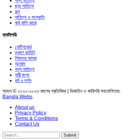
পদ্য সাহিত্য
ছড়া সাহিত্য
গল্প
সাহিত্য ও সংস্কৃতি
কর্ম খালি আছে
ক্যাটাগরি
নোটিশবোর্ড
ভ্রমণ কাহিনি
শিশুদের আড্ডা
অনুবাদ
গদ্য সাহিত্য
নারী জগৎ
ধর্ম ও দর্শন
স্বত্ব © ২০২০-২০২৩ কালের প্রতিবিম্ব | ডিজাইন ও কারিগরি সহযোগিতায়:
Bangla Webs
.
About us
Privacy Policy
Terms & Conditions
Contact Us
Submit