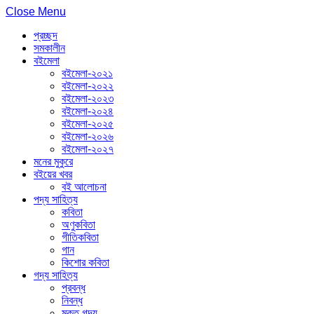
Close Menu
প্রচ্ছদ
সমকালীন
বইমেলা
বইমেলা-২০২১
বইমেলা-২০২২
বইমেলা-২০২৩
বইমেলা-২০২৪
বইমেলা-২০২৫
বইমেলা-২০২৬
বইমেলা-২০২৭
মনের মুকুরে
বইয়ের খবর
বই আলোচনা
পদ্য সাহিত্য
কবিতা
অণুকবিতা
গীতিকবিতা
গান
কিশোর কবিতা
গদ্য সাহিত্য
প্রবন্ধ
নিবন্ধ
মুক্ত গদ্য