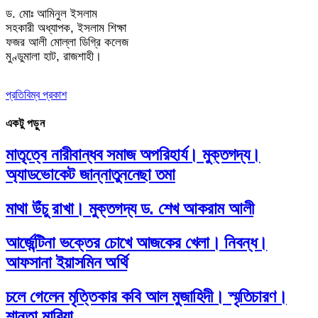
ড. মোঃ আমিনুল ইসলাম
সহকারী অধ্যাপক, ইসলাম শিক্ষা
ফজর আলী মোল্লা ডিগ্রি কলেজ
মুণ্ডুমালা হাট, রাজশাহী।
প্রতিবিম্ব প্রকাশ
একটু পড়ুন
মাতৃত্বে নারীবান্ধব সমাজ অপরিহার্য। মুক্তগদ্য।
অ্যাডভোকেট জান্নাতুননেছা তমা
মাথা উঁচু রাখা। মুক্তগদ্য ড. শেখ আকরাম আলী
আর্জেন্টিনা ভক্তের চোখে আজকের খেলা। নিবন্ধ।
আফসানা ইয়াসমিন অর্থি
চলে গেলেন মৃত্তিকার কবি আল মুজাহিদী। স্মৃতিচারণ।
শান্তা মারিয়া