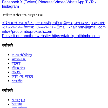
Facebook
X (Twitter)
Pinterest
Vimeo
WhatsApp
TikTok
Instagram
সম্পাদক ও প্রকাশক: আবুল খায়ের
অফিস ও শো-রুম: বাড়ি ০৭, সড়ক ১৪/সি, সেক্টর ৪, উত্তরা, ঢাকা-১২৩০। যোগাযোগ:
০১৭১৫৩৬৩০৭৯ বিজ্ঞাপন: ০১৮২৬৩৯৫৫৪৯ Email: khair.hrm@gmail.com
info@protibimboprokash.com
Plz visit our another website: https://dainikprotibimbo.com
ক্যাটাগরি
কালের প্রতিবিম্ব
আমাদের বই
বইমেলা
বইয়ের খবর
খোলামন
চলতি এবং আসছে
সমকালীন
ক্যাটাগরি
মনের মুকুরে
উপন্যাস