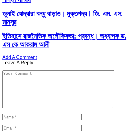
জুলাই যোদ্ধারা বন্ধু বাড়াও। মুক্তগদ্য। জি. এম. এস.
মানসুর
ইতিহাসে রাজনৈতিক অলৌকিকতা: প্রবন্ধ। অধ্যাপক ড.
এস কে আকরাম আলী
Add A Comment
Leave A Reply