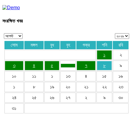
সংরক্ষিত খবর
সোম
মঙ্গল
বুধ
বৃহ
শুক্র
শনি
রবি
১
২
৩
৪
৫
৭
৮
৯
১০
১১
১
১৩
৪
১৫
১৬
১
৮
১৯
২০
২১
২২
২৩
২৪
২৫
২৬
২৭
২
৯
৩০
৩১