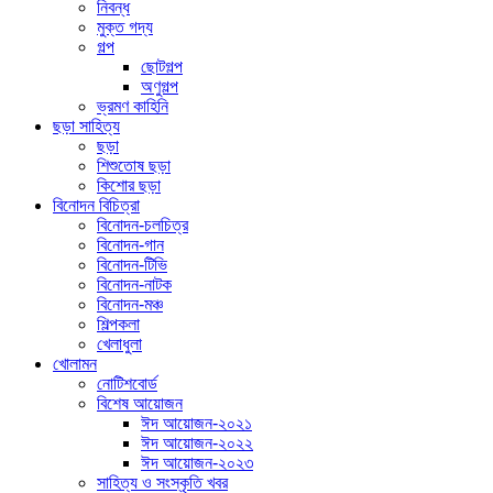
নিবন্ধ
মুক্ত গদ্য
গল্প
ছোটগল্প
অণুগল্প
ভ্রমণ কাহিনি
ছড়া সাহিত্য
ছড়া
শিশুতোষ ছড়া
কিশোর ছড়া
বিনোদন বিচিত্রা
বিনোদন-চলচিত্র
বিনোদন-গান
বিনোদন-টিভি
বিনোদন-নাটক
বিনোদন-মঞ্চ
শিল্পকলা
খেলাধুলা
খোলামন
নোটিশবোর্ড
বিশেষ আয়োজন
ঈদ আয়োজন-২০২১
ঈদ আয়োজন-২০২২
ঈদ আয়োজন-২০২৩
সাহিত্য ও সংস্কৃতি খবর