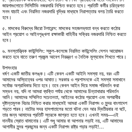
জায়গাগুলোতে সিসিটিভি নজরদারি নিশ্চিত করতে হবে। প্রতিটি কর্মীর চরিত্রগত
সনদ যাচাই এবং নিয়মিত নজরদারি বৃদ্ধির মাধ্যমে নিরাপত্তার বলয় তৈরি করতে
হবে।
​৫. মাদকের বিরুদ্ধে জিরো টলারেন্স: মাদকের সহজলভ্যতা বন্ধ করতে কঠোর
আইন প্রয়োগ ও আইনশৃঙ্খলা রক্ষাকারী বাহিনীর সক্রিয় নজরদারি নিশ্চিত করতে
হবে।
​৬. মনস্তাত্ত্বিক কাউন্সিলিং: স্কুল-কলেজে নিয়মিত কাউন্সেলিং সেশন আয়োজন
করতে হবে যাতে তরুণ প্রজন্ম আবেগ নিয়ন্ত্রণ ও নৈতিক মূল্যবোধ শিখতে পারে।
​উপসংহার
ধর্ষণ একটি জাতীয় কলঙ্ক। এটি কেবল একটি আইনি সমস্যা নয়, বরং এটি
আমাদের অস্তিত্বের ওপর আঘাত। সরকার ও প্রশাসনকে এই সমস্যা সমাধানে
সর্বোচ্চ অগ্রাধিকার দিতে হবে। তবে কেবল আইন দিয়ে সমাজ পরিবর্তন করা
সম্ভব নয়, যদি না আমরা ব্যক্তি পর্যায় থেকে আমাদের চিন্তাধারার পরিবর্তন
আনি। আমাদের সম্মিলিত সচেতনতা, আইনের কঠোর প্রয়োগ এবং অপরাধীর
দৃষ্টান্তমূলক বিচার নিশ্চিত করার মাধ্যমেই আমরা একটি নিরাপদ ও সুন্দর বাংলাদেশ
গড়তে পারব। নাটোর সদর হাসপাতালের মতো ঘটনা যেন আর দ্বিতীয়বার না ঘটে,
তার জন্য আমাদের প্রতিটি স্তরকে জাগ্রত হতে হবে। এখনই সময়—এই
দানবীয় স্রোত থামানোর। এটি শুধু আমার বা আপনার লড়াই নয়, এটি আমাদের
আগামীর সুন্দর প্রজন্মের জন্য একটি নিরাপদ রাষ্ট্র গড়ার লড়াই!…