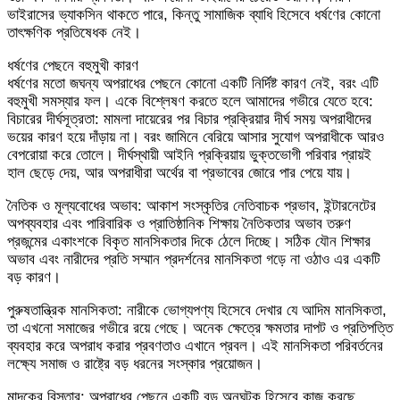
ভাইরাসের ভ্যাকসিন থাকতে পারে, কিন্তু সামাজিক ব্যাধি হিসেবে ধর্ষণের কোনো
তাৎক্ষণিক প্রতিষেধক নেই।
​ধর্ষণের পেছনে বহুমুখী কারণ
ধর্ষণের মতো জঘন্য অপরাধের পেছনে কোনো একটি নির্দিষ্ট কারণ নেই, বরং এটি
বহুমুখী সমস্যার ফল। একে বিশ্লেষণ করতে হলে আমাদের গভীরে যেতে হবে:
​বিচারের দীর্ঘসূত্রতা: মামলা দায়েরের পর বিচার প্রক্রিয়ার দীর্ঘ সময় অপরাধীদের
ভয়ের কারণ হয়ে দাঁড়ায় না। বরং জামিনে বেরিয়ে আসার সুযোগ অপরাধীকে আরও
বেপরোয়া করে তোলে। দীর্ঘস্থায়ী আইনি প্রক্রিয়ায় ভুক্তভোগী পরিবার প্রায়ই
হাল ছেড়ে দেয়, আর অপরাধীরা অর্থের বা প্রভাবের জোরে পার পেয়ে যায়।
​নৈতিক ও মূল্যবোধের অভাব: আকাশ সংস্কৃতির নেতিবাচক প্রভাব, ইন্টারনেটের
অপব্যবহার এবং পারিবারিক ও প্রাতিষ্ঠানিক শিক্ষায় নৈতিকতার অভাব তরুণ
প্রজন্মের একাংশকে বিকৃত মানসিকতার দিকে ঠেলে দিচ্ছে। সঠিক যৌন শিক্ষার
অভাব এবং নারীদের প্রতি সম্মান প্রদর্শনের মানসিকতা গড়ে না ওঠাও এর একটি
বড় কারণ।
​পুরুষতান্ত্রিক মানসিকতা: নারীকে ভোগ্যপণ্য হিসেবে দেখার যে আদিম মানসিকতা,
তা এখনো সমাজের গভীরে রয়ে গেছে। অনেক ক্ষেত্রে ক্ষমতার দাপট ও প্রতিপত্তি
ব্যবহার করে অপরাধ করার প্রবণতাও এখানে প্রবল। এই মানসিকতা পরিবর্তনের
লক্ষ্যে সমাজ ও রাষ্ট্রে বড় ধরনের সংস্কার প্রয়োজন।
​মাদকের বিস্তার: অপরাধের পেছনে একটি বড় অনুঘটক হিসেবে কাজ করছে