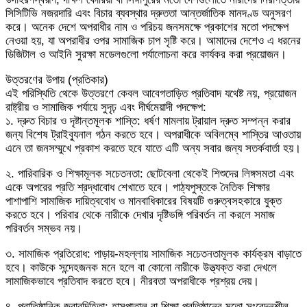
সিসিটিভি নজরদারি এবং বিচার ব্যবস্থার দ্রুততা আন্তর্জাতিক মানদণ্ড অনুসরণ
করে। অনেক দেশে অপরাধীর নাম ও পরিচয় জনসমক্ষে প্রকাশের মতো পদক্ষেপ
নেওয়া হয়, যা অপরাধীর ওপর সামাজিক চাপ সৃষ্টি করে। আমাদের দেশেও এ ধরনের
ডিজিটাল ও আইনি সুরক্ষা মডেলগুলো পর্যালোচনা করে কার্যকর করা প্রয়োজন।
​উত্তরণের উপায় (প্রতিকার)
এই পরিস্থিতি থেকে উত্তরণে কেবল আবেগতাড়িত প্রতিবাদ যথেষ্ট নয়, প্রয়োজন
রাষ্ট্রীয় ও সামাজিক পর্যায়ে সুদৃঢ় এবং দীর্ঘমেয়াদী পদক্ষেপ:
​১. দ্রুত বিচার ও দৃষ্টান্তমূলক শাস্তি: ধর্ষণ মামলায় ট্রায়াল দ্রুত সম্পন্ন করার
জন্য বিশেষ ট্রাইব্যুনাল গঠন করতে হবে। অপরাধীকে অবিলম্বে শাস্তির আওতায়
এনে তা জনসম্মুখে প্রকাশ করতে হবে যাতে এটি অন্য সবার জন্য সতর্কবার্তা হয়।
​২. পারিবারিক ও শিক্ষামূলক সচেতনতা: ছোটবেলা থেকেই শিশুদের লিঙ্গসমতা এবং
একে অপরের প্রতি শ্রদ্ধাবোধ শেখাতে হবে। পাঠ্যপুস্তকে নৈতিক শিক্ষার
পাশাপাশি সামাজিক দায়িত্ববোধ ও মানবাধিকারের বিষয়টি গুরুত্বসহকারে যুক্ত
করতে হবে। পরিবার থেকে নারীকে দেখার দৃষ্টিভঙ্গি পরিবর্তন না করলে সমাজ
পরিবর্তন সম্ভব নয়।
​৩. সামাজিক প্রতিরোধ: পাড়ায়-মহল্লায় সামাজিক সচেতনতামূলক কার্যক্রম বাড়াতে
হবে। কাউকে সন্দেহজনক মনে হলে বা কোনো নারীকে উত্ত্যক্ত করা দেখলে
সামাজিকভাবে প্রতিবাদ করতে হবে। নীরবতা অপরাধীকে প্রশ্রয় দেয়।
​৪. প্রাতিষ্ঠানিক জবাবদিহিতা: হাসপাতাল বা শিক্ষা প্রতিষ্ঠানের মতো সংবেদনশীল