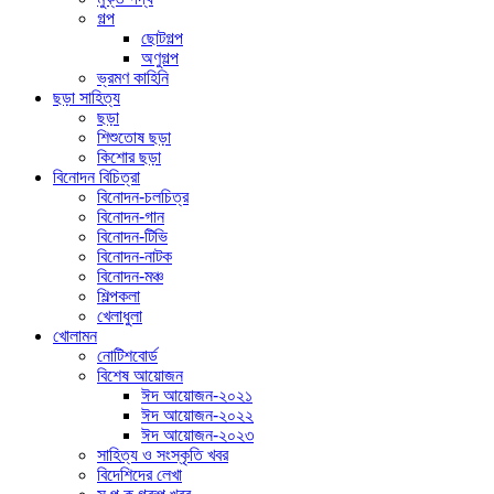
গল্প
ছোটগল্প
অণুগল্প
ভ্রমণ কাহিনি
ছড়া সাহিত্য
ছড়া
শিশুতোষ ছড়া
কিশোর ছড়া
বিনোদন বিচিত্রা
বিনোদন-চলচিত্র
বিনোদন-গান
বিনোদন-টিভি
বিনোদন-নাটক
বিনোদন-মঞ্চ
শিল্পকলা
খেলাধুলা
খোলামন
নোটিশবোর্ড
বিশেষ আয়োজন
ঈদ আয়োজন-২০২১
ঈদ আয়োজন-২০২২
ঈদ আয়োজন-২০২৩
সাহিত্য ও সংস্কৃতি খবর
বিদেশিদের লেখা