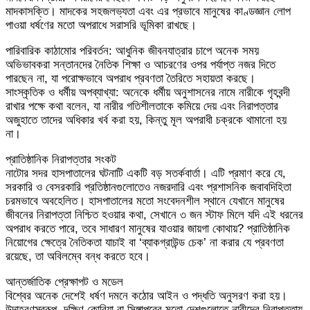
মাদকাসক্তি। মাদকের সহজলভ্যতা এবং এর প্রভাবে মানুষের কাণ্ডজ্ঞান লোপ
পাওয়া ধর্ষণের মতো অপরাধে সরাসরি ভূমিকা রাখছে।
​পারিবারিক কাঠামোর পরিবর্তন: আধুনিক জীবনযাত্রার চাপে অনেক সময়
অভিভাবকরা সন্তানদের নৈতিক শিক্ষা ও আচরণের ওপর পর্যাপ্ত নজর দিতে
পারছেন না, যা পরোক্ষভাবে অপরাধ প্রবণতা তৈরিতে সহায়তা করছে।
​সাংস্কৃতিক ও ধর্মীয় অপব্যাখ্যা: অনেকে ধর্মীয় অনুশাসনের নামে নারীকে গৃহবন্দী
রাখার পক্ষে কথা বলেন, যা নারীর গতিশীলতাকে কমিয়ে দেয় এবং নিরাপত্তার
অজুহাতে তাদের অধিকার খর্ব করা হয়, কিন্তু মূল অপরাধী চক্রকে থামানো হয়
না।
​প্রাতিষ্ঠানিক নিরাপত্তার সংকট
নাটোর সদর হাসপাতালের ঘটনাটি একটি বড় সতর্কবার্তা। এটি প্রমাণ করে যে,
সরকারি ও বেসরকারি প্রতিষ্ঠানগুলোতেও নজরদারি এবং প্রশাসনিক জবাবদিহিতা
চরমভাবে অবহেলিত। হাসপাতালের মতো সংবেদনশীল স্থানে যেখানে মানুষের
জীবনের নিরাপত্তা নিশ্চিত হওয়ার কথা, সেখানে ৩ জন স্টাফ মিলে যদি এই ধরনের
অপরাধ করতে পারে, তবে সাধারণ মানুষের যাওয়ার জায়গা কোথায়? প্রাতিষ্ঠানিক
নিয়োগের ক্ষেত্রে নৈতিকতা যাচাই বা ‘ব্যাকগ্রাউন্ড চেক’ না করার যে প্রবণতা
রয়েছে, তা অবিলম্বে বন্ধ করতে হবে।
​আন্তর্জাতিক প্রেক্ষাপট ও মডেল
বিশ্বের অনেক দেশেই ধর্ষণ দমনে কঠোর আইন ও পদ্ধতি অনুসরণ করা হয়।
উদাহরণস্বরূপ, দক্ষিণ কোরিয়া বা সিঙ্গাপুরের মতো দেশগুলোতে নারীদের নিরাপত্তায়