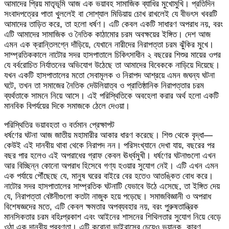
আমাদের প্রিয় মাতৃভূমি আজ এক ভয়াবহ সামাজিক ব্যাধির মুখোমুখি। প্রতিদিন
সংবাদপত্রের পাতা খুললেই বা সোশ্যাল মিডিয়ায় চোখ রাখলেই যে বীভৎস খবরটি
আমাদের তাড়িত করে, তা হলো ধর্ষণ। এটি কেবল একটি সাধারণ অপরাধ নয়, বরং
এটি আমাদের সামাজিক ও নৈতিক কাঠামোর চরম অবক্ষয়ের ইঙ্গিত। দেশ আজ
এমন এক ক্রান্তিলগ্নে দাঁড়িয়ে, যেখানে নারীদের নিরাপত্তা চরম ঝুঁকির মুখে।
সাম্প্রতিককালে নাটোর সদর হাসপাতালে চিকিৎসাধীন ২ বছরের শিশুর মায়ের ওপর
যে বর্বরোচিত নির্যাতনের অভিযোগ উঠেছে তা আমাদের বিবেককে নাড়িয়ে দিয়েছে।
যখন একটি হাসপাতালের মতো সেবামূলক ও নিরাপদ আশ্রয়ে এমন জঘন্য ঘটনা
ঘটে, তখন তা সমাজের নৈতিক দেউলিয়াত্ব ও প্রাতিষ্ঠানিক নিরাপত্তার চরম
ব্যর্থতাকে সামনে নিয়ে আসে। এই পরিস্থিতিকে অবহেলা করার অর্থ হলো একটি
মানবিক বিপর্যয়ের দিকে সমাজকে ঠেলে দেওয়া।
​পরিস্থিতির ভয়াবহতা ও বর্তমান প্রেক্ষাপট
ধর্ষণের ঘটনা আজ জাতীয় মহামারীর আকার ধারণ করেছে। শিশু থেকে বৃদ্ধা—
কেউই এই দানবীয় থাবা থেকে নিরাপদ নন। পরিসংখ্যানে দেখা যায়, বছরের পর
বছর পার হলেও এই অপরাধের গ্রাফ কেবল ঊর্ধ্বমুখী। ধর্ষণের ঘটনাগুলো এখন
আর বিচ্ছিন্ন কোনো অপরাধ হিসেবে গণ্য হওয়ার সুযোগ নেই। এটি এখন এমন
এক পর্যায়ে পৌঁছেছে যে, মানুষ ঘরের বাইরে বের হতেও আতঙ্কিত বোধ করে।
নাটোর সদর হাসপাতালের সাম্প্রতিক ঘটনাটি যেভাবে উঠে এসেছে, তা ইঙ্গিত দেয়
যে, নিরাপত্তা বেষ্টনীগুলো কতটা নাজুক হয়ে পড়েছে। সমাজবিজ্ঞানী ও অপরাধ
বিশেষজ্ঞদের মতে, এটি কেবল ক্ষমতার অপব্যবহার নয়, বরং পুরুষতান্ত্রিক
মানসিকতার চরম বহিঃপ্রকাশ এবং আইনের শাসনের শিথিলতার সুযোগ নিয়ে বেড়ে
ওঠা এক দানবীয় প্রবণতা। এটি করোনা ভাইরাসের চেয়েও ভয়ানক, কারণ