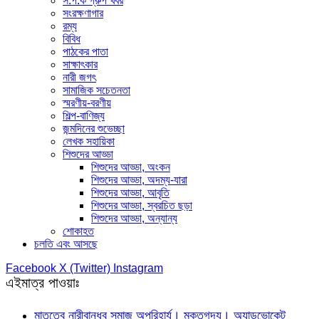
স.প.ক গ্রুপ খবর
সংরক্ষণাগার
রম্য
বিবিধ
পাঠকের পাতা
সাক্ষাৎকার
নারী জগৎ
সামাজিক সচেতনতা
স্মরণীয়-বরণীয়
শিল্প-বাণিজ্য
জন্মদিনের শুভেচ্ছা
লেখক সহায়িকা
শিশুদের আড্ডা
শিশুদের আড্ডা, অংকন
শিশুদের আড্ডা, অদম্য-যারা
শিশুদের আড্ডা, আবৃতি
শিশুদের আড্ডা, স্বরচিত ছড়া
শিশুদের আড্ডা, অন্যান্য
শোকাহত
চলতি এবং আসছে
Facebook
X (Twitter)
Instagram
এইমাত্র পাওয়াঃ
মাতৃত্বে নারীবান্ধব সমাজ অপরিহার্য। মুক্তগদ্য। অ্যাডভোকেট