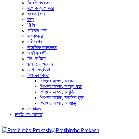
বিদেশিদের লেখা
স.প.ক গ্রুপ খবর
সংরক্ষণাগার
রম্য
বিবিধ
পাঠকের পাতা
সাক্ষাৎকার
নারী জগৎ
সামাজিক সচেতনতা
স্মরণীয়-বরণীয়
শিল্প-বাণিজ্য
জন্মদিনের শুভেচ্ছা
লেখক সহায়িকা
শিশুদের আড্ডা
শিশুদের আড্ডা, অংকন
শিশুদের আড্ডা, অদম্য-যারা
শিশুদের আড্ডা, আবৃতি
শিশুদের আড্ডা, স্বরচিত ছড়া
শিশুদের আড্ডা, অন্যান্য
শোকাহত
চলতি এবং আসছে