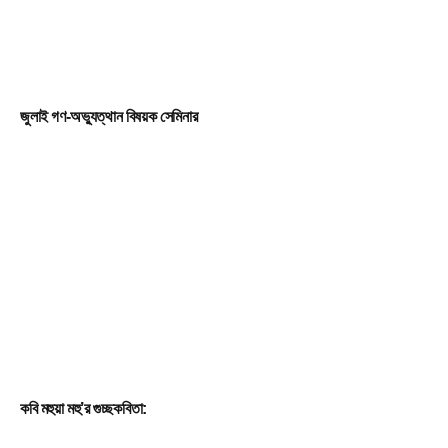
জুলাই গণ-অভ্যুত্থান বিষয়ক সেমিনার
কবি মহুয়া মহু’র গুচ্ছকবিতা: