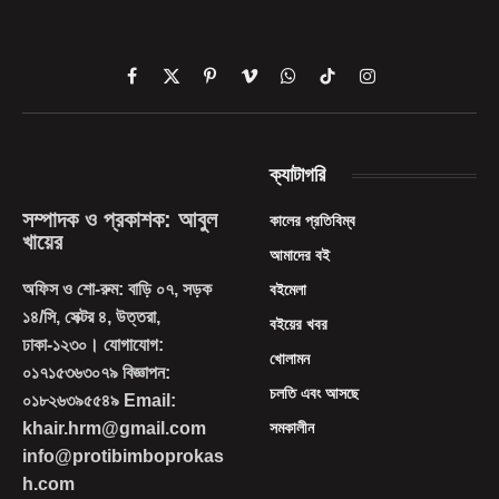
Facebook
X
Pinterest
Vimeo
WhatsApp
TikTok
Instagram
(Twitter)
ক্যাটাগরি
সম্পাদক ও প্রকাশক: আবুল
কালের প্রতিবিম্ব
খায়ের
আমাদের বই
অফিস ও শো-রুম: বাড়ি ০৭, সড়ক
বইমেলা
১৪/সি, সেক্টর ৪, উত্তরা,
বইয়ের খবর
ঢাকা-১২৩০। যোগাযোগ:
খোলামন
০১৭১৫৩৬৩০৭৯ বিজ্ঞাপন:
চলতি এবং আসছে
০১৮২৬৩৯৫৫৪৯ Email:
khair.hrm@gmail.com
সমকালীন
info@protibimboprokas
h.com