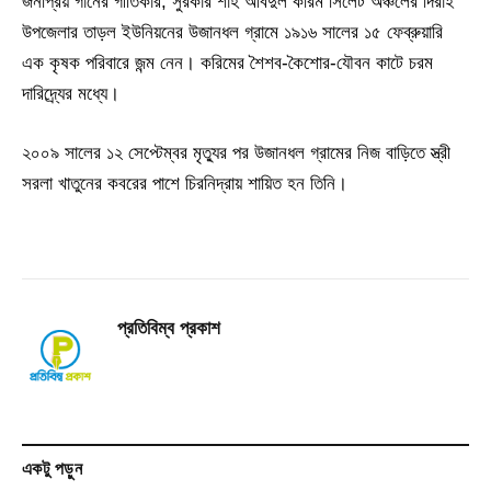
জনপ্রিয় গানের গীতিকার, সুরকার শাহ আবদুল করিম সিলেট অঞ্চলের দিরাই
উপজেলার তাড়ল ইউনিয়নের উজানধল গ্রামে ১৯১৬ সালের ১৫ ফেব্রুয়ারি
এক কৃষক পরিবারে জন্ম নেন। করিমের শৈশব-কৈশোর-যৌবন কাটে চরম
দারিদ্র্যের মধ্যে।
২০০৯ সালের ১২ সেপ্টেম্বর মৃত্যুর পর উজানধল গ্রামের নিজ বাড়িতে স্ত্রী
সরলা খাতুনের কবরের পাশে চিরনিদ্রায় শায়িত হন তিনি।
প্রতিবিম্ব প্রকাশ
একটু পড়ুন