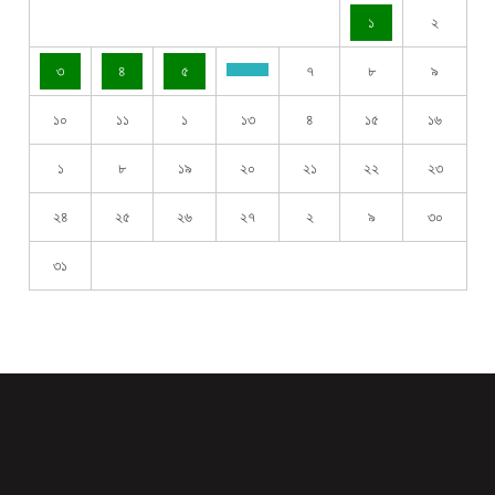
১
২
৩
৪
৫
৭
৮
৯
১০
১১
১
১৩
৪
১৫
১৬
১
৮
১৯
২০
২১
২২
২৩
২৪
২৫
২৬
২৭
২
৯
৩০
৩১