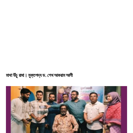
মাথা উঁচু রাখা। মুক্তগদ্য ড. শেখ আকরাম আলী