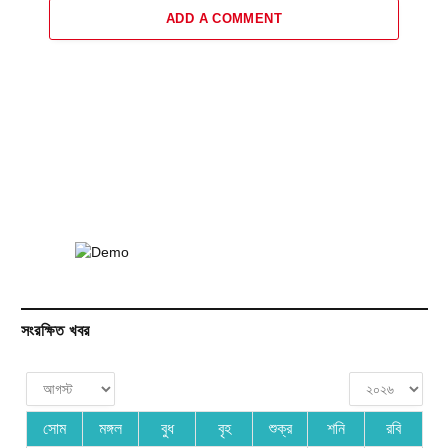
ADD A COMMENT
সংরক্ষিত খবর
সোম
মঙ্গল
বুধ
বৃহ
শুক্র
শনি
রবি