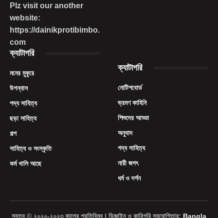
Plz visit our another
website:
https://dainikprotibimbo.
com
ক্যাটাগরি
ক্যাটাগরি
মনের মুকুরে
নোটিশবোর্ড
উপন্যাস
ভ্রমণ কাহিনি
পদ্য সাহিত্য
শিশুদের আড্ডা
ছড়া সাহিত্য
অনুবাদ
গল্প
গদ্য সাহিত্য
সাহিত্য ও সংস্কৃতি
নারী জগৎ
কর্ম খালি আছে
ধর্ম ও দর্শন
স্বত্ব © ২০২০-২০২৩ কালের প্রতিবিম্ব | ডিজাইন ও কারিগরি সহযোগিতায়:
Bangla