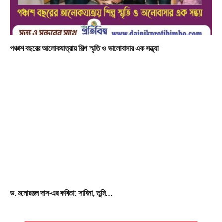
পঞ্চাশ বছরের আলোকযাত্রায় শিল্প স্মৃতি ও ভালোবাসার এক সন্ধ্যা
ড. মনোরঞ্জন দাস-এর কবিতা: সাবিনা, তুমি…