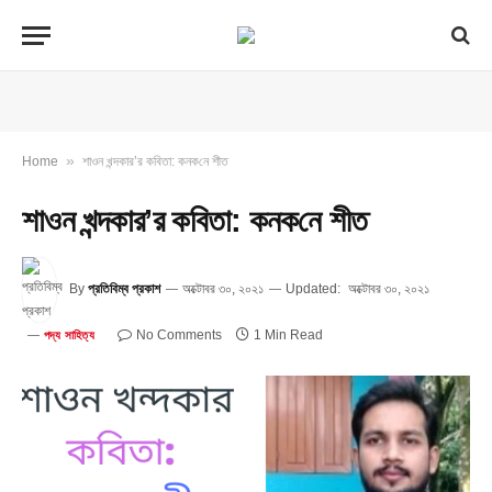
»
Home
শাওন খন্দকার’র কবিতা: কনক‌নে শীত
শাওন খন্দকার’র কবিতা: কনক‌নে শীত
By
প্রতিবিম্ব প্রকাশ
অক্টোবর ৩০, ২০২১
Updated:
অক্টোবর ৩০, ২০২১
No Comments
1 Min Read
পদ্য সাহিত্য