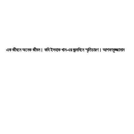
এক জীবনে অনেক জীবন। কবি ইসহাক খান-এর জন্মদিনে স্মৃতিচারণ। আশফাকুজ্জামান