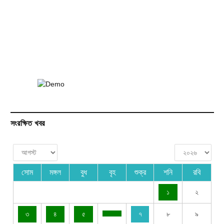
সংরক্ষিত খবর
সোম
মঙ্গল
বুধ
বৃহ
শুক্র
শনি
রবি
১
২
৩
৪
৫
৭
৮
৯