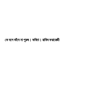
কে বলে কাঁদে না পুরুষ। কবিতা। রাকিব ফরায়েজী