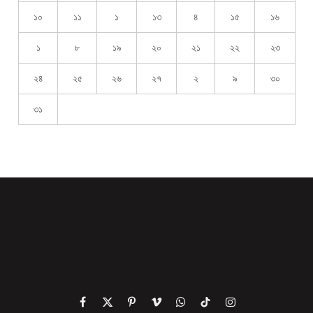
১০
১১
১
১৩
৪
১৫
১৬
১
৮
১৯
২০
২১
২২
২৩
২৪
২৫
২৬
২৭
২
৯
৩০
৩১
Facebook
X
Pinterest
Vimeo
WhatsApp
TikTok
Instagram