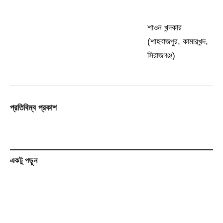
শাওন খন্দকার
(শাহবাজপুর, কামারখন্দ,
সিরাজগঞ্জ)
প্রতিবিম্ব প্রকাশ
একটু পড়ুন