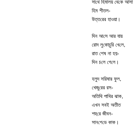
সা‌থে হিমালয় থে‌কে আসা
‌হিম শীতল-
উত্ত‌রের হাওয়া।
দিন আ‌সে আর যায়
রোদ লু‌কোচু‌রি খে‌লে,
রাত শেষ না হয়-
দিন চ‌লে গে‌লে।
হলুদ স‌রিষার ফুল,
খেজু‌রের রস-
অ‌তি‌থি পা‌খির ঝাক,
এখন সবই অতীত
শহু‌রে জীবন-
সান‌শে‌ডে কাক।