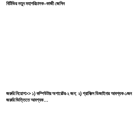
বিটিভির নতুন মহাপরিচালক–কাজী জেসিন
জরুরি নিয়োগ>> ১) কম্পিউটার অপারেটর-২ জন; ২) গ্রাফিক্স ডিজাইনার আবশ্যক-১জন
জরুরি ভিত্তিতে আবশ্যক…