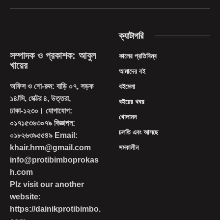
(Twitter)
ক্যাটাগরি
সম্পাদক ও প্রকাশক: আবুল
কালের প্রতিবিম্ব
খায়ের
আমাদের বই
অফিস ও শো-রুম: বাড়ি ০৭, সড়ক
বইমেলা
১৪/সি, সেক্টর ৪, উত্তরা,
বইয়ের খবর
ঢাকা-১২৩০। যোগাযোগ:
খোলামন
০১৭১৫৩৬৩০৭৯ বিজ্ঞাপন:
চলতি এবং আসছে
০১৮২৬৩৯৫৫৪৯ Email:
khair.hrm@gmail.com
সমকালীন
info@protibimboprokas
h.com
Plz visit our another
website:
https://dainikprotibimbo.