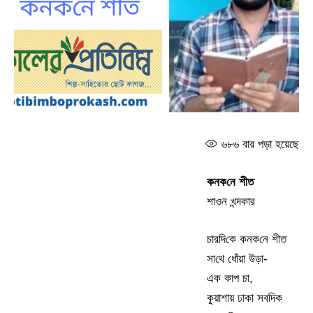
৬৮৬
বার পড়া হয়েছে
কনক‌নে শীত
শাওন খন্দকার
চার‌দি‌কে কনক‌নে শীত
সা‌থে ধোঁয়া উড়া-
এক কাপ চা,
কুয়াশায় ঢাকা সব‌দিক