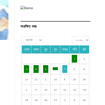
সংরক্ষিত খবর
সোম
মঙ্গল
বুধ
বৃহ
শুক্র
শনি
রবি
১
২
৩
৪
৫
৭
৮
৯
১০
১১
১
১৩
৪
১৫
১৬
১
৮
১৯
২০
২১
২২
২৩
২৪
২৫
২৬
২৭
২
৯
৩০