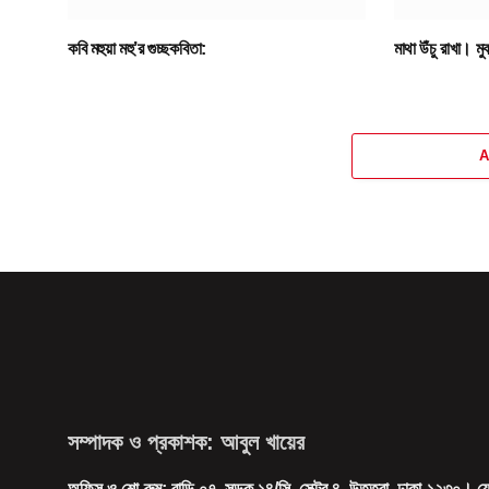
কবি মহুয়া মহু’র গুচ্ছকবিতা:
মাথা উঁচু রাখা। 
A
সম্পাদক ও প্রকাশক: আবুল খায়ের
অফিস ও শো-রুম: বাড়ি ০৭, সড়ক ১৪/সি, সেক্টর ৪, উত্তরা, ঢাকা-১২৩০। 