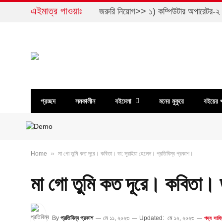
এইমাত্র পাওয়াঃ
প্রচ্ছদ
সমকালীন
বইমেলা
মনের মুকুরে
বইয়ের 
»
Home
মা গো তুমি কত দূরে। কবিতা। ডা: সুরাইয়া হেলেন। প্রতিবিম্ব প্রকাশ।
মা গো তুমি কত দূরে। কবিতা। ড
By
প্রতিবিম্ব প্রকাশ
মে ১১, ২০২৩
Updated:
মে ১২, ২০২৩
পদ্য সাহি