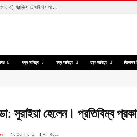
জরুরি নিয়োগ>> ১) কম্পিউটার অপারেটর-২ জন; ২) গ্রাফিক্স ডিজাইনার আবশ্যক-১জন জরুরি ভিত্তিতে আবশ্যক…
খবর
পদ্য সাহিত্য
গদ্য সাহিত্য
ছড়া সাহিত্য
বিনোদন ব
া: সুরাইয়া হেলেন। প্রতিবিম্ব প্র
No Comments
1 Min Read
ত্য