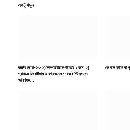
একটু পড়ুন
জরুরি নিয়োগ>> ১) কম্পিউটার অপারেটর-২ জন; ২)
কে বলে কাঁদে না 
গ্রাফিক্স ডিজাইনার আবশ্যক-১জন জরুরি ভিত্তিতে
আবশ্যক…