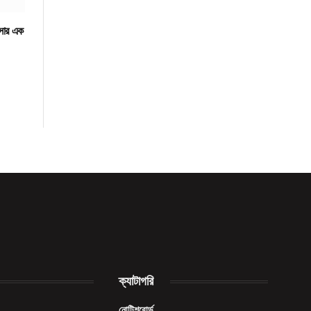
াসার এক
Facebook
X
Pinterest
Vimeo
WhatsApp
TikTok
Instagram
(Twitter)
ক্যাটাগরি
নোটিশবোর্ড