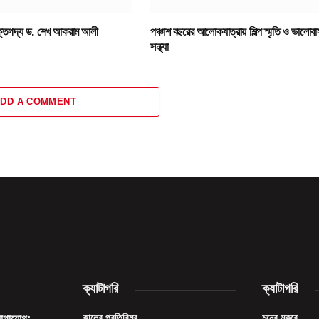
মুক্তগদ্য ড. শেখ আকরাম আলী
পঞ্চাশ বছরের আলোকযাত্রায় শিল্প স্মৃতি ও ভালোব
সন্ধ্যা
DD A COMMENT
ক্যাটাগরি
ক্যাটাগরি
কালের প্রতিবিম্ব
মনের মুকুরে
যোগাযোগ: