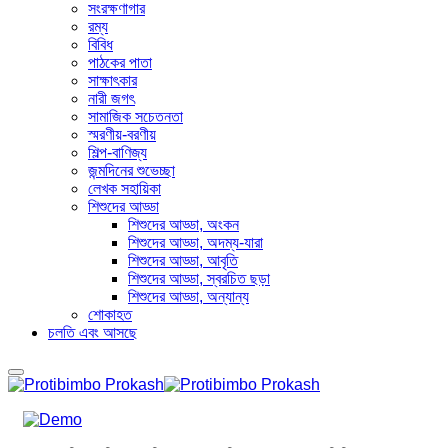
সংরক্ষণাগার
রম্য
বিবিধ
পাঠকের পাতা
সাক্ষাৎকার
নারী জগৎ
সামাজিক সচেতনতা
স্মরণীয়-বরণীয়
শিল্প-বাণিজ্য
জন্মদিনের শুভেচ্ছা
লেখক সহায়িকা
শিশুদের আড্ডা
শিশুদের আড্ডা, অংকন
শিশুদের আড্ডা, অদম্য-যারা
শিশুদের আড্ডা, আবৃতি
শিশুদের আড্ডা, স্বরচিত ছড়া
শিশুদের আড্ডা, অন্যান্য
শোকাহত
চলতি এবং আসছে