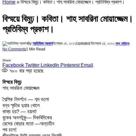
Home
»
বিস্ময়ে বিমুঢ়। কবিতা। শাহ সাবরিনা মোয়াজ্জেম। প্রতিবিম্ব প্রকাশ।
বিস্ময়ে বিমুঢ়। কবিতা। শাহ সাবরিনা মোয়াজ্জেম।
প্রতিবিম্ব প্রকাশ।
By
প্রতিবিম্ব প্রকাশ
ডিসেম্বর ১৪, ২০২২
Updated:
ডিসেম্বর ১৪, ২০২২
পদ্য সাহিত্য
No Comments
1 Min Read
Share
Facebook
Twitter
LinkedIn
Pinterest
Email
৭৮০
বার পড়া হয়েছে
বিস্ময়ে বিমুঢ়
শাহ সাবরিনা মোয়াজ্জেম
শৈল্পিক নিদর্শনে — শব্দ গুলো
বন্ধ স্মৃতির দুয়ার খোলে
কাব্য হয়? — হয়না!
বুকের অনলটুকু— দিকবিদিকের
রেসের ঘোড়ার মতো —অন্তহীন
পথ চলে!
জীবনটাকে উল্টো ভাবনায় ভেবে নিয়েছি