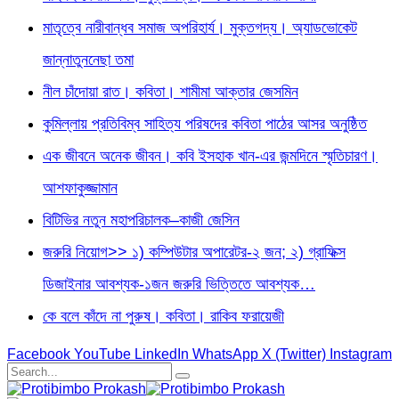
মাতৃত্বে নারীবান্ধব সমাজ অপরিহার্য। মুক্তগদ্য। অ্যাডভোকেট
জান্নাতুননেছা তমা
নীল চাঁদোয়া রাত। কবিতা। শামীমা আক্তার জেসমিন
কুমিল্লায় প্রতিবিম্ব সাহিত্য পরিষদের কবিতা পাঠের আসর অনুষ্ঠিত
এক জীবনে অনেক জীবন। কবি ইসহাক খান-এর জন্মদিনে স্মৃতিচারণ।
আশফাকুজ্জামান
বিটিভির নতুন মহাপরিচালক–কাজী জেসিন
জরুরি নিয়োগ>> ১) কম্পিউটার অপারেটর-২ জন; ২) গ্রাফিক্স
ডিজাইনার আবশ্যক-১জন জরুরি ভিত্তিতে আবশ্যক…
কে বলে কাঁদে না পুরুষ। কবিতা। রাকিব ফরায়েজী
Facebook
YouTube
LinkedIn
WhatsApp
X (Twitter)
Instagram