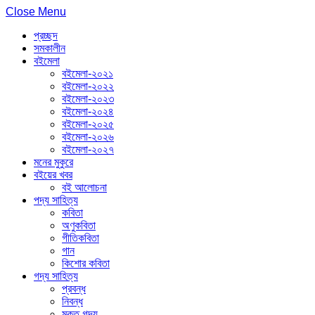
Close Menu
প্রচ্ছদ
সমকালীন
বইমেলা
বইমেলা-২০২১
বইমেলা-২০২২
বইমেলা-২০২৩
বইমেলা-২০২৪
বইমেলা-২০২৫
বইমেলা-২০২৬
বইমেলা-২০২৭
মনের মুকুরে
বইয়ের খবর
বই আলোচনা
পদ্য সাহিত্য
কবিতা
অণুকবিতা
গীতিকবিতা
গান
কিশোর কবিতা
গদ্য সাহিত্য
প্রবন্ধ
নিবন্ধ
মুক্ত গদ্য