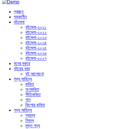
প্রচ্ছদ
সমকালীন
বইমেলা
বইমেলা-২০২১
বইমেলা-২০২২
বইমেলা-২০২৩
বইমেলা-২০২৪
বইমেলা-২০২৫
বইমেলা-২০২৬
বইমেলা-২০২৭
মনের মুকুরে
বইয়ের খবর
বই আলোচনা
পদ্য সাহিত্য
কবিতা
অণুকবিতা
গীতিকবিতা
গান
কিশোর কবিতা
গদ্য সাহিত্য
প্রবন্ধ
নিবন্ধ
মুক্ত গদ্য