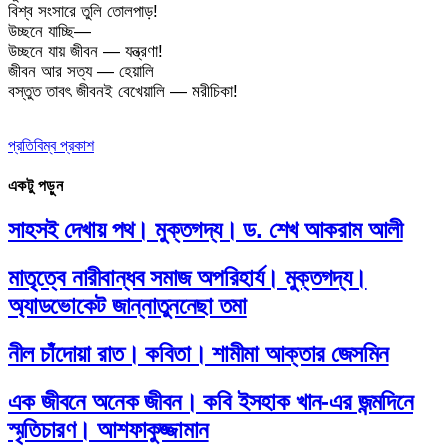
বিশ্ব সংসারে তুলি তোলপাড়!
উচ্ছনে যাচ্ছি—
উচ্ছনে যায় জীবন — যন্ত্রণা!
জীবন আর সত্য — হেয়ালি
বস্তুত তাবৎ জীবনই বেখেয়ালি — মরীচিকা!
প্রতিবিম্ব প্রকাশ
একটু পড়ুন
সাহসই দেখায় পথ। মুক্তগদ্য। ড. শেখ আকরাম আলী
মাতৃত্বে নারীবান্ধব সমাজ অপরিহার্য। মুক্তগদ্য।
অ্যাডভোকেট জান্নাতুননেছা তমা
নীল চাঁদোয়া রাত। কবিতা। শামীমা আক্তার জেসমিন
এক জীবনে অনেক জীবন। কবি ইসহাক খান-এর জন্মদিনে
স্মৃতিচারণ। আশফাকুজ্জামান