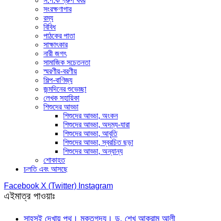
স.প.ক গ্রুপ খবর
সংরক্ষণাগার
রম্য
বিবিধ
পাঠকের পাতা
সাক্ষাৎকার
নারী জগৎ
সামাজিক সচেতনতা
স্মরণীয়-বরণীয়
শিল্প-বাণিজ্য
জন্মদিনের শুভেচ্ছা
লেখক সহায়িকা
শিশুদের আড্ডা
শিশুদের আড্ডা, অংকন
শিশুদের আড্ডা, অদম্য-যারা
শিশুদের আড্ডা, আবৃতি
শিশুদের আড্ডা, স্বরচিত ছড়া
শিশুদের আড্ডা, অন্যান্য
শোকাহত
চলতি এবং আসছে
Facebook
X (Twitter)
Instagram
এইমাত্র পাওয়াঃ
সাহসই দেখায় পথ। মুক্তগদ্য। ড. শেখ আকরাম আলী