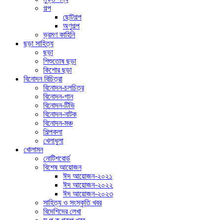
গল্প
ছোটগল্প
অণুগল্প
ভ্রমণ কাহিনি
ছড়া সাহিত্য
ছড়া
শিশুতোষ ছড়া
কিশোর ছড়া
বিনোদন বিচিত্রা
বিনোদন-চলচিত্র
বিনোদন-গান
বিনোদন-টিভি
বিনোদন-নাটক
বিনোদন-মঞ্চ
শিল্পকলা
খেলাধুলা
খোলামন
নোটিশবোর্ড
বিশেষ আয়োজন
ঈদ আয়োজন-২০২১
ঈদ আয়োজন-২০২২
ঈদ আয়োজন-২০২৩
সাহিত্য ও সংস্কৃতি খবর
বিদেশিদের লেখা