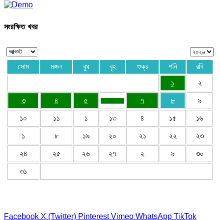
সংরক্ষিত খবর
সোম
মঙ্গল
বুধ
বৃহ
শুক্র
শনি
রবি
১
২
৩
৪
৫
৭
৮
৯
১০
১১
১
১৩
৪
১৫
১৬
১
৮
১৯
২০
২১
২২
২৩
২৪
২৫
২৬
২৭
২
৯
৩০
৩১
Facebook
X (Twitter)
Pinterest
Vimeo
WhatsApp
TikTok