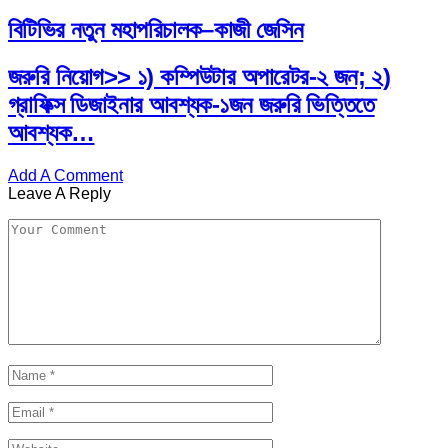
বিটিভির নতুন মহাপরিচালক–কাজী জেসিন
জরুরি নিয়োগ>> ১) কম্পিউটার অপারেটর-২ জন; ২)
গ্রাফিক্স ডিজাইনার আবশ্যক-১জন জরুরি ভিত্তিতে
আবশ্যক…
Add A Comment
Leave A Reply