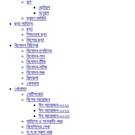
গল্প
ছোটগল্প
অণুগল্প
ভ্রমণ কাহিনি
ছড়া সাহিত্য
ছড়া
শিশুতোষ ছড়া
কিশোর ছড়া
বিনোদন বিচিত্রা
বিনোদন-চলচিত্র
বিনোদন-গান
বিনোদন-টিভি
বিনোদন-নাটক
বিনোদন-মঞ্চ
শিল্পকলা
খেলাধুলা
খোলামন
নোটিশবোর্ড
বিশেষ আয়োজন
ঈদ আয়োজন-২০২১
ঈদ আয়োজন-২০২২
ঈদ আয়োজন-২০২৩
সাহিত্য ও সংস্কৃতি খবর
বিদেশিদের লেখা
স.প.ক গ্রুপ খবর