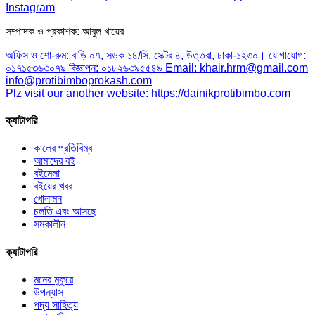
Instagram
সম্পাদক ও প্রকাশক: আবুল খায়ের
অফিস ও শো-রুম: বাড়ি ০৭, সড়ক ১৪/সি, সেক্টর ৪, উত্তরা, ঢাকা-১২৩০। যোগাযোগ:
০১৭১৫৩৬৩০৭৯ বিজ্ঞাপন: ০১৮২৬৩৯৫৫৪৯ Email: khair.hrm@gmail.com
info@protibimboprokash.com
Plz visit our another website: https://dainikprotibimbo.com
ক্যাটাগরি
কালের প্রতিবিম্ব
আমাদের বই
বইমেলা
বইয়ের খবর
খোলামন
চলতি এবং আসছে
সমকালীন
ক্যাটাগরি
মনের মুকুরে
উপন্যাস
পদ্য সাহিত্য