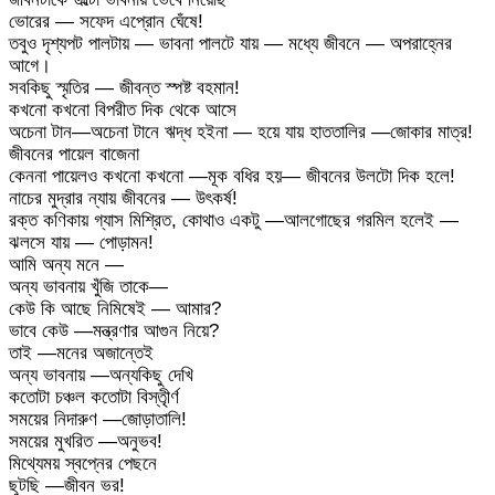
ভোরের — সফেদ এপ্রোন ঘেঁষে!
তবুও দৃশ্যপট পালটায় — ভাবনা পালটে যায় — মধ্যে জীবনে — অপরাহ্নের
আগে।
সবকিছু স্মৃতির — জীবন্ত স্পষ্ট বহমান!
কখনো কখনো বিপরীত দিক থেকে আসে
অচেনা টান—অচেনা টানে ঋদ্ধ হইনা — হয়ে যায় হাততালির —জোকার মাত্র!
জীবনের পায়েল বাজেনা
কেননা পায়েলও কখনো কখনো —মূক বধির হয়— জীবনের উলটো দিক হলে!
নাচের মুদ্রার ন্যায় জীবনের — উৎকর্ষ!
রক্ত কণিকায় গ্যাস মিশ্রিত, কোথাও একটু —আলগোছের গরমিল হলেই —
ঝলসে যায় — পোড়ামন!
আমি অন্য মনে —
অন্য ভাবনায় খুঁজি তাকে—
কেউ কি আছে নিমিষেই — আমার?
ভাবে কেউ —মন্ত্রণার আগুন নিয়ে?
তাই —মনের অজান্তেই
অন্য ভাবনায় —অন্যকিছু দেখি
কতোটা চঞ্চল কতোটা বিস্তৃীর্ণ
সময়ের নিদারুণ —জোড়াতালি!
সময়ের মুখরিত —অনুভব!
মিথ্যেময় স্বপ্নের পেছনে
ছুটছি —জীবন ভর!