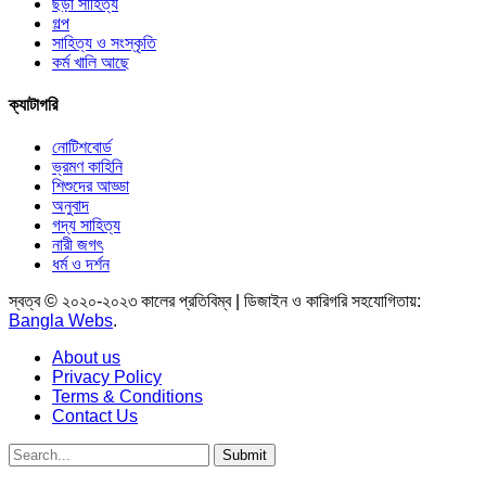
ছড়া সাহিত্য
গল্প
সাহিত্য ও সংস্কৃতি
কর্ম খালি আছে
ক্যাটাগরি
নোটিশবোর্ড
ভ্রমণ কাহিনি
শিশুদের আড্ডা
অনুবাদ
গদ্য সাহিত্য
নারী জগৎ
ধর্ম ও দর্শন
স্বত্ব © ২০২০-২০২৩ কালের প্রতিবিম্ব | ডিজাইন ও কারিগরি সহযোগিতায়:
Bangla Webs
.
About us
Privacy Policy
Terms & Conditions
Contact Us
Submit