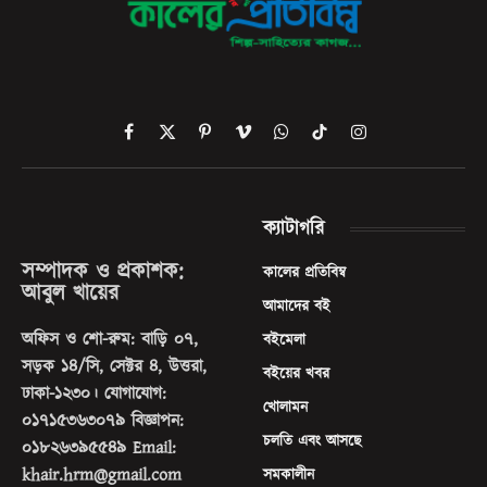
Facebook
X
Pinterest
Vimeo
WhatsApp
TikTok
Instagram
(Twitter)
ক্যাটাগরি
সম্পাদক ও প্রকাশক:
কালের প্রতিবিম্ব
আবুল খায়ের
আমাদের বই
অফিস ও শো-রুম: বাড়ি ০৭,
বইমেলা
সড়ক ১৪/সি, সেক্টর ৪, উত্তরা,
বইয়ের খবর
ঢাকা-১২৩০। যোগাযোগ:
খোলামন
০১৭১৫৩৬৩০৭৯ বিজ্ঞাপন:
চলতি এবং আসছে
০১৮২৬৩৯৫৫৪৯ Email:
khair.hrm@gmail.com
সমকালীন