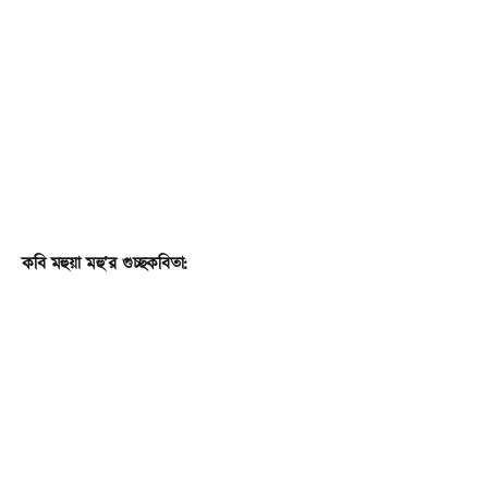
কবি মহুয়া মহু’র গুচ্ছকবিতা: