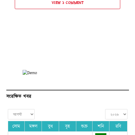
VIEW ১ COMMENT
সংরক্ষিত খবর
সোম
মঙ্গল
বুধ
বৃহ
শুক্র
শনি
রবি