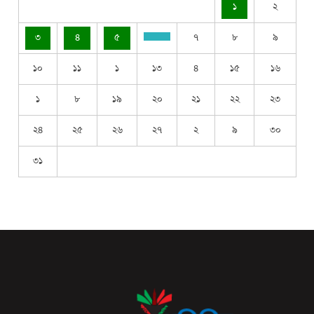
১
২
৩
৪
৫
৭
৮
৯
১০
১১
১
১৩
৪
১৫
১৬
১
৮
১৯
২০
২১
২২
২৩
২৪
২৫
২৬
২৭
২
৯
৩০
৩১