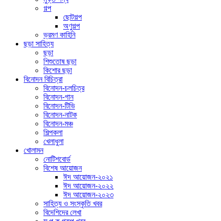
গল্প
ছোটগল্প
অণুগল্প
ভ্রমণ কাহিনি
ছড়া সাহিত্য
ছড়া
শিশুতোষ ছড়া
কিশোর ছড়া
বিনোদন বিচিত্রা
বিনোদন-চলচিত্র
বিনোদন-গান
বিনোদন-টিভি
বিনোদন-নাটক
বিনোদন-মঞ্চ
শিল্পকলা
খেলাধুলা
খোলামন
নোটিশবোর্ড
বিশেষ আয়োজন
ঈদ আয়োজন-২০২১
ঈদ আয়োজন-২০২২
ঈদ আয়োজন-২০২৩
সাহিত্য ও সংস্কৃতি খবর
বিদেশিদের লেখা