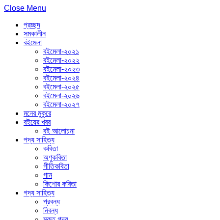
Close Menu
প্রচ্ছদ
সমকালীন
বইমেলা
বইমেলা-২০২১
বইমেলা-২০২২
বইমেলা-২০২৩
বইমেলা-২০২৪
বইমেলা-২০২৫
বইমেলা-২০২৬
বইমেলা-২০২৭
মনের মুকুরে
বইয়ের খবর
বই আলোচনা
পদ্য সাহিত্য
কবিতা
অণুকবিতা
গীতিকবিতা
গান
কিশোর কবিতা
গদ্য সাহিত্য
প্রবন্ধ
নিবন্ধ
মুক্ত গদ্য