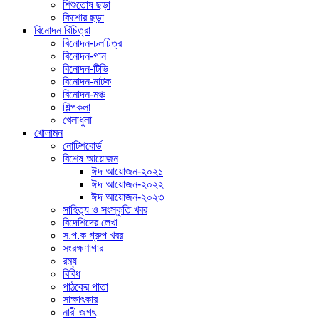
শিশুতোষ ছড়া
কিশোর ছড়া
বিনোদন বিচিত্রা
বিনোদন-চলচিত্র
বিনোদন-গান
বিনোদন-টিভি
বিনোদন-নাটক
বিনোদন-মঞ্চ
শিল্পকলা
খেলাধুলা
খোলামন
নোটিশবোর্ড
বিশেষ আয়োজন
ঈদ আয়োজন-২০২১
ঈদ আয়োজন-২০২২
ঈদ আয়োজন-২০২৩
সাহিত্য ও সংস্কৃতি খবর
বিদেশিদের লেখা
স.প.ক গ্রুপ খবর
সংরক্ষণাগার
রম্য
বিবিধ
পাঠকের পাতা
সাক্ষাৎকার
নারী জগৎ