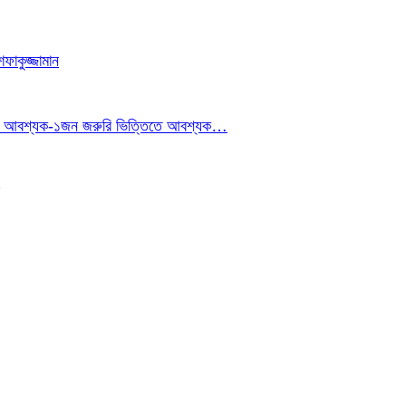
াকুজ্জামান
ইনার আবশ্যক-১জন জরুরি ভিত্তিতে আবশ্যক…