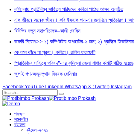
কুমিল্লায় প্রতিবিম্ব সাহিত্য পরিষদের কবিতা পাঠের আসর অনুষ্ঠিত
এক জীবনে অনেক জীবন। কবি ইসহাক খান-এর জন্মদিনে স্মৃতিচারণ। আশফ
বিটিভির নতুন মহাপরিচালক–কাজী জেসিন
জরুরি নিয়োগ>> ১) কম্পিউটার অপারেটর-২ জন; ২) গ্রাফিক্স ডিজা
কে বলে কাঁদে না পুরুষ। কবিতা। রাকিব ফরায়েজী
“প্রতিবিম্ব সাহিত্য পরিষদ”-এর কুমিল্লা জেলা শাখার কমিটি গঠিত হয়েছে
জুলাই গণ-অভ্যুত্থান বিষয়ক সেমিনার
Facebook
YouTube
LinkedIn
WhatsApp
X (Twitter)
Instagram
প্রচ্ছদ
সমকালীন
বইমেলা
বইমেলা-২০২১