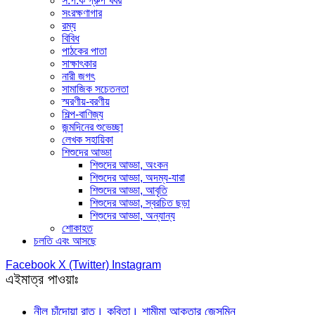
স.প.ক গ্রুপ খবর
সংরক্ষণাগার
রম্য
বিবিধ
পাঠকের পাতা
সাক্ষাৎকার
নারী জগৎ
সামাজিক সচেতনতা
স্মরণীয়-বরণীয়
শিল্প-বাণিজ্য
জন্মদিনের শুভেচ্ছা
লেখক সহায়িকা
শিশুদের আড্ডা
শিশুদের আড্ডা, অংকন
শিশুদের আড্ডা, অদম্য-যারা
শিশুদের আড্ডা, আবৃতি
শিশুদের আড্ডা, স্বরচিত ছড়া
শিশুদের আড্ডা, অন্যান্য
শোকাহত
চলতি এবং আসছে
Facebook
X (Twitter)
Instagram
এইমাত্র পাওয়াঃ
নীল চাঁদোয়া রাত। কবিতা। শামীমা আক্তার জেসমিন