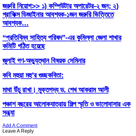
জরুরি নিয়োগ>> ১) কম্পিউটার অপারেটর-২ জন; ২)
গ্রাফিক্স ডিজাইনার আবশ্যক-১জন জরুরি ভিত্তিতে
আবশ্যক…
“প্রতিবিম্ব সাহিত্য পরিষদ”-এর কুমিল্লা জেলা শাখার
কমিটি গঠিত হয়েছে
জুলাই গণ-অভ্যুত্থান বিষয়ক সেমিনার
কবি মহুয়া মহু’র গুচ্ছকবিতা:
মাথা উঁচু রাখা। মুক্তগদ্য ড. শেখ আকরাম আলী
পঞ্চাশ বছরের আলোকযাত্রায় শিল্প স্মৃতি ও ভালোবাসার এক
সন্ধ্যা
Add A Comment
Leave A Reply