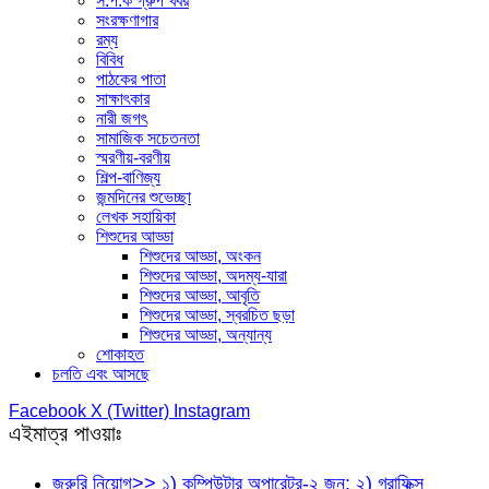
স.প.ক গ্রুপ খবর
সংরক্ষণাগার
রম্য
বিবিধ
পাঠকের পাতা
সাক্ষাৎকার
নারী জগৎ
সামাজিক সচেতনতা
স্মরণীয়-বরণীয়
শিল্প-বাণিজ্য
জন্মদিনের শুভেচ্ছা
লেখক সহায়িকা
শিশুদের আড্ডা
শিশুদের আড্ডা, অংকন
শিশুদের আড্ডা, অদম্য-যারা
শিশুদের আড্ডা, আবৃতি
শিশুদের আড্ডা, স্বরচিত ছড়া
শিশুদের আড্ডা, অন্যান্য
শোকাহত
চলতি এবং আসছে
Facebook
X (Twitter)
Instagram
এইমাত্র পাওয়াঃ
জরুরি নিয়োগ>> ১) কম্পিউটার অপারেটর-২ জন; ২) গ্রাফিক্স