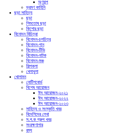
অণুগল্প
ভ্রমণ কাহিনি
ছড়া সাহিত্য
ছড়া
শিশুতোষ ছড়া
কিশোর ছড়া
বিনোদন বিচিত্রা
বিনোদন-চলচিত্র
বিনোদন-গান
বিনোদন-টিভি
বিনোদন-নাটক
বিনোদন-মঞ্চ
শিল্পকলা
খেলাধুলা
খোলামন
নোটিশবোর্ড
বিশেষ আয়োজন
ঈদ আয়োজন-২০২১
ঈদ আয়োজন-২০২২
ঈদ আয়োজন-২০২৩
সাহিত্য ও সংস্কৃতি খবর
বিদেশিদের লেখা
স.প.ক গ্রুপ খবর
সংরক্ষণাগার
রম্য