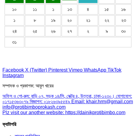
১০
১১
১
১৩
৪
১৫
১৬
১
৮
১৯
২০
২১
২২
২৩
২৪
২৫
২৬
২৭
২
৯
৩০
৩১
Facebook
X (Twitter)
Pinterest
Vimeo
WhatsApp
TikTok
Instagram
সম্পাদক ও প্রকাশক: আবুল খায়ের
অফিস ও শো-রুম: বাড়ি ০৭, সড়ক ১৪/সি, সেক্টর ৪, উত্তরা, ঢাকা-১২৩০। যোগাযোগ:
০১৭১৫৩৬৩০৭৯ বিজ্ঞাপন: ০১৮২৬৩৯৫৫৪৯ Email: khair.hrm@gmail.com
info@protibimboprokash.com
Plz visit our another website: https://dainikprotibimbo.com
ক্যাটাগরি