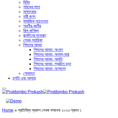
বিবিধ
পাঠকের পাতা
সাক্ষাৎকার
নারী জগৎ
সামাজিক সচেতনতা
স্মরণীয়-বরণীয়
শিল্প-বাণিজ্য
জন্মদিনের শুভেচ্ছা
লেখক সহায়িকা
শিশুদের আড্ডা
শিশুদের আড্ডা, অংকন
শিশুদের আড্ডা, অদম্য-যারা
শিশুদের আড্ডা, আবৃতি
শিশুদের আড্ডা, স্বরচিত ছড়া
শিশুদের আড্ডা, অন্যান্য
শোকাহত
চলতি এবং আসছে
Home
»
প্রতিবিম্ব প্রকাশ লেখক সম্মাননা ২০২৩ প্রদান।