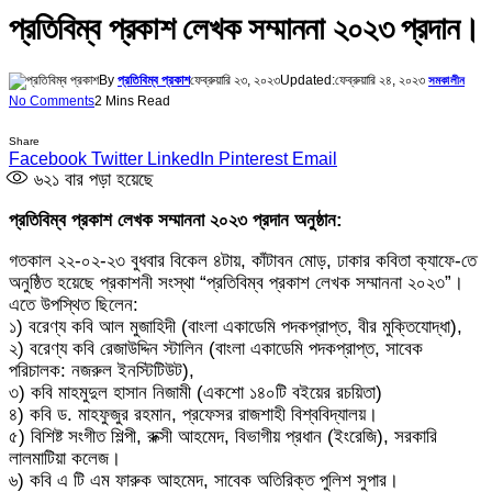
প্রতিবিম্ব প্রকাশ লেখক সম্মাননা ২০২৩ প্রদান।
By
প্রতিবিম্ব প্রকাশ
ফেব্রুয়ারি ২৩, ২০২৩
Updated:
ফেব্রুয়ারি ২৪, ২০২৩
সমকালীন
No Comments
2 Mins Read
Share
Facebook
Twitter
LinkedIn
Pinterest
Email
৬২১
বার পড়া হয়েছে
প্রতিবিম্ব প্রকাশ লেখক সম্মাননা ২০২৩ প্রদান অনুষ্ঠান:
গতকাল ২২-০২-২৩ বুধবার বিকেল ৪টায়, কাঁটাবন মোড়, ঢাকার কবিতা ক্যাফে-তে
অনুষ্ঠিত হয়েছে প্রকাশনী সংস্থা “প্রতিবিম্ব প্রকাশ লেখক সম্মাননা ২০২৩”।
এতে উপস্থিত ছিলেন:
১) বরেণ্য কবি আল মুজাহিদী (বাংলা একাডেমি পদকপ্রাপ্ত, বীর মুক্তিযোদ্ধা),
২) বরেণ্য কবি রেজাউদ্দিন স্টালিন (বাংলা একাডেমি পদকপ্রাপ্ত, সাবেক
পরিচালক: নজরুল ইনস্টিটিউট),
৩) কবি মাহমুদুল হাসান নিজামী (একশো ১৪০টি বইয়ের রচয়িতা)
৪) কবি ড. মাহফুজুর রহমান, প্রফেসর রাজশাহী বিশ্ববিদ্যালয়।
৫) বিশিষ্ট সংগীত শিল্পী, রুক্সী আহমেদ, বিভাগীয় প্রধান (ইংরেজি), সরকারি
লালমাটিয়া কলেজ।
৬) কবি এ টি এম ফারুক আহমেদ, সাবেক অতিরিক্ত পুলিশ সুপার।