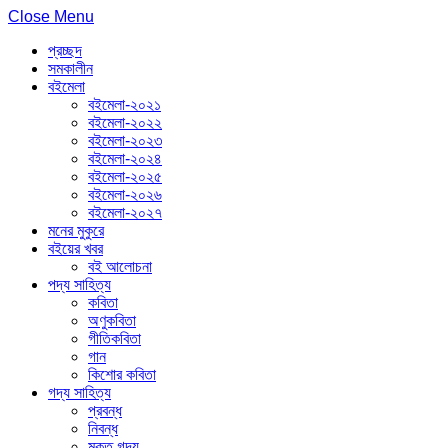
Close Menu
প্রচ্ছদ
সমকালীন
বইমেলা
বইমেলা-২০২১
বইমেলা-২০২২
বইমেলা-২০২৩
বইমেলা-২০২৪
বইমেলা-২০২৫
বইমেলা-২০২৬
বইমেলা-২০২৭
মনের মুকুরে
বইয়ের খবর
বই আলোচনা
পদ্য সাহিত্য
কবিতা
অণুকবিতা
গীতিকবিতা
গান
কিশোর কবিতা
গদ্য সাহিত্য
প্রবন্ধ
নিবন্ধ
মুক্ত গদ্য