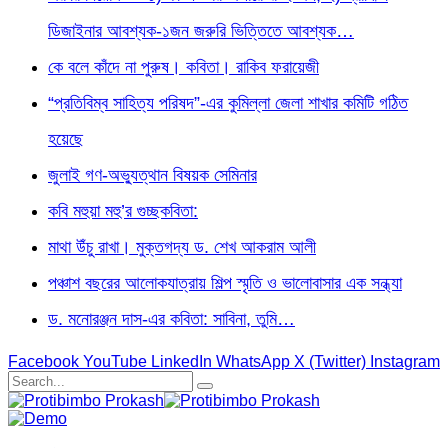
ডিজাইনার আবশ্যক-১জন জরুরি ভিত্তিতে আবশ্যক…
কে বলে কাঁদে না পুরুষ। কবিতা। রাকিব ফরায়েজী
“প্রতিবিম্ব সাহিত্য পরিষদ”-এর কুমিল্লা জেলা শাখার কমিটি গঠিত
হয়েছে
জুলাই গণ-অভ্যুত্থান বিষয়ক সেমিনার
কবি মহুয়া মহু’র গুচ্ছকবিতা:
মাথা উঁচু রাখা। মুক্তগদ্য ড. শেখ আকরাম আলী
পঞ্চাশ বছরের আলোকযাত্রায় শিল্প স্মৃতি ও ভালোবাসার এক সন্ধ্যা
ড. মনোরঞ্জন দাস-এর কবিতা: সাবিনা, তুমি…
Facebook
YouTube
LinkedIn
WhatsApp
X (Twitter)
Instagram