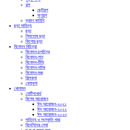
গল্প
ছোটগল্প
অণুগল্প
ভ্রমণ কাহিনি
ছড়া সাহিত্য
ছড়া
শিশুতোষ ছড়া
কিশোর ছড়া
বিনোদন বিচিত্রা
বিনোদন-চলচিত্র
বিনোদন-গান
বিনোদন-টিভি
বিনোদন-নাটক
বিনোদন-মঞ্চ
শিল্পকলা
খেলাধুলা
খোলামন
নোটিশবোর্ড
বিশেষ আয়োজন
ঈদ আয়োজন-২০২১
ঈদ আয়োজন-২০২২
ঈদ আয়োজন-২০২৩
সাহিত্য ও সংস্কৃতি খবর
বিদেশিদের লেখা