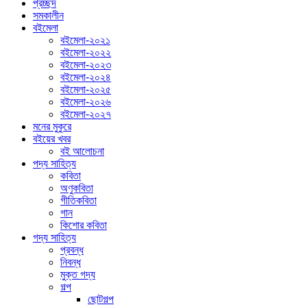
প্রচ্ছদ
সমকালীন
বইমেলা
বইমেলা-২০২১
বইমেলা-২০২২
বইমেলা-২০২৩
বইমেলা-২০২৪
বইমেলা-২০২৫
বইমেলা-২০২৬
বইমেলা-২০২৭
মনের মুকুরে
বইয়ের খবর
বই আলোচনা
পদ্য সাহিত্য
কবিতা
অণুকবিতা
গীতিকবিতা
গান
কিশোর কবিতা
গদ্য সাহিত্য
প্রবন্ধ
নিবন্ধ
মুক্ত গদ্য
গল্প
ছোটগল্প