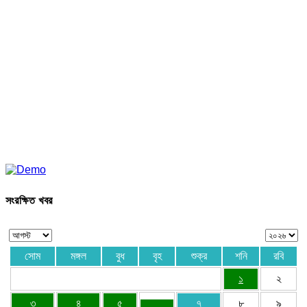
সংরক্ষিত খবর
সোম
মঙ্গল
বুধ
বৃহ
শুক্র
শনি
রবি
১
২
৩
৪
৫
৭
৮
৯