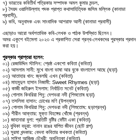
৭) ভারতের কবিতীর্থ পত্রিকার সম্পাদক অমল কুমার মন্ডল,
৮) সৈয়দ ওয়ালিউল্লাহ পদক প্রাপ্ত কথাসাহিত্যিক জসিম মল্লিক (কানাডা
প্রবাসী),
৯) কবি, অনুবাদক এবং সাংবাদিক আশরাফ আলী (কানাডা প্রবাসী)
এছাড়াও আরো অর্ধশতাধিক কবি-লেখক ও পাঠক উপস্থিত ছিলেন।
অমর একুশে বইমেলা ২০২৩ এ প্রকাশিত সেরা গ্রন্থ-লেখকদের পুরস্কার প্রদান
করা হয়।
পুরস্কার প্রাপ্তরা হলেন:
০১) রেজাউদ্দিন স্টালিন: শ্রেষ্ঠ একশো কবিতা (কবিতা)
০২) আসলাম সানী: মুখে বাংলা ভাষা আর বুকে বাংলাদেশ আছে (ছড়া)
০৩) আতাহার খান: জ্বলছি এখন (কবিতা)
০৪) মাহমুদুল হাসান নিজামী: Sweet Rhymes (ছড়া)
০৫) কাজী জহিরুল ইসলাম: নির্বাচিত সনেট (কবিতা)
০৬) গোলাম কিবরিয়া পিনু: দেশভরা নদী (শিশুতোষ ছড়া)
০৭) তসলিমা হাসান: চোখের মণি (উপন্যাস)
০৮) গোলাম কিবরিয়া পিনু: দেশভরা নদী (শিশুতোষ: ছড়াগ্রন্থ)
০৯) শীরীন আক্তার: মুক্ত বিহঙ্গের খোঁজে (প্রবন্ধ)
১০) জাহানারা বুলা: প্রতিটি বৃষ্টির ফোঁটা একা (কবিতা)
১১) যুথিকা বড়ুয়া: নানান রঙের যাপিত জীবন (ছোট গল্প)
১২) সুরমা খন্দকার: বেদনা কবিতার কথকতা (কবিতা)
১৩) সাঈদা আজিজ চৌধুরী: অবন্তিকা (কবিতা)