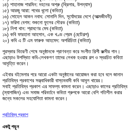
১৪) শাহানাজ শারমিন: দহনের অশ্রু (থ্রিলার, উপন্যাস)
১৫) আরজু আরা: পথের ধূলো (কবিতা)
১৬) সোহেল আকন নবাব: সোনালি দিন, সূর্যোদয়ের দেশে (আত্মজীবনী)
১৭) ফরিদা বেগম: শুকনো ফুলের সৌরভ (কবিতা)
১৮) নিপা খান: শ্রাবণের মেঘ (কবিতা)
১৯) কবি ফারহানা আহসান, এক খণ্ড প্রেম (ছোটগল্প)
২০) কবি এ টি এম ফারুক আহমেদ: অপরিচিতা (কবিতা)
পুরস্কার বিতরণী শেষে অনুষ্ঠানকে প্রাণবন্ত করে সংগীত শিল্পী রুক্সীর গান।
এছাড়াও উপস্থিত কবি-লেখকগণ তাদের লেখক হওয়ার গল্প ও স্বরচিত কবিতা
আবৃত্তি করেন।
এইবার বইমেলার পরে আরো একটা অনুষ্ঠানের আয়োজন করা হবে বলে জানান
প্রতিবিম্ব প্রকাশের সত্ত্বাধিকারী বাস্তববাদী কবি আবুল খায়ের।
সবাই প্রতিবিম্ব প্রকাশ এর সাফল্য কামনা করেন। এছাড়াও কালের প্রতিবিম্ব
(ম্যাগাজিন) এবং সমাজ পরিবর্তনে কবিতা গ্রুপকে আরো বেশি গতিশীল করার
জন্যে সকলের সহযোগিতা কামনা করেন।
প্রতিবিম্ব প্রকাশ
একটু পড়ুন