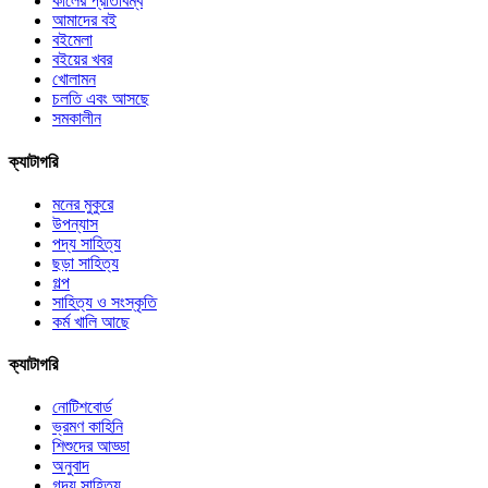
কালের প্রতিবিম্ব
আমাদের বই
বইমেলা
বইয়ের খবর
খোলামন
চলতি এবং আসছে
সমকালীন
ক্যাটাগরি
মনের মুকুরে
উপন্যাস
পদ্য সাহিত্য
ছড়া সাহিত্য
গল্প
সাহিত্য ও সংস্কৃতি
কর্ম খালি আছে
ক্যাটাগরি
নোটিশবোর্ড
ভ্রমণ কাহিনি
শিশুদের আড্ডা
অনুবাদ
গদ্য সাহিত্য