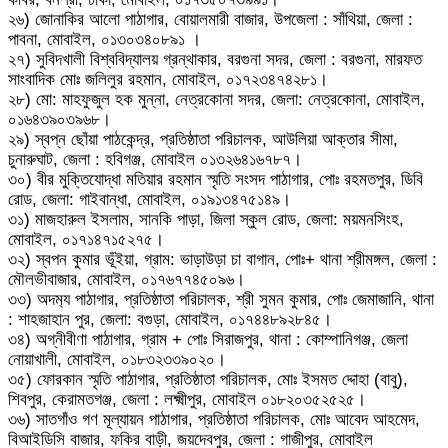
২৬) জোনাকির আলো পাঠাগার, বোয়ালমারী বাজার, উপজেলা : সাঁথিয়া, জেলা :
পাবনা, মোবাইল, ০১৩০৩৪০৮৯১ ।
২৭) সুবিদখালী বিশ্ববিদ্যালয় গ্রন্থাকার, বরগুনা সদর, জেলা : বরগুনা, মারফত
সাংবাদিক মোঃ জলিলুর রহমান, মোবাইল, ০১৭২৩৪৭৪২৮১।
২৮) মো: মাহফুজুল হক মুন্না, নেত্রকোনা সদর, জেলা: নেত্রকোনা, মোবাইল,
০১৬৪৩৯০৩৯৬৮।
২৯) স্বপ্ন ছোঁয়া পাঠকেন্দ্র, প্রতিষ্ঠাতা পরিচালক, আউলিয়া আক্তার সীমা,
চুনারুঘাট, জেলা : হবিগঞ্জ, মোবাইল ০১৩২৬৪১৬৭৮৭।
৩০) বীর মুক্তিযোদ্ধা মতিয়ার রহমান স্মৃতি সংসদ পাঠাগার, পোঃ রহমতপুর, ডিবি
রোড, জেলা: গাইবান্ধা, মোবাইল, ০১৯১৩৪৭৫১৪৯।
৩১) মাজহারুল ইসলাম, সানকি পাড়া, জিলা স্কুল রোড, জেলা: ময়মনসিংহ,
মোবাইল, ০১৭১৪৭১৫২৭৫।
৩২) স্বপন কুমার ভূঁইয়া, গ্রাম: ভাড়াউড়া চা বাগান, পোঃ+ থানা শ্রীমঙ্গল, জেলা :
মৌলভীবাজার, মোবাইল, ০১৭৬৭৭৪৫০৯৬।
৩৩) অদম‍্য পাঠাগার, প্রতিষ্ঠাতা পরিচালক, শ্রী সুমন কুমার, পোঃ জেমাজানি, থানা
: শাহজাহান পুর, জেলা: বগুড়া, মোবাইল, ০১৭৪৪৮৯২৮৪৫।
৩৪) অগ্নীবীণা পাঠাগার, গ্রাম + পোঃ সিরাজপুর, থানা : কোম্পানিগঞ্জ, জেলা
নোয়াখালী, মোবাইল, ০১৮৩২৩৩৯০২০।
৩৫) ফোরকান স্মৃতি পাঠাগার, প্রতিষ্ঠাতা পরিচালক, মোঃ ইসমত দ্দোহা (বাবু),
শিবপুর, কেরামতগঞ্জ, জেলা : লক্ষ্মীপুর, মোবাইল ০১৮২০৩৫২৫২৫।
৩৬) সাতগাঁও গণ মূল্যায়ন পাঠাগার, প্রতিষ্ঠাতা পরিচালক, মোঃ আবেদ আহমেদ,
বিআইডিসি বাজার, ফকির বাড়ী, জয়দেবপুর, জেলা : গাজীপুর, মোবাইল