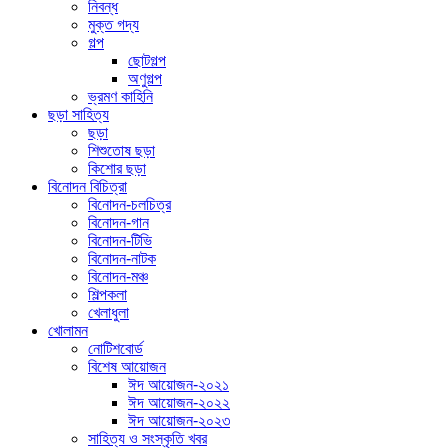
নিবন্ধ
মুক্ত গদ্য
গল্প
ছোটগল্প
অণুগল্প
ভ্রমণ কাহিনি
ছড়া সাহিত্য
ছড়া
শিশুতোষ ছড়া
কিশোর ছড়া
বিনোদন বিচিত্রা
বিনোদন-চলচিত্র
বিনোদন-গান
বিনোদন-টিভি
বিনোদন-নাটক
বিনোদন-মঞ্চ
শিল্পকলা
খেলাধুলা
খোলামন
নোটিশবোর্ড
বিশেষ আয়োজন
ঈদ আয়োজন-২০২১
ঈদ আয়োজন-২০২২
ঈদ আয়োজন-২০২৩
সাহিত্য ও সংস্কৃতি খবর