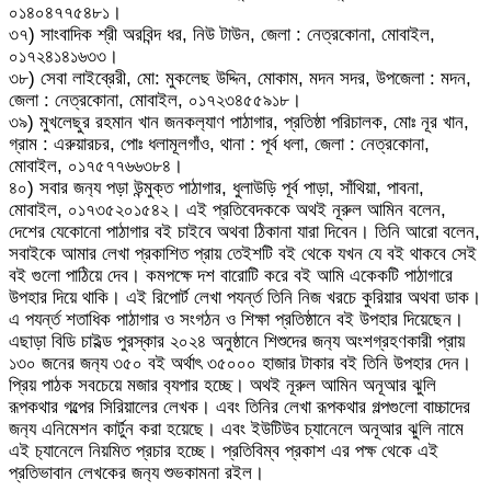
০১৪০৪৭৭৫৪৮১।
৩৭) সাংবাদিক শ্রী অরবিন্দ ধর, নিউ টাউন, জেলা : নেত্রকোনা, মোবাইল,
০১৭২৪১৪১৬৩৩।
৩৮) সেবা লাইব্রেরী, মো: মুকলেছ উদ্দিন, মোকাম, মদন সদর, উপজেলা : মদন,
জেলা : নেত্রকোনা, মোবাইল, ০১৭২৩৪৫৫৯১৮।
৩৯) মুখলেছুর রহমান খান জনকল‍্যাণ পাঠাগার, প্রতিষ্ঠা পরিচালক, মোঃ নূর খান,
গ্রাম : এরুয়ারচর, পোঃ ধলামূলগাঁও, থানা : পূর্ব ধলা, জেলা : নেত্রকোনা,
মোবাইল, ০১৭৫৭৭৬৬৩৮৪।
৪০) সবার জন‍্য পড়া উন্মুক্ত পাঠাগার, ধুলাউড়ি পূর্ব পাড়া, সাঁথিয়া, পাবনা,
মোবাইল, ০১৭৩৫২০১৫৪২। এই প্রতিবেদককে অথই নূরুল আমিন বলেন,
দেশের যেকোনো পাঠাগার বই চাইবে অথবা ঠিকানা যারা দিবেন। তিনি আরো বলেন,
সবাইকে আমার লেখা প্রকাশিত প্রায় তেইশটি বই থেকে যখন যে বই থাকবে সেই
বই গুলো পাঠিয়ে দেব। কমপক্ষে দশ বারোটি করে বই আমি একেকটি পাঠাগারে
উপহার দিয়ে থাকি। এই রিপোর্ট লেখা পযর্ন্ত তিনি নিজ খরচে কুরিয়ার অথবা ডাক।
এ পযর্ন্ত শতাধিক পাঠাগার ও সংগঠন ও শিক্ষা প্রতিষ্ঠানে বই উপহার দিয়েছেন।
এছাড়া বিডি চাইল্ড পুরস্কার ২০২৪ অনুষ্ঠানে শিশুদের জন‍্য অংশগ্রহণকারী প্রায়
১৩০ জনের জন‍্য ৩৫০ বই অর্থাৎ ৩৫০০০ হাজার টাকার বই তিনি উপহার দেন।
প্রিয় পাঠক সবচেয়ে মজার ব‍্যপার হচ্ছে। অথই নূরুল আমিন অনূআর ঝুলি
রূপকথার গল্পের সিরিয়ালের লেখক। এবং তিনির লেখা রূপকথার গল্পগুলো বাচ্চাদের
জন‍্য এনিমেশন কার্টুন করা হয়েছে। এবং ইউটিউব চ্যানেলে অনূআর ঝুলি নামে
এই চ‍্যানেলে নিয়মিত প্রচার হচ্ছে। প্রতিবিম্ব প্রকাশ এর পক্ষ থেকে এই
প্রতিভাবান লেখকের জন‍্য শুভকামনা রইল।