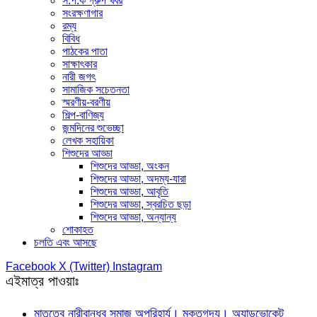
স.প.ক গ্রুপ খবর
সংরক্ষণাগার
রম্য
বিবিধ
পাঠকের পাতা
সাক্ষাৎকার
নারী জগৎ
সামাজিক সচেতনতা
স্মরণীয়-বরণীয়
শিল্প-বাণিজ্য
জন্মদিনের শুভেচ্ছা
লেখক সহায়িকা
শিশুদের আড্ডা
শিশুদের আড্ডা, অংকন
শিশুদের আড্ডা, অদম্য-যারা
শিশুদের আড্ডা, আবৃতি
শিশুদের আড্ডা, স্বরচিত ছড়া
শিশুদের আড্ডা, অন্যান্য
শোকাহত
চলতি এবং আসছে
Facebook
X (Twitter)
Instagram
এইমাত্র পাওয়াঃ
মাতৃত্বে নারীবান্ধব সমাজ অপরিহার্য। মুক্তগদ্য। অ্যাডভোকেট