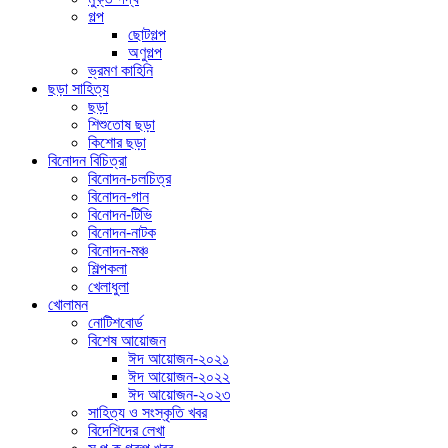
গল্প
ছোটগল্প
অণুগল্প
ভ্রমণ কাহিনি
ছড়া সাহিত্য
ছড়া
শিশুতোষ ছড়া
কিশোর ছড়া
বিনোদন বিচিত্রা
বিনোদন-চলচিত্র
বিনোদন-গান
বিনোদন-টিভি
বিনোদন-নাটক
বিনোদন-মঞ্চ
শিল্পকলা
খেলাধুলা
খোলামন
নোটিশবোর্ড
বিশেষ আয়োজন
ঈদ আয়োজন-২০২১
ঈদ আয়োজন-২০২২
ঈদ আয়োজন-২০২৩
সাহিত্য ও সংস্কৃতি খবর
বিদেশিদের লেখা