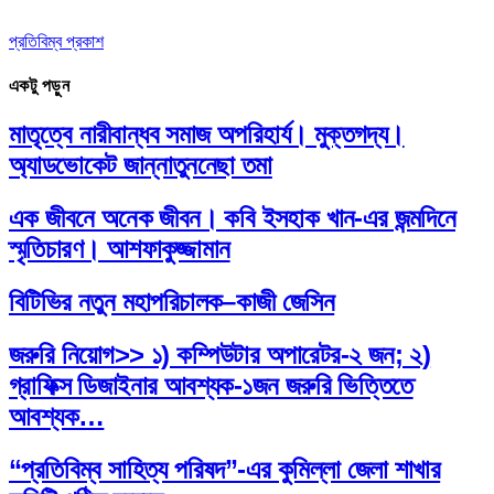
প্রতিবিম্ব প্রকাশ
একটু পড়ুন
মাতৃত্বে নারীবান্ধব সমাজ অপরিহার্য। মুক্তগদ্য।
অ্যাডভোকেট জান্নাতুননেছা তমা
এক জীবনে অনেক জীবন। কবি ইসহাক খান-এর জন্মদিনে
স্মৃতিচারণ। আশফাকুজ্জামান
বিটিভির নতুন মহাপরিচালক–কাজী জেসিন
জরুরি নিয়োগ>> ১) কম্পিউটার অপারেটর-২ জন; ২)
গ্রাফিক্স ডিজাইনার আবশ্যক-১জন জরুরি ভিত্তিতে
আবশ্যক…
“প্রতিবিম্ব সাহিত্য পরিষদ”-এর কুমিল্লা জেলা শাখার