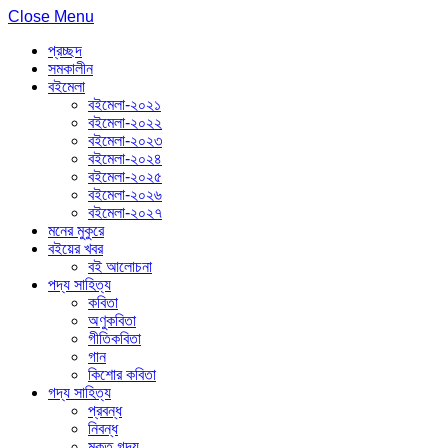
Close Menu
প্রচ্ছদ
সমকালীন
বইমেলা
বইমেলা-২০২১
বইমেলা-২০২২
বইমেলা-২০২৩
বইমেলা-২০২৪
বইমেলা-২০২৫
বইমেলা-২০২৬
বইমেলা-২০২৭
মনের মুকুরে
বইয়ের খবর
বই আলোচনা
পদ্য সাহিত্য
কবিতা
অণুকবিতা
গীতিকবিতা
গান
কিশোর কবিতা
গদ্য সাহিত্য
প্রবন্ধ
নিবন্ধ
মুক্ত গদ্য