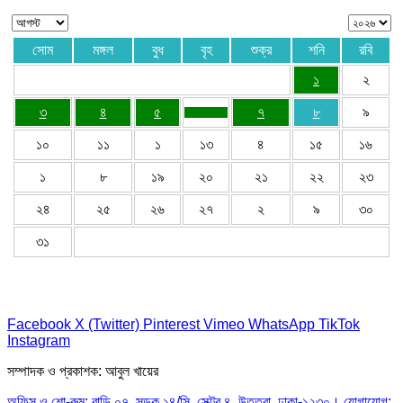
সোম
মঙ্গল
বুধ
বৃহ
শুক্র
শনি
রবি
১
২
৩
৪
৫
৭
৮
৯
১০
১১
১
১৩
৪
১৫
১৬
১
৮
১৯
২০
২১
২২
২৩
২৪
২৫
২৬
২৭
২
৯
৩০
৩১
Facebook
X (Twitter)
Pinterest
Vimeo
WhatsApp
TikTok
Instagram
সম্পাদক ও প্রকাশক: আবুল খায়ের
অফিস ও শো-রুম: বাড়ি ০৭, সড়ক ১৪/সি, সেক্টর ৪, উত্তরা, ঢাকা-১২৩০। যোগাযোগ: