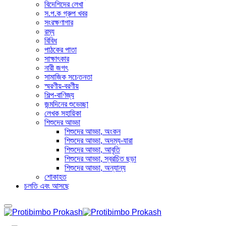
বিদেশিদের লেখা
স.প.ক গ্রুপ খবর
সংরক্ষণাগার
রম্য
বিবিধ
পাঠকের পাতা
সাক্ষাৎকার
নারী জগৎ
সামাজিক সচেতনতা
স্মরণীয়-বরণীয়
শিল্প-বাণিজ্য
জন্মদিনের শুভেচ্ছা
লেখক সহায়িকা
শিশুদের আড্ডা
শিশুদের আড্ডা, অংকন
শিশুদের আড্ডা, অদম্য-যারা
শিশুদের আড্ডা, আবৃতি
শিশুদের আড্ডা, স্বরচিত ছড়া
শিশুদের আড্ডা, অন্যান্য
শোকাহত
চলতি এবং আসছে