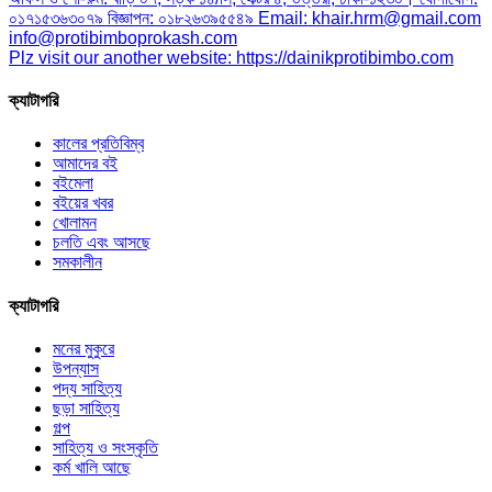
০১৭১৫৩৬৩০৭৯ বিজ্ঞাপন: ০১৮২৬৩৯৫৫৪৯ Email: khair.hrm@gmail.com
info@protibimboprokash.com
Plz visit our another website: https://dainikprotibimbo.com
ক্যাটাগরি
কালের প্রতিবিম্ব
আমাদের বই
বইমেলা
বইয়ের খবর
খোলামন
চলতি এবং আসছে
সমকালীন
ক্যাটাগরি
মনের মুকুরে
উপন্যাস
পদ্য সাহিত্য
ছড়া সাহিত্য
গল্প
সাহিত্য ও সংস্কৃতি
কর্ম খালি আছে