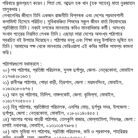
পরিবারে জন্মগ্রহণ করেন। পিতা মো. আব্দুল হক খান (হক সাহেব) মাতা নুরজাহান
তালুকদার।
লেখালেখির জীবনে তিনি একজন রাজনীতি বিশ্লষক এবং দেশের প্রভাবশালী
কলামিস্ট হিসেবে পরিচিত। সুবিধাবঞ্চিত শিশুদের স্কুল জীবন বার্তা বিদ‍্যালয়ের
প্রতিষ্ঠাতা তিনি। নব্বই দশকের মানবতার কবিও মানবাধিকার কর্মী। অসংখ্য
সংবাদ পত্রের নিয়মিত লেখক তিনি। এছাড়া সারা দেশের অসংখ্য পাঠাগারে
স্বরচিত বই উপহার দিয়েছেন। পাঠাগার বন্ধু এবং শিক্ষা বন্ধু উপাধিতে ভূষিত হন
তিনি। আমাদের পক্ষ থেকে মানবতার ফেরিওয়ালা এই কবির সার্বিক সাফল্য কামনা
করি।
পাঠাগারগুলো যথাক্রমে :
২০) পথ পাঠাগার, প্রতিষ্ঠা পরিচালক, সুসঙ্গ দুর্গাপুর, জেলা- নেত্রকোনা, মোবাইল
০১৭৬৪২৮১৬৩।
২১) রানীগঞ্জ পাঠাগার, পোড়া বাড়ী, ত্রিশাল, জেলা : ময়মনসিংহ, মোবাইল,
০১৬২৯১৮০৬৭৬।
২২) আন নূর পাঠাগার, তিলিপ, নাঙ্গলকোট, জেলা: কুমিল্লা, মোবাইল,
০১৬১৭৭৩৫৮০০।
২৩) হিমু পাঠাগার, প্রতিষ্ঠাতা পরিচালক, এমপির মোড়, দুর্গপুর সদর, উপজেলা :
দুর্গাপুর, জেলা : নেত্রকোনা, মোবাইল, ০১৮২০১৪০৪৫৫।
২৪) আলোর পথের যাত্রী পাঠাগার, তেলকুপি বাজার, মোল্লাটোলা, শিবগঞ্জ, জেলা :
চাপাই নবাবগঞ্জ, মোবাইল, ০১৩১৩১৪৭৯৮৬।
২৫) আস সুফিয়া গণ পাঠাগার, প্রতিষ্ঠা পরিচালক, কবি ও প্রকাশক, শাহরিয়ার
কবির, বনশ্রী, ঢাকা, মোবাইল, ০১৭৩৫০৭৩৯৯১।