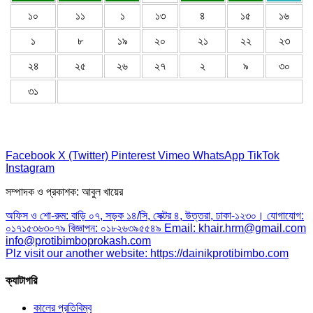
১০
১১
১
১৩
৪
১৫
১৬
১
৮
১৯
২০
২১
২২
২৩
২৪
২৫
২৬
২৭
২
৯
৩০
৩১
Facebook
X (Twitter)
Pinterest
Vimeo
WhatsApp
TikTok
Instagram
সম্পাদক ও প্রকাশক: আবুল খায়ের
অফিস ও শো-রুম: বাড়ি ০৭, সড়ক ১৪/সি, সেক্টর ৪, উত্তরা, ঢাকা-১২৩০। যোগাযোগ:
০১৭১৫৩৬৩০৭৯ বিজ্ঞাপন: ০১৮২৬৩৯৫৫৪৯ Email: khair.hrm@gmail.com
info@protibimboprokash.com
Plz visit our another website: https://dainikprotibimbo.com
ক্যাটাগরি
কালের প্রতিবিম্ব