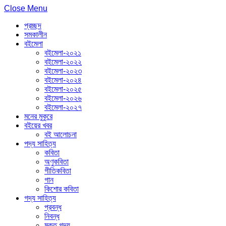
Close Menu
প্রচ্ছদ
সমকালীন
বইমেলা
বইমেলা-২০২১
বইমেলা-২০২২
বইমেলা-২০২৩
বইমেলা-২০২৪
বইমেলা-২০২৫
বইমেলা-২০২৬
বইমেলা-২০২৭
মনের মুকুরে
বইয়ের খবর
বই আলোচনা
পদ্য সাহিত্য
কবিতা
অণুকবিতা
গীতিকবিতা
গান
কিশোর কবিতা
গদ্য সাহিত্য
প্রবন্ধ
নিবন্ধ
মুক্ত গদ্য