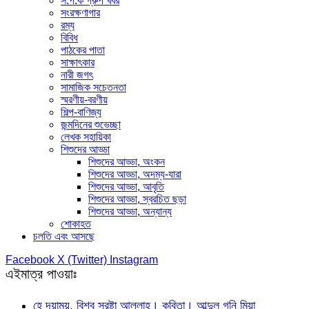
স.প.ক গ্রুপ খবর
সংরক্ষণাগার
রম্য
বিবিধ
পাঠকের পাতা
সাক্ষাৎকার
নারী জগৎ
সামাজিক সচেতনতা
স্মরণীয়-বরণীয়
শিল্প-বাণিজ্য
জন্মদিনের শুভেচ্ছা
লেখক সহায়িকা
শিশুদের আড্ডা
শিশুদের আড্ডা, অংকন
শিশুদের আড্ডা, অদম্য-যারা
শিশুদের আড্ডা, আবৃতি
শিশুদের আড্ডা, স্বরচিত ছড়া
শিশুদের আড্ডা, অন্যান্য
শোকাহত
চলতি এবং আসছে
Facebook
X (Twitter)
Instagram
এইমাত্র পাওয়াঃ
হে দয়াময়, বিশ্ব স্রষ্টা আল্লাহ। কবিতা। আব্দুল গনি মিয়া