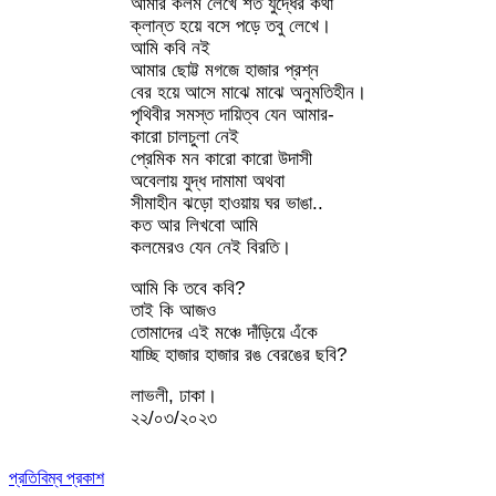
আমার কলম লেখে শত যুদ্ধের কথা
ক্লান্ত হয়ে বসে পড়ে তবু লেখে।
আমি কবি নই
আমার ছোট্ট মগজে হাজার প্রশ্ন
বের হয়ে আসে মাঝে মাঝে অনুমতিহীন।
পৃথিবীর সমস্ত দায়িত্ব যেন আমার-
কারো চালচুলা নেই
প্রেমিক মন কারো কারো উদাসী
অবেলায় যুদ্ধ দামামা অথবা
সীমাহীন ঝড়ো হাওয়ায় ঘর ভাঙা..
কত আর লিখবো আমি
কলমেরও যেন নেই বিরতি।
আমি কি তবে কবি?
তাই কি আজও
তোমাদের এই মঞ্চে দাঁড়িয়ে এঁকে
যাচ্ছি হাজার হাজার রঙ বেরঙের ছবি?
লাভলী, ঢাকা।
২২/০৩/২০২৩
প্রতিবিম্ব প্রকাশ