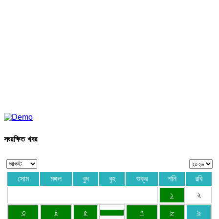
সংরক্ষিত খবর
সোম
মঙ্গল
বুধ
বৃহ
শুক্র
শনি
রবি
১
২
৩
৪
৫
৭
৮
৯