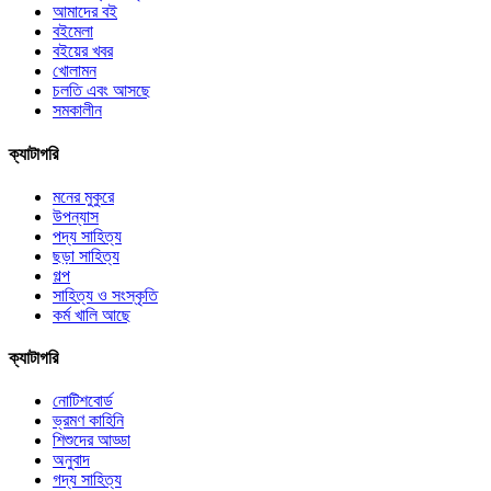
আমাদের বই
বইমেলা
বইয়ের খবর
খোলামন
চলতি এবং আসছে
সমকালীন
ক্যাটাগরি
মনের মুকুরে
উপন্যাস
পদ্য সাহিত্য
ছড়া সাহিত্য
গল্প
সাহিত্য ও সংস্কৃতি
কর্ম খালি আছে
ক্যাটাগরি
নোটিশবোর্ড
ভ্রমণ কাহিনি
শিশুদের আড্ডা
অনুবাদ
গদ্য সাহিত্য