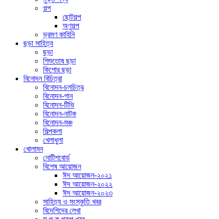
গল্প
ছোটগল্প
অণুগল্প
ভ্রমণ কাহিনি
ছড়া সাহিত্য
ছড়া
শিশুতোষ ছড়া
কিশোর ছড়া
বিনোদন বিচিত্রা
বিনোদন-চলচিত্র
বিনোদন-গান
বিনোদন-টিভি
বিনোদন-নাটক
বিনোদন-মঞ্চ
শিল্পকলা
খেলাধুলা
খোলামন
নোটিশবোর্ড
বিশেষ আয়োজন
ঈদ আয়োজন-২০২১
ঈদ আয়োজন-২০২২
ঈদ আয়োজন-২০২৩
সাহিত্য ও সংস্কৃতি খবর
বিদেশিদের লেখা