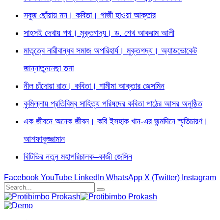
সবুজ ছোঁয়ায় মন। কবিতা। গাজী হাওয়া আক্তার
সাহসই দেখায় পথ। মুক্তগদ্য। ড. শেখ আকরাম আলী
মাতৃত্বে নারীবান্ধব সমাজ অপরিহার্য। মুক্তগদ্য। অ্যাডভোকেট
জান্নাতুননেছা তমা
নীল চাঁদোয়া রাত। কবিতা। শামীমা আক্তার জেসমিন
কুমিল্লায় প্রতিবিম্ব সাহিত্য পরিষদের কবিতা পাঠের আসর অনুষ্ঠিত
এক জীবনে অনেক জীবন। কবি ইসহাক খান-এর জন্মদিনে স্মৃতিচারণ।
আশফাকুজ্জামান
বিটিভির নতুন মহাপরিচালক–কাজী জেসিন
Facebook
YouTube
LinkedIn
WhatsApp
X (Twitter)
Instagram