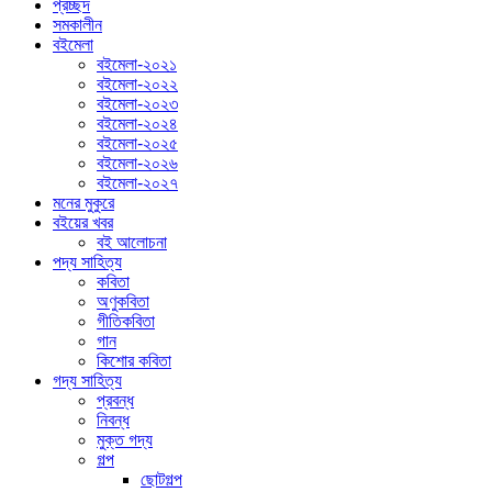
প্রচ্ছদ
সমকালীন
বইমেলা
বইমেলা-২০২১
বইমেলা-২০২২
বইমেলা-২০২৩
বইমেলা-২০২৪
বইমেলা-২০২৫
বইমেলা-২০২৬
বইমেলা-২০২৭
মনের মুকুরে
বইয়ের খবর
বই আলোচনা
পদ্য সাহিত্য
কবিতা
অণুকবিতা
গীতিকবিতা
গান
কিশোর কবিতা
গদ্য সাহিত্য
প্রবন্ধ
নিবন্ধ
মুক্ত গদ্য
গল্প
ছোটগল্প