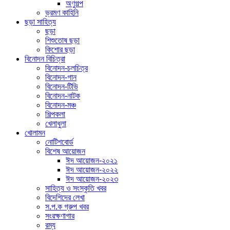
অণুগল্প
ভ্রমণ কাহিনি
ছড়া সাহিত্য
ছড়া
শিশুতোষ ছড়া
কিশোর ছড়া
বিনোদন বিচিত্রা
বিনোদন-চলচিত্র
বিনোদন-গান
বিনোদন-টিভি
বিনোদন-নাটক
বিনোদন-মঞ্চ
শিল্পকলা
খেলাধুলা
খোলামন
নোটিশবোর্ড
বিশেষ আয়োজন
ঈদ আয়োজন-২০২১
ঈদ আয়োজন-২০২২
ঈদ আয়োজন-২০২৩
সাহিত্য ও সংস্কৃতি খবর
বিদেশিদের লেখা
স.প.ক গ্রুপ খবর
সংরক্ষণাগার
রম্য