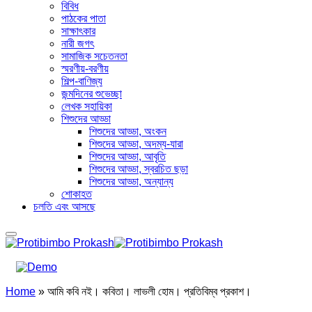
বিবিধ
পাঠকের পাতা
সাক্ষাৎকার
নারী জগৎ
সামাজিক সচেতনতা
স্মরণীয়-বরণীয়
শিল্প-বাণিজ্য
জন্মদিনের শুভেচ্ছা
লেখক সহায়িকা
শিশুদের আড্ডা
শিশুদের আড্ডা, অংকন
শিশুদের আড্ডা, অদম্য-যারা
শিশুদের আড্ডা, আবৃতি
শিশুদের আড্ডা, স্বরচিত ছড়া
শিশুদের আড্ডা, অন্যান্য
শোকাহত
চলতি এবং আসছে
Home
»
আমি কবি নই। কবিতা। লাভলী হোম। প্রতিবিম্ব প্রকাশ।