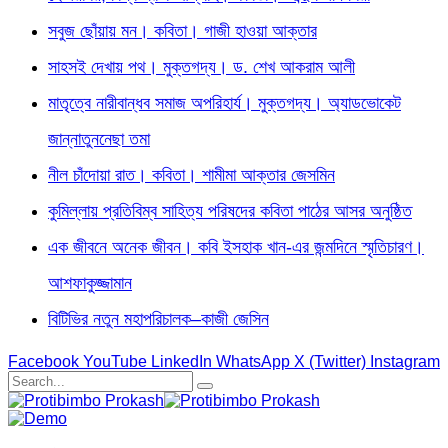
সবুজ ছোঁয়ায় মন। কবিতা। গাজী হাওয়া আক্তার
সাহসই দেখায় পথ। মুক্তগদ্য। ড. শেখ আকরাম আলী
মাতৃত্বে নারীবান্ধব সমাজ অপরিহার্য। মুক্তগদ্য। অ্যাডভোকেট
জান্নাতুননেছা তমা
নীল চাঁদোয়া রাত। কবিতা। শামীমা আক্তার জেসমিন
কুমিল্লায় প্রতিবিম্ব সাহিত্য পরিষদের কবিতা পাঠের আসর অনুষ্ঠিত
এক জীবনে অনেক জীবন। কবি ইসহাক খান-এর জন্মদিনে স্মৃতিচারণ।
আশফাকুজ্জামান
বিটিভির নতুন মহাপরিচালক–কাজী জেসিন
Facebook
YouTube
LinkedIn
WhatsApp
X (Twitter)
Instagram