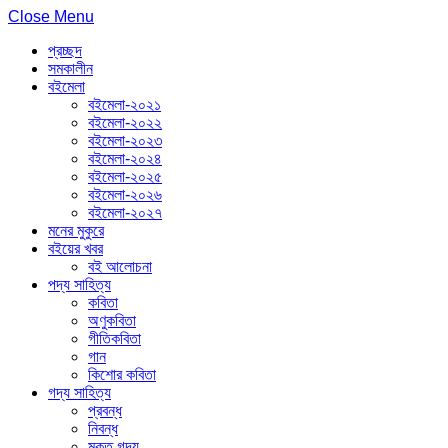
Close Menu
প্রচ্ছদ
সমকালীন
বইমেলা
বইমেলা-২০২১
বইমেলা-২০২২
বইমেলা-২০২৩
বইমেলা-২০২৪
বইমেলা-২০২৫
বইমেলা-২০২৬
বইমেলা-২০২৭
মনের মুকুরে
বইয়ের খবর
বই আলোচনা
পদ্য সাহিত্য
কবিতা
অণুকবিতা
গীতিকবিতা
গান
কিশোর কবিতা
গদ্য সাহিত্য
প্রবন্ধ
নিবন্ধ
মুক্ত গদ্য