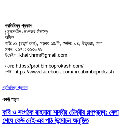
প্রতিবিম্ব প্রকাশ
(সৃজনশীল লেখকের ঠিকানা)
অফিস:
বাড়ি:০১ (চতুর্থ তলা), সড়ক: ১৪/বি, সেক্টর: ০৪, উত্তরা, ঢাকা
ফোন: ০১৭১৫৩৬৩০৭৯
ইমেইল: khair.hrm@gmail.com
ওয়েব: https://protibimboprokash.com/
পেজ: https://www.facebook.com/protibimboprokash
প্রতিবিম্ব প্রকাশ
একটু পড়ুন
কবি ও সংগঠক রাহনামা শাব্বীর চৌধুরীর গল্পগ্রন্থ: বেলা
শেষে কেউ নেই-এর পাঠ উন্মোচন অনুষ্ঠিত