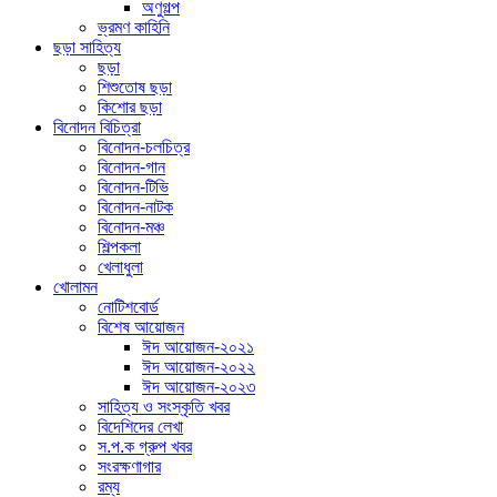
অণুগল্প
ভ্রমণ কাহিনি
ছড়া সাহিত্য
ছড়া
শিশুতোষ ছড়া
কিশোর ছড়া
বিনোদন বিচিত্রা
বিনোদন-চলচিত্র
বিনোদন-গান
বিনোদন-টিভি
বিনোদন-নাটক
বিনোদন-মঞ্চ
শিল্পকলা
খেলাধুলা
খোলামন
নোটিশবোর্ড
বিশেষ আয়োজন
ঈদ আয়োজন-২০২১
ঈদ আয়োজন-২০২২
ঈদ আয়োজন-২০২৩
সাহিত্য ও সংস্কৃতি খবর
বিদেশিদের লেখা
স.প.ক গ্রুপ খবর
সংরক্ষণাগার
রম্য