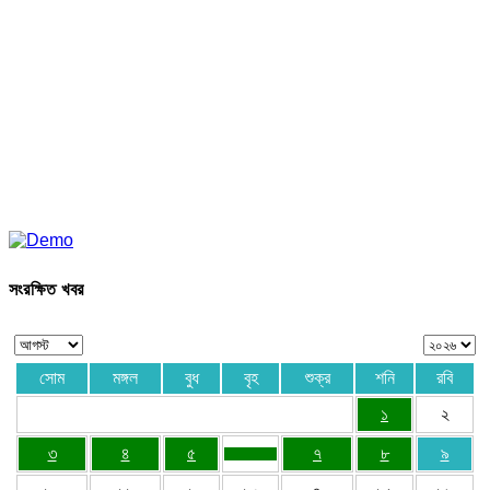
সংরক্ষিত খবর
সোম
মঙ্গল
বুধ
বৃহ
শুক্র
শনি
রবি
১
২
৩
৪
৫
৭
৮
৯