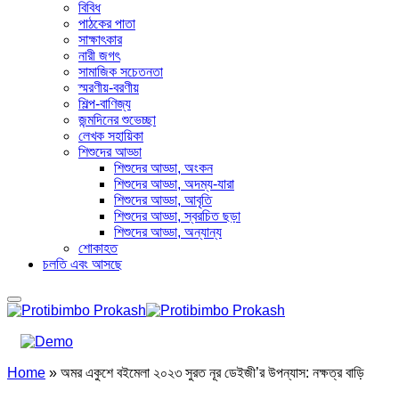
বিবিধ
পাঠকের পাতা
সাক্ষাৎকার
নারী জগৎ
সামাজিক সচেতনতা
স্মরণীয়-বরণীয়
শিল্প-বাণিজ্য
জন্মদিনের শুভেচ্ছা
লেখক সহায়িকা
শিশুদের আড্ডা
শিশুদের আড্ডা, অংকন
শিশুদের আড্ডা, অদম্য-যারা
শিশুদের আড্ডা, আবৃতি
শিশুদের আড্ডা, স্বরচিত ছড়া
শিশুদের আড্ডা, অন্যান্য
শোকাহত
চলতি এবং আসছে
Home
»
অমর একুশে বইমেলা ২০২৩ সুরত নূর ডেইজী’র উপন্যাস: নক্ষত্র বাড়ি