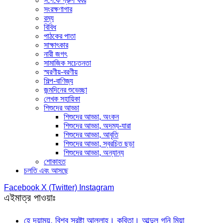
স.প.ক গ্রুপ খবর
সংরক্ষণাগার
রম্য
বিবিধ
পাঠকের পাতা
সাক্ষাৎকার
নারী জগৎ
সামাজিক সচেতনতা
স্মরণীয়-বরণীয়
শিল্প-বাণিজ্য
জন্মদিনের শুভেচ্ছা
লেখক সহায়িকা
শিশুদের আড্ডা
শিশুদের আড্ডা, অংকন
শিশুদের আড্ডা, অদম্য-যারা
শিশুদের আড্ডা, আবৃতি
শিশুদের আড্ডা, স্বরচিত ছড়া
শিশুদের আড্ডা, অন্যান্য
শোকাহত
চলতি এবং আসছে
Facebook
X (Twitter)
Instagram
এইমাত্র পাওয়াঃ
হে দয়াময়, বিশ্ব স্রষ্টা আল্লাহ। কবিতা। আব্দুল গনি মিয়া