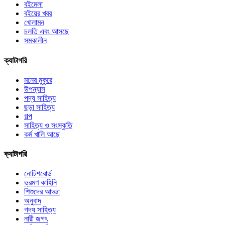
বইমেলা
বইয়ের খবর
খোলামন
চলতি এবং আসছে
সমকালীন
ক্যাটাগরি
মনের মুকুরে
উপন্যাস
পদ্য সাহিত্য
ছড়া সাহিত্য
গল্প
সাহিত্য ও সংস্কৃতি
কর্ম খালি আছে
ক্যাটাগরি
নোটিশবোর্ড
ভ্রমণ কাহিনি
শিশুদের আড্ডা
অনুবাদ
গদ্য সাহিত্য
নারী জগৎ