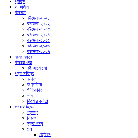
প্রচ্ছদ
সমকালীন
বইমেলা
বইমেলা-২০২১
বইমেলা-২০২২
বইমেলা-২০২৩
বইমেলা-২০২৪
বইমেলা-২০২৫
বইমেলা-২০২৬
বইমেলা-২০২৭
মনের মুকুরে
বইয়ের খবর
বই আলোচনা
পদ্য সাহিত্য
কবিতা
অণুকবিতা
গীতিকবিতা
গান
কিশোর কবিতা
গদ্য সাহিত্য
প্রবন্ধ
নিবন্ধ
মুক্ত গদ্য
গল্প
ছোটগল্প