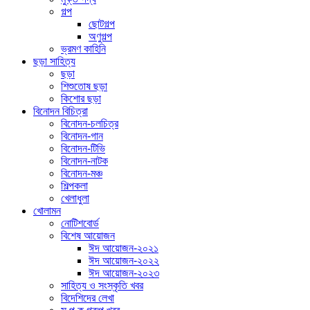
গল্প
ছোটগল্প
অণুগল্প
ভ্রমণ কাহিনি
ছড়া সাহিত্য
ছড়া
শিশুতোষ ছড়া
কিশোর ছড়া
বিনোদন বিচিত্রা
বিনোদন-চলচিত্র
বিনোদন-গান
বিনোদন-টিভি
বিনোদন-নাটক
বিনোদন-মঞ্চ
শিল্পকলা
খেলাধুলা
খোলামন
নোটিশবোর্ড
বিশেষ আয়োজন
ঈদ আয়োজন-২০২১
ঈদ আয়োজন-২০২২
ঈদ আয়োজন-২০২৩
সাহিত্য ও সংস্কৃতি খবর
বিদেশিদের লেখা