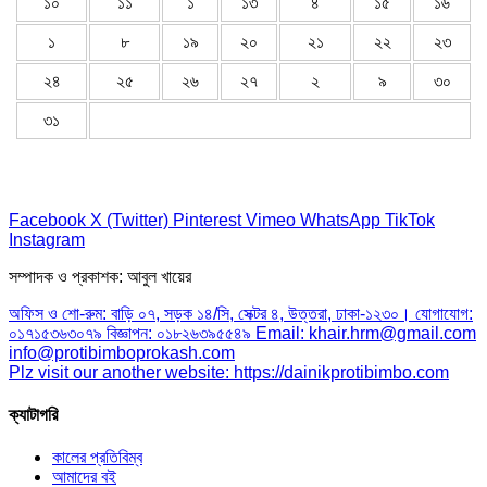
১০
১১
১
১৩
৪
১৫
১৬
১
৮
১৯
২০
২১
২২
২৩
২৪
২৫
২৬
২৭
২
৯
৩০
৩১
Facebook
X (Twitter)
Pinterest
Vimeo
WhatsApp
TikTok
Instagram
সম্পাদক ও প্রকাশক: আবুল খায়ের
অফিস ও শো-রুম: বাড়ি ০৭, সড়ক ১৪/সি, সেক্টর ৪, উত্তরা, ঢাকা-১২৩০। যোগাযোগ:
০১৭১৫৩৬৩০৭৯ বিজ্ঞাপন: ০১৮২৬৩৯৫৫৪৯ Email: khair.hrm@gmail.com
info@protibimboprokash.com
Plz visit our another website: https://dainikprotibimbo.com
ক্যাটাগরি
কালের প্রতিবিম্ব
আমাদের বই