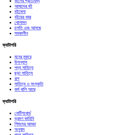
কালের প্রতিবিম্ব
আমাদের বই
বইমেলা
বইয়ের খবর
খোলামন
চলতি এবং আসছে
সমকালীন
ক্যাটাগরি
মনের মুকুরে
উপন্যাস
পদ্য সাহিত্য
ছড়া সাহিত্য
গল্প
সাহিত্য ও সংস্কৃতি
কর্ম খালি আছে
ক্যাটাগরি
নোটিশবোর্ড
ভ্রমণ কাহিনি
শিশুদের আড্ডা
অনুবাদ
গদ্য সাহিত্য