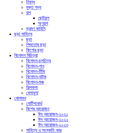
নিবন্ধ
মুক্ত গদ্য
গল্প
ছোটগল্প
অণুগল্প
ভ্রমণ কাহিনি
ছড়া সাহিত্য
ছড়া
শিশুতোষ ছড়া
কিশোর ছড়া
বিনোদন বিচিত্রা
বিনোদন-চলচিত্র
বিনোদন-গান
বিনোদন-টিভি
বিনোদন-নাটক
বিনোদন-মঞ্চ
শিল্পকলা
খেলাধুলা
খোলামন
নোটিশবোর্ড
বিশেষ আয়োজন
ঈদ আয়োজন-২০২১
ঈদ আয়োজন-২০২২
ঈদ আয়োজন-২০২৩
সাহিত্য ও সংস্কৃতি খবর