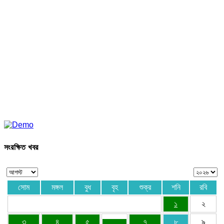
সংরক্ষিত খবর
সোম
মঙ্গল
বুধ
বৃহ
শুক্র
শনি
রবি
১
২
৩
৪
৫
৭
৮
৯