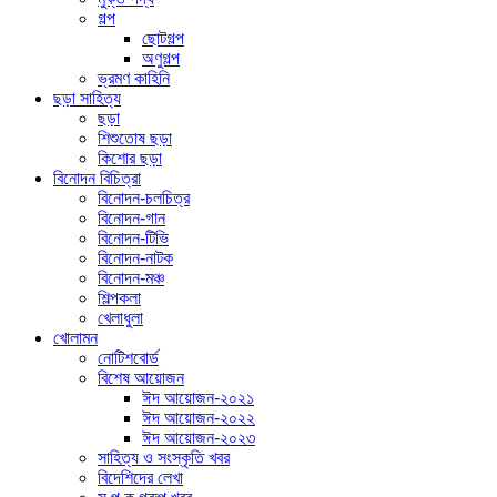
গল্প
ছোটগল্প
অণুগল্প
ভ্রমণ কাহিনি
ছড়া সাহিত্য
ছড়া
শিশুতোষ ছড়া
কিশোর ছড়া
বিনোদন বিচিত্রা
বিনোদন-চলচিত্র
বিনোদন-গান
বিনোদন-টিভি
বিনোদন-নাটক
বিনোদন-মঞ্চ
শিল্পকলা
খেলাধুলা
খোলামন
নোটিশবোর্ড
বিশেষ আয়োজন
ঈদ আয়োজন-২০২১
ঈদ আয়োজন-২০২২
ঈদ আয়োজন-২০২৩
সাহিত্য ও সংস্কৃতি খবর
বিদেশিদের লেখা