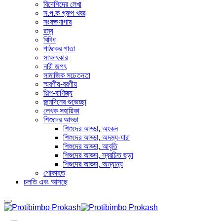
বিদেশিদের লেখা
স.প.ক গ্রুপ খবর
সংরক্ষণাগার
রম্য
বিবিধ
পাঠকের পাতা
সাক্ষাৎকার
নারী জগৎ
সামাজিক সচেতনতা
স্মরণীয়-বরণীয়
শিল্প-বাণিজ্য
জন্মদিনের শুভেচ্ছা
লেখক সহায়িকা
শিশুদের আড্ডা
শিশুদের আড্ডা, অংকন
শিশুদের আড্ডা, অদম্য-যারা
শিশুদের আড্ডা, আবৃতি
শিশুদের আড্ডা, স্বরচিত ছড়া
শিশুদের আড্ডা, অন্যান্য
শোকাহত
চলতি এবং আসছে