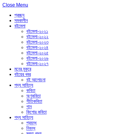
Close Menu
প্রচ্ছদ
সমকালীন
বইমেলা
বইমেলা-২০২১
বইমেলা-২০২২
বইমেলা-২০২৩
বইমেলা-২০২৪
বইমেলা-২০২৫
বইমেলা-২০২৬
বইমেলা-২০২৭
মনের মুকুরে
বইয়ের খবর
বই আলোচনা
পদ্য সাহিত্য
কবিতা
অণুকবিতা
গীতিকবিতা
গান
কিশোর কবিতা
গদ্য সাহিত্য
প্রবন্ধ
নিবন্ধ
মুক্ত গদ্য