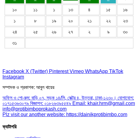
১০
১১
১
১৩
৪
১৫
১৬
১
৮
১৯
২০
২১
২২
২৩
২৪
২৫
২৬
২৭
২
৯
৩০
৩১
Facebook
X (Twitter)
Pinterest
Vimeo
WhatsApp
TikTok
Instagram
সম্পাদক ও প্রকাশক: আবুল খায়ের
অফিস ও শো-রুম: বাড়ি ০৭, সড়ক ১৪/সি, সেক্টর ৪, উত্তরা, ঢাকা-১২৩০। যোগাযোগ:
০১৭১৫৩৬৩০৭৯ বিজ্ঞাপন: ০১৮২৬৩৯৫৫৪৯ Email: khair.hrm@gmail.com
info@protibimboprokash.com
Plz visit our another website: https://dainikprotibimbo.com
ক্যাটাগরি