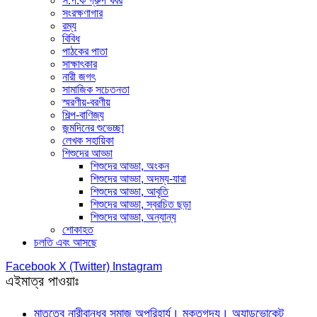
স.প.ক গ্রুপ খবর
সংরক্ষণাগার
রম্য
বিবিধ
পাঠকের পাতা
সাক্ষাৎকার
নারী জগৎ
সামাজিক সচেতনতা
স্মরণীয়-বরণীয়
শিল্প-বাণিজ্য
জন্মদিনের শুভেচ্ছা
লেখক সহায়িকা
শিশুদের আড্ডা
শিশুদের আড্ডা, অংকন
শিশুদের আড্ডা, অদম্য-যারা
শিশুদের আড্ডা, আবৃতি
শিশুদের আড্ডা, স্বরচিত ছড়া
শিশুদের আড্ডা, অন্যান্য
শোকাহত
চলতি এবং আসছে
Facebook
X (Twitter)
Instagram
এইমাত্র পাওয়াঃ
মাতৃত্বে নারীবান্ধব সমাজ অপরিহার্য। মুক্তগদ্য। অ্যাডভোকেট