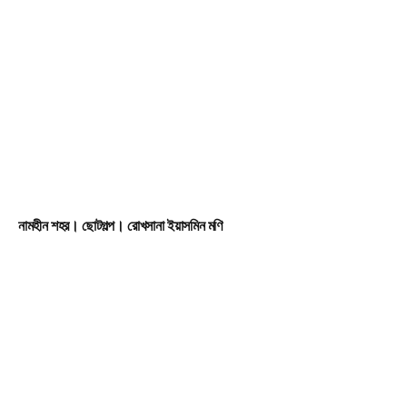
নামহীন শহর। ছোটগল্প। রোখসানা ইয়াসমিন মণি