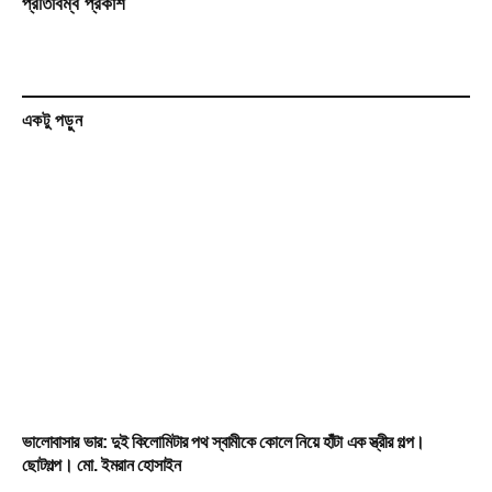
প্রতিবিম্ব প্রকাশ
একটু পড়ুন
ভালোবাসার ভার: দুই কিলোমিটার পথ স্বামীকে কোলে নিয়ে হাঁটা এক স্ত্রীর গল্প।
ছোটগল্প। ‎মো. ইমরান হোসাইন