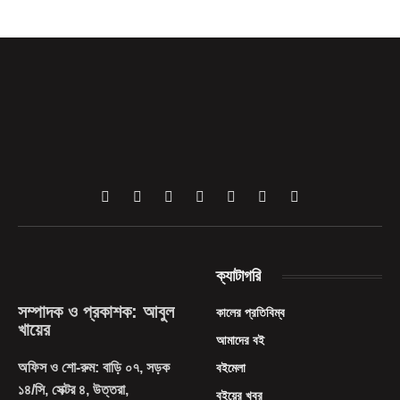
Facebook
X
Pinterest
Vimeo
WhatsApp
TikTok
Instagram
(Twitter)
ক্যাটাগরি
সম্পাদক ও প্রকাশক: আবুল
কালের প্রতিবিম্ব
খায়ের
আমাদের বই
অফিস ও শো-রুম: বাড়ি ০৭, সড়ক
বইমেলা
১৪/সি, সেক্টর ৪, উত্তরা,
বইয়ের খবর