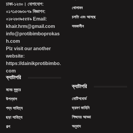
ঢাকা-১২৩০। যোগাযোগ:
খোলামন
০১৭১৫৩৬৩০৭৯ বিজ্ঞাপন:
চলতি এবং আসছে
০১৮২৬৩৯৫৫৪৯ Email:
khair.hrm@gmail.com
সমকালীন
info@protibimboprokas
h.com
Plz visit our another
website:
https://dainikprotibimbo.
com
ক্যাটাগরি
ক্যাটাগরি
মনের মুকুরে
নোটিশবোর্ড
উপন্যাস
ভ্রমণ কাহিনি
পদ্য সাহিত্য
শিশুদের আড্ডা
ছড়া সাহিত্য
অনুবাদ
গল্প