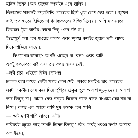
ইঙ্গিত দিলেন।আর তাতেই স্প্রাইট এসে হাজির।
তিনজনের সামনেই স্প্রাইটের বোতলের ছিপি খুলে রেখে দেয়া হলো। জুয়েল
ভাই তার হাতের ইঙ্গিতে তা গলাধঃকরণের ইঙ্গিত দিলেন। আমি সাধারনতঃ
ফ্রিজের ঠান্ডা জাতীয় কোনো কিছু খেতে চাই না।
ইতোপূর্বে গলা বসে যাওয়ার কারণে এবার শ্বশুর মশাইর জুয়েল ভাই আমার
দিকে তাকিয়ে বলছেন,
— কি ব্যাপার জামাই? আপনি খাচ্ছেন না কেন? এবার আমি
একটু হকচকিয়ে যাই এবং তার কথার জবাব দেই,
–জ্বী চাচা।এইতো নিচ্ছি।তারপর
ঢকঢক করে কয়েক ফোঁটা গলায় ঢেলে দেই।শ্বশুর মশাইও তার বোতলের
সবটা একটানে শেষ করে দিয়ে তৃপ্তির ঢেঁকুর তুলে আলাপ জুড়ে দেন। আলাপ
আর কিছুই না। আমার মেজ কন্যার বিয়েতে কাকে কাকে দাওয়াত দেয়া যায় তা
নিয়ে। কথার এক পর্যায়ে আমি মুখ ফসকে বলে ফেলি
— আট দশটা খাশি লাগবে।এটার
দায়িত্বটা জুয়েল ভাই আপনি নিবেন কিন্তু? হঠাৎ করেই শ্বশুর মশাই আমাকে
বলে উঠেন,