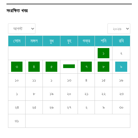
সংরক্ষিত খবর
সোম
মঙ্গল
বুধ
বৃহ
শুক্র
শনি
রবি
১
২
৩
৪
৫
৭
৮
৯
১০
১১
১
১৩
৪
১৫
১৬
১
৮
১৯
২০
২১
২২
২৩
২৪
২৫
২৬
২৭
২
৯
৩০
৩১