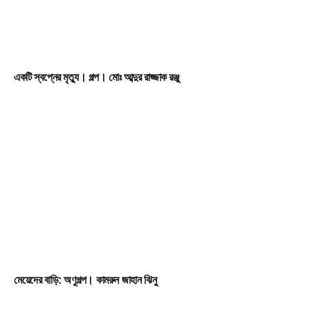
একটি স্বপ্নের মৃত্যু। গল্প। ​মোঃ আব্দুর রাজ্জাক রঞ্জু
মেয়েদের বাড়ি: অণুগল্প। কামরুন জাহান ঝিনু