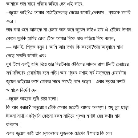
আমাকে তার সাথে পরিচয় করিয়ে দেন এই ভাবে,
–জুয়েল ভাই?এ আমার জেঠাইসেরবড় মেয়ের জামাই,দেবদাস। ব্যাংকে চাকরি
করে।
তার কথা শুনে আমাকে না চেনার ভান করে জুয়েল ভাইও তার ঐ ঠোঁটের ঈশান
কোনে মুচকি হাসির রেখা টেনে আমার দিকে হাত বাড়িয়ে দিয়ে বলেন,
— জামাই, প্লিজ বসুন। আমি আর তখন কি করবো?তার আহ্বানে মাথা
নেড়ে সম্মতি জানাই এবং
মুখ টিপে একটু হাসি দিয়ে তার বিরাটকায় টেবিলের সামনে রাখা টিনটি চেয়ারের
সর্ব দক্ষিণের চেয়ারটায় বসে পড়ি।আর শ্বশুর মশাই সর্ব উত্তরের চেয়ারটায়
জুয়েল ভাইয়ের রুমে ঢোকার সাথে সাথেই বসে পড়েন। এবার শ্বশুর মশাই
আমাকে নির্দেশ দেন
–জুয়েল ভাইকে তুমি চাচা বলো।
কি আর করার? অনুরোধে ঢেঁকি গেলার মতোই আমার অবস্থা। শুধু চুল ছাড়া
টাকনা মাথা একটুখানি কোনো রকম নাড়িয়ে শ্বশুর মশাই য়ের কথার মান
রাখলাম।
এবার জুয়েল ভাই তার ম্যানেজার সুজনকে চোখের ইশারায় কি যেন