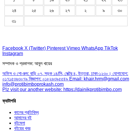
২৪
২৫
২৬
২৭
২
৯
৩০
৩১
Facebook
X (Twitter)
Pinterest
Vimeo
WhatsApp
TikTok
Instagram
সম্পাদক ও প্রকাশক: আবুল খায়ের
অফিস ও শো-রুম: বাড়ি ০৭, সড়ক ১৪/সি, সেক্টর ৪, উত্তরা, ঢাকা-১২৩০। যোগাযোগ:
০১৭১৫৩৬৩০৭৯ বিজ্ঞাপন: ০১৮২৬৩৯৫৫৪৯ Email: khair.hrm@gmail.com
info@protibimboprokash.com
Plz visit our another website: https://dainikprotibimbo.com
ক্যাটাগরি
কালের প্রতিবিম্ব
আমাদের বই
বইমেলা
বইয়ের খবর