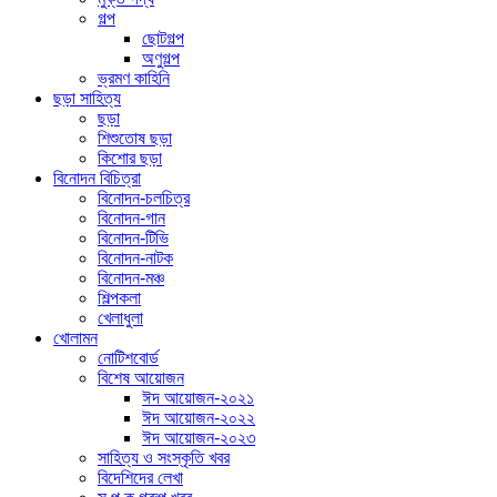
গল্প
ছোটগল্প
অণুগল্প
ভ্রমণ কাহিনি
ছড়া সাহিত্য
ছড়া
শিশুতোষ ছড়া
কিশোর ছড়া
বিনোদন বিচিত্রা
বিনোদন-চলচিত্র
বিনোদন-গান
বিনোদন-টিভি
বিনোদন-নাটক
বিনোদন-মঞ্চ
শিল্পকলা
খেলাধুলা
খোলামন
নোটিশবোর্ড
বিশেষ আয়োজন
ঈদ আয়োজন-২০২১
ঈদ আয়োজন-২০২২
ঈদ আয়োজন-২০২৩
সাহিত্য ও সংস্কৃতি খবর
বিদেশিদের লেখা