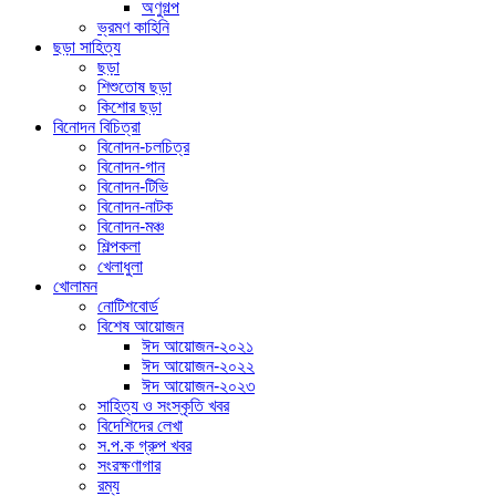
অণুগল্প
ভ্রমণ কাহিনি
ছড়া সাহিত্য
ছড়া
শিশুতোষ ছড়া
কিশোর ছড়া
বিনোদন বিচিত্রা
বিনোদন-চলচিত্র
বিনোদন-গান
বিনোদন-টিভি
বিনোদন-নাটক
বিনোদন-মঞ্চ
শিল্পকলা
খেলাধুলা
খোলামন
নোটিশবোর্ড
বিশেষ আয়োজন
ঈদ আয়োজন-২০২১
ঈদ আয়োজন-২০২২
ঈদ আয়োজন-২০২৩
সাহিত্য ও সংস্কৃতি খবর
বিদেশিদের লেখা
স.প.ক গ্রুপ খবর
সংরক্ষণাগার
রম্য