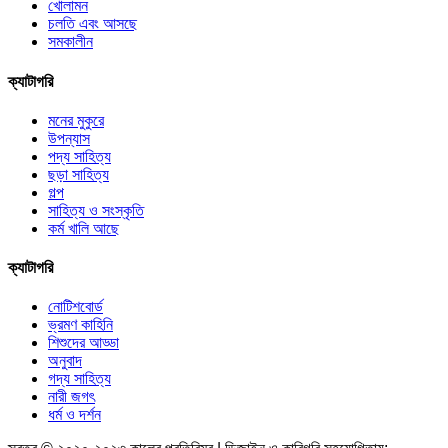
খোলামন
চলতি এবং আসছে
সমকালীন
ক্যাটাগরি
মনের মুকুরে
উপন্যাস
পদ্য সাহিত্য
ছড়া সাহিত্য
গল্প
সাহিত্য ও সংস্কৃতি
কর্ম খালি আছে
ক্যাটাগরি
নোটিশবোর্ড
ভ্রমণ কাহিনি
শিশুদের আড্ডা
অনুবাদ
গদ্য সাহিত্য
নারী জগৎ
ধর্ম ও দর্শন