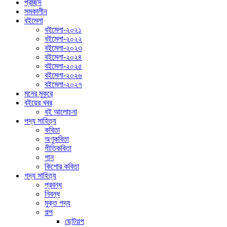
প্রচ্ছদ
সমকালীন
বইমেলা
বইমেলা-২০২১
বইমেলা-২০২২
বইমেলা-২০২৩
বইমেলা-২০২৪
বইমেলা-২০২৫
বইমেলা-২০২৬
বইমেলা-২০২৭
মনের মুকুরে
বইয়ের খবর
বই আলোচনা
পদ্য সাহিত্য
কবিতা
অণুকবিতা
গীতিকবিতা
গান
কিশোর কবিতা
গদ্য সাহিত্য
প্রবন্ধ
নিবন্ধ
মুক্ত গদ্য
গল্প
ছোটগল্প