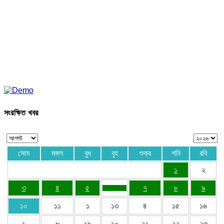
সংরক্ষিত খবর
সোম
মঙ্গল
বুধ
বৃহ
শুক্র
শনি
রবি
১
২
৩
৪
৫
৭
৮
৯
১০
১১
১
১৩
৪
১৫
১৬
১
৮
১৯
২০
২১
২২
২৩