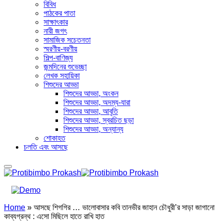
বিবিধ
পাঠকের পাতা
সাক্ষাৎকার
নারী জগৎ
সামাজিক সচেতনতা
স্মরণীয়-বরণীয়
শিল্প-বাণিজ্য
জন্মদিনের শুভেচ্ছা
লেখক সহায়িকা
শিশুদের আড্ডা
শিশুদের আড্ডা, অংকন
শিশুদের আড্ডা, অদম্য-যারা
শিশুদের আড্ডা, আবৃতি
শিশুদের আড্ডা, স্বরচিত ছড়া
শিশুদের আড্ডা, অন্যান্য
শোকাহত
চলতি এবং আসছে
Home
»
আসছে শিগগির … ভালোবাসার কবি তানভীর জাহান চৌধুরী’র সাড়া জাগানো
কাব্যগ্রন্থ : এসো মিছিলে হাতে রাখি হাত