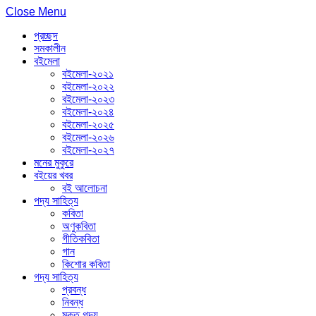
Close Menu
প্রচ্ছদ
সমকালীন
বইমেলা
বইমেলা-২০২১
বইমেলা-২০২২
বইমেলা-২০২৩
বইমেলা-২০২৪
বইমেলা-২০২৫
বইমেলা-২০২৬
বইমেলা-২০২৭
মনের মুকুরে
বইয়ের খবর
বই আলোচনা
পদ্য সাহিত্য
কবিতা
অণুকবিতা
গীতিকবিতা
গান
কিশোর কবিতা
গদ্য সাহিত্য
প্রবন্ধ
নিবন্ধ
মুক্ত গদ্য