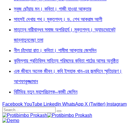
সবুজ ছোঁয়ায় মন। কবিতা। গাজী হাওয়া আক্তার
সাহসই দেখায় পথ। মুক্তগদ্য। ড. শেখ আকরাম আলী
মাতৃত্বে নারীবান্ধব সমাজ অপরিহার্য। মুক্তগদ্য। অ্যাডভোকেট
জান্নাতুননেছা তমা
নীল চাঁদোয়া রাত। কবিতা। শামীমা আক্তার জেসমিন
কুমিল্লায় প্রতিবিম্ব সাহিত্য পরিষদের কবিতা পাঠের আসর অনুষ্ঠিত
এক জীবনে অনেক জীবন। কবি ইসহাক খান-এর জন্মদিনে স্মৃতিচারণ।
আশফাকুজ্জামান
বিটিভির নতুন মহাপরিচালক–কাজী জেসিন
Facebook
YouTube
LinkedIn
WhatsApp
X (Twitter)
Instagram