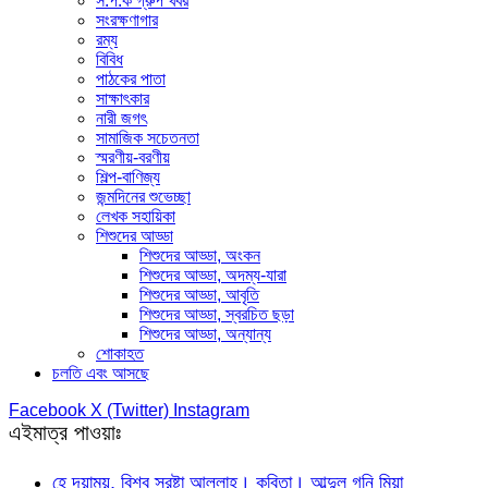
স.প.ক গ্রুপ খবর
সংরক্ষণাগার
রম্য
বিবিধ
পাঠকের পাতা
সাক্ষাৎকার
নারী জগৎ
সামাজিক সচেতনতা
স্মরণীয়-বরণীয়
শিল্প-বাণিজ্য
জন্মদিনের শুভেচ্ছা
লেখক সহায়িকা
শিশুদের আড্ডা
শিশুদের আড্ডা, অংকন
শিশুদের আড্ডা, অদম্য-যারা
শিশুদের আড্ডা, আবৃতি
শিশুদের আড্ডা, স্বরচিত ছড়া
শিশুদের আড্ডা, অন্যান্য
শোকাহত
চলতি এবং আসছে
Facebook
X (Twitter)
Instagram
এইমাত্র পাওয়াঃ
হে দয়াময়, বিশ্ব স্রষ্টা আল্লাহ। কবিতা। আব্দুল গনি মিয়া