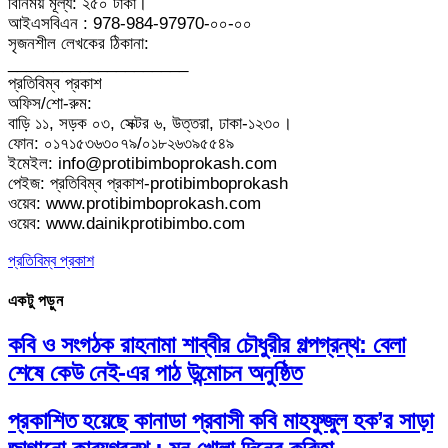
বিনিময় মূল্য: ২৫০ টাকা।
আইএসবিএন : 978-984-97970-০০-০০
সৃজনশীল লেখকের ঠিকানা:
____________________
প্রতিবিম্ব প্রকাশ
অফিস/শো-রুম:
বাড়ি ১১, সড়ক ০৩, সেক্টর ৬, উত্তরা, ঢাকা-১২৩০।
ফোন: ০১৭১৫৩৬৩০৭৯/০১৮২৬৩৯৫৫৪৯
ইমেইল: info@protibimboprokash.com
পেইজ: প্রতিবিম্ব প্রকাশ-protibimboprokash
ওয়েব: www.protibimboprokash.com
ওয়েব: www.dainikprotibimbo.com
প্রতিবিম্ব প্রকাশ
একটু পড়ুন
কবি ও সংগঠক রাহনামা শাব্বীর চৌধুরীর গল্পগ্রন্থ: বেলা
শেষে কেউ নেই-এর পাঠ উন্মোচন অনুষ্ঠিত
প্রকাশিত হয়েছে কানাডা প্রবাসী কবি মাহফুজুল হক’র সাড়া