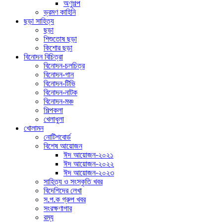
অণুগল্প
ভ্রমণ কাহিনি
ছড়া সাহিত্য
ছড়া
শিশুতোষ ছড়া
কিশোর ছড়া
বিনোদন বিচিত্রা
বিনোদন-চলচিত্র
বিনোদন-গান
বিনোদন-টিভি
বিনোদন-নাটক
বিনোদন-মঞ্চ
শিল্পকলা
খেলাধুলা
খোলামন
নোটিশবোর্ড
বিশেষ আয়োজন
ঈদ আয়োজন-২০২১
ঈদ আয়োজন-২০২২
ঈদ আয়োজন-২০২৩
সাহিত্য ও সংস্কৃতি খবর
বিদেশিদের লেখা
স.প.ক গ্রুপ খবর
সংরক্ষণাগার
রম্য