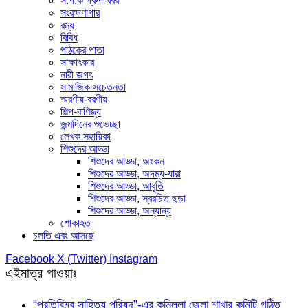
স.প.ক গ্রুপ খবর
সংরক্ষণাগার
রম্য
বিবিধ
পাঠকের পাতা
সাক্ষাৎকার
নারী জগৎ
সামাজিক সচেতনতা
স্মরণীয়-বরণীয়
শিল্প-বাণিজ্য
জন্মদিনের শুভেচ্ছা
লেখক সহায়িকা
শিশুদের আড্ডা
শিশুদের আড্ডা, অংকন
শিশুদের আড্ডা, অদম্য-যারা
শিশুদের আড্ডা, আবৃতি
শিশুদের আড্ডা, স্বরচিত ছড়া
শিশুদের আড্ডা, অন্যান্য
শোকাহত
চলতি এবং আসছে
Facebook
X (Twitter)
Instagram
এইমাত্র পাওয়াঃ
“প্রতিবিম্ব সাহিত্য পরিষদ”-এর কুমিল্লা জেলা শাখার কমিটি গঠিত