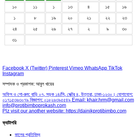
১০
১১
১
১৩
৪
১৫
১৬
১
৮
১৯
২০
২১
২২
২৩
২৪
২৫
২৬
২৭
২
৯
৩০
৩১
Facebook
X (Twitter)
Pinterest
Vimeo
WhatsApp
TikTok
Instagram
সম্পাদক ও প্রকাশক: আবুল খায়ের
অফিস ও শো-রুম: বাড়ি ০৭, সড়ক ১৪/সি, সেক্টর ৪, উত্তরা, ঢাকা-১২৩০। যোগাযোগ:
০১৭১৫৩৬৩০৭৯ বিজ্ঞাপন: ০১৮২৬৩৯৫৫৪৯ Email: khair.hrm@gmail.com
info@protibimboprokash.com
Plz visit our another website: https://dainikprotibimbo.com
ক্যাটাগরি
কালের প্রতিবিম্ব