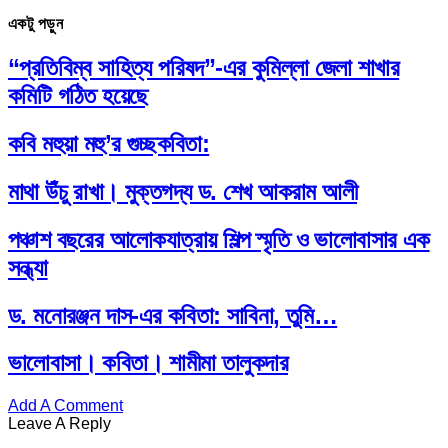
একটু পড়ুন
“প্রতিবিম্ব সাহিত্য পরিষদ”-এর কুমিল্লা জেলা শাখার
কমিটি গঠিত হয়েছে
কবি মহুয়া মহু’র গুচ্ছকবিতা:
মাথা উঁচু রাখা। মুক্তগদ্য ড. শেখ আকরাম আলী
পঞ্চাশ বছরের আলোকযাত্রায় শিল্প স্মৃতি ও ভালোবাসার এক
সন্ধ্যা
ড. মনোরঞ্জন দাস-এর কবিতা: সাবিনা, তুমি…
ভালোবাসা। কবিতা। শামীমা তালুকদার
Add A Comment
Leave A Reply