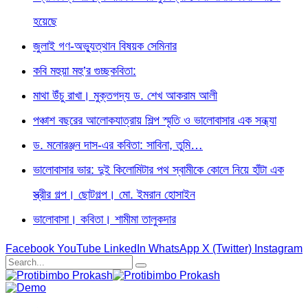
হয়েছে
জুলাই গণ-অভ্যুত্থান বিষয়ক সেমিনার
কবি মহুয়া মহু’র গুচ্ছকবিতা:
মাথা উঁচু রাখা। মুক্তগদ্য ড. শেখ আকরাম আলী
পঞ্চাশ বছরের আলোকযাত্রায় শিল্প স্মৃতি ও ভালোবাসার এক সন্ধ্যা
ড. মনোরঞ্জন দাস-এর কবিতা: সাবিনা, তুমি…
ভালোবাসার ভার: দুই কিলোমিটার পথ স্বামীকে কোলে নিয়ে হাঁটা এক
স্ত্রীর গল্প। ছোটগল্প। ‎মো. ইমরান হোসাইন
ভালোবাসা। কবিতা। শামীমা তালুকদার
Facebook
YouTube
LinkedIn
WhatsApp
X (Twitter)
Instagram