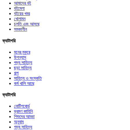
আমাদের বই
বইমেলা
বইয়ের খবর
খোলামন
চলতি এবং আসছে
সমকালীন
ক্যাটাগরি
মনের মুকুরে
উপন্যাস
পদ্য সাহিত্য
ছড়া সাহিত্য
গল্প
সাহিত্য ও সংস্কৃতি
কর্ম খালি আছে
ক্যাটাগরি
নোটিশবোর্ড
ভ্রমণ কাহিনি
শিশুদের আড্ডা
অনুবাদ
গদ্য সাহিত্য