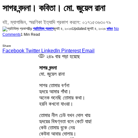
সাগর বন্দনা। কবিতা। মো. জুয়েল রানা
বই, ম্যাগাজিন, স্মরণিকা ইত্যাদি প্রকাশ করলে: ০১৭১৫৩৬৩০৭৯
By
প্রতিবিম্ব প্রকাশ
জুলাই ৪, ২০২৬
Updated:
জুলাই ৪, ২০২৬
No
কবিতা
Comments
1 Min Read
Share
Facebook
Twitter
LinkedIn
Pinterest
Email
২৪৯
বার পড়া হয়েছে
সাগর বন্দনা
মো. জুয়েল রানা
সাগর তোমার বর্ণনা
হৃদয়ে আমার গাঁথা।
অনেক শুনেছি তোমার কথা।
হয়নি কখনো যাওয়া।
তোমার নীল ঢেউ যখন দোল খায়
হৃদয়ের বিষণ্নতা বলে কেটে যায়!
কেউ তোমায় বুকে নেয়
কেউবা আবার দোলায়।