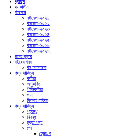
প্রচ্ছদ
সমকালীন
বইমেলা
বইমেলা-২০২১
বইমেলা-২০২২
বইমেলা-২০২৩
বইমেলা-২০২৪
বইমেলা-২০২৫
বইমেলা-২০২৬
বইমেলা-২০২৭
মনের মুকুরে
বইয়ের খবর
বই আলোচনা
পদ্য সাহিত্য
কবিতা
অণুকবিতা
গীতিকবিতা
গান
কিশোর কবিতা
গদ্য সাহিত্য
প্রবন্ধ
নিবন্ধ
মুক্ত গদ্য
গল্প
ছোটগল্প