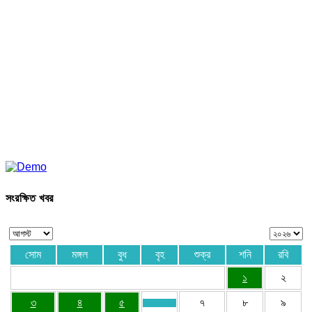
সংরক্ষিত খবর
সোম
মঙ্গল
বুধ
বৃহ
শুক্র
শনি
রবি
১
২
৩
৪
৫
৭
৮
৯