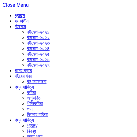
Close Menu
প্রচ্ছদ
সমকালীন
বইমেলা
বইমেলা-২০২১
বইমেলা-২০২২
বইমেলা-২০২৩
বইমেলা-২০২৪
বইমেলা-২০২৫
বইমেলা-২০২৬
বইমেলা-২০২৭
মনের মুকুরে
বইয়ের খবর
বই আলোচনা
পদ্য সাহিত্য
কবিতা
অণুকবিতা
গীতিকবিতা
গান
কিশোর কবিতা
গদ্য সাহিত্য
প্রবন্ধ
নিবন্ধ
মুক্ত গদ্য