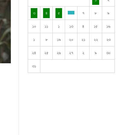
৩
৪
৫
৭
৮
৯
১০
১১
১
১৩
৪
১৫
১৬
১
৮
১৯
২০
২১
২২
২৩
২৪
২৫
২৬
২৭
২
৯
৩০
৩১