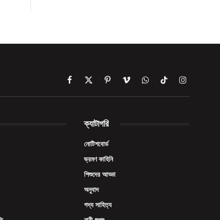
Facebook
X
Pinterest
Vimeo
WhatsApp
TikTok
Instagram
(Twitter)
ক্যাটাগরি
নোটিশবোর্ড
ভ্রমণ কাহিনি
শিশুদের আড্ডা
অনুবাদ
গদ্য সাহিত্য
তি
নারী জগৎ