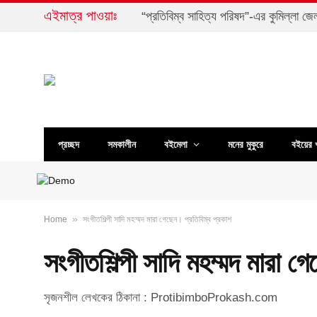
এইমাত্র পাওয়াঃ
“প্রতিবিম্ব সাহিত্য পরিষদ”-এর কুমিল্লা জ
প্রচ্ছদ
সমকালীন
বইমেলা
মনের মুকুরে
বইয়ের 
»
Home
সংগীতশিল্পী সাদি মহম্মদ মারা গেছেন। প্রতিবিম্ব প্রকাশ
সংগীতশিল্পী সাদি মহম্মদ মারা গ
সৃজনশীল লেখকের ঠিকানা : ProtibimboProkash.com