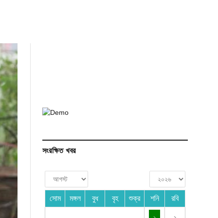
সংরক্ষিত খবর
সোম
মঙ্গল
বুধ
বৃহ
শুক্র
শনি
রবি
১
২