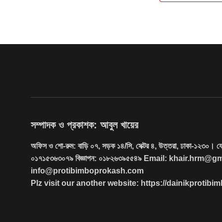
সম্পাদক ও প্রকাশক: আবুল খায়ের
অফিস ও শো-রুম: বাড়ি ০৭, সড়ক ১৪/সি, সেক্টর ৪, উত্তরা, ঢাকা-১২৩০। 
০১৭১৫৩৬৩০৭৯ বিজ্ঞাপন: ০১৮২৬৩৯৫৫৪৯ Email: khair.hrm@g
info@protibimboprokash.com
Plz visit our another website: https://dainikprotib