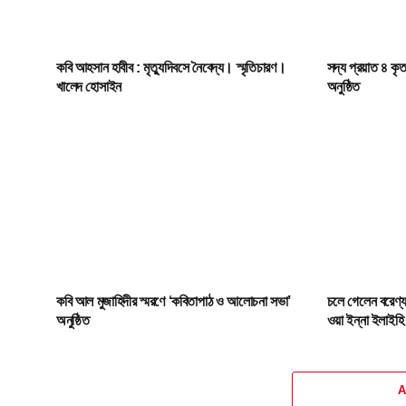
কবি আহসান হাবীব : মৃত্যুদিবসে নৈবেদ্য। স্মৃতিচারণ।
সদ্য প্রয়াত ৪ কৃত
খালেদ হোসাইন
অনুষ্ঠিত
কবি আল মুজাহিদীর স্মরণে ‘কবিতাপাঠ ও আলোচনা সভা’
চলে গেলেন বরেণ্য
অনুষ্ঠিত
ওয়া ইন্না ইলাইহ
A