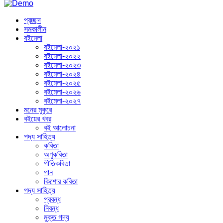
প্রচ্ছদ
সমকালীন
বইমেলা
বইমেলা-২০২১
বইমেলা-২০২২
বইমেলা-২০২৩
বইমেলা-২০২৪
বইমেলা-২০২৫
বইমেলা-২০২৬
বইমেলা-২০২৭
মনের মুকুরে
বইয়ের খবর
বই আলোচনা
পদ্য সাহিত্য
কবিতা
অণুকবিতা
গীতিকবিতা
গান
কিশোর কবিতা
গদ্য সাহিত্য
প্রবন্ধ
নিবন্ধ
মুক্ত গদ্য