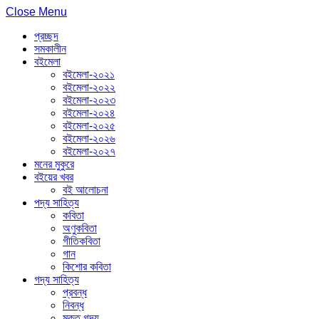
Close Menu
প্রচ্ছদ
সমকালীন
বইমেলা
বইমেলা-২০২১
বইমেলা-২০২২
বইমেলা-২০২৩
বইমেলা-২০২৪
বইমেলা-২০২৫
বইমেলা-২০২৬
বইমেলা-২০২৭
মনের মুকুরে
বইয়ের খবর
বই আলোচনা
পদ্য সাহিত্য
কবিতা
অণুকবিতা
গীতিকবিতা
গান
কিশোর কবিতা
গদ্য সাহিত্য
প্রবন্ধ
নিবন্ধ
মুক্ত গদ্য