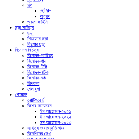
গল্প
ছোটগল্প
অণুগল্প
ভ্রমণ কাহিনি
ছড়া সাহিত্য
ছড়া
শিশুতোষ ছড়া
কিশোর ছড়া
বিনোদন বিচিত্রা
বিনোদন-চলচিত্র
বিনোদন-গান
বিনোদন-টিভি
বিনোদন-নাটক
বিনোদন-মঞ্চ
শিল্পকলা
খেলাধুলা
খোলামন
নোটিশবোর্ড
বিশেষ আয়োজন
ঈদ আয়োজন-২০২১
ঈদ আয়োজন-২০২২
ঈদ আয়োজন-২০২৩
সাহিত্য ও সংস্কৃতি খবর
বিদেশিদের লেখা