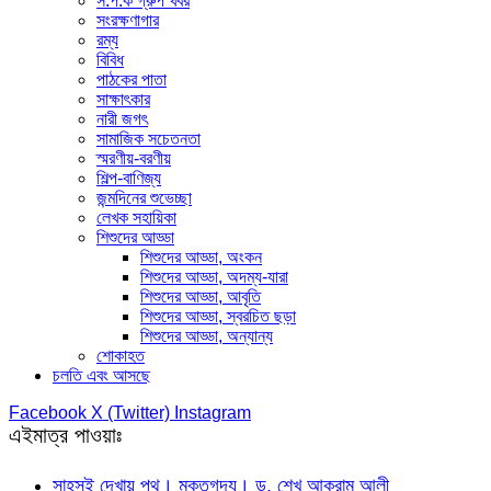
স.প.ক গ্রুপ খবর
সংরক্ষণাগার
রম্য
বিবিধ
পাঠকের পাতা
সাক্ষাৎকার
নারী জগৎ
সামাজিক সচেতনতা
স্মরণীয়-বরণীয়
শিল্প-বাণিজ্য
জন্মদিনের শুভেচ্ছা
লেখক সহায়িকা
শিশুদের আড্ডা
শিশুদের আড্ডা, অংকন
শিশুদের আড্ডা, অদম্য-যারা
শিশুদের আড্ডা, আবৃতি
শিশুদের আড্ডা, স্বরচিত ছড়া
শিশুদের আড্ডা, অন্যান্য
শোকাহত
চলতি এবং আসছে
Facebook
X (Twitter)
Instagram
এইমাত্র পাওয়াঃ
সাহসই দেখায় পথ। মুক্তগদ্য। ড. শেখ আকরাম আলী