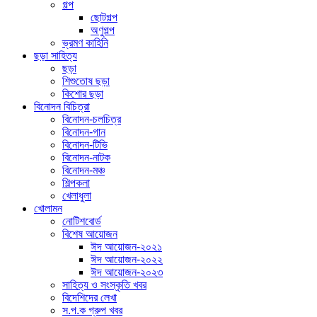
গল্প
ছোটগল্প
অণুগল্প
ভ্রমণ কাহিনি
ছড়া সাহিত্য
ছড়া
শিশুতোষ ছড়া
কিশোর ছড়া
বিনোদন বিচিত্রা
বিনোদন-চলচিত্র
বিনোদন-গান
বিনোদন-টিভি
বিনোদন-নাটক
বিনোদন-মঞ্চ
শিল্পকলা
খেলাধুলা
খোলামন
নোটিশবোর্ড
বিশেষ আয়োজন
ঈদ আয়োজন-২০২১
ঈদ আয়োজন-২০২২
ঈদ আয়োজন-২০২৩
সাহিত্য ও সংস্কৃতি খবর
বিদেশিদের লেখা
স.প.ক গ্রুপ খবর