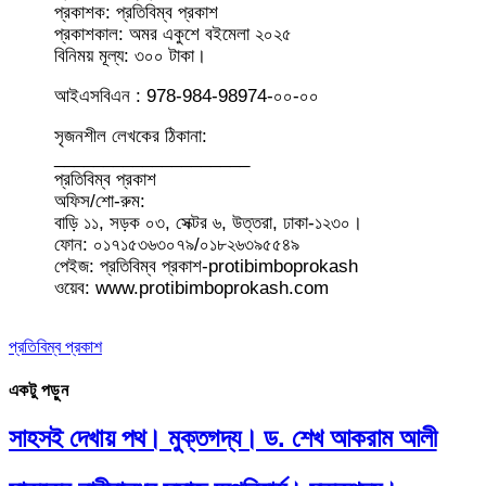
প্রকাশক: প্রতিবিম্ব প্রকাশ
প্রকাশকাল: অমর একুশে বইমেলা ২০২৫
বিনিময় মূল্য: ৩০০ টাকা।
আইএসবিএন : 978-984-98974-০০-০০
সৃজনশীল লেখকের ঠিকানা:
____________________
প্রতিবিম্ব প্রকাশ
অফিস/শো-রুম:
বাড়ি ১১, সড়ক ০৩, সেক্টর ৬, উত্তরা, ঢাকা-১২৩০।
ফোন: ০১৭১৫৩৬৩০৭৯/০১৮২৬৩৯৫৫৪৯
পেইজ: প্রতিবিম্ব প্রকাশ-protibimboprokash
ওয়েব: www.protibimboprokash.com
প্রতিবিম্ব প্রকাশ
একটু পড়ুন
সাহসই দেখায় পথ। মুক্তগদ্য। ড. শেখ আকরাম আলী