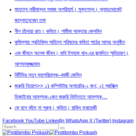
মাতৃত্বে নারীবান্ধব সমাজ অপরিহার্য। মুক্তগদ্য। অ্যাডভোকেট
জান্নাতুননেছা তমা
নীল চাঁদোয়া রাত। কবিতা। শামীমা আক্তার জেসমিন
কুমিল্লায় প্রতিবিম্ব সাহিত্য পরিষদের কবিতা পাঠের আসর অনুষ্ঠিত
এক জীবনে অনেক জীবন। কবি ইসহাক খান-এর জন্মদিনে স্মৃতিচারণ।
আশফাকুজ্জামান
বিটিভির নতুন মহাপরিচালক–কাজী জেসিন
জরুরি নিয়োগ>> ১) কম্পিউটার অপারেটর-২ জন; ২) গ্রাফিক্স
ডিজাইনার আবশ্যক-১জন জরুরি ভিত্তিতে আবশ্যক…
কে বলে কাঁদে না পুরুষ। কবিতা। রাকিব ফরায়েজী
Facebook
YouTube
LinkedIn
WhatsApp
X (Twitter)
Instagram