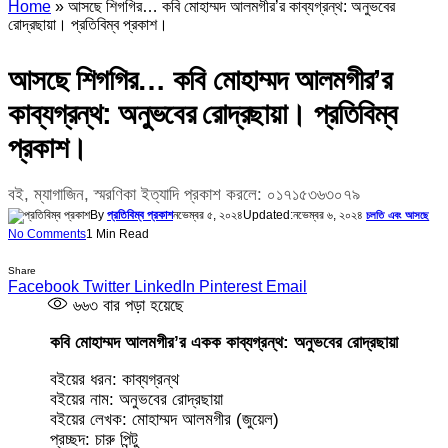
Home
»
আসছে শিগগির… কবি মোহাম্মদ আলমগীর’র কাব্যগ্রন্থ: অনুভবের
রোদ্রছায়া। প্রতিবিম্ব প্রকাশ।
আসছে শিগগির… কবি মোহাম্মদ আলমগীর’র
কাব্যগ্রন্থ: অনুভবের রোদ্রছায়া। প্রতিবিম্ব
প্রকাশ।
বই, ম্যাগাজিন, স্মরণিকা ইত্যাদি প্রকাশ করলে: ০১৭১৫৩৬৩০৭৯
By
প্রতিবিম্ব প্রকাশ
নভেম্বর ৫, ২০২৪
Updated:
নভেম্বর ৬, ২০২৪
চলতি এবং আসছে
No Comments
1 Min Read
Share
Facebook
Twitter
LinkedIn
Pinterest
Email
৬৬৩
বার পড়া হয়েছে
কবি মোহাম্মদ আলমগীর’র একক কাব্যগ্রন্থ: অনুভবের রোদ্রছায়া
বইয়ের ধরন: কাব্যগ্রন্থ
বইয়ের নাম: অনুভবের রোদ্রছায়া
বইয়ের লেখক: মোহাম্মদ আলমগীর (জুয়েল)
প্রচ্ছদ: চারু পিন্টু