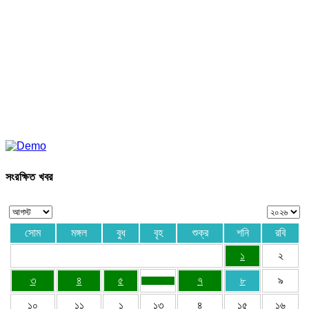
সংরক্ষিত খবর
সোম
মঙ্গল
বুধ
বৃহ
শুক্র
শনি
রবি
১
২
৩
৪
৫
৭
৮
৯
১০
১১
১
১৩
৪
১৫
১৬