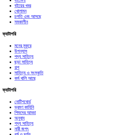
বইমেলা
বইয়ের খবর
খোলামন
চলতি এবং আসছে
সমকালীন
ক্যাটাগরি
মনের মুকুরে
উপন্যাস
পদ্য সাহিত্য
ছড়া সাহিত্য
গল্প
সাহিত্য ও সংস্কৃতি
কর্ম খালি আছে
ক্যাটাগরি
নোটিশবোর্ড
ভ্রমণ কাহিনি
শিশুদের আড্ডা
অনুবাদ
গদ্য সাহিত্য
নারী জগৎ
ধর্ম ও দর্শন