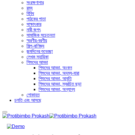
সংরক্ষণাগার
রম্য
বিবিধ
পাঠকের পাতা
সাক্ষাৎকার
নারী জগৎ
সামাজিক সচেতনতা
স্মরণীয়-বরণীয়
শিল্প-বাণিজ্য
জন্মদিনের শুভেচ্ছা
লেখক সহায়িকা
শিশুদের আড্ডা
শিশুদের আড্ডা, অংকন
শিশুদের আড্ডা, অদম্য-যারা
শিশুদের আড্ডা, আবৃতি
শিশুদের আড্ডা, স্বরচিত ছড়া
শিশুদের আড্ডা, অন্যান্য
শোকাহত
চলতি এবং আসছে