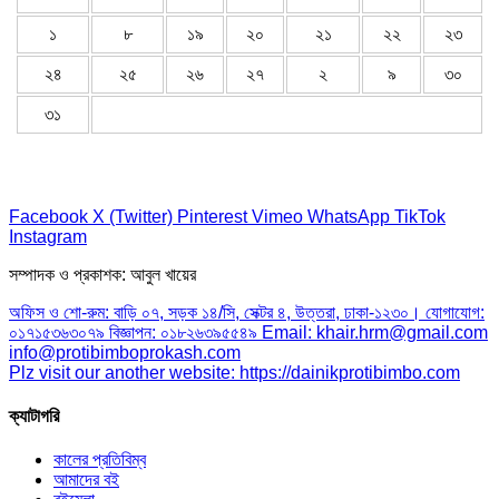
১
৮
১৯
২০
২১
২২
২৩
২৪
২৫
২৬
২৭
২
৯
৩০
৩১
Facebook
X (Twitter)
Pinterest
Vimeo
WhatsApp
TikTok
Instagram
সম্পাদক ও প্রকাশক: আবুল খায়ের
অফিস ও শো-রুম: বাড়ি ০৭, সড়ক ১৪/সি, সেক্টর ৪, উত্তরা, ঢাকা-১২৩০। যোগাযোগ:
০১৭১৫৩৬৩০৭৯ বিজ্ঞাপন: ০১৮২৬৩৯৫৫৪৯ Email: khair.hrm@gmail.com
info@protibimboprokash.com
Plz visit our another website: https://dainikprotibimbo.com
ক্যাটাগরি
কালের প্রতিবিম্ব
আমাদের বই