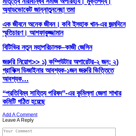
মাতৃত্বে নারীবান্ধব সমাজ অপরিহার্য। মুক্তগদ্য।
অ্যাডভোকেট জান্নাতুননেছা তমা
এক জীবনে অনেক জীবন। কবি ইসহাক খান-এর জন্মদিনে
স্মৃতিচারণ। আশফাকুজ্জামান
বিটিভির নতুন মহাপরিচালক–কাজী জেসিন
জরুরি নিয়োগ>> ১) কম্পিউটার অপারেটর-২ জন; ২)
গ্রাফিক্স ডিজাইনার আবশ্যক-১জন জরুরি ভিত্তিতে
আবশ্যক…
“প্রতিবিম্ব সাহিত্য পরিষদ”-এর কুমিল্লা জেলা শাখার
কমিটি গঠিত হয়েছে
Add A Comment
Leave A Reply