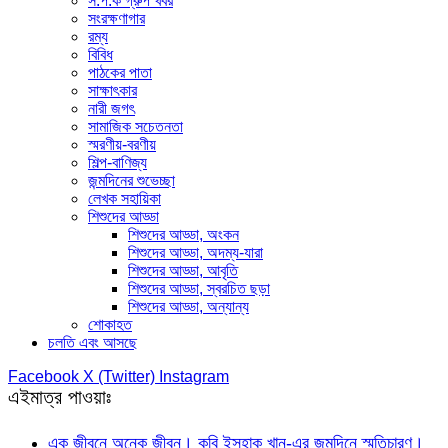
স.প.ক গ্রুপ খবর
সংরক্ষণাগার
রম্য
বিবিধ
পাঠকের পাতা
সাক্ষাৎকার
নারী জগৎ
সামাজিক সচেতনতা
স্মরণীয়-বরণীয়
শিল্প-বাণিজ্য
জন্মদিনের শুভেচ্ছা
লেখক সহায়িকা
শিশুদের আড্ডা
শিশুদের আড্ডা, অংকন
শিশুদের আড্ডা, অদম্য-যারা
শিশুদের আড্ডা, আবৃতি
শিশুদের আড্ডা, স্বরচিত ছড়া
শিশুদের আড্ডা, অন্যান্য
শোকাহত
চলতি এবং আসছে
Facebook
X (Twitter)
Instagram
এইমাত্র পাওয়াঃ
এক জীবনে অনেক জীবন। কবি ইসহাক খান-এর জন্মদিনে স্মৃতিচারণ।