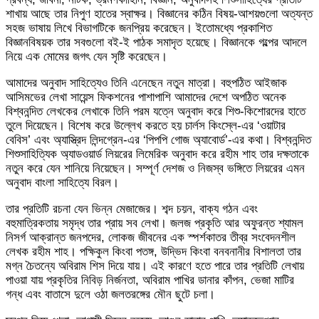
শাখায় আছে তার নিপুণ হাতের স্বাক্ষর। বিজ্ঞানের কঠিন বিষয়-আশয়গুলো অত্যন্ত
সহজ ভাষায় লিখে বিভাগটিকে জনপ্রিয় করেছেন। ইতোমধ্যে প্রকাশিত
বিজ্ঞানবিষয়ক তার সবগুলো বই-ই পাঠক সমাদৃত হয়েছে। বিজ্ঞানকে গল্পের আদলে
নিয়ে এক মোমের জগৎ যেন সৃষ্টি করেছেন।
আমাদের অনুবাদ সাহিত্যেও তিনি এনেছেন নতুন মাত্রা। বহুপঠিত আইজাক
আসিমভের লেখা সায়েন্স ফিকশনের পাশাপাশি আমাদের দেশে অপঠিত অনেক
বিশ্বনন্দিত লেখকের লেখাকে তিনি পরম যত্নে অনুবাদ করে শিশু-কিশোরদের হাতে
তুলে দিয়েছেন। বিশেষ করে উল্লেখ করতে হয় চার্লস কিংস্লে-এর ‘ওয়াটার
বেবিস’ এবং অ্যাস্ত্রিদ লিন্দগ্রেন-এর ‘পিপপি গোজ অ্যাবোর্ড’-এর কথা। বিশ্বনন্দিত
শিশুসাহিত্যিক অ্যাডওয়ার্ড লিয়রের লিমেরিক অনুবাদ করে রহীম শাহ তার দক্ষতাকে
নতুন করে যেন শানিয়ে নিয়েছেন। সম্পূর্ণ দেশজ ও নিজস্ব ভঙ্গিতে লিয়রের এমন
অনুবাদ বাংলা সাহিত্যে বিরল।
তার প্রতিটি রচনা যেন ভিন্ন মেজাজের। শব্দ চয়ন, বাক্য গঠন এবং
বহুমাত্রিকতায় সমৃদ্ধ তার প্রায় সব লেখা। জলজ প্রকৃতি আর অফুরন্ত শ্যামল
নিসর্গ আক্রান্ত জনপদের, লোকজ জীবনের এক স্পর্শকাতর তীব্র সংবেদনশীল
লেখক রহীম শাহ। পক্ষিকুল কিংবা পতঙ্গ, উদ্ভিদ কিংবা বনবনানীর বিশালতা তার
মগ্ন চৈতন্যে অবিরাম শিস দিয়ে যায়। এই কারণে হতে পারে তার প্রতিটি লেখায়
পাওয়া যায় প্রকৃতির নিবিড় নির্জনতা, অবিরাম পাখির ডানার কাঁপন, ভেজা মাটির
গন্ধ এবং বাতাসে দুলে ওঠা জলতরঙ্গের মৌন ছুটে চলা।