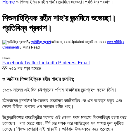
Home
»
শিশুসাহিত্যিক রহীম শাহ’র জন্মদিনে শুভেচ্ছা।প্রতিবিম্ব প্রকাশ।
শিশুসাহিত্যিক রহীম শাহ’র জন্মদিনে শুভেচ্ছা।
প্রতিবিম্ব প্রকাশ।
By
প্রতিবিম্ব প্রকাশ
অক্টোবর ৩, ২০২১
Updated:
জানুয়ারি ২১, ২০২২
২
লেখক পরিচিতি
Comments
3 Mins Read
Share
Facebook
Twitter
LinkedIn
Pinterest
Email
৬৫১
বার পড়া হয়েছে
৩ অক্টোবর শিশুসাহিত্যিক রহীম শাহ’র জন্মদিন;
১৯৫৯ সালের এই দিন চট্টগ্রামের পশ্চিম বাকলিয়ায় জন্মগ্রহণ করেন তিনি।
চট্টগ্রামের চন্দনাইশ উপজেলার সম্ভ্রান্ত কাজীবাড়ির কে এম আবদুস শুকুর এবং
সৈয়দা রিজিয়া বেগমের ৫ম সন্তান রহীম শাহ।
উপেন্দ্রকিশোর রায়চৌধুরীর ঘরানার এই লেখক পরম মমতায় শিশুসাহিত্য রচনা করে
চলেছেন। বলা যেতে পারে, দীর্ঘ চার দশক ধরে সাহিত্যের সব শাখায় ফুল ফুটিয়ে
চলেছেন শিশুঅন্তপ্রাণ এই মানুষটি। অবিরাম উজ্জ্বলতর করে তুলেছেন