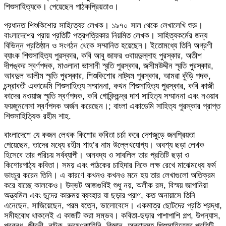
শিশুসাহিত্যকে। পেয়েছেন পাঠকপ্রিয়তাও।
প্রধানত শিশুকিশোর সাহিত্যের লেখক। ১৯৭০ সাল থেকে লেখালেখি শুরু।
বাংলাদেশের প্রায় প্রতিটি পত্রপত্রিকার নিয়মিত লেখক। সাহিত্যকর্মের জন্য
বিভিন্ন প্রতিষ্ঠান ও সংগঠন থেকে সম্মানিত হয়েছেন। ইতোমধ্যে তিনি অগ্রণী
ব্যাংক শিশুসাহিত্য পুরস্কার, কবি আবু জাফর ওবায়দুল্লাহ পুরস্কার, অতীশ
দীপঙ্কর স্বর্ণপদক, মাওলানা ভাসানী স্মৃতি পুরস্কার, জসীমউদ্দীন স্মৃতি পুরস্কার,
আবদুল আলীম স্মৃতি পুরস্কার, শিশুকিশোর নাট্যম পুরস্কার, আমরা কুঁড়ি পদক,
চন্দ্রাবতী একাডেমি শিশুসাহিত্য সম্মাননা, কথন শিশুসাহিত্য পুরস্কার, কবি কাজী
কাদের নওয়াজ স্মৃতি স্বর্ণপদক, কবি গোবিন্দচন্দ্র দাশ সাহিত্য সম্মাননা এবং নওয়াব
ফয়জুননেসা স্বর্ণপদক অর্জন করেছেন।; বাংলা একাডেমি সাহিত্য পুরস্কার প্রাপ্ত
শিশুসাহিত্যিক রহীম শাহ.
বাংলাদেশে যে কজন লেখক কিশোর কবিতা চর্চা করে দেশজুড়ে জনপ্রিয়তা
পেয়েছেন, তাদের মধ্যে রহীম শাহ’র নাম উল্লেখযোগ্য। অবশ্য ছড়া লেখক
হিসেবে তার পরিচয় সর্বব্যাপী। অনবদ্য ও সাবলিল তার প্রতিটি ছড়া ও
কিশোরপাঠ্য কবিতা। সময় এবং পাঠকের চাহিদার দিকে লক্ষ রেখে মাঝেমধ্যে ফর্ম
ভাংচুর করেন তিনি। এ কারণে কখনও কখনও মনে হয় তার লেখাগুলো অতিক্রম
করে যাচ্ছে কালকেও। উদ্ভট আজগুবিই শুধু নয়, অলীক রস, বিস্ময় জাগানিয়া
অন্ত্যমিল এবং ছন্দের কারুময় ব্যবহার যা ছড়ার প্রাণ, কত অনায়াসে তিনি
এনেছেন, সাজিয়েছেন, পরম যত্নে, ভালোবেসে। একমাত্র ছোটদের প্রতি শ্রদ্ধা,
সমীহবোধ থাকলেই এ কাজটি করা সম্ভব। কবিতা-ছড়ার পাশাপাশি গল্প, উপন্যাস,
প্রবন্ধ, জীবনী, নাটক, ভ্রমণকাহিনি, বিজ্ঞান, অনুবাদসহ শিশুসাহিত্যের প্রতিটি