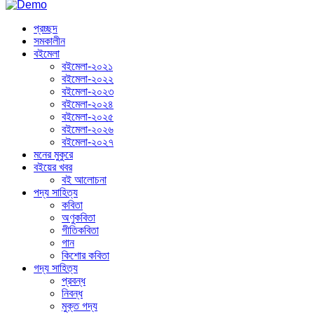
প্রচ্ছদ
সমকালীন
বইমেলা
বইমেলা-২০২১
বইমেলা-২০২২
বইমেলা-২০২৩
বইমেলা-২০২৪
বইমেলা-২০২৫
বইমেলা-২০২৬
বইমেলা-২০২৭
মনের মুকুরে
বইয়ের খবর
বই আলোচনা
পদ্য সাহিত্য
কবিতা
অণুকবিতা
গীতিকবিতা
গান
কিশোর কবিতা
গদ্য সাহিত্য
প্রবন্ধ
নিবন্ধ
মুক্ত গদ্য