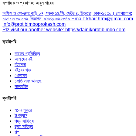
সম্পাদক ও প্রকাশক: আবুল খায়ের
অফিস ও শো-রুম: বাড়ি ০৭, সড়ক ১৪/সি, সেক্টর ৪, উত্তরা, ঢাকা-১২৩০। যোগাযোগ:
০১৭১৫৩৬৩০৭৯ বিজ্ঞাপন: ০১৮২৬৩৯৫৫৪৯ Email: khair.hrm@gmail.com
info@protibimboprokash.com
Plz visit our another website: https://dainikprotibimbo.com
ক্যাটাগরি
কালের প্রতিবিম্ব
আমাদের বই
বইমেলা
বইয়ের খবর
খোলামন
চলতি এবং আসছে
সমকালীন
ক্যাটাগরি
মনের মুকুরে
উপন্যাস
পদ্য সাহিত্য
ছড়া সাহিত্য
গল্প