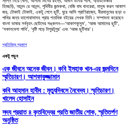
স্বপ্ন নিয়ে খেলা, আগামী দিনের রহস্য, আগুন ডানার পাখি, অ্যাডভেঞ্চার
হিমছড়ি, আনন্দ রে আনন্দ, পৃথিবীর জন্মকথা, বেজি বাঘ বানরেরা, মানুষ করল আকাশ
জয়, টোকাই টোকাই, একটু পেলে ছুটি, ঘুরে আসি প্রাণিরাজ্যে, বীরমানুষের ছড়া ও
পাখির জন্য ভালোবাসাসহ প্রায় শতাধিক বইয়ের লেখক তিনি। সম্পাদনা করেছেন
বাংলা ভাষার সর্ববৃহৎ ছোটদের সঙ্কলন—‘আকাশকুসুম’, ‘আজ আমাদের ছুটি’,
‘সকালবেলা পাখি’, ‘বৃষ্টি পড়ে টাপুরটুপুর’ এবং ‘আজ ছুটিবার’।
প্রতিবিম্ব প্রকাশ
একটু পড়ুন
এক জীবনে অনেক জীবন। কবি ইসহাক খান-এর জন্মদিনে
স্মৃতিচারণ। আশফাকুজ্জামান
কবি আহসান হাবীব : মৃত্যুদিবসে নৈবেদ্য। স্মৃতিচারণ।
খালেদ হোসাইন
সদ্য প্রয়াত ৪ কৃতবিদ্যের প্রতি জাতীয় শোক, স্মৃতিতর্পণ
অনুষ্ঠিত