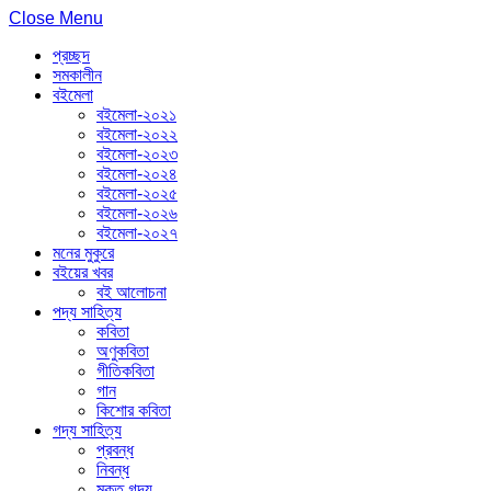
Close Menu
প্রচ্ছদ
সমকালীন
বইমেলা
বইমেলা-২০২১
বইমেলা-২০২২
বইমেলা-২০২৩
বইমেলা-২০২৪
বইমেলা-২০২৫
বইমেলা-২০২৬
বইমেলা-২০২৭
মনের মুকুরে
বইয়ের খবর
বই আলোচনা
পদ্য সাহিত্য
কবিতা
অণুকবিতা
গীতিকবিতা
গান
কিশোর কবিতা
গদ্য সাহিত্য
প্রবন্ধ
নিবন্ধ
মুক্ত গদ্য