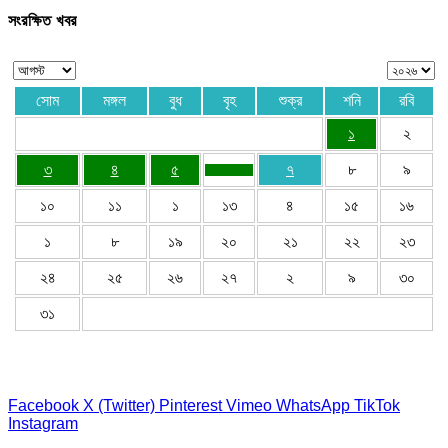
সংরক্ষিত খবর
সোম
মঙ্গল
বুধ
বৃহ
শুক্র
শনি
রবি
১
২
৩
৪
৫
৭
৮
৯
১০
১১
১
১৩
৪
১৫
১৬
১
৮
১৯
২০
২১
২২
২৩
২৪
২৫
২৬
২৭
২
৯
৩০
৩১
Facebook
X (Twitter)
Pinterest
Vimeo
WhatsApp
TikTok
Instagram