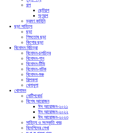
গল্প
ছোটগল্প
অণুগল্প
ভ্রমণ কাহিনি
ছড়া সাহিত্য
ছড়া
শিশুতোষ ছড়া
কিশোর ছড়া
বিনোদন বিচিত্রা
বিনোদন-চলচিত্র
বিনোদন-গান
বিনোদন-টিভি
বিনোদন-নাটক
বিনোদন-মঞ্চ
শিল্পকলা
খেলাধুলা
খোলামন
নোটিশবোর্ড
বিশেষ আয়োজন
ঈদ আয়োজন-২০২১
ঈদ আয়োজন-২০২২
ঈদ আয়োজন-২০২৩
সাহিত্য ও সংস্কৃতি খবর
বিদেশিদের লেখা