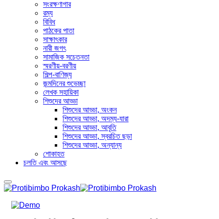
সংরক্ষণাগার
রম্য
বিবিধ
পাঠকের পাতা
সাক্ষাৎকার
নারী জগৎ
সামাজিক সচেতনতা
স্মরণীয়-বরণীয়
শিল্প-বাণিজ্য
জন্মদিনের শুভেচ্ছা
লেখক সহায়িকা
শিশুদের আড্ডা
শিশুদের আড্ডা, অংকন
শিশুদের আড্ডা, অদম্য-যারা
শিশুদের আড্ডা, আবৃতি
শিশুদের আড্ডা, স্বরচিত ছড়া
শিশুদের আড্ডা, অন্যান্য
শোকাহত
চলতি এবং আসছে