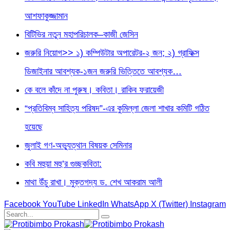
আশফাকুজ্জামান
বিটিভির নতুন মহাপরিচালক–কাজী জেসিন
জরুরি নিয়োগ>> ১) কম্পিউটার অপারেটর-২ জন; ২) গ্রাফিক্স
ডিজাইনার আবশ্যক-১জন জরুরি ভিত্তিতে আবশ্যক…
কে বলে কাঁদে না পুরুষ। কবিতা। রাকিব ফরায়েজী
“প্রতিবিম্ব সাহিত্য পরিষদ”-এর কুমিল্লা জেলা শাখার কমিটি গঠিত
হয়েছে
জুলাই গণ-অভ্যুত্থান বিষয়ক সেমিনার
কবি মহুয়া মহু’র গুচ্ছকবিতা:
মাথা উঁচু রাখা। মুক্তগদ্য ড. শেখ আকরাম আলী
Facebook
YouTube
LinkedIn
WhatsApp
X (Twitter)
Instagram