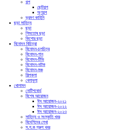
গল্প
ছোটগল্প
অণুগল্প
ভ্রমণ কাহিনি
ছড়া সাহিত্য
ছড়া
শিশুতোষ ছড়া
কিশোর ছড়া
বিনোদন বিচিত্রা
বিনোদন-চলচিত্র
বিনোদন-গান
বিনোদন-টিভি
বিনোদন-নাটক
বিনোদন-মঞ্চ
শিল্পকলা
খেলাধুলা
খোলামন
নোটিশবোর্ড
বিশেষ আয়োজন
ঈদ আয়োজন-২০২১
ঈদ আয়োজন-২০২২
ঈদ আয়োজন-২০২৩
সাহিত্য ও সংস্কৃতি খবর
বিদেশিদের লেখা
স.প.ক গ্রুপ খবর