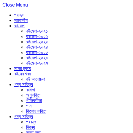
Close Menu
প্রচ্ছদ
সমকালীন
বইমেলা
বইমেলা-২০২১
বইমেলা-২০২২
বইমেলা-২০২৩
বইমেলা-২০২৪
বইমেলা-২০২৫
বইমেলা-২০২৬
বইমেলা-২০২৭
মনের মুকুরে
বইয়ের খবর
বই আলোচনা
পদ্য সাহিত্য
কবিতা
অণুকবিতা
গীতিকবিতা
গান
কিশোর কবিতা
গদ্য সাহিত্য
প্রবন্ধ
নিবন্ধ
মুক্ত গদ্য