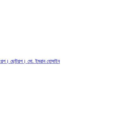
ীর গল্প। ছোটগল্প। ‎মো. ইমরান হোসাইন