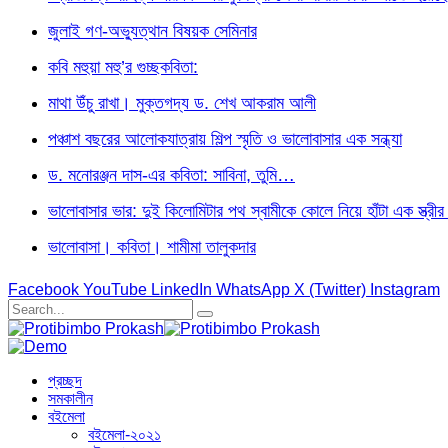
জুলাই গণ-অভ্যুত্থান বিষয়ক সেমিনার
কবি মহুয়া মহু’র গুচ্ছকবিতা:
মাথা উঁচু রাখা। মুক্তগদ্য ড. শেখ আকরাম আলী
পঞ্চাশ বছরের আলোকযাত্রায় শিল্প স্মৃতি ও ভালোবাসার এক সন্ধ্যা
ড. মনোরঞ্জন দাস-এর কবিতা: সাবিনা, তুমি…
ভালোবাসার ভার: দুই কিলোমিটার পথ স্বামীকে কোলে নিয়ে হাঁটা এক স্ত্র
ভালোবাসা। কবিতা। শামীমা তালুকদার
Facebook
YouTube
LinkedIn
WhatsApp
X (Twitter)
Instagram
প্রচ্ছদ
সমকালীন
বইমেলা
বইমেলা-২০২১