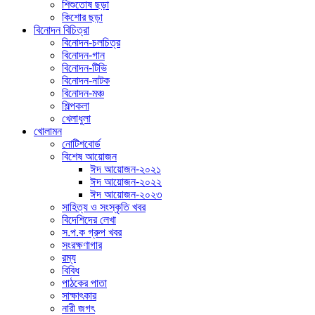
শিশুতোষ ছড়া
কিশোর ছড়া
বিনোদন বিচিত্রা
বিনোদন-চলচিত্র
বিনোদন-গান
বিনোদন-টিভি
বিনোদন-নাটক
বিনোদন-মঞ্চ
শিল্পকলা
খেলাধুলা
খোলামন
নোটিশবোর্ড
বিশেষ আয়োজন
ঈদ আয়োজন-২০২১
ঈদ আয়োজন-২০২২
ঈদ আয়োজন-২০২৩
সাহিত্য ও সংস্কৃতি খবর
বিদেশিদের লেখা
স.প.ক গ্রুপ খবর
সংরক্ষণাগার
রম্য
বিবিধ
পাঠকের পাতা
সাক্ষাৎকার
নারী জগৎ