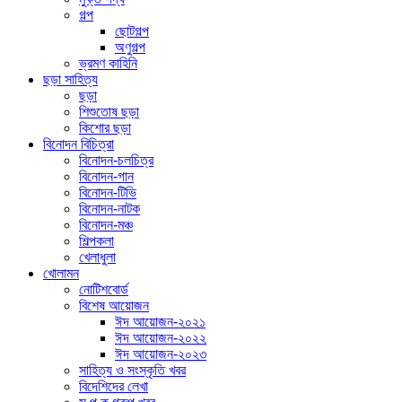
গল্প
ছোটগল্প
অণুগল্প
ভ্রমণ কাহিনি
ছড়া সাহিত্য
ছড়া
শিশুতোষ ছড়া
কিশোর ছড়া
বিনোদন বিচিত্রা
বিনোদন-চলচিত্র
বিনোদন-গান
বিনোদন-টিভি
বিনোদন-নাটক
বিনোদন-মঞ্চ
শিল্পকলা
খেলাধুলা
খোলামন
নোটিশবোর্ড
বিশেষ আয়োজন
ঈদ আয়োজন-২০২১
ঈদ আয়োজন-২০২২
ঈদ আয়োজন-২০২৩
সাহিত্য ও সংস্কৃতি খবর
বিদেশিদের লেখা