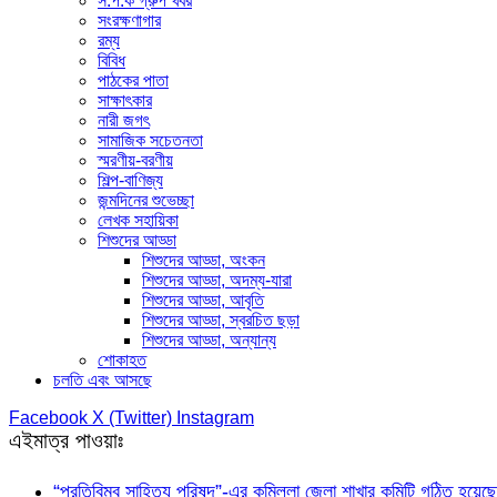
স.প.ক গ্রুপ খবর
সংরক্ষণাগার
রম্য
বিবিধ
পাঠকের পাতা
সাক্ষাৎকার
নারী জগৎ
সামাজিক সচেতনতা
স্মরণীয়-বরণীয়
শিল্প-বাণিজ্য
জন্মদিনের শুভেচ্ছা
লেখক সহায়িকা
শিশুদের আড্ডা
শিশুদের আড্ডা, অংকন
শিশুদের আড্ডা, অদম্য-যারা
শিশুদের আড্ডা, আবৃতি
শিশুদের আড্ডা, স্বরচিত ছড়া
শিশুদের আড্ডা, অন্যান্য
শোকাহত
চলতি এবং আসছে
Facebook
X (Twitter)
Instagram
এইমাত্র পাওয়াঃ
“প্রতিবিম্ব সাহিত্য পরিষদ”-এর কুমিল্লা জেলা শাখার কমিটি গঠিত হয়েছে