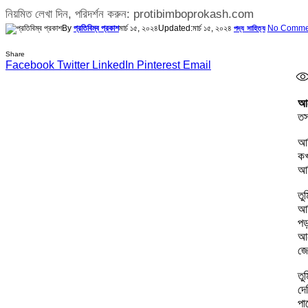
নিয়মিত লেখা দিন, পরিদর্শন করুন: protibimboprokash.com
By
প্রতিবিম্ব প্রকাশ
মার্চ ১৫, ২০২৪
Updated:
মার্চ ১৫, ২০২৪
No Comme
পদ্য সাহিত্য
Share
Facebook
Twitter
LinkedIn
Pinterest
Email
আ
তস
আম
কখ
আম
তু
আম
পড়
আস
জে
তু
দে
পা