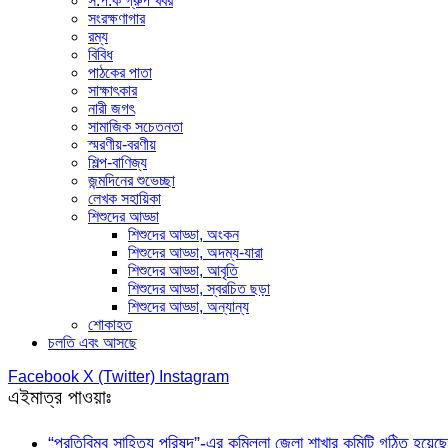
স.প.ক গ্রুপ খবর
সংরক্ষণাগার
রম্য
বিবিধ
পাঠকের পাতা
সাক্ষাৎকার
নারী জগৎ
সামাজিক সচেতনতা
স্মরণীয়-বরণীয়
শিল্প-বাণিজ্য
জন্মদিনের শুভেচ্ছা
লেখক সহায়িকা
শিশুদের আড্ডা
শিশুদের আড্ডা, অংকন
শিশুদের আড্ডা, অদম্য-যারা
শিশুদের আড্ডা, আবৃতি
শিশুদের আড্ডা, স্বরচিত ছড়া
শিশুদের আড্ডা, অন্যান্য
শোকাহত
চলতি এবং আসছে
Facebook
X (Twitter)
Instagram
এইমাত্র পাওয়াঃ
“প্রতিবিম্ব সাহিত্য পরিষদ”-এর কুমিল্লা জেলা শাখার কমিটি গঠিত হয়েছে