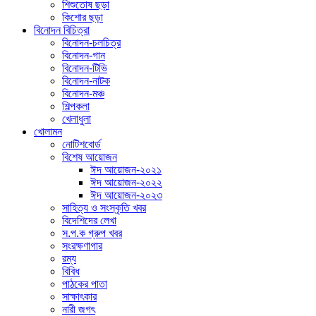
শিশুতোষ ছড়া
কিশোর ছড়া
বিনোদন বিচিত্রা
বিনোদন-চলচিত্র
বিনোদন-গান
বিনোদন-টিভি
বিনোদন-নাটক
বিনোদন-মঞ্চ
শিল্পকলা
খেলাধুলা
খোলামন
নোটিশবোর্ড
বিশেষ আয়োজন
ঈদ আয়োজন-২০২১
ঈদ আয়োজন-২০২২
ঈদ আয়োজন-২০২৩
সাহিত্য ও সংস্কৃতি খবর
বিদেশিদের লেখা
স.প.ক গ্রুপ খবর
সংরক্ষণাগার
রম্য
বিবিধ
পাঠকের পাতা
সাক্ষাৎকার
নারী জগৎ