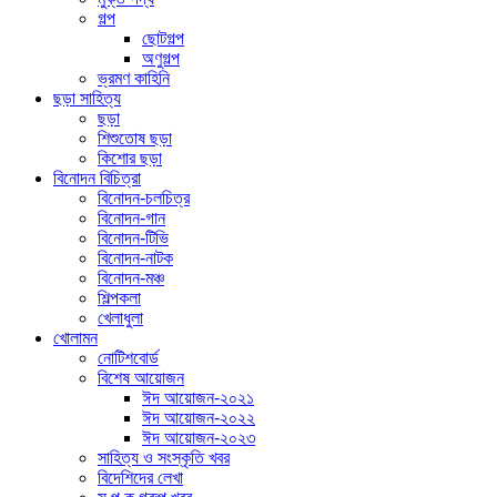
গল্প
ছোটগল্প
অণুগল্প
ভ্রমণ কাহিনি
ছড়া সাহিত্য
ছড়া
শিশুতোষ ছড়া
কিশোর ছড়া
বিনোদন বিচিত্রা
বিনোদন-চলচিত্র
বিনোদন-গান
বিনোদন-টিভি
বিনোদন-নাটক
বিনোদন-মঞ্চ
শিল্পকলা
খেলাধুলা
খোলামন
নোটিশবোর্ড
বিশেষ আয়োজন
ঈদ আয়োজন-২০২১
ঈদ আয়োজন-২০২২
ঈদ আয়োজন-২০২৩
সাহিত্য ও সংস্কৃতি খবর
বিদেশিদের লেখা