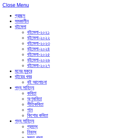
Close Menu
প্রচ্ছদ
সমকালীন
বইমেলা
বইমেলা-২০২১
বইমেলা-২০২২
বইমেলা-২০২৩
বইমেলা-২০২৪
বইমেলা-২০২৫
বইমেলা-২০২৬
বইমেলা-২০২৭
মনের মুকুরে
বইয়ের খবর
বই আলোচনা
পদ্য সাহিত্য
কবিতা
অণুকবিতা
গীতিকবিতা
গান
কিশোর কবিতা
গদ্য সাহিত্য
প্রবন্ধ
নিবন্ধ
মুক্ত গদ্য