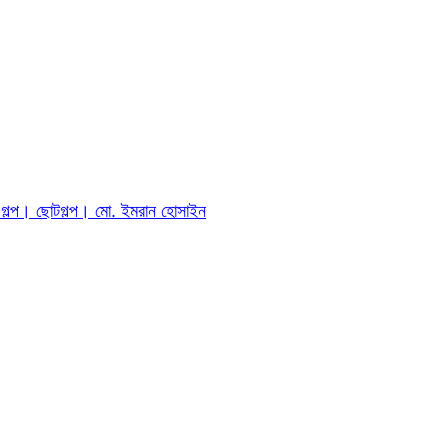
ীর গল্প। ছোটগল্প। ‎মো. ইমরান হোসাইন