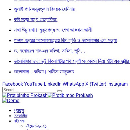
জুলাই গণ-অভ্যুত্থান বিষয়ক সেমিনার
কবি মহুয়া মহু’র গুচ্ছকবিতা:
মাথা উঁচু রাখা। মুক্তগদ্য ড. শেখ আকরাম আলী
পঞ্চাশ বছরের আলোকযাত্রায় শিল্প স্মৃতি ও ভালোবাসার এক সন্ধ্যা
ড. মনোরঞ্জন দাস-এর কবিতা: সাবিনা, তুমি…
ভালোবাসার ভার: দুই কিলোমিটার পথ স্বামীকে কোলে নিয়ে হাঁটা এক স্ত্র
ভালোবাসা। কবিতা। শামীমা তালুকদার
Facebook
YouTube
LinkedIn
WhatsApp
X (Twitter)
Instagram
প্রচ্ছদ
সমকালীন
বইমেলা
বইমেলা-২০২১