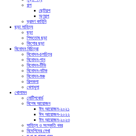
গল্প
ছোটগল্প
অণুগল্প
ভ্রমণ কাহিনি
ছড়া সাহিত্য
ছড়া
শিশুতোষ ছড়া
কিশোর ছড়া
বিনোদন বিচিত্রা
বিনোদন-চলচিত্র
বিনোদন-গান
বিনোদন-টিভি
বিনোদন-নাটক
বিনোদন-মঞ্চ
শিল্পকলা
খেলাধুলা
খোলামন
নোটিশবোর্ড
বিশেষ আয়োজন
ঈদ আয়োজন-২০২১
ঈদ আয়োজন-২০২২
ঈদ আয়োজন-২০২৩
সাহিত্য ও সংস্কৃতি খবর
বিদেশিদের লেখা