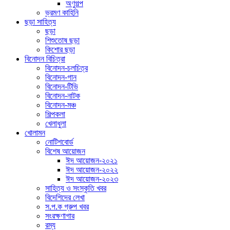
অণুগল্প
ভ্রমণ কাহিনি
ছড়া সাহিত্য
ছড়া
শিশুতোষ ছড়া
কিশোর ছড়া
বিনোদন বিচিত্রা
বিনোদন-চলচিত্র
বিনোদন-গান
বিনোদন-টিভি
বিনোদন-নাটক
বিনোদন-মঞ্চ
শিল্পকলা
খেলাধুলা
খোলামন
নোটিশবোর্ড
বিশেষ আয়োজন
ঈদ আয়োজন-২০২১
ঈদ আয়োজন-২০২২
ঈদ আয়োজন-২০২৩
সাহিত্য ও সংস্কৃতি খবর
বিদেশিদের লেখা
স.প.ক গ্রুপ খবর
সংরক্ষণাগার
রম্য