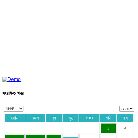
সংরক্ষিত খবর
সোম
মঙ্গল
বুধ
বৃহ
শুক্র
শনি
রবি
১
২