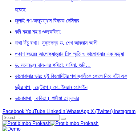
হয়েছে
জুলাই গণ-অভ্যুত্থান বিষয়ক সেমিনার
কবি মহুয়া মহু’র গুচ্ছকবিতা:
মাথা উঁচু রাখা। মুক্তগদ্য ড. শেখ আকরাম আলী
পঞ্চাশ বছরের আলোকযাত্রায় শিল্প স্মৃতি ও ভালোবাসার এক সন্ধ্যা
ড. মনোরঞ্জন দাস-এর কবিতা: সাবিনা, তুমি…
ভালোবাসার ভার: দুই কিলোমিটার পথ স্বামীকে কোলে নিয়ে হাঁটা এক
স্ত্রীর গল্প। ছোটগল্প। ‎মো. ইমরান হোসাইন
ভালোবাসা। কবিতা। শামীমা তালুকদার
Facebook
YouTube
LinkedIn
WhatsApp
X (Twitter)
Instagram