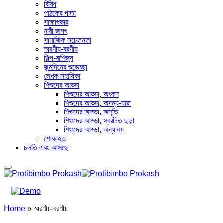
বিবিধ
পাঠকের পাতা
সাক্ষাৎকার
নারী জগৎ
সামাজিক সচেতনতা
স্মরণীয়-বরণীয়
শিল্প-বাণিজ্য
জন্মদিনের শুভেচ্ছা
লেখক সহায়িকা
শিশুদের আড্ডা
শিশুদের আড্ডা, অংকন
শিশুদের আড্ডা, অদম্য-যারা
শিশুদের আড্ডা, আবৃতি
শিশুদের আড্ডা, স্বরচিত ছড়া
শিশুদের আড্ডা, অন্যান্য
শোকাহত
চলতি এবং আসছে
Home
»
স্মরণীয়-বরণীয়