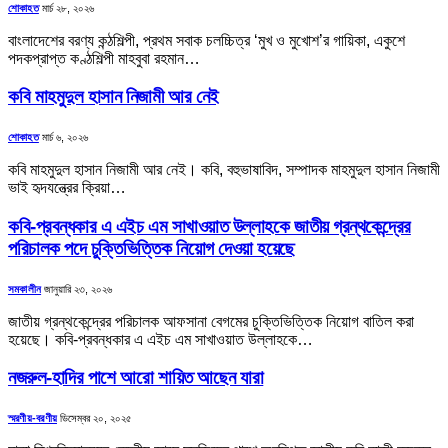
শোকাহত
মার্চ ২৮, ২০২৬
বাংলাদেশের বরণ্য কন্ঠশিল্পী, প্রথম সবাক চলচ্চিত্র ‌‘মুখ ও মুখোশ’র গায়িকা, একুশে
পদকপ্রাপ্ত কণ্ঠশিল্পী মাহবুবা রহমান…
কবি মাহমুদুল হাসান নিজামী আর নেই
শোকাহত
মার্চ ৬, ২০২৬
কবি মাহমুদুল হাসান নিজামী আর নেই। কবি, বহুভাষাবিদ, সম্পাদক মাহমুদুল হাসান নিজামী
ভাই হৃদযন্ত্রের ক্রিয়া…
কবি-প্রবন্ধকার এ এইচ এম সাখাওয়াত উল্লাহকে জাতীয় গ্রন্থকেন্দ্রের
পরিচালক পদে চুক্তিভিত্তিক নিয়োগ দেওয়া হয়েছে
সমকালীন
জানুয়ারি ২৩, ২০২৬
জাতীয় গ্রন্থকেন্দ্রের পরিচালক আফসানা বেগমের চুক্তিভিত্তিক নিয়োগ বাতিল করা
হয়েছে। কবি-প্রবন্ধকার এ এইচ এম সাখাওয়াত উল্লাহকে…
নজরুল-হাদির পাশে আরো শায়িত আছেন যারা
স্মরণীয়-বরণীয়
ডিসেম্বর ২০, ২০২৫