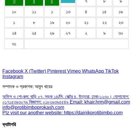
৩
৪
৫
৭
৮
৯
১০
১১
১
১৩
৪
১৫
১৬
১
৮
১৯
২০
২১
২২
২৩
২৪
২৫
২৬
২৭
২
৯
৩০
৩১
Facebook
X (Twitter)
Pinterest
Vimeo
WhatsApp
TikTok
Instagram
সম্পাদক ও প্রকাশক: আবুল খায়ের
অফিস ও শো-রুম: বাড়ি ০৭, সড়ক ১৪/সি, সেক্টর ৪, উত্তরা, ঢাকা-১২৩০। যোগাযোগ:
০১৭১৫৩৬৩০৭৯ বিজ্ঞাপন: ০১৮২৬৩৯৫৫৪৯ Email: khair.hrm@gmail.com
info@protibimboprokash.com
Plz visit our another website: https://dainikprotibimbo.com
ক্যাটাগরি