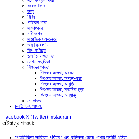
স.প.ক গ্রুপ খবর
সংরক্ষণাগার
রম্য
বিবিধ
পাঠকের পাতা
সাক্ষাৎকার
নারী জগৎ
সামাজিক সচেতনতা
স্মরণীয়-বরণীয়
শিল্প-বাণিজ্য
জন্মদিনের শুভেচ্ছা
লেখক সহায়িকা
শিশুদের আড্ডা
শিশুদের আড্ডা, অংকন
শিশুদের আড্ডা, অদম্য-যারা
শিশুদের আড্ডা, আবৃতি
শিশুদের আড্ডা, স্বরচিত ছড়া
শিশুদের আড্ডা, অন্যান্য
শোকাহত
চলতি এবং আসছে
Facebook
X (Twitter)
Instagram
এইমাত্র পাওয়াঃ
“প্রতিবিম্ব সাহিত্য পরিষদ”-এর কুমিল্লা জেলা শাখার কমিটি গঠিত