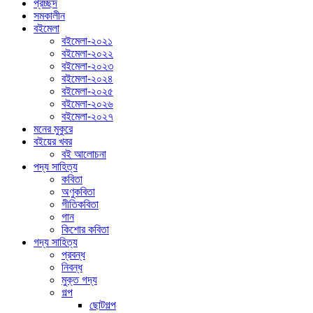
প্রচ্ছদ
সমকালীন
বইমেলা
বইমেলা-২০২১
বইমেলা-২০২২
বইমেলা-২০২৩
বইমেলা-২০২৪
বইমেলা-২০২৫
বইমেলা-২০২৬
বইমেলা-২০২৭
মনের মুকুরে
বইয়ের খবর
বই আলোচনা
পদ্য সাহিত্য
কবিতা
অণুকবিতা
গীতিকবিতা
গান
কিশোর কবিতা
গদ্য সাহিত্য
প্রবন্ধ
নিবন্ধ
মুক্ত গদ্য
গল্প
ছোটগল্প