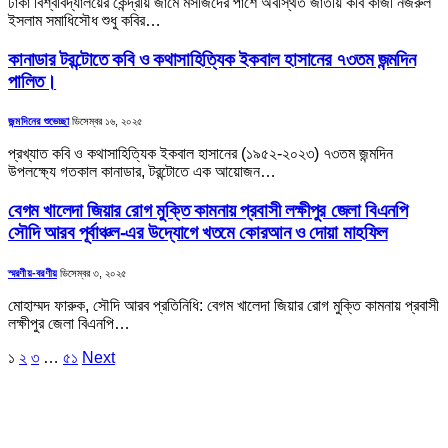
ঢাকা বিশ্ববিদ্যালয়ের কেন্দ্রীয় জামে মসজিদের পাশে অবস্থিত জাতীয় কবি কাজী নজরুল
ইসলাম সমাধিসৌধ শুধু কবির…
কানাডার টরন্টোতে কবি ও কথাসাহিত্যিক ইকবাল হাসানের ৭৩তম জন্মদিন
পালিত।
জন্মদিনের শুভেচ্ছা
ডিসেম্বর ১৬, ২০২৫
প্রখ্যাত কবি ও কথাসাহিত্যিক ইকবাল হাসানের (১৯৫২-২০২৩) ৭৩তম জন্মদিন
উপলক্ষ্যে গতকাল কানাডার, টরন্টোতে এক আয়োজন…
বেগম খালেদা জিয়ার রোগ মুক্তি কামনায় প্রবাসী লক্ষীপুর জেলা বিএনপি
সৌদি আরব পূর্বাঞ্চল-এর উদ্যোগে খতমে কোরআন ও দোয়া মাহফিল
স্মরণীয়-বরণীয়
ডিসেম্বর ৩, ২০২৫
মোহাম্মদ ফারুক, সৌদি আরব প্রতিনিধি: বেগম খালেদা জিয়ার রোগ মুক্তি কামনায় প্রবাসী
লক্ষীপুর জেলা বিএনপি…
১
২
৩
…
৫১
Next