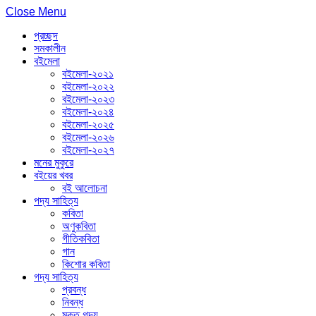
Close Menu
প্রচ্ছদ
সমকালীন
বইমেলা
বইমেলা-২০২১
বইমেলা-২০২২
বইমেলা-২০২৩
বইমেলা-২০২৪
বইমেলা-২০২৫
বইমেলা-২০২৬
বইমেলা-২০২৭
মনের মুকুরে
বইয়ের খবর
বই আলোচনা
পদ্য সাহিত্য
কবিতা
অণুকবিতা
গীতিকবিতা
গান
কিশোর কবিতা
গদ্য সাহিত্য
প্রবন্ধ
নিবন্ধ
মুক্ত গদ্য