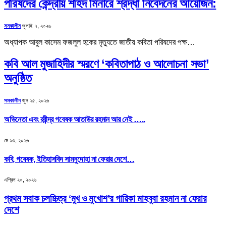
পরিষদের কেন্দ্রীয় শহিদ মিনারে শ্রদ্ধা নিবেদনের আয়োজন:
সমকালীন
জুলাই ৭, ২০২৬
অধ্যাপক আবুল কাসেম ফজলুল হকের মৃত্যুতে জাতীয় কবিতা পরিষদের পক্ষ…
কবি আল মুজাহিদীর স্মরণে ‘কবিতাপাঠ ও আলোচনা সভা’
অনুষ্ঠিত
সমকালীন
জুন ২৫, ২০২৬
অভিনেতা এবং রবীন্দ্র গবেষক আতাউর রহমান আর নেই …..
মে ১৩, ২০২৬
কবি, গবেষক, ইতিহাসবিদ সামসুদোহা না ফেরার দেশে…
এপ্রিল ২০, ২০২৬
প্রথম সবাক চলচ্চিত্র ‌‘মুখ ও মুখোশ’র গায়িকা মাহবুবা রহমান না ফেরার
দেশে