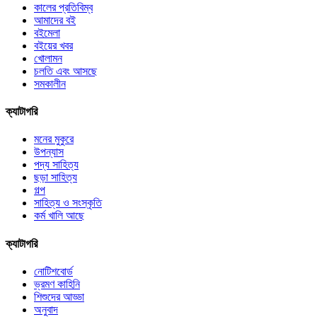
কালের প্রতিবিম্ব
আমাদের বই
বইমেলা
বইয়ের খবর
খোলামন
চলতি এবং আসছে
সমকালীন
ক্যাটাগরি
মনের মুকুরে
উপন্যাস
পদ্য সাহিত্য
ছড়া সাহিত্য
গল্প
সাহিত্য ও সংস্কৃতি
কর্ম খালি আছে
ক্যাটাগরি
নোটিশবোর্ড
ভ্রমণ কাহিনি
শিশুদের আড্ডা
অনুবাদ