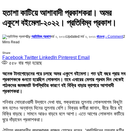
হতাশা কাটিয়ে আশাবাদী প্রকাশকরা। অমর
একুশে বইমেলা-২০২২। প্রতিবিম্ব প্রকাশ।
By
প্রতিবিম্ব প্রকাশ
মার্চ ২, ২০২২
Updated:
মার্চ ২, ২০২২
১ Comment
2
বইমেলা
Mins Read
Share
Facebook
Twitter
LinkedIn
Pinterest
Email
৫৫৮
বার পড়া হয়েছে
অনেক টানাপোড়েনের পরে চলছে অমর একুশে বইমেলা। গত দুই বছর প্রায় সব
প্রকাশককে গুনতে হয়েছিল লোকসান। তবে এবারের মেলার প্রথম দিন থেকেই
পাঠকদের জমজমাট উপস্থিতির কারণে বই বিক্রি বাড়ায় ব্যাপারে আশাবাদী
প্রকাশকরা।
শনিবার সোহরাওয়ার্দী উদ্যানে দেখা যায়, শুক্রবারের তুলনায় লোকসমাগম কিছুটা
কম হলেও অন্যান্য দিনের তুলনায় বেশি। বিক্রয় কর্মীরা জানান, ধীরে ধীরে বই
বিক্রি বাড়ছে। সামনে আরও বাড়বে বলে আশা। এতে আগের লোকসান কাটিয়ে
ঘুরে দাঁড়াবেন প্রকাশকরা।
ঐতিহ্য প্রকাশনীর ব্যবস্থাপক কাজল হোসেন বলেন, ‘প্রতিদিনের তুলনায় ছুটির