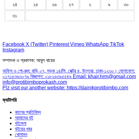
২৪
২৫
২৬
২৭
২
৯
৩০
৩১
Facebook
X (Twitter)
Pinterest
Vimeo
WhatsApp
TikTok
Instagram
সম্পাদক ও প্রকাশক: আবুল খায়ের
অফিস ও শো-রুম: বাড়ি ০৭, সড়ক ১৪/সি, সেক্টর ৪, উত্তরা, ঢাকা-১২৩০। যোগাযোগ:
০১৭১৫৩৬৩০৭৯ বিজ্ঞাপন: ০১৮২৬৩৯৫৫৪৯ Email: khair.hrm@gmail.com
info@protibimboprokash.com
Plz visit our another website: https://dainikprotibimbo.com
ক্যাটাগরি
কালের প্রতিবিম্ব
আমাদের বই
বইমেলা
বইয়ের খবর
খোলামন