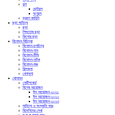
গল্প
ছোটগল্প
অণুগল্প
ভ্রমণ কাহিনি
ছড়া সাহিত্য
ছড়া
শিশুতোষ ছড়া
কিশোর ছড়া
বিনোদন বিচিত্রা
বিনোদন-চলচিত্র
বিনোদন-গান
বিনোদন-টিভি
বিনোদন-নাটক
বিনোদন-মঞ্চ
শিল্পকলা
খেলাধুলা
খোলামন
নোটিশবোর্ড
বিশেষ আয়োজন
ঈদ আয়োজন-২০২১
ঈদ আয়োজন-২০২২
ঈদ আয়োজন-২০২৩
সাহিত্য ও সংস্কৃতি খবর
বিদেশিদের লেখা