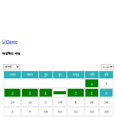
সংরক্ষিত খবর
সোম
মঙ্গল
বুধ
বৃহ
শুক্র
শনি
রবি
১
২
৩
৪
৫
৭
৮
৯
১০
১১
১
১৩
৪
১৫
১৬
১
৮
১৯
২০
২১
২২
২৩