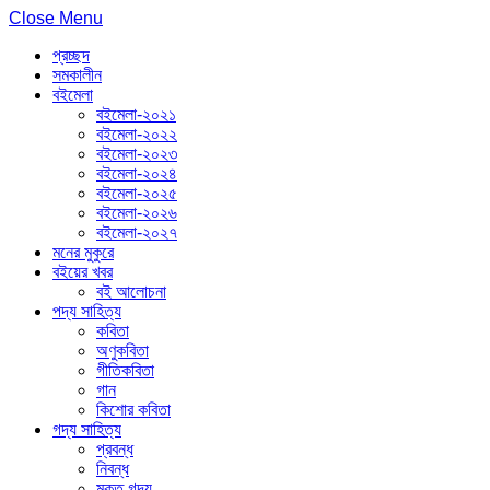
Close Menu
প্রচ্ছদ
সমকালীন
বইমেলা
বইমেলা-২০২১
বইমেলা-২০২২
বইমেলা-২০২৩
বইমেলা-২০২৪
বইমেলা-২০২৫
বইমেলা-২০২৬
বইমেলা-২০২৭
মনের মুকুরে
বইয়ের খবর
বই আলোচনা
পদ্য সাহিত্য
কবিতা
অণুকবিতা
গীতিকবিতা
গান
কিশোর কবিতা
গদ্য সাহিত্য
প্রবন্ধ
নিবন্ধ
মুক্ত গদ্য