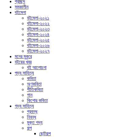
প্রচ্ছদ
সমকালীন
বইমেলা
বইমেলা-২০২১
বইমেলা-২০২২
বইমেলা-২০২৩
বইমেলা-২০২৪
বইমেলা-২০২৫
বইমেলা-২০২৬
বইমেলা-২০২৭
মনের মুকুরে
বইয়ের খবর
বই আলোচনা
পদ্য সাহিত্য
কবিতা
অণুকবিতা
গীতিকবিতা
গান
কিশোর কবিতা
গদ্য সাহিত্য
প্রবন্ধ
নিবন্ধ
মুক্ত গদ্য
গল্প
ছোটগল্প