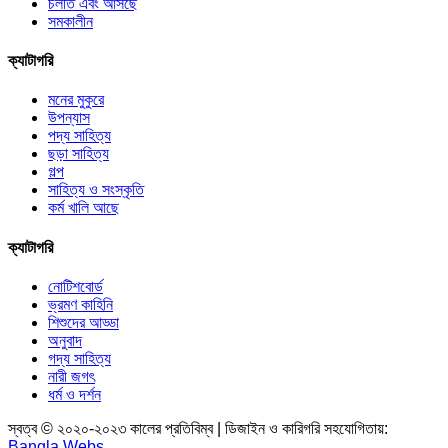
চলতি এবং আসছে
সমকালীন
ক্যাটাগরি
মনের মুকুরে
উপন্যাস
পদ্য সাহিত্য
ছড়া সাহিত্য
গল্প
সাহিত্য ও সংস্কৃতি
কর্ম খালি আছে
ক্যাটাগরি
নোটিশবোর্ড
ভ্রমণ কাহিনি
শিশুদের আড্ডা
অনুবাদ
গদ্য সাহিত্য
নারী জগৎ
ধর্ম ও দর্শন
স্বত্ব © ২০২০-২০২৩ কালের প্রতিবিম্ব | ডিজাইন ও কারিগরি সহযোগিতায়:
Bangla Webs
.