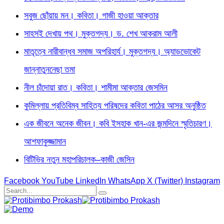
সবুজ ছোঁয়ায় মন। কবিতা। গাজী হাওয়া আক্তার
সাহসই দেখায় পথ। মুক্তগদ্য। ড. শেখ আকরাম আলী
মাতৃত্বে নারীবান্ধব সমাজ অপরিহার্য। মুক্তগদ্য। অ্যাডভোকেট
জান্নাতুননেছা তমা
নীল চাঁদোয়া রাত। কবিতা। শামীমা আক্তার জেসমিন
কুমিল্লায় প্রতিবিম্ব সাহিত্য পরিষদের কবিতা পাঠের আসর অনুষ্ঠিত
এক জীবনে অনেক জীবন। কবি ইসহাক খান-এর জন্মদিনে স্মৃতিচারণ।
আশফাকুজ্জামান
বিটিভির নতুন মহাপরিচালক–কাজী জেসিন
Facebook
YouTube
LinkedIn
WhatsApp
X (Twitter)
Instagram