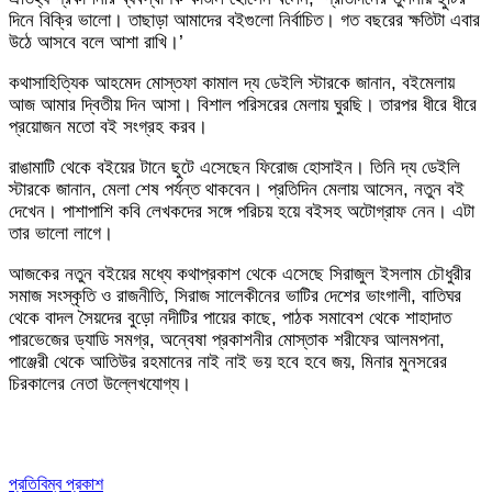
দিনে বিক্রি ভালো। তাছাড়া আমাদের বইগুলো নির্বাচিত। গত বছরের ক্ষতিটা এবার
উঠে আসবে বলে আশা রাখি।’
কথাসাহিত্যিক আহমেদ মোস্তফা কামাল দ্য ডেইলি স্টারকে জানান, বইমেলায়
আজ আমার দ্বিতীয় দিন আসা। বিশাল পরিসরের মেলায় ঘুরছি। তারপর ধীরে ধীরে
প্রয়োজন মতো বই সংগ্রহ করব।
রাঙামাটি থেকে বইয়ের টানে ছুটে এসেছেন ফিরোজ হোসাইন। তিনি দ্য ডেইলি
স্টারকে জানান, মেলা শেষ পর্যন্ত থাকবেন। প্রতিদিন মেলায় আসেন, নতুন বই
দেখেন। পাশাপাশি কবি লেখকদের সঙ্গে পরিচয় হয়ে বইসহ অটোগ্রাফ নেন। এটা
তার ভালো লাগে।
আজকের নতুন বইয়ের মধ্যে কথাপ্রকাশ থেকে এসেছে সিরাজুল ইসলাম চৌধুরীর
সমাজ সংস্কৃতি ও রাজনীতি, সিরাজ সালেকীনের ভাটির দেশের ভাংগালী, বাতিঘর
থেকে বাদল সৈয়দের বুড়ো নদীটির পায়ের কাছে, পাঠক সমাবেশ থেকে শাহাদাত
পারভেজের ড্যাডি সমগ্র, অন্বেষা প্রকাশনীর মোস্তাক শরীফের আলমপনা,
পাঞ্জেরী থেকে আতিউর রহমানের নাই নাই ভয় হবে হবে জয়, মিনার মুনসরের
চিরকালের নেতা উল্লেখযোগ্য।
প্রতিবিম্ব প্রকাশ