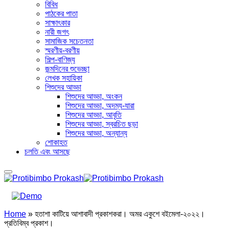
বিবিধ
পাঠকের পাতা
সাক্ষাৎকার
নারী জগৎ
সামাজিক সচেতনতা
স্মরণীয়-বরণীয়
শিল্প-বাণিজ্য
জন্মদিনের শুভেচ্ছা
লেখক সহায়িকা
শিশুদের আড্ডা
শিশুদের আড্ডা, অংকন
শিশুদের আড্ডা, অদম্য-যারা
শিশুদের আড্ডা, আবৃতি
শিশুদের আড্ডা, স্বরচিত ছড়া
শিশুদের আড্ডা, অন্যান্য
শোকাহত
চলতি এবং আসছে
Home
»
হতাশা কাটিয়ে আশাবাদী প্রকাশকরা। অমর একুশে বইমেলা-২০২২।
প্রতিবিম্ব প্রকাশ।