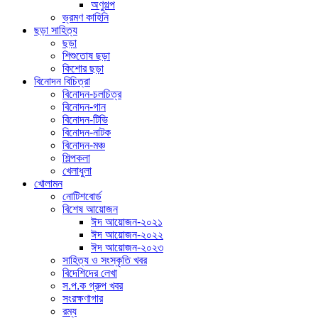
অণুগল্প
ভ্রমণ কাহিনি
ছড়া সাহিত্য
ছড়া
শিশুতোষ ছড়া
কিশোর ছড়া
বিনোদন বিচিত্রা
বিনোদন-চলচিত্র
বিনোদন-গান
বিনোদন-টিভি
বিনোদন-নাটক
বিনোদন-মঞ্চ
শিল্পকলা
খেলাধুলা
খোলামন
নোটিশবোর্ড
বিশেষ আয়োজন
ঈদ আয়োজন-২০২১
ঈদ আয়োজন-২০২২
ঈদ আয়োজন-২০২৩
সাহিত্য ও সংস্কৃতি খবর
বিদেশিদের লেখা
স.প.ক গ্রুপ খবর
সংরক্ষণাগার
রম্য