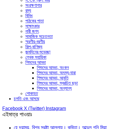
স.প.ক গ্রুপ খবর
সংরক্ষণাগার
রম্য
বিবিধ
পাঠকের পাতা
সাক্ষাৎকার
নারী জগৎ
সামাজিক সচেতনতা
স্মরণীয়-বরণীয়
শিল্প-বাণিজ্য
জন্মদিনের শুভেচ্ছা
লেখক সহায়িকা
শিশুদের আড্ডা
শিশুদের আড্ডা, অংকন
শিশুদের আড্ডা, অদম্য-যারা
শিশুদের আড্ডা, আবৃতি
শিশুদের আড্ডা, স্বরচিত ছড়া
শিশুদের আড্ডা, অন্যান্য
শোকাহত
চলতি এবং আসছে
Facebook
X (Twitter)
Instagram
এইমাত্র পাওয়াঃ
হে দয়াময়, বিশ্ব স্রষ্টা আল্লাহ। কবিতা। আব্দুল গনি মিয়া