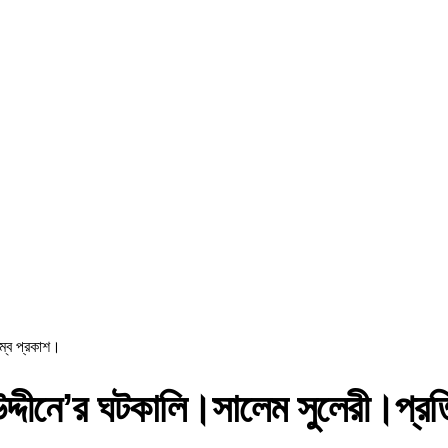
ম্ব প্রকাশ।
দীনে’র ঘটকালি।সালেম সুলেরী।প্রত