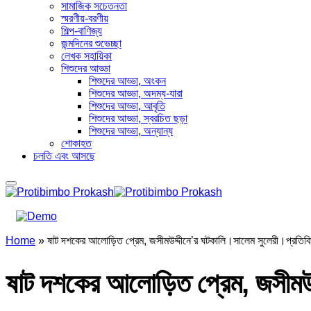
সামাজিক সচেতনতা
স্মরণীয়-বরণীয়
শিল্প-বাণিজ্য
জন্মদিনের শুভেচ্ছা
লেখক সহায়িকা
শিশুদের আড্ডা
শিশুদের আড্ডা, অংকন
শিশুদের আড্ডা, অদম্য-যারা
শিশুদের আড্ডা, আবৃতি
শিশুদের আড্ডা, স্বরচিত ছড়া
শিশুদের আড্ডা, অন্যান্য
শোকাহত
চলতি এবং আসছে
Home
»
ষাট দশকের আলোড়িত প্রেম, জসীমউদ্দীনে’র ঘটকালি।সালেম সুলেরী।প্রতিবি
ষাট দশকের আলোড়িত প্রেম, জসীমউদ্