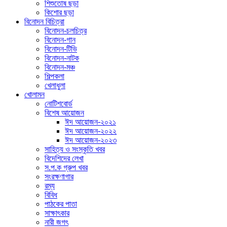
শিশুতোষ ছড়া
কিশোর ছড়া
বিনোদন বিচিত্রা
বিনোদন-চলচিত্র
বিনোদন-গান
বিনোদন-টিভি
বিনোদন-নাটক
বিনোদন-মঞ্চ
শিল্পকলা
খেলাধুলা
খোলামন
নোটিশবোর্ড
বিশেষ আয়োজন
ঈদ আয়োজন-২০২১
ঈদ আয়োজন-২০২২
ঈদ আয়োজন-২০২৩
সাহিত্য ও সংস্কৃতি খবর
বিদেশিদের লেখা
স.প.ক গ্রুপ খবর
সংরক্ষণাগার
রম্য
বিবিধ
পাঠকের পাতা
সাক্ষাৎকার
নারী জগৎ