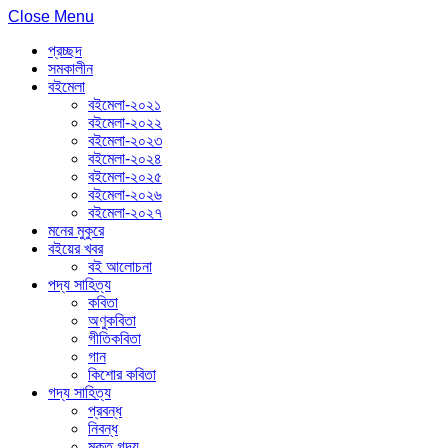
Close Menu
প্রচ্ছদ
সমকালীন
বইমেলা
বইমেলা-২০২১
বইমেলা-২০২২
বইমেলা-২০২৩
বইমেলা-২০২৪
বইমেলা-২০২৫
বইমেলা-২০২৬
বইমেলা-২০২৭
মনের মুকুরে
বইয়ের খবর
বই আলোচনা
পদ্য সাহিত্য
কবিতা
অণুকবিতা
গীতিকবিতা
গান
কিশোর কবিতা
গদ্য সাহিত্য
প্রবন্ধ
নিবন্ধ
মুক্ত গদ্য