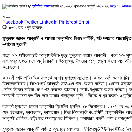
By
প্রতিবিম্ব প্রকাশ
জানুয়ারি ২৪, ২০২২
Updated:
জানুয়ারি ২৪, ২০২২
১ Comme
নিবন্ধ
Share
Facebook
Twitter
LinkedIn
Pinterest
Email
৮৭৯
বার পড়া হয়েছে
মুস্তাফা জামান আব্বাসী ও আসমা আব্বাসী’র বিবাহ বার্ষিকী, ষাট দশকের আলোড়িত 
–সালেম সুলেরী
পাত্র >> সঙ্গীতসম্রাট আব্বাসউদ্দীন-পুত্র মুস্তাফা জামান আব্বাসী। কনে >>
এক সপ্তাহ ধরে চলে অনুষ্ঠানাবলী। উল্লেখ্য, উভয়ের মধ্যে প্রেম ছিলো অনেকটা 
করেছিলেন।
আব্বাসী ভাই পারিবারিক সম্পর্কে আমার ফুপাতো সহোদর। আসমা ভাবী আমার চিরশ্
ফিলাডেলফিয়ায়। বিশেষপর্বে আব্বাসী ভাই-এর গান, আমার কবিতা। এছাড়া অন্যান্য
সেদিন নিজের কবিতা রেখে পাঠ করলেন আমাকে। অর্থাৎ শুধুমাত্র আমার কবিতা। 
আব্বাসী-আসমা দম্পতির সঙ্গে আমার পাহাড়সম স্মৃতি। সিলেট-রংপুর ভ্রমণেও কুড়ি
কন্ঠকর্মা মুস্তাফা জামান আব্বাসীর প্রিয়দিন জন্মদিন ০৮ ডিসেম্বর। ২০১৭-তে 
যেন চিরদরাজ, প্রবাহবান, প্রসারমান। পিতা কিংবদন্তী কণ্ঠশিল্পী আব্বাসউদ্দীন 
আব্বাসী লেখিকা, রাষ্ট্রপতি পদকপ্রাপ্ত শিক্ষিকা। অসাধারণ বাগ্নী, কথা’র রাজকু
মুস্তাফা জামান আব্বাসী অর্ধশত গ্রন্থের লেখকও। ইন্ডিপেন্ডেন্ট ইউনিভার্সিটিত