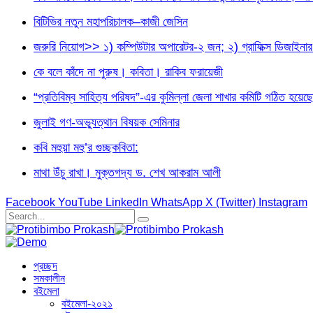
বিটিভির নতুন মহাপরিচালক–কাজী জেসিন
জরুরি নিয়োগ>> ১) কম্পিউটার অপারেটর-২ জন; ২) গ্রাফিক্স ডিজা
কে বলে কাঁদে না পুরুষ। কবিতা। রাকিব ফরায়েজী
“প্রতিবিম্ব সাহিত্য পরিষদ”-এর কুমিল্লা জেলা শাখার কমিটি গঠিত হয়েছে
জুলাই গণ-অভ্যুত্থান বিষয়ক সেমিনার
কবি মহুয়া মহু’র গুচ্ছকবিতা:
মাথা উঁচু রাখা। মুক্তগদ্য ড. শেখ আকরাম আলী
Facebook
YouTube
LinkedIn
WhatsApp
X (Twitter)
Instagram
প্রচ্ছদ
সমকালীন
বইমেলা
বইমেলা-২০২১