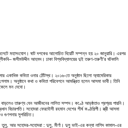
তর সিলেটে মহাসংযোগ। ষাট দশকের আলোচিত বিয়েটি সম্পন্ন হয় ২০ জানুয়ারি। এরপর
্লীকবি– জসীমউদ্দীন আহমদ। ঢাকা বিশ্ববিদ্যালয়ের দুই তরুণ-তরুণী’র ঘটকালি
ার একাধিক কবিতা ওনার ঠোঁটস্থ। ২০১৬-তে অনুষ্ঠান ছিলো অ্যামেরিকার
 গেলাম। অনুষ্ঠানে কথা ও কবিতা পরিবেশনে আমন্ত্রিত হলেন আসমা ভাবী। তিনি
বিকেলে মন দেবো।
য়েস বাড়লেও তারুণ্য যেন আজীবনের লালিত সম্পদ। কণ্ঠে আড়ষ্ঠতাও প্রশ্রয় পায়নি।
রধান বিচারপতি। সহোদরা ফেরদৌসী রহমান দেশের শীর্ষ কণ্ঠশিল্পী। স্ত্রী আসমা
সীও গুণপনায় সুপরিচিত।
ে। তুলু, আর সহোদর-সহোদরা : দুলু, মীর্ণা। দুলু ভাই-এর কন্যা নাশিদ কামাল-এর