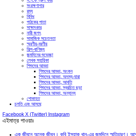
স.প.ক গ্রুপ খবর
সংরক্ষণাগার
রম্য
বিবিধ
পাঠকের পাতা
সাক্ষাৎকার
নারী জগৎ
সামাজিক সচেতনতা
স্মরণীয়-বরণীয়
শিল্প-বাণিজ্য
জন্মদিনের শুভেচ্ছা
লেখক সহায়িকা
শিশুদের আড্ডা
শিশুদের আড্ডা, অংকন
শিশুদের আড্ডা, অদম্য-যারা
শিশুদের আড্ডা, আবৃতি
শিশুদের আড্ডা, স্বরচিত ছড়া
শিশুদের আড্ডা, অন্যান্য
শোকাহত
চলতি এবং আসছে
Facebook
X (Twitter)
Instagram
এইমাত্র পাওয়াঃ
এক জীবনে অনেক জীবন। কবি ইসহাক খান-এর জন্মদিনে স্মৃতিচারণ। আশফ