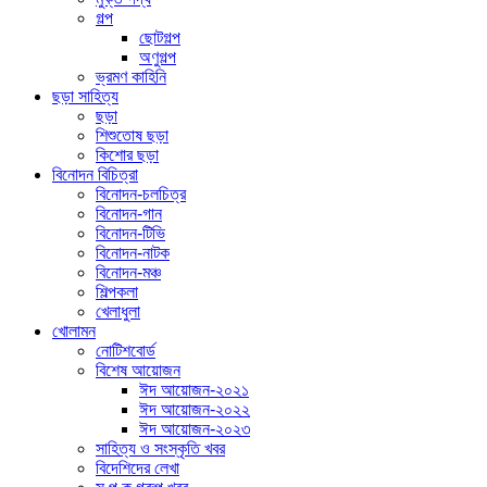
গল্প
ছোটগল্প
অণুগল্প
ভ্রমণ কাহিনি
ছড়া সাহিত্য
ছড়া
শিশুতোষ ছড়া
কিশোর ছড়া
বিনোদন বিচিত্রা
বিনোদন-চলচিত্র
বিনোদন-গান
বিনোদন-টিভি
বিনোদন-নাটক
বিনোদন-মঞ্চ
শিল্পকলা
খেলাধুলা
খোলামন
নোটিশবোর্ড
বিশেষ আয়োজন
ঈদ আয়োজন-২০২১
ঈদ আয়োজন-২০২২
ঈদ আয়োজন-২০২৩
সাহিত্য ও সংস্কৃতি খবর
বিদেশিদের লেখা