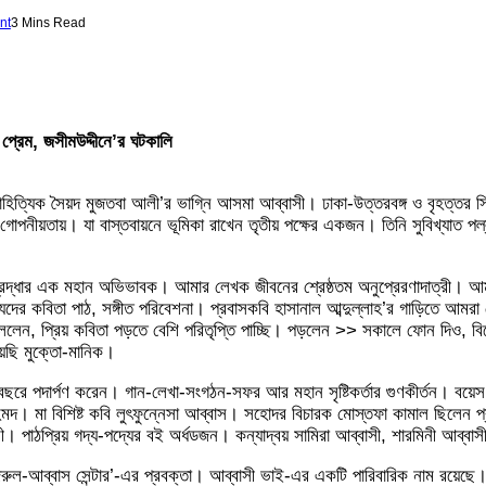
nt
3 Mins Read
প্রেম, জসীমউদ্দীনে’র ঘটকালি
 সুসাহিত্যিক সৈয়দ মুজতবা আলী’র ভাগ্নি আসমা আব্বাসী। ঢাকা-উত্তরবঙ্গ ও বৃহত্
গোপনীয়তায়। যা বাস্তবায়নে ভূমিকা রাখেন তৃতীয় পক্ষের একজন। তিনি সুবিখ্যাত পল
রদ্ধার এক মহান অভিভাবক। আমার লেখক জীবনের শ্রেষ্ঠতম অনুপ্রেরণাদাত্রী। আম
দের কবিতা পাঠ, সঙ্গীত পরিবেশনা। প্রবাসকবি হাসানাল আব্দুল্লাহ’র গাড়িতে আমরা
বললেন, প্রিয় কবিতা পড়তে বেশি পরিতৃপ্তি পাচ্ছি। পড়লেন >> সকালে ফোন দিও, 
য়েছি মুক্তো-মানিক।
৮০ বছরে পদার্পণ করেন। গান-লেখা-সংগঠন-সফর আর মহান সৃষ্টিকর্তার গুণকীর্তন। ব
আহমদ। মা বিশিষ্ট কবি লুৎফুন্নেসা আব্বাস। সহোদর বিচারক মোস্তফা কামাল ছিলেন প্
মারী। পাঠপ্রিয় গদ্য-পদ্যের বই অর্ধডজন। কন্যাদ্বয় সামিরা আব্বাসী, শারমিনী আব্বা
ে ‘নজরুল-আব্বাস সেন্টার’-এর প্রবক্তা। আব্বাসী ভাই-এর একটি পারিবারিক নাম রয়েছ