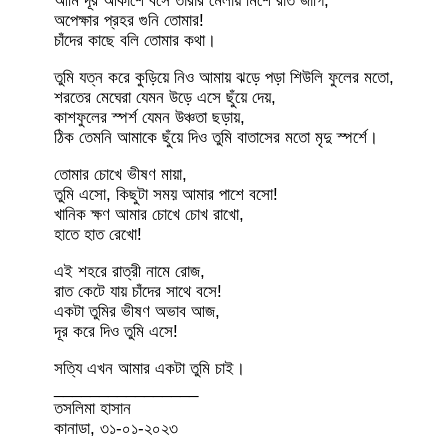
আমি দূর আকাশে বসে তারার মেলায় মিশে রাত জাগি,
অপেক্ষার প্রহর গুনি তোমার!
চাঁদের কাছে বলি তোমার কথা।
তুমি যত্ন করে কুড়িয়ে নিও আমায় ঝড়ে পড়া শিউলি ফুলের মতো,
শরতের মেঘেরা যেমন উড়ে এসে ছুঁয়ে দেয়,
কাশফুলের স্পর্শ যেমন উঞ্চতা ছড়ায়,
ঠিক তেমনি আমাকে ছুঁয়ে দিও তুমি বাতাসের মতো মৃদু স্পর্শে।
তোমার চোখে ভীষণ মায়া,
তুমি এসো, কিছুটা সময় আমার পাশে বসো!
খানিক ক্ষণ আমার চোখে চোখ রাখো,
হাতে হাত রেখো!
এই শহরে রাত্রী নামে রোজ,
রাত কেটে যায় চাঁদের সাথে বসে!
একটা তুমির ভীষণ অভাব আজ,
দূর করে দিও তুমি এসে!
সত্যি এখন আমার একটা তুমি চাই।
________________
তসলিমা হাসান
কানাডা, ৩১-০১-২০২৩