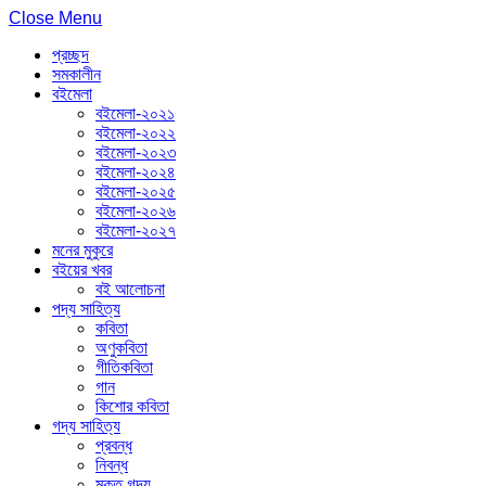
Close Menu
প্রচ্ছদ
সমকালীন
বইমেলা
বইমেলা-২০২১
বইমেলা-২০২২
বইমেলা-২০২৩
বইমেলা-২০২৪
বইমেলা-২০২৫
বইমেলা-২০২৬
বইমেলা-২০২৭
মনের মুকুরে
বইয়ের খবর
বই আলোচনা
পদ্য সাহিত্য
কবিতা
অণুকবিতা
গীতিকবিতা
গান
কিশোর কবিতা
গদ্য সাহিত্য
প্রবন্ধ
নিবন্ধ
মুক্ত গদ্য