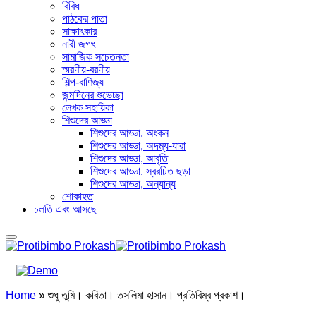
বিবিধ
পাঠকের পাতা
সাক্ষাৎকার
নারী জগৎ
সামাজিক সচেতনতা
স্মরণীয়-বরণীয়
শিল্প-বাণিজ্য
জন্মদিনের শুভেচ্ছা
লেখক সহায়িকা
শিশুদের আড্ডা
শিশুদের আড্ডা, অংকন
শিশুদের আড্ডা, অদম্য-যারা
শিশুদের আড্ডা, আবৃতি
শিশুদের আড্ডা, স্বরচিত ছড়া
শিশুদের আড্ডা, অন্যান্য
শোকাহত
চলতি এবং আসছে
Home
»
শুধু তুমি। কবিতা। তসলিমা হাসান। প্রতিবিম্ব প্রকাশ।