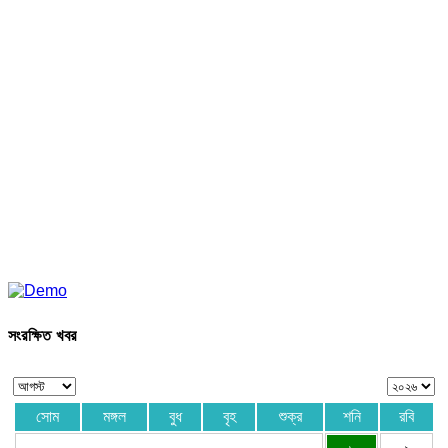
সংরক্ষিত খবর
সোম
মঙ্গল
বুধ
বৃহ
শুক্র
শনি
রবি