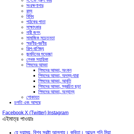
স.প.ক গ্রুপ খবর
সংরক্ষণাগার
রম্য
বিবিধ
পাঠকের পাতা
সাক্ষাৎকার
নারী জগৎ
সামাজিক সচেতনতা
স্মরণীয়-বরণীয়
শিল্প-বাণিজ্য
জন্মদিনের শুভেচ্ছা
লেখক সহায়িকা
শিশুদের আড্ডা
শিশুদের আড্ডা, অংকন
শিশুদের আড্ডা, অদম্য-যারা
শিশুদের আড্ডা, আবৃতি
শিশুদের আড্ডা, স্বরচিত ছড়া
শিশুদের আড্ডা, অন্যান্য
শোকাহত
চলতি এবং আসছে
Facebook
X (Twitter)
Instagram
এইমাত্র পাওয়াঃ
হে দয়াময়, বিশ্ব স্রষ্টা আল্লাহ। কবিতা। আব্দুল গনি মিয়া