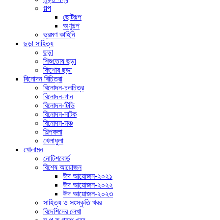
গল্প
ছোটগল্প
অণুগল্প
ভ্রমণ কাহিনি
ছড়া সাহিত্য
ছড়া
শিশুতোষ ছড়া
কিশোর ছড়া
বিনোদন বিচিত্রা
বিনোদন-চলচিত্র
বিনোদন-গান
বিনোদন-টিভি
বিনোদন-নাটক
বিনোদন-মঞ্চ
শিল্পকলা
খেলাধুলা
খোলামন
নোটিশবোর্ড
বিশেষ আয়োজন
ঈদ আয়োজন-২০২১
ঈদ আয়োজন-২০২২
ঈদ আয়োজন-২০২৩
সাহিত্য ও সংস্কৃতি খবর
বিদেশিদের লেখা