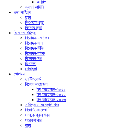
অণুগল্প
ভ্রমণ কাহিনি
ছড়া সাহিত্য
ছড়া
শিশুতোষ ছড়া
কিশোর ছড়া
বিনোদন বিচিত্রা
বিনোদন-চলচিত্র
বিনোদন-গান
বিনোদন-টিভি
বিনোদন-নাটক
বিনোদন-মঞ্চ
শিল্পকলা
খেলাধুলা
খোলামন
নোটিশবোর্ড
বিশেষ আয়োজন
ঈদ আয়োজন-২০২১
ঈদ আয়োজন-২০২২
ঈদ আয়োজন-২০২৩
সাহিত্য ও সংস্কৃতি খবর
বিদেশিদের লেখা
স.প.ক গ্রুপ খবর
সংরক্ষণাগার
রম্য