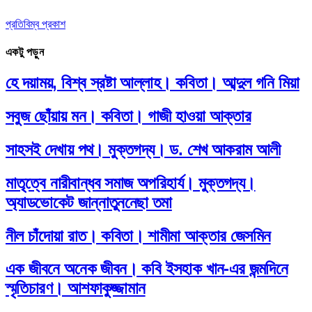
প্রতিবিম্ব প্রকাশ
একটু পড়ুন
হে দয়াময়, বিশ্ব স্রষ্টা আল্লাহ। কবিতা। আব্দুল গনি মিয়া
সবুজ ছোঁয়ায় মন। কবিতা। গাজী হাওয়া আক্তার
সাহসই দেখায় পথ। মুক্তগদ্য। ড. শেখ আকরাম আলী
মাতৃত্বে নারীবান্ধব সমাজ অপরিহার্য। মুক্তগদ্য।
অ্যাডভোকেট জান্নাতুননেছা তমা
নীল চাঁদোয়া রাত। কবিতা। শামীমা আক্তার জেসমিন
এক জীবনে অনেক জীবন। কবি ইসহাক খান-এর জন্মদিনে
স্মৃতিচারণ। আশফাকুজ্জামান