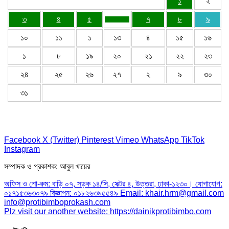
১
২
৩
৪
৫
৭
৮
৯
১০
১১
১
১৩
৪
১৫
১৬
১
৮
১৯
২০
২১
২২
২৩
২৪
২৫
২৬
২৭
২
৯
৩০
৩১
Facebook
X (Twitter)
Pinterest
Vimeo
WhatsApp
TikTok
Instagram
সম্পাদক ও প্রকাশক: আবুল খায়ের
অফিস ও শো-রুম: বাড়ি ০৭, সড়ক ১৪/সি, সেক্টর ৪, উত্তরা, ঢাকা-১২৩০। যোগাযোগ:
০১৭১৫৩৬৩০৭৯ বিজ্ঞাপন: ০১৮২৬৩৯৫৫৪৯ Email: khair.hrm@gmail.com
info@protibimboprokash.com
Plz visit our another website: https://dainikprotibimbo.com