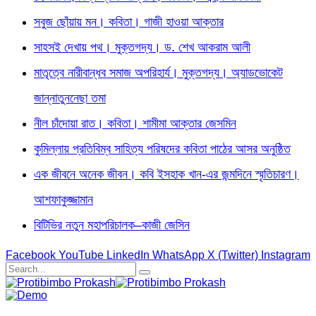
সবুজ ছোঁয়ায় মন। কবিতা। গাজী হাওয়া আক্তার
সাহসই দেখায় পথ। মুক্তগদ্য। ড. শেখ আকরাম আলী
মাতৃত্বে নারীবান্ধব সমাজ অপরিহার্য। মুক্তগদ্য। অ্যাডভোকেট
জান্নাতুননেছা তমা
নীল চাঁদোয়া রাত। কবিতা। শামীমা আক্তার জেসমিন
কুমিল্লায় প্রতিবিম্ব সাহিত্য পরিষদের কবিতা পাঠের আসর অনুষ্ঠিত
এক জীবনে অনেক জীবন। কবি ইসহাক খান-এর জন্মদিনে স্মৃতিচারণ।
আশফাকুজ্জামান
বিটিভির নতুন মহাপরিচালক–কাজী জেসিন
Facebook
YouTube
LinkedIn
WhatsApp
X (Twitter)
Instagram