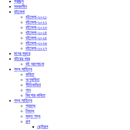
প্রচ্ছদ
সমকালীন
বইমেলা
বইমেলা-২০২১
বইমেলা-২০২২
বইমেলা-২০২৩
বইমেলা-২০২৪
বইমেলা-২০২৫
বইমেলা-২০২৬
বইমেলা-২০২৭
মনের মুকুরে
বইয়ের খবর
বই আলোচনা
পদ্য সাহিত্য
কবিতা
অণুকবিতা
গীতিকবিতা
গান
কিশোর কবিতা
গদ্য সাহিত্য
প্রবন্ধ
নিবন্ধ
মুক্ত গদ্য
গল্প
ছোটগল্প