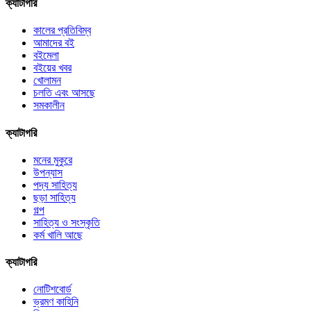
ক্যাটাগরি
কালের প্রতিবিম্ব
আমাদের বই
বইমেলা
বইয়ের খবর
খোলামন
চলতি এবং আসছে
সমকালীন
ক্যাটাগরি
মনের মুকুরে
উপন্যাস
পদ্য সাহিত্য
ছড়া সাহিত্য
গল্প
সাহিত্য ও সংস্কৃতি
কর্ম খালি আছে
ক্যাটাগরি
নোটিশবোর্ড
ভ্রমণ কাহিনি