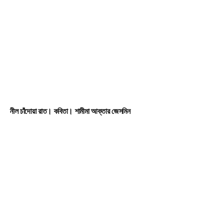
নীল চাঁদোয়া রাত। কবিতা। শামীমা আক্তার জেসমিন