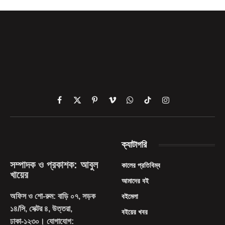
Facebook
X
Pinterest
Vimeo
WhatsApp
TikTok
Instagram
(Twitter)
ক্যাটাগরি
সম্পাদক ও প্রকাশক: আবুল
কালের প্রতিবিম্ব
খায়ের
আমাদের বই
অফিস ও শো-রুম: বাড়ি ০৭, সড়ক
বইমেলা
১৪/সি, সেক্টর ৪, উত্তরা,
বইয়ের খবর
ঢাকা-১২৩০। যোগাযোগ: