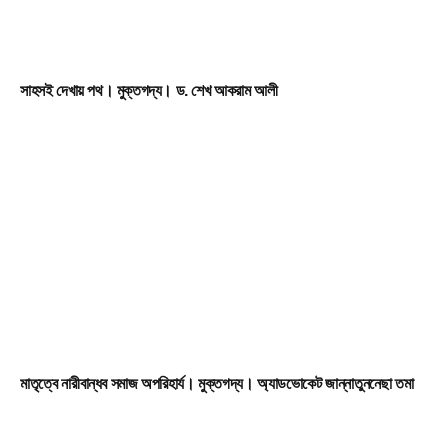
সাহসই দেখায় পথ। মুক্তগদ্য। ড. শেখ আকরাম আলী
মাতৃত্বে নারীবান্ধব সমাজ অপরিহার্য। মুক্তগদ্য। অ্যাডভোকেট জান্নাতুননেছা তমা