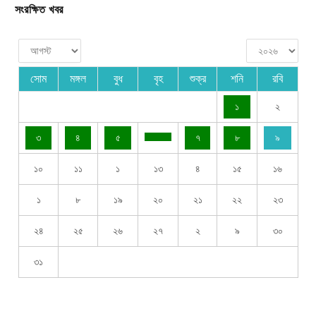
সংরক্ষিত খবর
সোম
মঙ্গল
বুধ
বৃহ
শুক্র
শনি
রবি
১
২
৩
৪
৫
৭
৮
৯
১০
১১
১
১৩
৪
১৫
১৬
১
৮
১৯
২০
২১
২২
২৩
২৪
২৫
২৬
২৭
২
৯
৩০
৩১