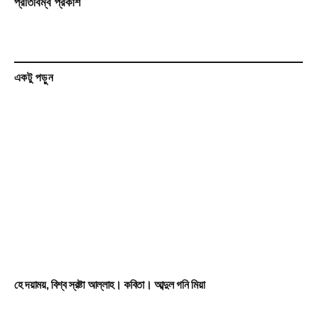
প্রতিবিম্ব প্রকাশ
একটু পড়ুন
হে দয়াময়, বিশ্ব স্রষ্টা আল্লাহ। কবিতা। আব্দুল গনি মিয়া