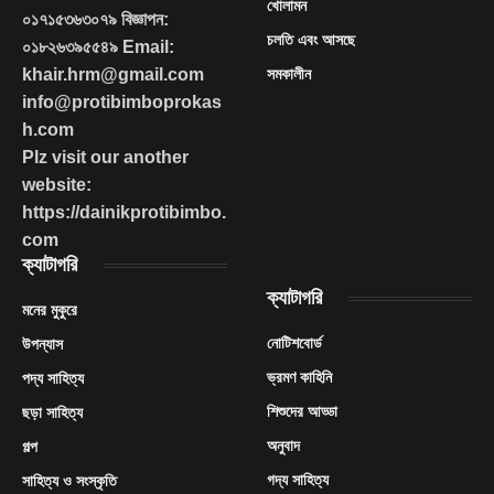
খোলামন
০১৭১৫৩৬৩০৭৯ বিজ্ঞাপন:
চলতি এবং আসছে
০১৮২৬৩৯৫৫৪৯ Email:
khair.hrm@gmail.com
সমকালীন
info@protibimboprokas
h.com
Plz visit our another
website:
https://dainikprotibimbo.
com
ক্যাটাগরি
ক্যাটাগরি
মনের মুকুরে
নোটিশবোর্ড
উপন্যাস
ভ্রমণ কাহিনি
পদ্য সাহিত্য
শিশুদের আড্ডা
ছড়া সাহিত্য
অনুবাদ
গল্প
গদ্য সাহিত্য
সাহিত্য ও সংস্কৃতি