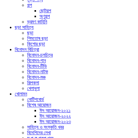
গল্প
ছোটগল্প
অণুগল্প
ভ্রমণ কাহিনি
ছড়া সাহিত্য
ছড়া
শিশুতোষ ছড়া
কিশোর ছড়া
বিনোদন বিচিত্রা
বিনোদন-চলচিত্র
বিনোদন-গান
বিনোদন-টিভি
বিনোদন-নাটক
বিনোদন-মঞ্চ
শিল্পকলা
খেলাধুলা
খোলামন
নোটিশবোর্ড
বিশেষ আয়োজন
ঈদ আয়োজন-২০২১
ঈদ আয়োজন-২০২২
ঈদ আয়োজন-২০২৩
সাহিত্য ও সংস্কৃতি খবর
বিদেশিদের লেখা