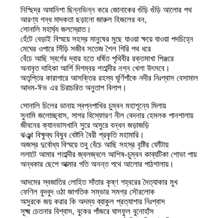
নিশ্ছিদ্র অমানিশা ছিন্নভিন্ন করে জোনাকের গুঁড়ি গুঁড়ি আলোর পথ
আরণ্য গন্ধ মাদকতা ছড়ানো জারুল হিজলের বন,
সোনালি মহার্ঘ্য জলস্রোত।
হেঁটে বেড়াই বিস্ময়ে সহস্র মানুষের মুছে যাওয়া ক্ষয়ে যাওয়া পদচিহ্নে
মেঘের ওপারে সিঁড়ি সজীব সতেজ শৈল গিরি পথ ধরে
বেঁচে আছি স্বর্গের দ্বার হতে ধর্ষিত পৃথিবীর রক্তমাখা পিঞ্জরে
অনাবৃত দাহিকা আর্শি দিগম্বর শতাব্দীর নগ্ন খেলা উৎসবে।
অতৃপ্তির কারাগারে আসক্তির রহস্য ঘূর্ণিপাঁকে নদীর নিঃশ্বাস বেসামাল
আদম-ঈভ এর চিরাচরিত অনুতাপ বিলাপ।
সোনালি চিলের ডানায় স্বপ্নপাখির চুম্বন মহাশূন্যে মিলায়
সুনামি জলোচ্ছ্বাস, সাগর বিস্ফোরণ নীল বেদনার হেমলক পানশালায়
জীবনের ক্যানভাসখানি সুরে অসুরে বন্ধন জড়াজড়ি
ঝঞ্ঝা বিক্ষুব্ধ বিষুব বেষ্টনি বৈরী প্রকৃতি মহামারি।
অজস্র দুর্বোধ্য বিস্ময়ে তবু বেঁচে আছি সহস্র বৃষ্টির ফোঁটায়
ললাটে আমার শতাব্দীর জ্বলজ্বলে আশিষ-চুম্বন কাব্যটিকা শোভা পায়
অন্ধকার ছেপে আত্মার গতি অনন্ত পথে আলোর পাঠশালায়।
আদমের স্বজাতির লোহিত সাঁতার কৃষ্ণ গহ্বরের দৈত্যাকার মুখ
ফেণিল বুদবুদ ওঠা জাগতিক সম্ভার সমগ্র সৌরলোক
অসুরকে জয় করার কি অদম্য ব্যাকুল প্রত্যাশার নিঃশ্বাস
সূক্ষ্ম চেতনার বিশ্বাস, বুকের পাঁজরে ঘাসফুল বুনোহাঁস