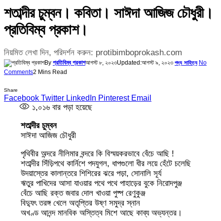
শতাব্দীর চুম্বন। কবিতা। সাঈদা আজিজ চৌধুরী।
প্রতিবিম্ব প্রকাশ।
নিয়মিত লেখা দিন, পরিদর্শন করুন: protibimboprokash.com
By
প্রতিবিম্ব প্রকাশ
আগস্ট ৮, ২০২৩
Updated:
আগস্ট ৯, ২০২৩
No
পদ্য সাহিত্য
Comments
2 Mins Read
Share
Facebook
Twitter
LinkedIn
Pinterest
Email
১,০১৬
বার পড়া হয়েছে
শতাব্দীর চুম্বন
সাঈদা আজিজ চৌধুরী
পৃথিবীর অন্দরে নীলিমার বন্দরে কি বিস্ময়করভাবে বেঁচে আছি !
শতাব্দীর সিঁড়িপথে কার্নিশে পদযুগল, ধাপগুলো ধীর লয়ে হেঁটে চলেছি
উদয়াস্তের কালান্তরে শিশিরের ঝরে পড়া, সোনালি সূর্য
ঋতুর পাখিদের আসা যাওয়ার পথে পথে পাহাড়ের বুকে নিরোদপুঞ্জ
বেঁচে আছি রক্ত জবার দোল খাওয়া পুষ্প রেণুকুঞ্জ
বিদ্যুৎ তরঙ্গ খেলে অতৃপ্তির উষ্ণ সমুদ্র স্নান
অখণ্ড আনন্দ মানবিক অস্তিত্ব মিশে আছে কাব্য অভ্যন্তর।