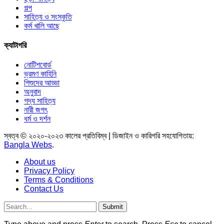
গল্প
সাহিত্য ও সংস্কৃতি
কর্ম খালি আছে
ক্যাটাগরি
নোটিশবোর্ড
ভ্রমণ কাহিনি
শিশুদের আড্ডা
অনুবাদ
গদ্য সাহিত্য
নারী জগৎ
ধর্ম ও দর্শন
স্বত্ব © ২০২০-২০২৩ কালের প্রতিবিম্ব | ডিজাইন ও কারিগরি সহযোগিতায়:
Bangla Webs
.
About us
Privacy Policy
Terms & Conditions
Contact Us
Submit