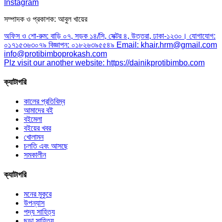
Instagram
সম্পাদক ও প্রকাশক: আবুল খায়ের
অফিস ও শো-রুম: বাড়ি ০৭, সড়ক ১৪/সি, সেক্টর ৪, উত্তরা, ঢাকা-১২৩০। যোগাযোগ:
০১৭১৫৩৬৩০৭৯ বিজ্ঞাপন: ০১৮২৬৩৯৫৫৪৯ Email: khair.hrm@gmail.com
info@protibimboprokash.com
Plz visit our another website: https://dainikprotibimbo.com
ক্যাটাগরি
কালের প্রতিবিম্ব
আমাদের বই
বইমেলা
বইয়ের খবর
খোলামন
চলতি এবং আসছে
সমকালীন
ক্যাটাগরি
মনের মুকুরে
উপন্যাস
পদ্য সাহিত্য
ছড়া সাহিত্য