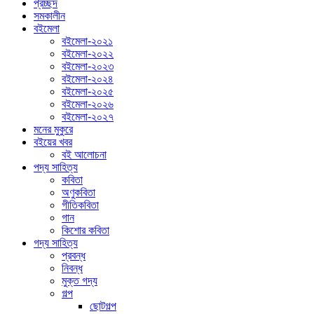
প্রচ্ছদ
সমকালীন
বইমেলা
বইমেলা-২০২১
বইমেলা-২০২২
বইমেলা-২০২৩
বইমেলা-২০২৪
বইমেলা-২০২৫
বইমেলা-২০২৬
বইমেলা-২০২৭
মনের মুকুরে
বইয়ের খবর
বই আলোচনা
পদ্য সাহিত্য
কবিতা
অণুকবিতা
গীতিকবিতা
গান
কিশোর কবিতা
গদ্য সাহিত্য
প্রবন্ধ
নিবন্ধ
মুক্ত গদ্য
গল্প
ছোটগল্প