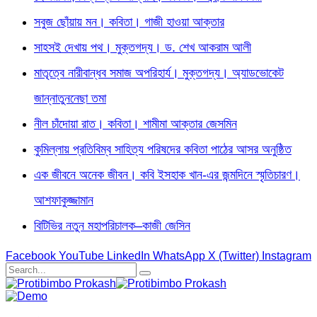
সবুজ ছোঁয়ায় মন। কবিতা। গাজী হাওয়া আক্তার
সাহসই দেখায় পথ। মুক্তগদ্য। ড. শেখ আকরাম আলী
মাতৃত্বে নারীবান্ধব সমাজ অপরিহার্য। মুক্তগদ্য। অ্যাডভোকেট
জান্নাতুননেছা তমা
নীল চাঁদোয়া রাত। কবিতা। শামীমা আক্তার জেসমিন
কুমিল্লায় প্রতিবিম্ব সাহিত্য পরিষদের কবিতা পাঠের আসর অনুষ্ঠিত
এক জীবনে অনেক জীবন। কবি ইসহাক খান-এর জন্মদিনে স্মৃতিচারণ।
আশফাকুজ্জামান
বিটিভির নতুন মহাপরিচালক–কাজী জেসিন
Facebook
YouTube
LinkedIn
WhatsApp
X (Twitter)
Instagram