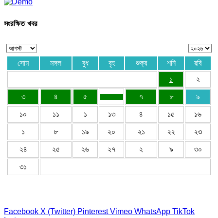
সংরক্ষিত খবর
সোম
মঙ্গল
বুধ
বৃহ
শুক্র
শনি
রবি
১
২
৩
৪
৫
৭
৮
৯
১০
১১
১
১৩
৪
১৫
১৬
১
৮
১৯
২০
২১
২২
২৩
২৪
২৫
২৬
২৭
২
৯
৩০
৩১
Facebook
X (Twitter)
Pinterest
Vimeo
WhatsApp
TikTok