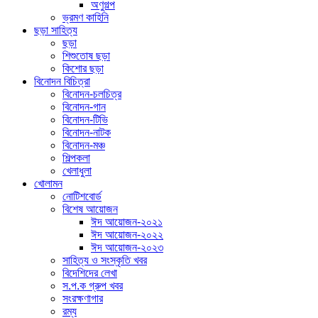
অণুগল্প
ভ্রমণ কাহিনি
ছড়া সাহিত্য
ছড়া
শিশুতোষ ছড়া
কিশোর ছড়া
বিনোদন বিচিত্রা
বিনোদন-চলচিত্র
বিনোদন-গান
বিনোদন-টিভি
বিনোদন-নাটক
বিনোদন-মঞ্চ
শিল্পকলা
খেলাধুলা
খোলামন
নোটিশবোর্ড
বিশেষ আয়োজন
ঈদ আয়োজন-২০২১
ঈদ আয়োজন-২০২২
ঈদ আয়োজন-২০২৩
সাহিত্য ও সংস্কৃতি খবর
বিদেশিদের লেখা
স.প.ক গ্রুপ খবর
সংরক্ষণাগার
রম্য