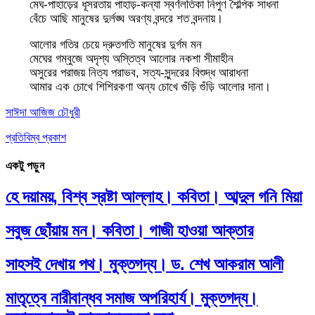
মেঘ-পাহাড়ের ধূসরতায় পাহাড়-কন্যা স্বর্ণলতিকা নিপুণ শৈল্পিক সাধনা
বেঁচে আছি মানুষের দুর্লঙ্ঘ অরণ্য বন্দরে শত বন্দনায়।
আলোর গতির চেয়ে দ্রুতগতি মানুষের দুর্গম মন
মেঘের গম্বুজে অদৃশ্য অস্তিত্ব আলোর নকশা সীমাহীন
অসুরের পরাজয় নিত্য পরাভব, সত্য-সুন্দরের বিশুদ্ধ আরাধনা
আমার এক চোখে শিশিরকণা অন্য চোখে গুঁড়ি গুঁড়ি আলোর দানা।
সাঈদা আজিজ চৌধুরী
প্রতিবিম্ব প্রকাশ
একটু পড়ুন
হে দয়াময়, বিশ্ব স্রষ্টা আল্লাহ। কবিতা। আব্দুল গনি মিয়া
সবুজ ছোঁয়ায় মন। কবিতা। গাজী হাওয়া আক্তার
সাহসই দেখায় পথ। মুক্তগদ্য। ড. শেখ আকরাম আলী
মাতৃত্বে নারীবান্ধব সমাজ অপরিহার্য। মুক্তগদ্য।