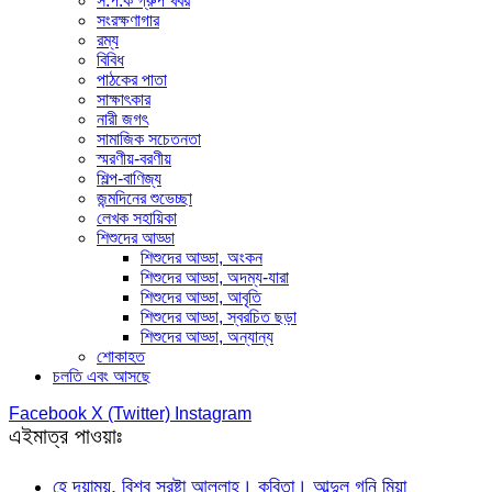
স.প.ক গ্রুপ খবর
সংরক্ষণাগার
রম্য
বিবিধ
পাঠকের পাতা
সাক্ষাৎকার
নারী জগৎ
সামাজিক সচেতনতা
স্মরণীয়-বরণীয়
শিল্প-বাণিজ্য
জন্মদিনের শুভেচ্ছা
লেখক সহায়িকা
শিশুদের আড্ডা
শিশুদের আড্ডা, অংকন
শিশুদের আড্ডা, অদম্য-যারা
শিশুদের আড্ডা, আবৃতি
শিশুদের আড্ডা, স্বরচিত ছড়া
শিশুদের আড্ডা, অন্যান্য
শোকাহত
চলতি এবং আসছে
Facebook
X (Twitter)
Instagram
এইমাত্র পাওয়াঃ
হে দয়াময়, বিশ্ব স্রষ্টা আল্লাহ। কবিতা। আব্দুল গনি মিয়া