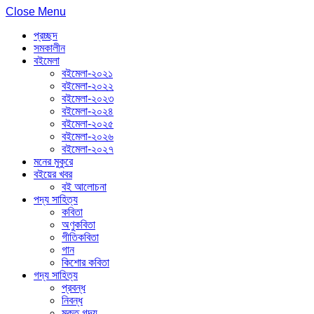
Close Menu
প্রচ্ছদ
সমকালীন
বইমেলা
বইমেলা-২০২১
বইমেলা-২০২২
বইমেলা-২০২৩
বইমেলা-২০২৪
বইমেলা-২০২৫
বইমেলা-২০২৬
বইমেলা-২০২৭
মনের মুকুরে
বইয়ের খবর
বই আলোচনা
পদ্য সাহিত্য
কবিতা
অণুকবিতা
গীতিকবিতা
গান
কিশোর কবিতা
গদ্য সাহিত্য
প্রবন্ধ
নিবন্ধ
মুক্ত গদ্য