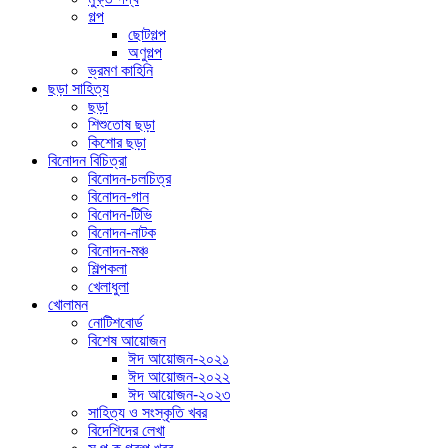
গল্প
ছোটগল্প
অণুগল্প
ভ্রমণ কাহিনি
ছড়া সাহিত্য
ছড়া
শিশুতোষ ছড়া
কিশোর ছড়া
বিনোদন বিচিত্রা
বিনোদন-চলচিত্র
বিনোদন-গান
বিনোদন-টিভি
বিনোদন-নাটক
বিনোদন-মঞ্চ
শিল্পকলা
খেলাধুলা
খোলামন
নোটিশবোর্ড
বিশেষ আয়োজন
ঈদ আয়োজন-২০২১
ঈদ আয়োজন-২০২২
ঈদ আয়োজন-২০২৩
সাহিত্য ও সংস্কৃতি খবর
বিদেশিদের লেখা