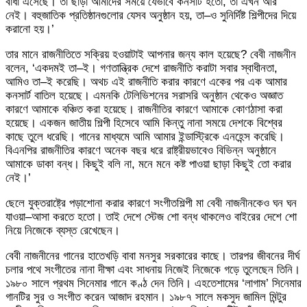
বাধা এসেছে। তা ছাড়া আমাদের সময়ে যেভাবে কনসার্ট হতো, তা এখন আর
নেই। বহুজাতিক প্রতিষ্ঠানগুলোর যেসব অনুষ্ঠান হয়, তা–ও সুনির্দিষ্ট শিল্পীদের দিয়ে
করানো হয়।’
তার মানে রাজনীতিতে সক্রিয় হওয়াটাই আপনার জন্য কাল হয়েছে? বেবী নাজনীন
বলেন, ‘একদমই তা–ই। গণতান্ত্রিক দেশে রাজনীতি করাটা সবার স্বাধীনতা,
আমিও তা–ই করেছি। অথচ এই রাজনীতি করার কারণে একের পর এক আমার
কনসার্ট বাতিল হয়েছে। এমনকি টেলিভিশনের সরাসরি অনুষ্ঠান থেকেও অজ্ঞাত
কারণে আমাকে বঞ্চিত করা হয়েছে। রাজনীতির কারণে আমাকে কোণঠাসা করা
হয়েছে। একজন জাতীয় শিল্পী হিসেবে আমি কিন্তু নানা সময়ে দেশকে বিশ্বের
কাছে তুলে ধরেছি। গানের মাধ্যমে আমি আমার ইন্ডাস্ট্রিকে এনহেন্স করেছি।
বিএনপির রাজনীতির কারণে অনেক বছর ধরে রাষ্ট্রীয়ভাবেও বিভিন্ন অনুষ্ঠানে
আমাকে ডাকা বন্ধ। কিছুই বলি না, মনে মনে কষ্ট পাওয়া ছাড়া কিছুই তো করার
নেই।’
ছেলে যুক্তরাষ্ট্রে পড়াশোনা করার কারণে সংগীতশিল্পী মা বেবী নাজনীনকেও ঘন ঘন
যাওয়া–আসা করতে হতো। তাই দেশে স্টেজ শো বন্ধ থাকলেও বাইরের দেশে শো
নিয়ে নিজেকে ব্যস্ত রেখেছেন।
বেবী নাজনীনের গানের হাতেখড়ি বাবা মনসুর সরকারের কাছে। তারপর জীবনের দীর্ঘ
চলার পথে সংগীতের নানা দীক্ষা এবং সাধনায় নিজেই নিজেকে গড়ে তুলেছেন তিনি।
১৯৮০ সালে প্রথম সিনেমার গানে কণ্ঠ দেন তিনি। এহতেশামের ‘লাগাম’ সিনেমার
গানটির সুর ও সংগীত করেন আজাদ রহমান। ১৯৮৭ সালে মকসুদ জামিল মিন্টুর