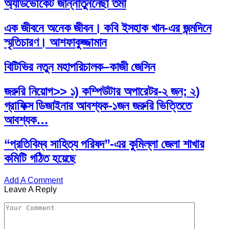
অ্যাডভোকেট জান্নাতুননেছা তমা
এক জীবনে অনেক জীবন। কবি ইসহাক খান-এর জন্মদিনে
স্মৃতিচারণ। আশফাকুজ্জামান
বিটিভির নতুন মহাপরিচালক–কাজী জেসিন
জরুরি নিয়োগ>> ১) কম্পিউটার অপারেটর-২ জন; ২)
গ্রাফিক্স ডিজাইনার আবশ্যক-১জন জরুরি ভিত্তিতে
আবশ্যক…
“প্রতিবিম্ব সাহিত্য পরিষদ”-এর কুমিল্লা জেলা শাখার
কমিটি গঠিত হয়েছে
Add A Comment
Leave A Reply