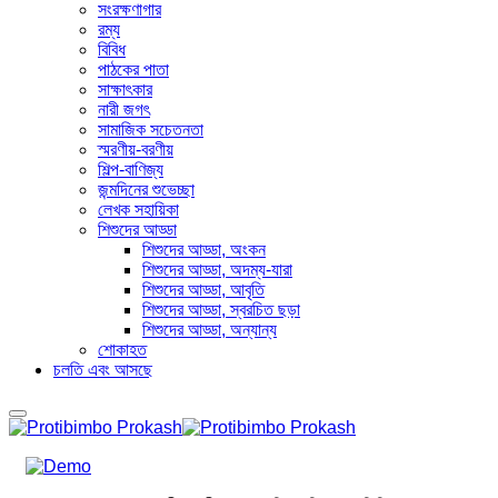
সংরক্ষণাগার
রম্য
বিবিধ
পাঠকের পাতা
সাক্ষাৎকার
নারী জগৎ
সামাজিক সচেতনতা
স্মরণীয়-বরণীয়
শিল্প-বাণিজ্য
জন্মদিনের শুভেচ্ছা
লেখক সহায়িকা
শিশুদের আড্ডা
শিশুদের আড্ডা, অংকন
শিশুদের আড্ডা, অদম্য-যারা
শিশুদের আড্ডা, আবৃতি
শিশুদের আড্ডা, স্বরচিত ছড়া
শিশুদের আড্ডা, অন্যান্য
শোকাহত
চলতি এবং আসছে