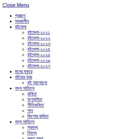
Close Menu
প্রচ্ছদ
সমকালীন
বইমেলা
বইমেলা-২০২১
বইমেলা-২০২২
বইমেলা-২০২৩
বইমেলা-২০২৪
বইমেলা-২০২৫
বইমেলা-২০২৬
বইমেলা-২০২৭
মনের মুকুরে
বইয়ের খবর
বই আলোচনা
পদ্য সাহিত্য
কবিতা
অণুকবিতা
গীতিকবিতা
গান
কিশোর কবিতা
গদ্য সাহিত্য
প্রবন্ধ
নিবন্ধ
মুক্ত গদ্য