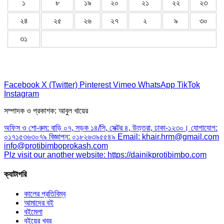
১
৮
১৯
২০
২১
২২
২৩
২৪
২৫
২৬
২৭
২
৯
৩০
৩১
Facebook
X (Twitter)
Pinterest
Vimeo
WhatsApp
TikTok
Instagram
সম্পাদক ও প্রকাশক: আবুল খায়ের
অফিস ও শো-রুম: বাড়ি ০৭, সড়ক ১৪/সি, সেক্টর ৪, উত্তরা, ঢাকা-১২৩০। যোগাযোগ:
০১৭১৫৩৬৩০৭৯ বিজ্ঞাপন: ০১৮২৬৩৯৫৫৪৯ Email: khair.hrm@gmail.com
info@protibimboprokash.com
Plz visit our another website: https://dainikprotibimbo.com
ক্যাটাগরি
কালের প্রতিবিম্ব
আমাদের বই
বইমেলা
বইয়ের খবর