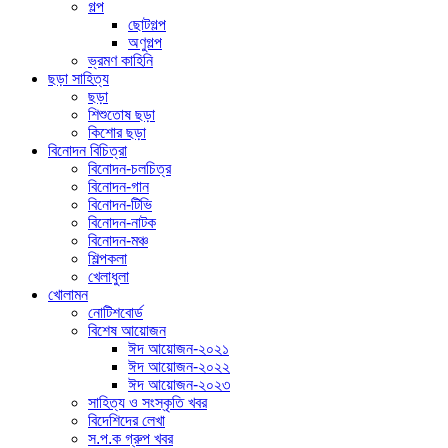
গল্প
ছোটগল্প
অণুগল্প
ভ্রমণ কাহিনি
ছড়া সাহিত্য
ছড়া
শিশুতোষ ছড়া
কিশোর ছড়া
বিনোদন বিচিত্রা
বিনোদন-চলচিত্র
বিনোদন-গান
বিনোদন-টিভি
বিনোদন-নাটক
বিনোদন-মঞ্চ
শিল্পকলা
খেলাধুলা
খোলামন
নোটিশবোর্ড
বিশেষ আয়োজন
ঈদ আয়োজন-২০২১
ঈদ আয়োজন-২০২২
ঈদ আয়োজন-২০২৩
সাহিত্য ও সংস্কৃতি খবর
বিদেশিদের লেখা
স.প.ক গ্রুপ খবর