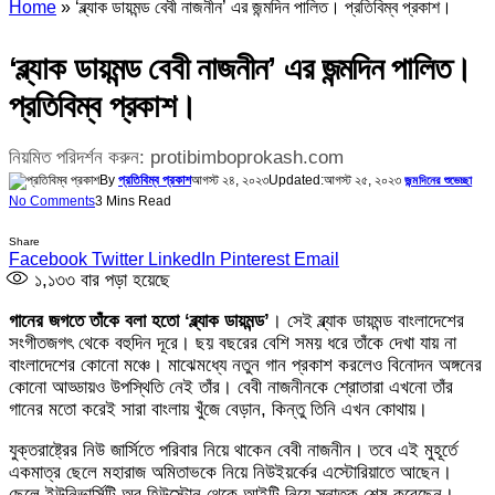
Home
»
‘ব্ল্যাক ডায়মন্ড বেবী নাজনীন’ এর জন্মদিন পালিত। প্রতিবিম্ব প্রকাশ।
‘ব্ল্যাক ডায়মন্ড বেবী নাজনীন’ এর জন্মদিন পালিত।
প্রতিবিম্ব প্রকাশ।
নিয়মিত পরিদর্শন করুন: protibimboprokash.com
By
প্রতিবিম্ব প্রকাশ
আগস্ট ২৪, ২০২৩
Updated:
আগস্ট ২৫, ২০২৩
জন্মদিনের শুভেচ্ছা
No Comments
3 Mins Read
Share
Facebook
Twitter
LinkedIn
Pinterest
Email
১,১৩৩
বার পড়া হয়েছে
গানের জগতে তাঁকে বলা হতো ‘ব্ল্যাক ডায়মন্ড’
। সেই ব্ল্যাক ডায়মন্ড বাংলাদেশের
সংগীতজগৎ থেকে বহুদিন দূরে। ছয় বছরের বেশি সময় ধরে তাঁকে দেখা যায় না
বাংলাদেশের কোনো মঞ্চে। মাঝেমধ্যে নতুন গান প্রকাশ করলেও বিনোদন অঙ্গনের
কোনো আড্ডায়ও উপস্থিতি নেই তাঁর। বেবী নাজনীনকে শ্রোতারা এখনো তাঁর
গানের মতো করেই সারা বাংলায় খুঁজে বেড়ান, কিন্তু তিনি এখন কোথায়।
যুক্তরাষ্ট্রের নিউ জার্সিতে পরিবার নিয়ে থাকেন বেবী নাজনীন। তবে এই মুহূর্তে
একমাত্র ছেলে মহারাজ অমিতাভকে নিয়ে নিউইয়র্কের এস্টোরিয়াতে আছেন।
ছেলে ইউনিভার্সিটি অব হিউস্টোন থেকে আইটি নিয়ে স্নাতক শেষ করেছেন।