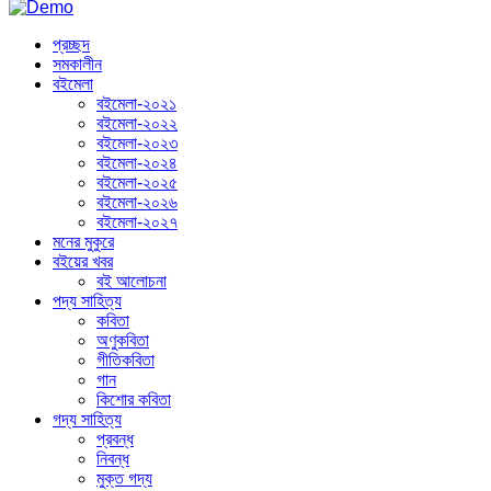
প্রচ্ছদ
সমকালীন
বইমেলা
বইমেলা-২০২১
বইমেলা-২০২২
বইমেলা-২০২৩
বইমেলা-২০২৪
বইমেলা-২০২৫
বইমেলা-২০২৬
বইমেলা-২০২৭
মনের মুকুরে
বইয়ের খবর
বই আলোচনা
পদ্য সাহিত্য
কবিতা
অণুকবিতা
গীতিকবিতা
গান
কিশোর কবিতা
গদ্য সাহিত্য
প্রবন্ধ
নিবন্ধ
মুক্ত গদ্য