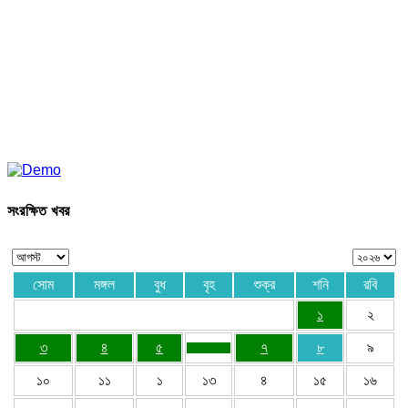
সংরক্ষিত খবর
সোম
মঙ্গল
বুধ
বৃহ
শুক্র
শনি
রবি
১
২
৩
৪
৫
৭
৮
৯
১০
১১
১
১৩
৪
১৫
১৬