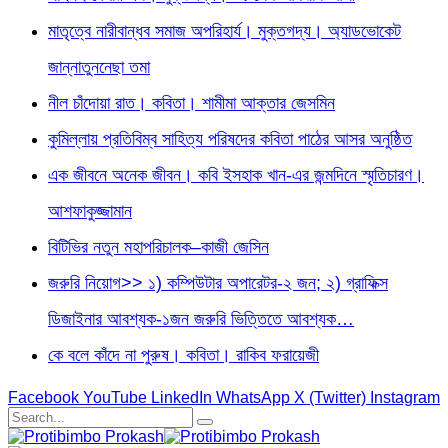
মাতৃত্বে নারীবান্ধব সমাজ অপরিহার্য। মুক্তগদ্য। অ্যাডভোকেট
জান্নাতুননেছা তমা
নীল চাঁদোয়া রাত। কবিতা। শামীমা আক্তার জেসমিন
কুমিল্লায় প্রতিবিম্ব সাহিত্য পরিষদের কবিতা পাঠের আসর অনুষ্ঠিত
এক জীবনে অনেক জীবন। কবি ইসহাক খান-এর জন্মদিনে স্মৃতিচারণ।
আশফাকুজ্জামান
বিটিভির নতুন মহাপরিচালক–কাজী জেসিন
জরুরি নিয়োগ>> ১) কম্পিউটার অপারেটর-২ জন; ২) গ্রাফিক্স
ডিজাইনার আবশ্যক-১জন জরুরি ভিত্তিতে আবশ্যক…
কে বলে কাঁদে না পুরুষ। কবিতা। রাকিব ফরায়েজী
Facebook
YouTube
LinkedIn
WhatsApp
X (Twitter)
Instagram