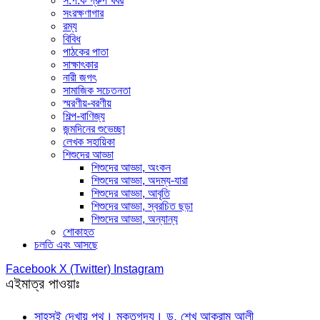
স.প.ক গ্রুপ খবর
সংরক্ষণাগার
রম্য
বিবিধ
পাঠকের পাতা
সাক্ষাৎকার
নারী জগৎ
সামাজিক সচেতনতা
স্মরণীয়-বরণীয়
শিল্প-বাণিজ্য
জন্মদিনের শুভেচ্ছা
লেখক সহায়িকা
শিশুদের আড্ডা
শিশুদের আড্ডা, অংকন
শিশুদের আড্ডা, অদম্য-যারা
শিশুদের আড্ডা, আবৃতি
শিশুদের আড্ডা, স্বরচিত ছড়া
শিশুদের আড্ডা, অন্যান্য
শোকাহত
চলতি এবং আসছে
Facebook
X (Twitter)
Instagram
এইমাত্র পাওয়াঃ
সাহসই দেখায় পথ। মুক্তগদ্য। ড. শেখ আকরাম আলী