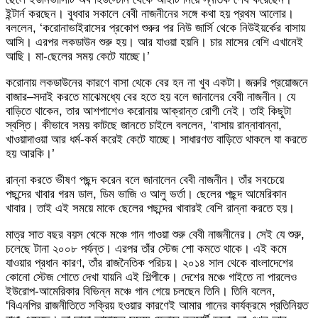
ইন্টার্ন করছেন। বুধবার সকালে বেবী নাজনীনের সঙ্গে কথা হয় প্রথম আলোর।
বললেন, ‘করোনাভাইরাসের প্রকোপ শুরুর পর নিউ জার্সি থেকে নিউইয়র্কের বাসায়
আসি। এরপর লকডাউন শুরু হয়। আর যাওয়া হয়নি। চার মাসের বেশি এখানেই
আছি। মা-ছেলের সময় কেটে যাচ্ছে।’
করোনায় লকডাউনের কারণে বাসা থেকে বের হন না খুব একটা। জরুরি প্রয়োজনে
বাজার–সদাই করতে মাঝেমধ্যে বের হতে হয় বলে জানালের বেবী নাজনীন। যে
বাড়িতে থাকেন, তার আশপাশেও করোনায় আক্রান্ত রোগী নেই। তাই কিছুটা
স্বস্তি। কীভাবে সময় কাটছে জানতে চাইলে বললেন, ‘বাসায় রান্নাবান্না,
খাওয়াদাওয়া আর ধর্ম-কর্ম করেই কেটে যাচ্ছে। সাধারণত বাড়িতে থাকলে যা করতে
হয় আরকি।’
রান্না করতে ভীষণ পছন্দ করেন বলে জানালেন বেবী নাজনীন। তাঁর সবচেয়ে
পছন্দের খাবার গরম ডাল, ডিম ভাজি ও আলু ভর্তা। ছেলের পছন্দ আমেরিকান
খাবার। তাই এই সময়ে মাকে ছেলের পছন্দের খাবারই বেশি রান্না করতে হয়।
মাত্র সাত বছর বয়স থেকে মঞ্চে গান গাওয়া শুরু বেবী নাজনীনের। সেই যে শুরু,
চলেছে টানা ২০০৮ পর্যন্ত। এরপর তাঁর স্টেজ শো কমতে থাকে। এই কমে
যাওয়ার প্রধান কারণ, তাঁর রাজনৈতিক পরিচয়। ২০১৪ সাল থেকে বাংলাদেশের
কোনো স্টেজ শোতে দেখা যায়নি এই শিল্পীকে। দেশের মঞ্চে গাইতে না পারলেও
ইউরোপ-আমেরিকার বিভিন্ন মঞ্চে গান গেয়ে চলছেন তিনি। তিনি বলেন,
‘বিএনপির রাজনীতিতে সক্রিয় হওয়ার কারণেই আমার গানের কার্যক্রমে প্রতিনিয়ত