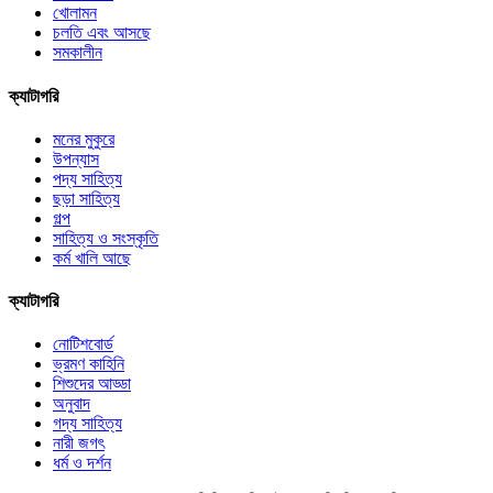
খোলামন
চলতি এবং আসছে
সমকালীন
ক্যাটাগরি
মনের মুকুরে
উপন্যাস
পদ্য সাহিত্য
ছড়া সাহিত্য
গল্প
সাহিত্য ও সংস্কৃতি
কর্ম খালি আছে
ক্যাটাগরি
নোটিশবোর্ড
ভ্রমণ কাহিনি
শিশুদের আড্ডা
অনুবাদ
গদ্য সাহিত্য
নারী জগৎ
ধর্ম ও দর্শন