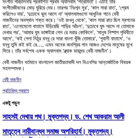
সংগীত পরিচালনায় প্রকাশিত প্রথম অ্যালবাম ‘পত্রমিতা’। এটিই তাঁর
সংগীতজীবনের মোড় ঘুরিয়ে দেয়। তারপর ‘নিঃশব্দ সুর’, ‘কাল সারা রাত’, ‘প্রেম
করিলেও দায়’, ‘দুচোখে ঝুম আসে না’ অ্যালবামগুলো আধুনিক গানে বেবী
নাজনীনের অবস্থান শক্ত করে। ‘ওই রংধনু থেকে’, ‘কাল সারা রাত ছিল স্বপনের
রাত’, ‘এলোমেলো বাতাসে উড়িয়েছি শাড়ির আঁচল’, ‘দুচোখে ঘুম আসে না তোমাকে
দেখার পর’, ‘আমার ঘুম ভাঙ্গাইয়া গেল রে মরার কোকিলে’, ‘মানুষ নিষ্পাপ পৃথিবীতে
আসে’, ‘কই গেলা নিঠুর বন্ধু রে সারা বাংলা খুঁজি তোমারে’, ‘পুবালী বাতাসে’, ‘ও
বন্ধু তুমি কই কই রে…, এমন অনেক জনপ্রিয় গান আজও দেশের মানুষের মুখে
ফিরে। তাঁর সর্বশেষ একক অ্যালবাম ‘ব্ল্যাক ডায়মন্ড বেবী নাজনীন’।
বেবী নাজনীন বর্তমানে বাংলাদেশ জাতীয়তাবাদী দল বিএনপির আন্তর্জাতিক বিষয়ক
সহসম্পাদক।
বেবী নাজনীন
প্রতিবিম্ব প্রকাশ
একটু পড়ুন
সাহসই দেখায় পথ। মুক্তগদ্য। ড. শেখ আকরাম আলী
মাতৃত্বে নারীবান্ধব সমাজ অপরিহার্য। মুক্তগদ্য।