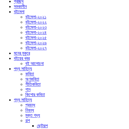
প্রচ্ছদ
সমকালীন
বইমেলা
বইমেলা-২০২১
বইমেলা-২০২২
বইমেলা-২০২৩
বইমেলা-২০২৪
বইমেলা-২০২৫
বইমেলা-২০২৬
বইমেলা-২০২৭
মনের মুকুরে
বইয়ের খবর
বই আলোচনা
পদ্য সাহিত্য
কবিতা
অণুকবিতা
গীতিকবিতা
গান
কিশোর কবিতা
গদ্য সাহিত্য
প্রবন্ধ
নিবন্ধ
মুক্ত গদ্য
গল্প
ছোটগল্প