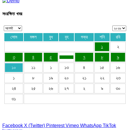
সংরক্ষিত খবর
সোম
মঙ্গল
বুধ
বৃহ
শুক্র
শনি
রবি
১
২
৩
৪
৫
৭
৮
৯
১০
১১
১
১৩
৪
১৫
১৬
১
৮
১৯
২০
২১
২২
২৩
২৪
২৫
২৬
২৭
২
৯
৩০
৩১
Facebook
X (Twitter)
Pinterest
Vimeo
WhatsApp
TikTok