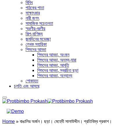
বিবিধ
পাঠকের পাতা
সাক্ষাৎকার
নারী জগৎ
সামাজিক সচেতনতা
স্মরণীয়-বরণীয়
শিল্প-বাণিজ্য
জন্মদিনের শুভেচ্ছা
লেখক সহায়িকা
শিশুদের আড্ডা
শিশুদের আড্ডা, অংকন
শিশুদের আড্ডা, অদম্য-যারা
শিশুদের আড্ডা, আবৃতি
শিশুদের আড্ডা, স্বরচিত ছড়া
শিশুদের আড্ডা, অন্যান্য
শোকাহত
চলতি এবং আসছে
Home
»
বাঙালির অর্জন। ছড়া। মেহেদী সালাউদ্দীন। প্রতিবিম্ব প্রকাশ।