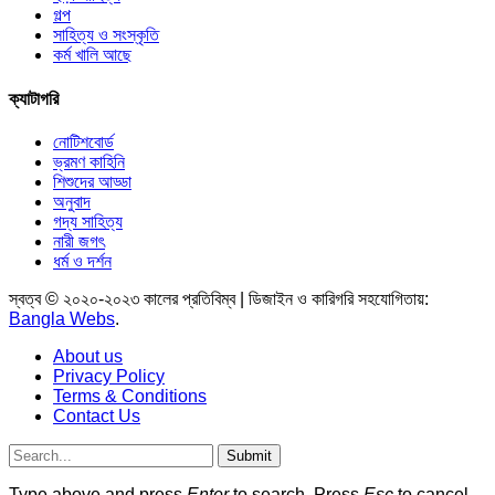
গল্প
সাহিত্য ও সংস্কৃতি
কর্ম খালি আছে
ক্যাটাগরি
নোটিশবোর্ড
ভ্রমণ কাহিনি
শিশুদের আড্ডা
অনুবাদ
গদ্য সাহিত্য
নারী জগৎ
ধর্ম ও দর্শন
স্বত্ব © ২০২০-২০২৩ কালের প্রতিবিম্ব | ডিজাইন ও কারিগরি সহযোগিতায়:
Bangla Webs
.
About us
Privacy Policy
Terms & Conditions
Contact Us
Submit
Type above and press
Enter
to search. Press
Esc
to cancel.