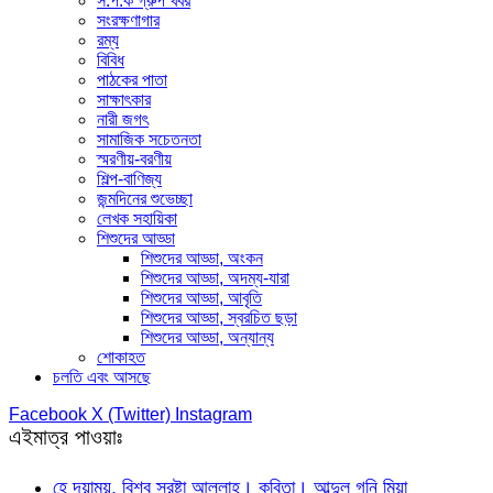
স.প.ক গ্রুপ খবর
সংরক্ষণাগার
রম্য
বিবিধ
পাঠকের পাতা
সাক্ষাৎকার
নারী জগৎ
সামাজিক সচেতনতা
স্মরণীয়-বরণীয়
শিল্প-বাণিজ্য
জন্মদিনের শুভেচ্ছা
লেখক সহায়িকা
শিশুদের আড্ডা
শিশুদের আড্ডা, অংকন
শিশুদের আড্ডা, অদম্য-যারা
শিশুদের আড্ডা, আবৃতি
শিশুদের আড্ডা, স্বরচিত ছড়া
শিশুদের আড্ডা, অন্যান্য
শোকাহত
চলতি এবং আসছে
Facebook
X (Twitter)
Instagram
এইমাত্র পাওয়াঃ
হে দয়াময়, বিশ্ব স্রষ্টা আল্লাহ। কবিতা। আব্দুল গনি মিয়া