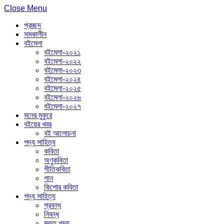
Close Menu
প্রচ্ছদ
সমকালীন
বইমেলা
বইমেলা-২০২১
বইমেলা-২০২২
বইমেলা-২০২৩
বইমেলা-২০২৪
বইমেলা-২০২৫
বইমেলা-২০২৬
বইমেলা-২০২৭
মনের মুকুরে
বইয়ের খবর
বই আলোচনা
পদ্য সাহিত্য
কবিতা
অণুকবিতা
গীতিকবিতা
গান
কিশোর কবিতা
গদ্য সাহিত্য
প্রবন্ধ
নিবন্ধ
মুক্ত গদ্য