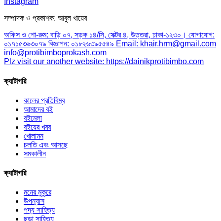
Instagram
সম্পাদক ও প্রকাশক: আবুল খায়ের
অফিস ও শো-রুম: বাড়ি ০৭, সড়ক ১৪/সি, সেক্টর ৪, উত্তরা, ঢাকা-১২৩০। যোগাযোগ:
০১৭১৫৩৬৩০৭৯ বিজ্ঞাপন: ০১৮২৬৩৯৫৫৪৯ Email: khair.hrm@gmail.com
info@protibimboprokash.com
Plz visit our another website: https://dainikprotibimbo.com
ক্যাটাগরি
কালের প্রতিবিম্ব
আমাদের বই
বইমেলা
বইয়ের খবর
খোলামন
চলতি এবং আসছে
সমকালীন
ক্যাটাগরি
মনের মুকুরে
উপন্যাস
পদ্য সাহিত্য
ছড়া সাহিত্য