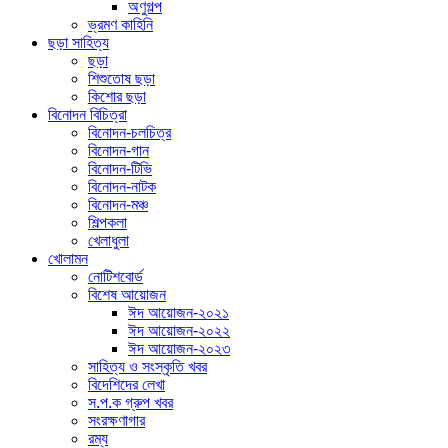
অণুগল্প
ভ্রমণ কাহিনি
ছড়া সাহিত্য
ছড়া
শিশুতোষ ছড়া
কিশোর ছড়া
বিনোদন বিচিত্রা
বিনোদন-চলচিত্র
বিনোদন-গান
বিনোদন-টিভি
বিনোদন-নাটক
বিনোদন-মঞ্চ
শিল্পকলা
খেলাধুলা
খোলামন
নোটিশবোর্ড
বিশেষ আয়োজন
ঈদ আয়োজন-২০২১
ঈদ আয়োজন-২০২২
ঈদ আয়োজন-২০২৩
সাহিত্য ও সংস্কৃতি খবর
বিদেশিদের লেখা
স.প.ক গ্রুপ খবর
সংরক্ষণাগার
রম্য