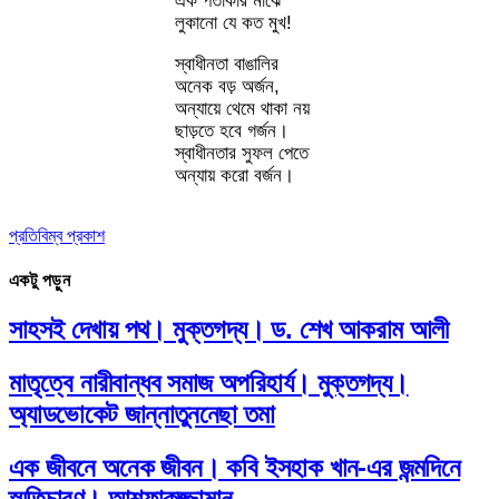
এক পতাকার মাঝে
লুকানো যে কত মুখ!
স্বাধীনতা বাঙালির
অনেক বড় অর্জন,
অন্যায়ে থেমে থাকা নয়
ছাড়তে হবে গর্জন।
স্বাধীনতার সুফল পেতে
অন্যায় করো বর্জন।
প্রতিবিম্ব প্রকাশ
একটু পড়ুন
সাহসই দেখায় পথ। মুক্তগদ্য। ড. শেখ আকরাম আলী
মাতৃত্বে নারীবান্ধব সমাজ অপরিহার্য। মুক্তগদ্য।
অ্যাডভোকেট জান্নাতুননেছা তমা
এক জীবনে অনেক জীবন। কবি ইসহাক খান-এর জন্মদিনে
স্মৃতিচারণ। আশফাকুজ্জামান