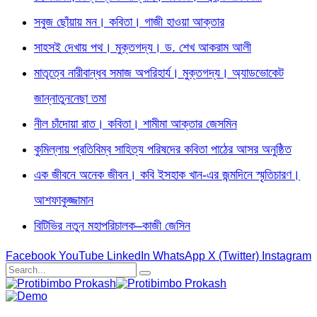
সবুজ ছোঁয়ায় মন। কবিতা। গাজী হাওয়া আক্তার
সাহসই দেখায় পথ। মুক্তগদ্য। ড. শেখ আকরাম আলী
মাতৃত্বে নারীবান্ধব সমাজ অপরিহার্য। মুক্তগদ্য। অ্যাডভোকেট
জান্নাতুননেছা তমা
নীল চাঁদোয়া রাত। কবিতা। শামীমা আক্তার জেসমিন
কুমিল্লায় প্রতিবিম্ব সাহিত্য পরিষদের কবিতা পাঠের আসর অনুষ্ঠিত
এক জীবনে অনেক জীবন। কবি ইসহাক খান-এর জন্মদিনে স্মৃতিচারণ।
আশফাকুজ্জামান
বিটিভির নতুন মহাপরিচালক–কাজী জেসিন
Facebook
YouTube
LinkedIn
WhatsApp
X (Twitter)
Instagram