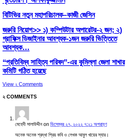
বিটিভির নতুন মহাপরিচালক–কাজী জেসিন
জরুরি নিয়োগ>> ১) কম্পিউটার অপারেটর-২ জন; ২)
গ্রাফিক্স ডিজাইনার আবশ্যক-১জন জরুরি ভিত্তিতে
আবশ্যক…
“প্রতিবিম্ব সাহিত্য পরিষদ”-এর কুমিল্লা জেলা শাখার
কমিটি গঠিত হয়েছে
View ২ Comments
২ COMMENTS
মেহেদী সালাউদ্দীন
on
ডিসেম্বর ২৭, ২০২২ ৭:২১ অপরাহ্ণ
অনেক অনেক শ্রদ্ধা প্রিয় কবি ও লেখক আবুল খায়ের স্যার।