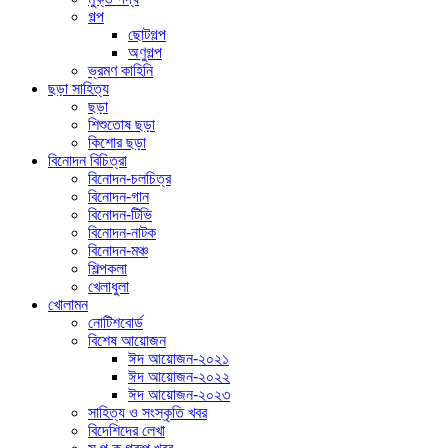
গল্প
ছোটগল্প
অণুগল্প
ভ্রমণ কাহিনি
ছড়া সাহিত্য
ছড়া
শিশুতোষ ছড়া
কিশোর ছড়া
বিনোদন বিচিত্রা
বিনোদন-চলচিত্র
বিনোদন-গান
বিনোদন-টিভি
বিনোদন-নাটক
বিনোদন-মঞ্চ
শিল্পকলা
খেলাধুলা
খোলামন
নোটিশবোর্ড
বিশেষ আয়োজন
ঈদ আয়োজন-২০২১
ঈদ আয়োজন-২০২২
ঈদ আয়োজন-২০২৩
সাহিত্য ও সংস্কৃতি খবর
বিদেশিদের লেখা