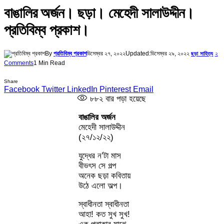
বাঙালির অর্জন। ছড়া। মেহেদী সালাউদ্দীন।
প্রতিবিম্ব প্রকাশ।
By
প্রতিবিম্ব প্রকাশ
ডিসেম্বর ২৭, ২০২২
Updated:
ডিসেম্বর ২৯, ২০২২
২
ছড়া সাহিত্য
Comments
1 Min Read
Share
Facebook
Twitter
LinkedIn
Pinterest
Email
৮৮২
বার পড়া হয়েছে
বাঙালির অর্জন
মেহেদী সালাউদ্দীন
(২৭/১২/২২)
যুদ্ধের ন’টা মাস
বীভৎস সে গল্প
অনেক ছড়া কবিতায়
উঠে এলো অল্প।
স্বাধীনতা স্বাধীনতা
আহা! কত সুখ সুখ!