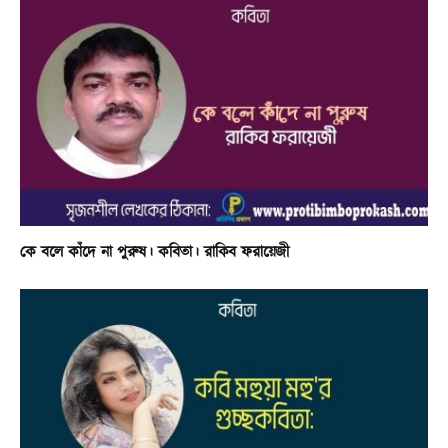
কে বলে কাঁদে না পুরুষ। কবিতা। রাকিব ফরায়েজী