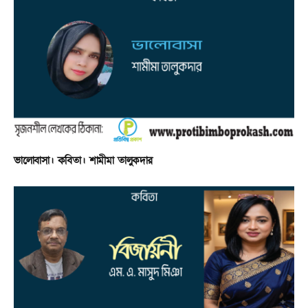
ভালোবাসা। কবিতা। শামীমা তালুকদার