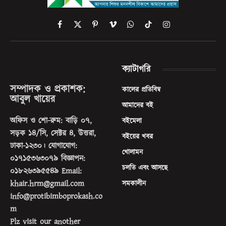
Facebook
X
Pinterest
Vimeo
WhatsApp
TikTok
Instagram
(Twitter)
ক্যাটাগরি
সম্পাদক ও প্রকাশক:
কালের প্রতিবিম্ব
আবুল খায়ের
আমাদের বই
অফিস ও শো-রুম: বাড়ি ০৭,
বইমেলা
সড়ক ১৪/সি, সেক্টর ৪, উত্তরা,
বইয়ের খবর
ঢাকা-১২৩০। যোগাযোগ:
খোলামন
০১৭১৫৩৬৩০৭৯ বিজ্ঞাপন:
চলতি এবং আসছে
০১৮২৬৩৯৫৫৪৯ Email:
khair.hrm@gmail.com
সমকালীন
info@protibimboprokash.co
m
Plz visit our another