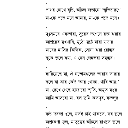
.
পাথর চোখে বৃষ্টি, আঁচল জড়ানো স্মৃতিচারণে
মা-কে পড়ে মনে আমার, মা-কে পড়ে মনে।
.
দুঃসময়ে একতারা, সুরের দংশনে রক্ত ঝরায়
আশ্রয়ের মুখখানি, মুঠো মুঠে মায়া উড়ায়
মায়ের হাসির ঝিলিক, সোনা ঝরা রোদ্দুর
বুকে তুলে ঝড়, এ যেন স্নেহভরা সমুদ্দুর।
.
হারিয়েছে মা, ঐ নভোমণ্ডলের তারায় তারায়
বলে না আর কেউ ‘আয় খোকা, খাবি আয়!’
মা, রেখে গেছে হাজারো স্মৃতি, অমৃত মধুর
আমি আসবো মা, বল তুমি কতদূর, কতদূর।
.
কষ্ট দরজা খুলে, যতই চাই থাকতে, সব ভুলে
অশ্রুকণা ফুল, মাতৃত্বের আঁচলে রাখতে তুলে