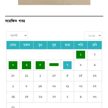
সংরক্ষিত খবর
সোম
মঙ্গল
বুধ
বৃহ
শুক্র
শনি
রবি
১
২
৩
৪
৫
৭
৮
৯
১০
১১
১
১৩
৪
১৫
১৬
১
৮
১৯
২০
২১
২২
২৩
২৪
২৫
২৬
২৭
২
৯
৩০
৩১