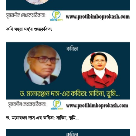
কবি মহুয়া মহু’র গুচ্ছকবিতা:
ড. মনোরঞ্জন দাস-এর কবিতা: সাবিনা, তুমি…