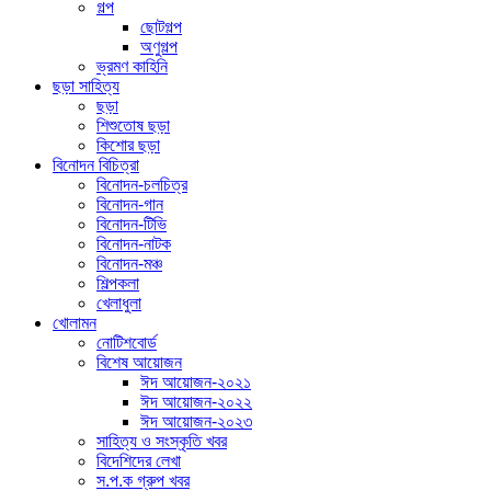
গল্প
ছোটগল্প
অণুগল্প
ভ্রমণ কাহিনি
ছড়া সাহিত্য
ছড়া
শিশুতোষ ছড়া
কিশোর ছড়া
বিনোদন বিচিত্রা
বিনোদন-চলচিত্র
বিনোদন-গান
বিনোদন-টিভি
বিনোদন-নাটক
বিনোদন-মঞ্চ
শিল্পকলা
খেলাধুলা
খোলামন
নোটিশবোর্ড
বিশেষ আয়োজন
ঈদ আয়োজন-২০২১
ঈদ আয়োজন-২০২২
ঈদ আয়োজন-২০২৩
সাহিত্য ও সংস্কৃতি খবর
বিদেশিদের লেখা
স.প.ক গ্রুপ খবর