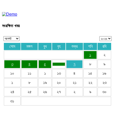
সংরক্ষিত খবর
সোম
মঙ্গল
বুধ
বৃহ
শুক্র
শনি
রবি
১
২
৩
৪
৫
৭
৮
৯
১০
১১
১
১৩
৪
১৫
১৬
১
৮
১৯
২০
২১
২২
২৩
২৪
২৫
২৬
২৭
২
৯
৩০
৩১