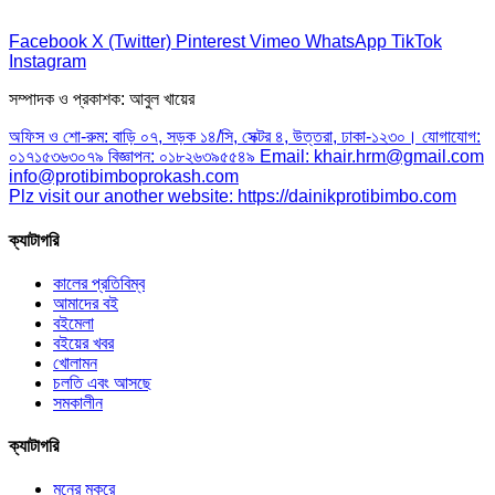
Facebook
X (Twitter)
Pinterest
Vimeo
WhatsApp
TikTok
Instagram
সম্পাদক ও প্রকাশক: আবুল খায়ের
অফিস ও শো-রুম: বাড়ি ০৭, সড়ক ১৪/সি, সেক্টর ৪, উত্তরা, ঢাকা-১২৩০। যোগাযোগ:
০১৭১৫৩৬৩০৭৯ বিজ্ঞাপন: ০১৮২৬৩৯৫৫৪৯ Email: khair.hrm@gmail.com
info@protibimboprokash.com
Plz visit our another website: https://dainikprotibimbo.com
ক্যাটাগরি
কালের প্রতিবিম্ব
আমাদের বই
বইমেলা
বইয়ের খবর
খোলামন
চলতি এবং আসছে
সমকালীন
ক্যাটাগরি
মনের মুকুরে