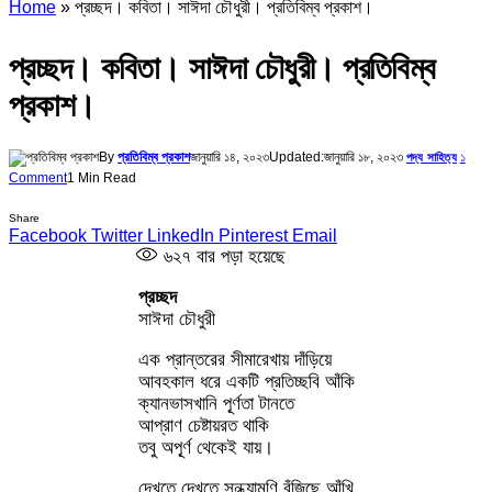
Home
»
প্রচ্ছদ। কবিতা। সাঈদা চৌধুরী। প্রতিবিম্ব প্রকাশ।
প্রচ্ছদ। কবিতা। সাঈদা চৌধুরী। প্রতিবিম্ব
প্রকাশ।
By
প্রতিবিম্ব প্রকাশ
জানুয়ারি ১৪, ২০২৩
Updated:
জানুয়ারি ১৮, ২০২৩
১
পদ্য সাহিত্য
Comment
1 Min Read
Share
Facebook
Twitter
LinkedIn
Pinterest
Email
৬২৭
বার পড়া হয়েছে
প্রচ্ছদ
সাঈদা চৌধুরী
এক প্রান্তরের সীমারেখায় দাঁড়িয়ে
আবহকাল ধরে একটি প্রতিচ্ছবি আঁকি
ক্যানভাসখানি পূ্র্ণতা টানতে
আপ্রাণ চেষ্টায়রত থাকি
তবু অপূ্র্ণ থেকেই যায়।
দেখতে দেখতে সন্ধ্যামণি বুঁজিছে আঁখি