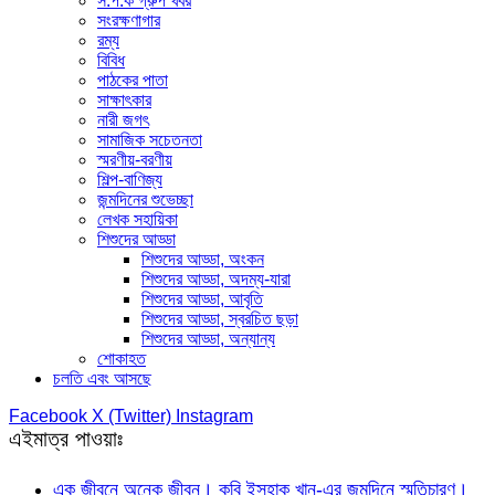
স.প.ক গ্রুপ খবর
সংরক্ষণাগার
রম্য
বিবিধ
পাঠকের পাতা
সাক্ষাৎকার
নারী জগৎ
সামাজিক সচেতনতা
স্মরণীয়-বরণীয়
শিল্প-বাণিজ্য
জন্মদিনের শুভেচ্ছা
লেখক সহায়িকা
শিশুদের আড্ডা
শিশুদের আড্ডা, অংকন
শিশুদের আড্ডা, অদম্য-যারা
শিশুদের আড্ডা, আবৃতি
শিশুদের আড্ডা, স্বরচিত ছড়া
শিশুদের আড্ডা, অন্যান্য
শোকাহত
চলতি এবং আসছে
Facebook
X (Twitter)
Instagram
এইমাত্র পাওয়াঃ
এক জীবনে অনেক জীবন। কবি ইসহাক খান-এর জন্মদিনে স্মৃতিচারণ।