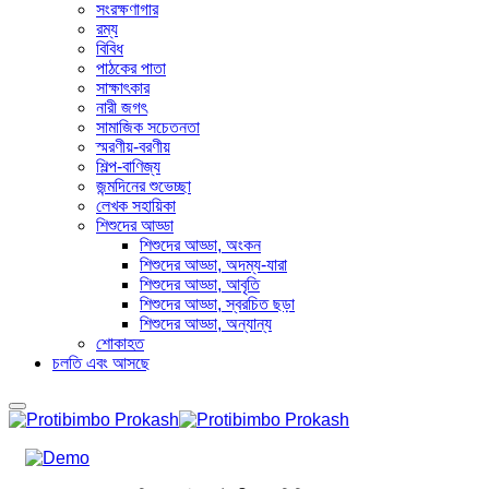
সংরক্ষণাগার
রম্য
বিবিধ
পাঠকের পাতা
সাক্ষাৎকার
নারী জগৎ
সামাজিক সচেতনতা
স্মরণীয়-বরণীয়
শিল্প-বাণিজ্য
জন্মদিনের শুভেচ্ছা
লেখক সহায়িকা
শিশুদের আড্ডা
শিশুদের আড্ডা, অংকন
শিশুদের আড্ডা, অদম্য-যারা
শিশুদের আড্ডা, আবৃতি
শিশুদের আড্ডা, স্বরচিত ছড়া
শিশুদের আড্ডা, অন্যান্য
শোকাহত
চলতি এবং আসছে