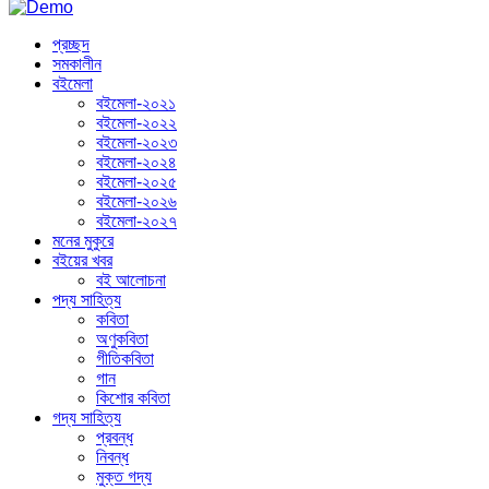
প্রচ্ছদ
সমকালীন
বইমেলা
বইমেলা-২০২১
বইমেলা-২০২২
বইমেলা-২০২৩
বইমেলা-২০২৪
বইমেলা-২০২৫
বইমেলা-২০২৬
বইমেলা-২০২৭
মনের মুকুরে
বইয়ের খবর
বই আলোচনা
পদ্য সাহিত্য
কবিতা
অণুকবিতা
গীতিকবিতা
গান
কিশোর কবিতা
গদ্য সাহিত্য
প্রবন্ধ
নিবন্ধ
মুক্ত গদ্য