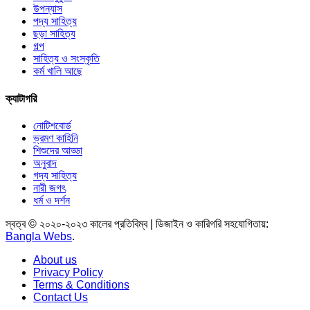
উপন্যাস
পদ্য সাহিত্য
ছড়া সাহিত্য
গল্প
সাহিত্য ও সংস্কৃতি
কর্ম খালি আছে
ক্যাটাগরি
নোটিশবোর্ড
ভ্রমণ কাহিনি
শিশুদের আড্ডা
অনুবাদ
গদ্য সাহিত্য
নারী জগৎ
ধর্ম ও দর্শন
স্বত্ব © ২০২০-২০২৩ কালের প্রতিবিম্ব | ডিজাইন ও কারিগরি সহযোগিতায়:
Bangla Webs
.
About us
Privacy Policy
Terms & Conditions
Contact Us