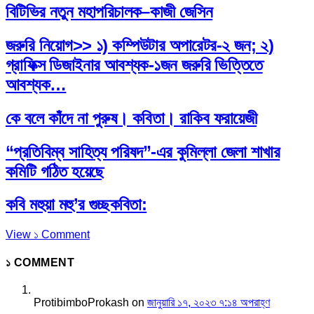
বিটিভির নতুন মহাপরিচালক–কাজী জেসিন
জরুরি নিয়োগ>> ১) কম্পিউটার অপারেটর-২ জন; ২)
গ্রাফিক্স ডিজাইনার আবশ্যক-১জন জরুরি ভিত্তিতে
আবশ্যক…
কে বলে কাঁদে না পুরুষ। কবিতা। রাকিব ফরায়েজী
“প্রতিবিম্ব সাহিত্য পরিষদ”-এর কুমিল্লা জেলা শাখার
কমিটি গঠিত হয়েছে
কবি মহুয়া মহু’র গুচ্ছকবিতা:
View ১ Comment
১ COMMENT
ProtibimboProkash
on
জানুয়ারি ১৭, ২০২৩ ৭:১৪ অপরাহ্ণ