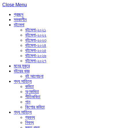
Close Menu
প্রচ্ছদ
সমকালীন
বইমেলা
বইমেলা-২০২১
বইমেলা-২০২২
বইমেলা-২০২৩
বইমেলা-২০২৪
বইমেলা-২০২৫
বইমেলা-২০২৬
বইমেলা-২০২৭
মনের মুকুরে
বইয়ের খবর
বই আলোচনা
পদ্য সাহিত্য
কবিতা
অণুকবিতা
গীতিকবিতা
গান
কিশোর কবিতা
গদ্য সাহিত্য
প্রবন্ধ
নিবন্ধ
মুক্ত গদ্য