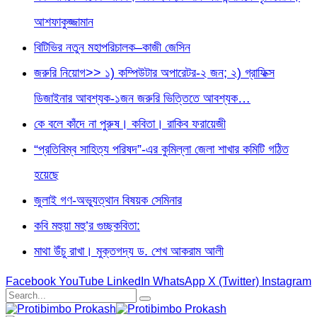
আশফাকুজ্জামান
বিটিভির নতুন মহাপরিচালক–কাজী জেসিন
জরুরি নিয়োগ>> ১) কম্পিউটার অপারেটর-২ জন; ২) গ্রাফিক্স
ডিজাইনার আবশ্যক-১জন জরুরি ভিত্তিতে আবশ্যক…
কে বলে কাঁদে না পুরুষ। কবিতা। রাকিব ফরায়েজী
“প্রতিবিম্ব সাহিত্য পরিষদ”-এর কুমিল্লা জেলা শাখার কমিটি গঠিত
হয়েছে
জুলাই গণ-অভ্যুত্থান বিষয়ক সেমিনার
কবি মহুয়া মহু’র গুচ্ছকবিতা:
মাথা উঁচু রাখা। মুক্তগদ্য ড. শেখ আকরাম আলী
Facebook
YouTube
LinkedIn
WhatsApp
X (Twitter)
Instagram