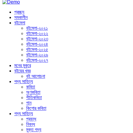
প্রচ্ছদ
সমকালীন
বইমেলা
বইমেলা-২০২১
বইমেলা-২০২২
বইমেলা-২০২৩
বইমেলা-২০২৪
বইমেলা-২০২৫
বইমেলা-২০২৬
বইমেলা-২০২৭
মনের মুকুরে
বইয়ের খবর
বই আলোচনা
পদ্য সাহিত্য
কবিতা
অণুকবিতা
গীতিকবিতা
গান
কিশোর কবিতা
গদ্য সাহিত্য
প্রবন্ধ
নিবন্ধ
মুক্ত গদ্য