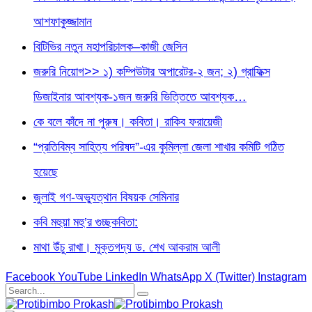
আশফাকুজ্জামান
বিটিভির নতুন মহাপরিচালক–কাজী জেসিন
জরুরি নিয়োগ>> ১) কম্পিউটার অপারেটর-২ জন; ২) গ্রাফিক্স
ডিজাইনার আবশ্যক-১জন জরুরি ভিত্তিতে আবশ্যক…
কে বলে কাঁদে না পুরুষ। কবিতা। রাকিব ফরায়েজী
“প্রতিবিম্ব সাহিত্য পরিষদ”-এর কুমিল্লা জেলা শাখার কমিটি গঠিত
হয়েছে
জুলাই গণ-অভ্যুত্থান বিষয়ক সেমিনার
কবি মহুয়া মহু’র গুচ্ছকবিতা:
মাথা উঁচু রাখা। মুক্তগদ্য ড. শেখ আকরাম আলী
Facebook
YouTube
LinkedIn
WhatsApp
X (Twitter)
Instagram