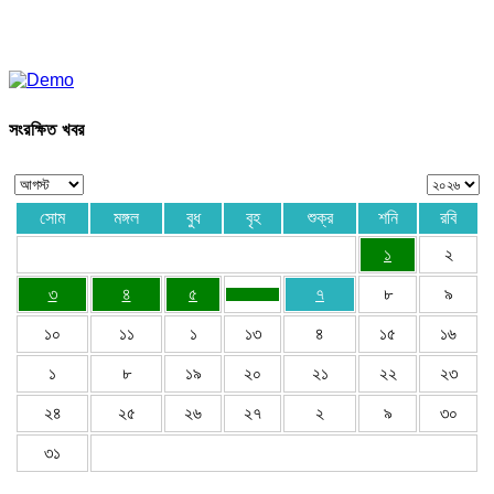
সংরক্ষিত খবর
সোম
মঙ্গল
বুধ
বৃহ
শুক্র
শনি
রবি
১
২
৩
৪
৫
৭
৮
৯
১০
১১
১
১৩
৪
১৫
১৬
১
৮
১৯
২০
২১
২২
২৩
২৪
২৫
২৬
২৭
২
৯
৩০
৩১