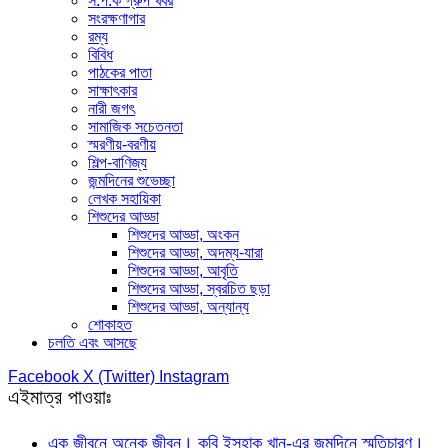
স.প.ক গ্রুপ খবর
সংরক্ষণাগার
রম্য
বিবিধ
পাঠকের পাতা
সাক্ষাৎকার
নারী জগৎ
সামাজিক সচেতনতা
স্মরণীয়-বরণীয়
শিল্প-বাণিজ্য
জন্মদিনের শুভেচ্ছা
লেখক সহায়িকা
শিশুদের আড্ডা
শিশুদের আড্ডা, অংকন
শিশুদের আড্ডা, অদম্য-যারা
শিশুদের আড্ডা, আবৃতি
শিশুদের আড্ডা, স্বরচিত ছড়া
শিশুদের আড্ডা, অন্যান্য
শোকাহত
চলতি এবং আসছে
Facebook
X (Twitter)
Instagram
এইমাত্র পাওয়াঃ
এক জীবনে অনেক জীবন। কবি ইসহাক খান-এর জন্মদিনে স্মৃতিচারণ।