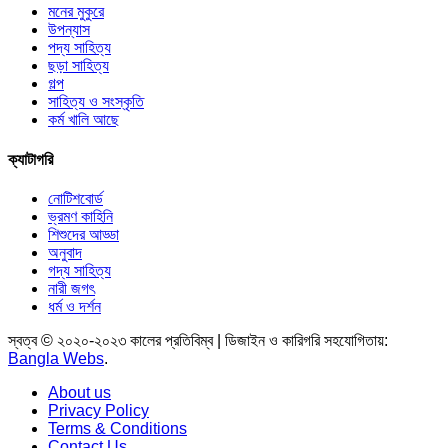
মনের মুকুরে
উপন্যাস
পদ্য সাহিত্য
ছড়া সাহিত্য
গল্প
সাহিত্য ও সংস্কৃতি
কর্ম খালি আছে
ক্যাটাগরি
নোটিশবোর্ড
ভ্রমণ কাহিনি
শিশুদের আড্ডা
অনুবাদ
গদ্য সাহিত্য
নারী জগৎ
ধর্ম ও দর্শন
স্বত্ব © ২০২০-২০২৩ কালের প্রতিবিম্ব | ডিজাইন ও কারিগরি সহযোগিতায়:
Bangla Webs
.
About us
Privacy Policy
Terms & Conditions
Contact Us