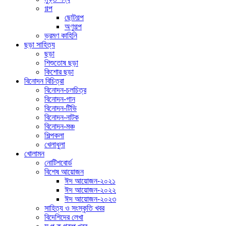
গল্প
ছোটগল্প
অণুগল্প
ভ্রমণ কাহিনি
ছড়া সাহিত্য
ছড়া
শিশুতোষ ছড়া
কিশোর ছড়া
বিনোদন বিচিত্রা
বিনোদন-চলচিত্র
বিনোদন-গান
বিনোদন-টিভি
বিনোদন-নাটক
বিনোদন-মঞ্চ
শিল্পকলা
খেলাধুলা
খোলামন
নোটিশবোর্ড
বিশেষ আয়োজন
ঈদ আয়োজন-২০২১
ঈদ আয়োজন-২০২২
ঈদ আয়োজন-২০২৩
সাহিত্য ও সংস্কৃতি খবর
বিদেশিদের লেখা