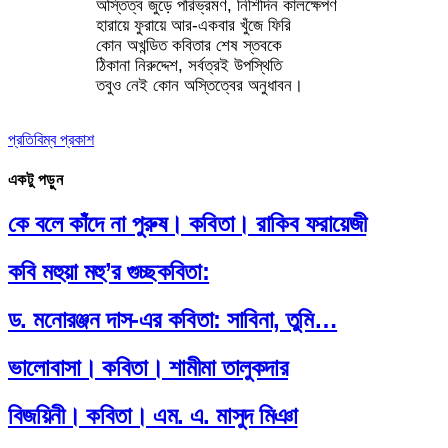
অস্তিত্ব জুড়ে পরিভ্রমণ, নিশিদিন কালক্ষেপণ
হারায়ে ফুরায়ে আর-একবার খুঁজে ফিরি
কোন অখন্ডিত কবিতার শেষ স্তবকে
ঠিকানা নিরুদ্দেশ, সর্বত্রই উপস্থিতি
তবুও নেই কোন অস্তিত্বের অনুধাবন।
প্রতিবিম্ব প্রকাশ
একটু পড়ুন
কে বলে কাঁদে না পুরুষ। কবিতা। রাকিব ফরায়েজী
কবি মহুয়া মহু’র গুচ্ছকবিতা:
ড. মনোরঞ্জন দাস-এর কবিতা: সাবিনা, তুমি…
ভালোবাসা। কবিতা। শামীমা তালুকদার
বিজয়িনী। কবিতা। এম. এ. মাসুদ মিঞা