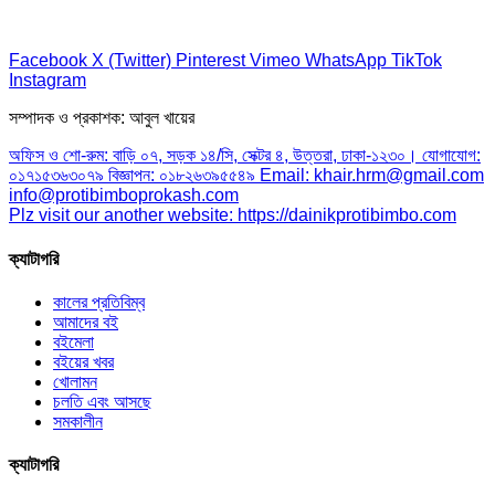
Facebook
X (Twitter)
Pinterest
Vimeo
WhatsApp
TikTok
Instagram
সম্পাদক ও প্রকাশক: আবুল খায়ের
অফিস ও শো-রুম: বাড়ি ০৭, সড়ক ১৪/সি, সেক্টর ৪, উত্তরা, ঢাকা-১২৩০। যোগাযোগ:
০১৭১৫৩৬৩০৭৯ বিজ্ঞাপন: ০১৮২৬৩৯৫৫৪৯ Email: khair.hrm@gmail.com
info@protibimboprokash.com
Plz visit our another website: https://dainikprotibimbo.com
ক্যাটাগরি
কালের প্রতিবিম্ব
আমাদের বই
বইমেলা
বইয়ের খবর
খোলামন
চলতি এবং আসছে
সমকালীন
ক্যাটাগরি