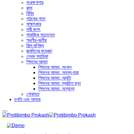
সংরক্ষণাগার
রম্য
বিবিধ
পাঠকের পাতা
সাক্ষাৎকার
নারী জগৎ
সামাজিক সচেতনতা
স্মরণীয়-বরণীয়
শিল্প-বাণিজ্য
জন্মদিনের শুভেচ্ছা
লেখক সহায়িকা
শিশুদের আড্ডা
শিশুদের আড্ডা, অংকন
শিশুদের আড্ডা, অদম্য-যারা
শিশুদের আড্ডা, আবৃতি
শিশুদের আড্ডা, স্বরচিত ছড়া
শিশুদের আড্ডা, অন্যান্য
শোকাহত
চলতি এবং আসছে