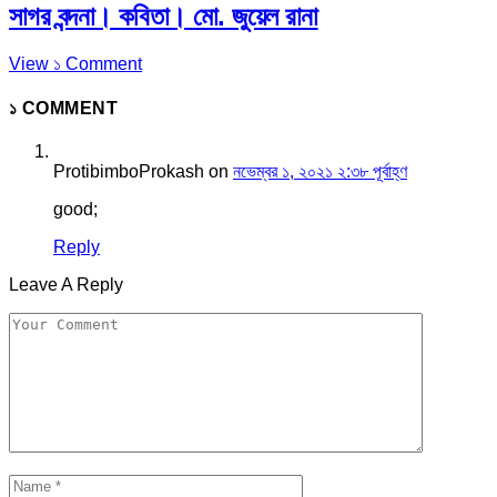
সাগর বন্দনা। কবিতা। মো. জুয়েল রানা
View ১ Comment
১ COMMENT
ProtibimboProkash
on
নভেম্বর ১, ২০২১ ২:৩৮ পূর্বাহ্ণ
good;
Reply
Leave A Reply