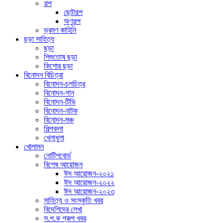
গল্প
ছোটগল্প
অণুগল্প
ভ্রমণ কাহিনি
ছড়া সাহিত্য
ছড়া
শিশুতোষ ছড়া
কিশোর ছড়া
বিনোদন বিচিত্রা
বিনোদন-চলচিত্র
বিনোদন-গান
বিনোদন-টিভি
বিনোদন-নাটক
বিনোদন-মঞ্চ
শিল্পকলা
খেলাধুলা
খোলামন
নোটিশবোর্ড
বিশেষ আয়োজন
ঈদ আয়োজন-২০২১
ঈদ আয়োজন-২০২২
ঈদ আয়োজন-২০২৩
সাহিত্য ও সংস্কৃতি খবর
বিদেশিদের লেখা
স.প.ক গ্রুপ খবর