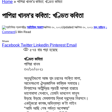
Home
»
পাপিয়া খানম’র কবিতা: খণ্ডিত কবিতা
পাপিয়া খানম’র কবিতা: খণ্ডিত কবিতা
By
প্রতিবিম্ব প্রকাশ
অক্টোবর ৩০, ২০২১
Updated:
অক্টোবর ৩০, ২০২১
১
পদ্য সাহিত্য
Comment
1 Min Read
Share
Facebook
Twitter
LinkedIn
Pinterest
Email
৫৭৪
বার পড়া হয়েছে
খণ্ডিত কবিতা
পাপিয়া খানম
৩০/১০/২০২১
অনুভূতিগুলো আজ শব্দ চয়নের পংক্তি মালা,
আবেগগুলো ঐন্দ্রজালিক কাব্যিক সমাহার।
বিশ্বাসের অতীন্দ্রিয় প্রহরী আস্থা হারায়ে
ভালোবাসা সেখানে, তেমনি ভাবলেশ ফানুস
উড়ছে উড়ছে মেঘমালায় দ্বিধা দ্বন্দ্বের নিরসনে।
একটুকরো কাগজ,অবিন্যস্ত ক’টা লাইন
“আমি আছি শেষ পর্যন্ত অপেক্ষায়”