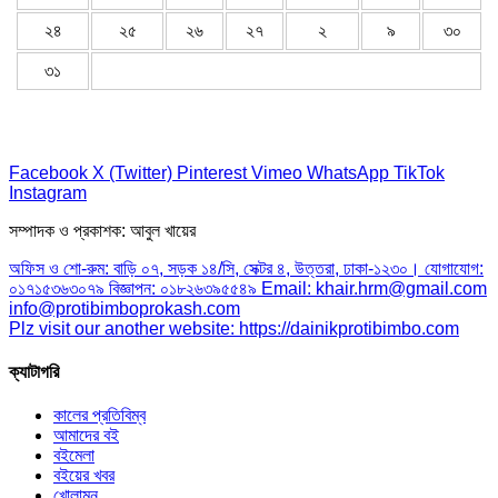
২৪
২৫
২৬
২৭
২
৯
৩০
৩১
Facebook
X (Twitter)
Pinterest
Vimeo
WhatsApp
TikTok
Instagram
সম্পাদক ও প্রকাশক: আবুল খায়ের
অফিস ও শো-রুম: বাড়ি ০৭, সড়ক ১৪/সি, সেক্টর ৪, উত্তরা, ঢাকা-১২৩০। যোগাযোগ:
০১৭১৫৩৬৩০৭৯ বিজ্ঞাপন: ০১৮২৬৩৯৫৫৪৯ Email: khair.hrm@gmail.com
info@protibimboprokash.com
Plz visit our another website: https://dainikprotibimbo.com
ক্যাটাগরি
কালের প্রতিবিম্ব
আমাদের বই
বইমেলা
বইয়ের খবর
খোলামন