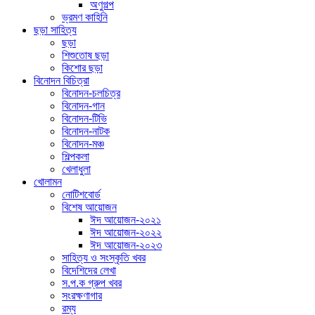
অণুগল্প
ভ্রমণ কাহিনি
ছড়া সাহিত্য
ছড়া
শিশুতোষ ছড়া
কিশোর ছড়া
বিনোদন বিচিত্রা
বিনোদন-চলচিত্র
বিনোদন-গান
বিনোদন-টিভি
বিনোদন-নাটক
বিনোদন-মঞ্চ
শিল্পকলা
খেলাধুলা
খোলামন
নোটিশবোর্ড
বিশেষ আয়োজন
ঈদ আয়োজন-২০২১
ঈদ আয়োজন-২০২২
ঈদ আয়োজন-২০২৩
সাহিত্য ও সংস্কৃতি খবর
বিদেশিদের লেখা
স.প.ক গ্রুপ খবর
সংরক্ষণাগার
রম্য