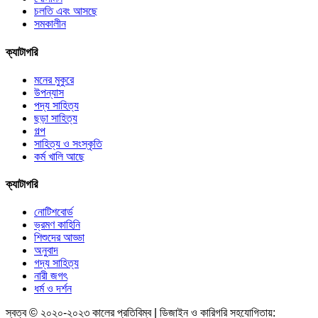
চলতি এবং আসছে
সমকালীন
ক্যাটাগরি
মনের মুকুরে
উপন্যাস
পদ্য সাহিত্য
ছড়া সাহিত্য
গল্প
সাহিত্য ও সংস্কৃতি
কর্ম খালি আছে
ক্যাটাগরি
নোটিশবোর্ড
ভ্রমণ কাহিনি
শিশুদের আড্ডা
অনুবাদ
গদ্য সাহিত্য
নারী জগৎ
ধর্ম ও দর্শন
স্বত্ব © ২০২০-২০২৩ কালের প্রতিবিম্ব | ডিজাইন ও কারিগরি সহযোগিতায়: