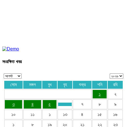
সংরক্ষিত খবর
সোম
মঙ্গল
বুধ
বৃহ
শুক্র
শনি
রবি
১
২
৩
৪
৫
৭
৮
৯
১০
১১
১
১৩
৪
১৫
১৬
১
৮
১৯
২০
২১
২২
২৩