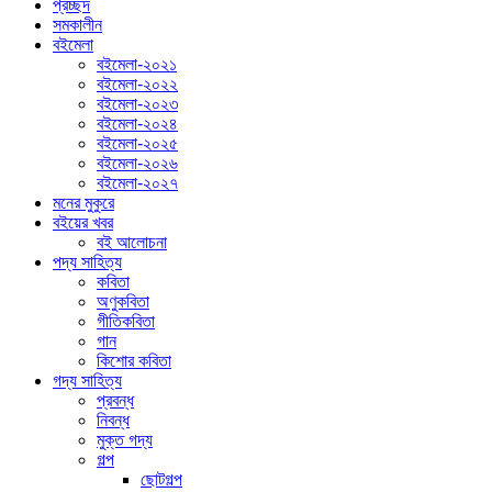
প্রচ্ছদ
সমকালীন
বইমেলা
বইমেলা-২০২১
বইমেলা-২০২২
বইমেলা-২০২৩
বইমেলা-২০২৪
বইমেলা-২০২৫
বইমেলা-২০২৬
বইমেলা-২০২৭
মনের মুকুরে
বইয়ের খবর
বই আলোচনা
পদ্য সাহিত্য
কবিতা
অণুকবিতা
গীতিকবিতা
গান
কিশোর কবিতা
গদ্য সাহিত্য
প্রবন্ধ
নিবন্ধ
মুক্ত গদ্য
গল্প
ছোটগল্প