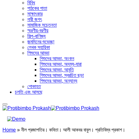
বিবিধ
পাঠকের পাতা
সাক্ষাৎকার
নারী জগৎ
সামাজিক সচেতনতা
স্মরণীয়-বরণীয়
শিল্প-বাণিজ্য
জন্মদিনের শুভেচ্ছা
লেখক সহায়িকা
শিশুদের আড্ডা
শিশুদের আড্ডা, অংকন
শিশুদের আড্ডা, অদম্য-যারা
শিশুদের আড্ডা, আবৃতি
শিশুদের আড্ডা, স্বরচিত ছড়া
শিশুদের আড্ডা, অন্যান্য
শোকাহত
চলতি এবং আসছে
Home
»
নীল প্রজাপতির। কবিতা। আলী আকবর বাবুল। প্রতিবিম্ব প্রকাশ।