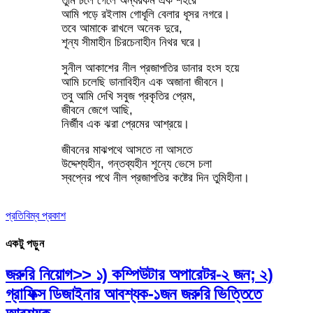
তুমি চলে গেলে অন্যরকম এক শহরে
আমি পড়ে রইলাম গোধূলি বেলার ধূসর নগরে।
তবে আমাকে রাখলে অনেক দুরে,
শূন্য সীমাহীন চিরচেনাহীন নিথর ঘরে।
সুনীল আকাশের নীল প্রজাপতির ডানার হংস হয়ে
আমি চলেছি ডানাবিহীন এক অজানা জীবনে।
তবু আমি দেখি সবুজ প্রকৃতির প্রেম,
জীবনে জেগে আছি,
নির্জীব এক ঝরা প্রেমের আশ্রয়ে।
জীবনের মাঝপথে আসতে না আসতে
উদ্দেশ্যহীন, গন্তব্যহীন শূন্যে ভেসে চলা
স্বপ্নের পথে নীল প্রজাপতির কষ্টের দিন তুমিহীনা।
প্রতিবিম্ব প্রকাশ
একটু পড়ুন
জরুরি নিয়োগ>> ১) কম্পিউটার অপারেটর-২ জন; ২)
গ্রাফিক্স ডিজাইনার আবশ্যক-১জন জরুরি ভিত্তিতে