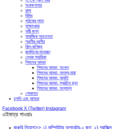
স.প.ক গ্রুপ খবর
সংরক্ষণাগার
রম্য
বিবিধ
পাঠকের পাতা
সাক্ষাৎকার
নারী জগৎ
সামাজিক সচেতনতা
স্মরণীয়-বরণীয়
শিল্প-বাণিজ্য
জন্মদিনের শুভেচ্ছা
লেখক সহায়িকা
শিশুদের আড্ডা
শিশুদের আড্ডা, অংকন
শিশুদের আড্ডা, অদম্য-যারা
শিশুদের আড্ডা, আবৃতি
শিশুদের আড্ডা, স্বরচিত ছড়া
শিশুদের আড্ডা, অন্যান্য
শোকাহত
চলতি এবং আসছে
Facebook
X (Twitter)
Instagram
এইমাত্র পাওয়াঃ
জরুরি নিয়োগ>> ১) কম্পিউটার অপারেটর-২ জন; ২) গ্রাফিক্স