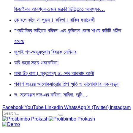
ডিজাইনার আবশ্যক-১জন জরুরি ভিত্তিতে আবশ্যক…
কে বলে কাঁদে না পুরুষ। কবিতা। রাকিব ফরায়েজী
“প্রতিবিম্ব সাহিত্য পরিষদ”-এর কুমিল্লা জেলা শাখার কমিটি গঠিত
হয়েছে
জুলাই গণ-অভ্যুত্থান বিষয়ক সেমিনার
কবি মহুয়া মহু’র গুচ্ছকবিতা:
মাথা উঁচু রাখা। মুক্তগদ্য ড. শেখ আকরাম আলী
পঞ্চাশ বছরের আলোকযাত্রায় শিল্প স্মৃতি ও ভালোবাসার এক সন্ধ্যা
ড. মনোরঞ্জন দাস-এর কবিতা: সাবিনা, তুমি…
Facebook
YouTube
LinkedIn
WhatsApp
X (Twitter)
Instagram