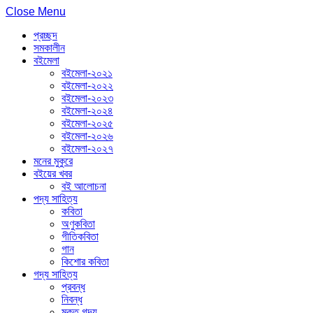
Close Menu
প্রচ্ছদ
সমকালীন
বইমেলা
বইমেলা-২০২১
বইমেলা-২০২২
বইমেলা-২০২৩
বইমেলা-২০২৪
বইমেলা-২০২৫
বইমেলা-২০২৬
বইমেলা-২০২৭
মনের মুকুরে
বইয়ের খবর
বই আলোচনা
পদ্য সাহিত্য
কবিতা
অণুকবিতা
গীতিকবিতা
গান
কিশোর কবিতা
গদ্য সাহিত্য
প্রবন্ধ
নিবন্ধ
মুক্ত গদ্য