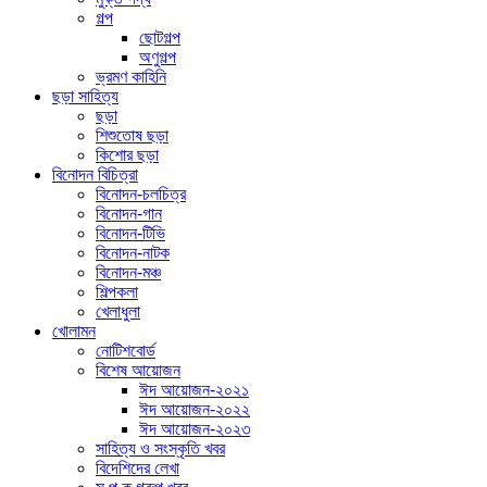
গল্প
ছোটগল্প
অণুগল্প
ভ্রমণ কাহিনি
ছড়া সাহিত্য
ছড়া
শিশুতোষ ছড়া
কিশোর ছড়া
বিনোদন বিচিত্রা
বিনোদন-চলচিত্র
বিনোদন-গান
বিনোদন-টিভি
বিনোদন-নাটক
বিনোদন-মঞ্চ
শিল্পকলা
খেলাধুলা
খোলামন
নোটিশবোর্ড
বিশেষ আয়োজন
ঈদ আয়োজন-২০২১
ঈদ আয়োজন-২০২২
ঈদ আয়োজন-২০২৩
সাহিত্য ও সংস্কৃতি খবর
বিদেশিদের লেখা