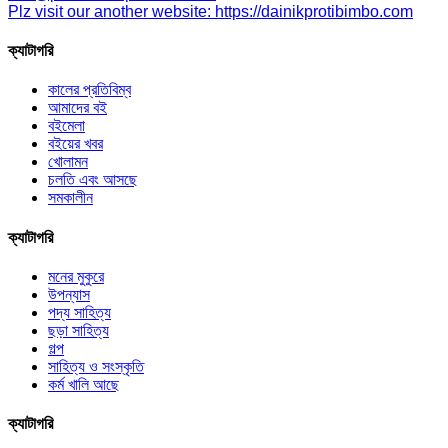
Plz visit our another website: https://dainikprotibimbo.com
ক্যাটাগরি
কালের প্রতিবিম্ব
আমাদের বই
বইমেলা
বইয়ের খবর
খোলামন
চলতি এবং আসছে
সমকালীন
ক্যাটাগরি
মনের মুকুরে
উপন্যাস
পদ্য সাহিত্য
ছড়া সাহিত্য
গল্প
সাহিত্য ও সংস্কৃতি
কর্ম খালি আছে
ক্যাটাগরি