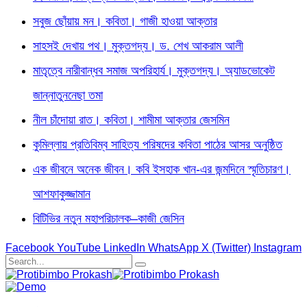
সবুজ ছোঁয়ায় মন। কবিতা। গাজী হাওয়া আক্তার
সাহসই দেখায় পথ। মুক্তগদ্য। ড. শেখ আকরাম আলী
মাতৃত্বে নারীবান্ধব সমাজ অপরিহার্য। মুক্তগদ্য। অ্যাডভোকেট
জান্নাতুননেছা তমা
নীল চাঁদোয়া রাত। কবিতা। শামীমা আক্তার জেসমিন
কুমিল্লায় প্রতিবিম্ব সাহিত্য পরিষদের কবিতা পাঠের আসর অনুষ্ঠিত
এক জীবনে অনেক জীবন। কবি ইসহাক খান-এর জন্মদিনে স্মৃতিচারণ।
আশফাকুজ্জামান
বিটিভির নতুন মহাপরিচালক–কাজী জেসিন
Facebook
YouTube
LinkedIn
WhatsApp
X (Twitter)
Instagram