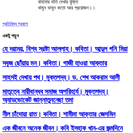
বাহানায় র্ভতি দেখায় যুক্তি
থামুন ভাবুন কতো আর প্রয়োজন।।
প্রতিবিম্ব প্রকাশ
একটু পড়ুন
হে দয়াময়, বিশ্ব স্রষ্টা আল্লাহ। কবিতা। আব্দুল গনি মিয়া
সবুজ ছোঁয়ায় মন। কবিতা। গাজী হাওয়া আক্তার
সাহসই দেখায় পথ। মুক্তগদ্য। ড. শেখ আকরাম আলী
মাতৃত্বে নারীবান্ধব সমাজ অপরিহার্য। মুক্তগদ্য।
অ্যাডভোকেট জান্নাতুননেছা তমা
নীল চাঁদোয়া রাত। কবিতা। শামীমা আক্তার জেসমিন
এক জীবনে অনেক জীবন। কবি ইসহাক খান-এর জন্মদিনে