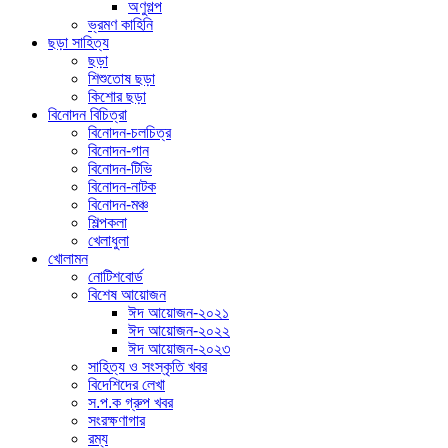
অণুগল্প
ভ্রমণ কাহিনি
ছড়া সাহিত্য
ছড়া
শিশুতোষ ছড়া
কিশোর ছড়া
বিনোদন বিচিত্রা
বিনোদন-চলচিত্র
বিনোদন-গান
বিনোদন-টিভি
বিনোদন-নাটক
বিনোদন-মঞ্চ
শিল্পকলা
খেলাধুলা
খোলামন
নোটিশবোর্ড
বিশেষ আয়োজন
ঈদ আয়োজন-২০২১
ঈদ আয়োজন-২০২২
ঈদ আয়োজন-২০২৩
সাহিত্য ও সংস্কৃতি খবর
বিদেশিদের লেখা
স.প.ক গ্রুপ খবর
সংরক্ষণাগার
রম্য