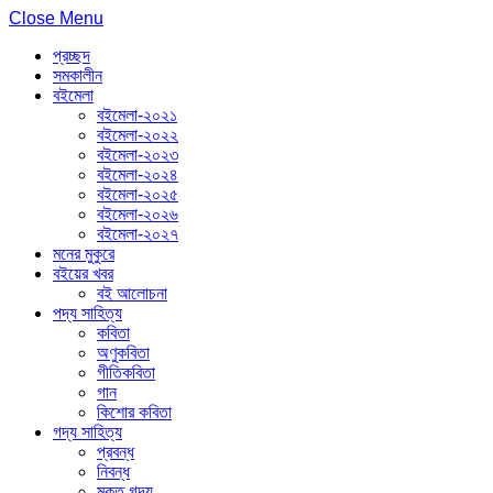
Close Menu
প্রচ্ছদ
সমকালীন
বইমেলা
বইমেলা-২০২১
বইমেলা-২০২২
বইমেলা-২০২৩
বইমেলা-২০২৪
বইমেলা-২০২৫
বইমেলা-২০২৬
বইমেলা-২০২৭
মনের মুকুরে
বইয়ের খবর
বই আলোচনা
পদ্য সাহিত্য
কবিতা
অণুকবিতা
গীতিকবিতা
গান
কিশোর কবিতা
গদ্য সাহিত্য
প্রবন্ধ
নিবন্ধ
মুক্ত গদ্য