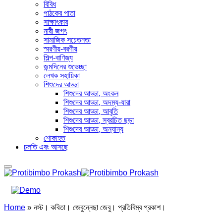
বিবিধ
পাঠকের পাতা
সাক্ষাৎকার
নারী জগৎ
সামাজিক সচেতনতা
স্মরণীয়-বরণীয়
শিল্প-বাণিজ্য
জন্মদিনের শুভেচ্ছা
লেখক সহায়িকা
শিশুদের আড্ডা
শিশুদের আড্ডা, অংকন
শিশুদের আড্ডা, অদম্য-যারা
শিশুদের আড্ডা, আবৃতি
শিশুদের আড্ডা, স্বরচিত ছড়া
শিশুদের আড্ডা, অন্যান্য
শোকাহত
চলতি এবং আসছে
Home
»
নস্ট। কবিতা। জেবুন্নেছা জেবু। প্রতিবিম্ব প্রকাশ।