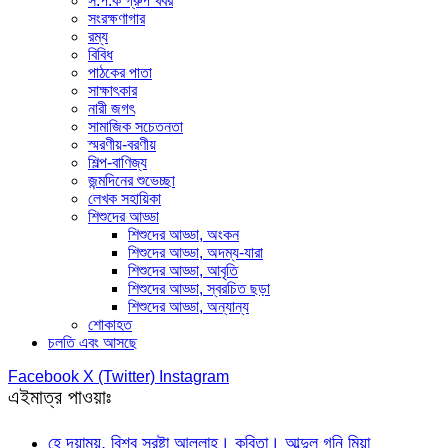
স.প.ক গ্রুপ খবর
সংরক্ষণাগার
রম্য
বিবিধ
পাঠকের পাতা
সাক্ষাৎকার
নারী জগৎ
সামাজিক সচেতনতা
স্মরণীয়-বরণীয়
শিল্প-বাণিজ্য
জন্মদিনের শুভেচ্ছা
লেখক সহায়িকা
শিশুদের আড্ডা
শিশুদের আড্ডা, অংকন
শিশুদের আড্ডা, অদম্য-যারা
শিশুদের আড্ডা, আবৃতি
শিশুদের আড্ডা, স্বরচিত ছড়া
শিশুদের আড্ডা, অন্যান্য
শোকাহত
চলতি এবং আসছে
Facebook
X (Twitter)
Instagram
এইমাত্র পাওয়াঃ
হে দয়াময়, বিশ্ব স্রষ্টা আল্লাহ। কবিতা। আব্দুল গনি মিয়া