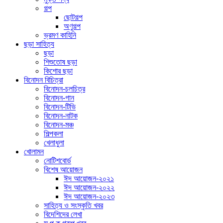
গল্প
ছোটগল্প
অণুগল্প
ভ্রমণ কাহিনি
ছড়া সাহিত্য
ছড়া
শিশুতোষ ছড়া
কিশোর ছড়া
বিনোদন বিচিত্রা
বিনোদন-চলচিত্র
বিনোদন-গান
বিনোদন-টিভি
বিনোদন-নাটক
বিনোদন-মঞ্চ
শিল্পকলা
খেলাধুলা
খোলামন
নোটিশবোর্ড
বিশেষ আয়োজন
ঈদ আয়োজন-২০২১
ঈদ আয়োজন-২০২২
ঈদ আয়োজন-২০২৩
সাহিত্য ও সংস্কৃতি খবর
বিদেশিদের লেখা