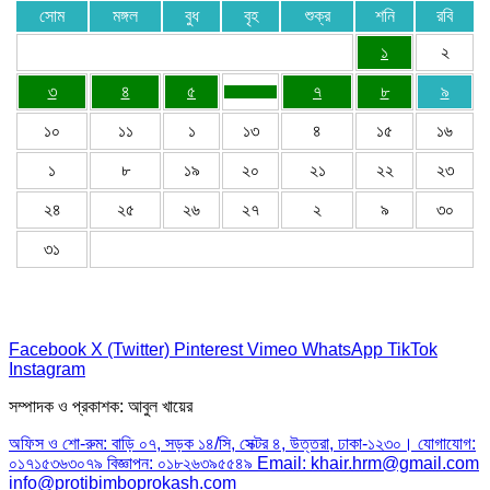
সোম
মঙ্গল
বুধ
বৃহ
শুক্র
শনি
রবি
১
২
৩
৪
৫
৭
৮
৯
১০
১১
১
১৩
৪
১৫
১৬
১
৮
১৯
২০
২১
২২
২৩
২৪
২৫
২৬
২৭
২
৯
৩০
৩১
Facebook
X (Twitter)
Pinterest
Vimeo
WhatsApp
TikTok
Instagram
সম্পাদক ও প্রকাশক: আবুল খায়ের
অফিস ও শো-রুম: বাড়ি ০৭, সড়ক ১৪/সি, সেক্টর ৪, উত্তরা, ঢাকা-১২৩০। যোগাযোগ:
০১৭১৫৩৬৩০৭৯ বিজ্ঞাপন: ০১৮২৬৩৯৫৫৪৯ Email: khair.hrm@gmail.com
info@protibimboprokash.com