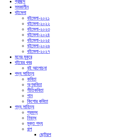
প্রচ্ছদ
সমকালীন
বইমেলা
বইমেলা-২০২১
বইমেলা-২০২২
বইমেলা-২০২৩
বইমেলা-২০২৪
বইমেলা-২০২৫
বইমেলা-২০২৬
বইমেলা-২০২৭
মনের মুকুরে
বইয়ের খবর
বই আলোচনা
পদ্য সাহিত্য
কবিতা
অণুকবিতা
গীতিকবিতা
গান
কিশোর কবিতা
গদ্য সাহিত্য
প্রবন্ধ
নিবন্ধ
মুক্ত গদ্য
গল্প
ছোটগল্প