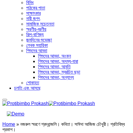
বিবিধ
পাঠকের পাতা
সাক্ষাৎকার
নারী জগৎ
সামাজিক সচেতনতা
স্মরণীয়-বরণীয়
শিল্প-বাণিজ্য
জন্মদিনের শুভেচ্ছা
লেখক সহায়িকা
শিশুদের আড্ডা
শিশুদের আড্ডা, অংকন
শিশুদের আড্ডা, অদম্য-যারা
শিশুদের আড্ডা, আবৃতি
শিশুদের আড্ডা, স্বরচিত ছড়া
শিশুদের আড্ডা, অন্যান্য
শোকাহত
চলতি এবং আসছে
Home
»
নজরুল স্মরণে শ্রদ্ধান্জলি। কবিতা। সাঈদা আজিজ চৌধুরী। প্রতিবিম্ব
প্রকাশ।