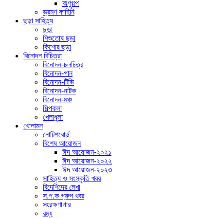
অণুগল্প
ভ্রমণ কাহিনি
ছড়া সাহিত্য
ছড়া
শিশুতোষ ছড়া
কিশোর ছড়া
বিনোদন বিচিত্রা
বিনোদন-চলচিত্র
বিনোদন-গান
বিনোদন-টিভি
বিনোদন-নাটক
বিনোদন-মঞ্চ
শিল্পকলা
খেলাধুলা
খোলামন
নোটিশবোর্ড
বিশেষ আয়োজন
ঈদ আয়োজন-২০২১
ঈদ আয়োজন-২০২২
ঈদ আয়োজন-২০২৩
সাহিত্য ও সংস্কৃতি খবর
বিদেশিদের লেখা
স.প.ক গ্রুপ খবর
সংরক্ষণাগার
রম্য