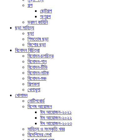
গল্প
ছোটগল্প
অণুগল্প
ভ্রমণ কাহিনি
ছড়া সাহিত্য
ছড়া
শিশুতোষ ছড়া
কিশোর ছড়া
বিনোদন বিচিত্রা
বিনোদন-চলচিত্র
বিনোদন-গান
বিনোদন-টিভি
বিনোদন-নাটক
বিনোদন-মঞ্চ
শিল্পকলা
খেলাধুলা
খোলামন
নোটিশবোর্ড
বিশেষ আয়োজন
ঈদ আয়োজন-২০২১
ঈদ আয়োজন-২০২২
ঈদ আয়োজন-২০২৩
সাহিত্য ও সংস্কৃতি খবর
বিদেশিদের লেখা