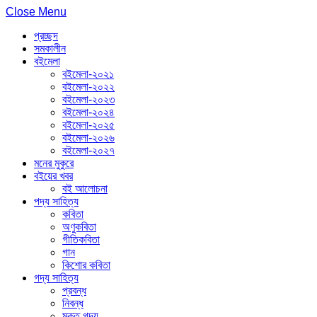
Close Menu
প্রচ্ছদ
সমকালীন
বইমেলা
বইমেলা-২০২১
বইমেলা-২০২২
বইমেলা-২০২৩
বইমেলা-২০২৪
বইমেলা-২০২৫
বইমেলা-২০২৬
বইমেলা-২০২৭
মনের মুকুরে
বইয়ের খবর
বই আলোচনা
পদ্য সাহিত্য
কবিতা
অণুকবিতা
গীতিকবিতা
গান
কিশোর কবিতা
গদ্য সাহিত্য
প্রবন্ধ
নিবন্ধ
মুক্ত গদ্য