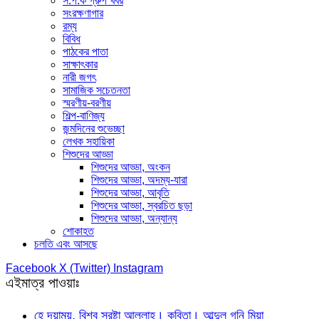
স.প.ক গ্রুপ খবর
সংরক্ষণাগার
রম্য
বিবিধ
পাঠকের পাতা
সাক্ষাৎকার
নারী জগৎ
সামাজিক সচেতনতা
স্মরণীয়-বরণীয়
শিল্প-বাণিজ্য
জন্মদিনের শুভেচ্ছা
লেখক সহায়িকা
শিশুদের আড্ডা
শিশুদের আড্ডা, অংকন
শিশুদের আড্ডা, অদম্য-যারা
শিশুদের আড্ডা, আবৃতি
শিশুদের আড্ডা, স্বরচিত ছড়া
শিশুদের আড্ডা, অন্যান্য
শোকাহত
চলতি এবং আসছে
Facebook
X (Twitter)
Instagram
এইমাত্র পাওয়াঃ
হে দয়াময়, বিশ্ব স্রষ্টা আল্লাহ। কবিতা। আব্দুল গনি মিয়া