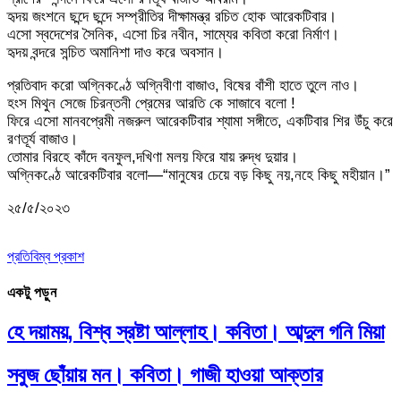
হৃদয় জংশনে ছন্দে ছন্দে সম্প্রীতির দীক্ষামন্ত্র রচিত হোক আরেকটিবার।
এসো স্বদেশের সৈনিক, এসো চির নবীন, সাম্যের কবিতা করো নির্মাণ।
হৃদয় বন্দরে সন্চিত অমানিশা দাও করে অবসান।
প্রতিবাদ করো অগ্নিকণ্ঠে অগ্নিবীণা বাজাও, বিষের বাঁশী হাতে তুলে নাও।
হংস মিথুন সেজে চিরন্তনী প্রেমের আরতি কে সাজাবে বলো !
ফিরে এসো মানবপ্রেমী নজরুল আরেকটিবার শ্যামা সঙ্গীতে, একটিবার শির উঁচু করে
রণতূর্য বাজাও।
তোমার বিরহে কাঁদে বনফুল,দখিণা মলয় ফিরে যায় রুদ্ধ দুয়ার।
অগ্নিকণ্ঠে আরেকটিবার বলো—“মানুষের চেয়ে বড় কিছু নয়,নহে কিছু মহীয়ান।”
২৫/৫/২০২৩
প্রতিবিম্ব প্রকাশ
একটু পড়ুন
হে দয়াময়, বিশ্ব স্রষ্টা আল্লাহ। কবিতা। আব্দুল গনি মিয়া
সবুজ ছোঁয়ায় মন। কবিতা। গাজী হাওয়া আক্তার