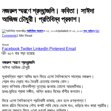
নজরুল স্মরণে শ্রদ্ধান্জলি। কবিতা। সাঈদা
আজিজ চৌধুরী। প্রতিবিম্ব প্রকাশ।
By
প্রতিবিম্ব প্রকাশ
মে ২৫, ২০২৩
Updated:
মে ২৬, ২০২৩
No
পদ্য সাহিত্য
Comments
1 Min Read
Share
Facebook
Twitter
LinkedIn
Pinterest
Email
৬১৭
বার পড়া হয়েছে
নজরুল স্মরণে শ্রদ্ধান্জলি
সাঈদা আজিজ চৌধুরী
সুধামন্থিত প্রাণ অমিয় বচন ফিরে এসো সৈনিকবেশে সাম্যের নজরুল।
প্রেম দাও দ্রোহ দাও ভৈরবী চেতনায় তবলার বোল।
রক্ত কণিকায় যৌবনদীপ্ত নৃত্যের ঝংকার তোলো আরকটিবার।
হৃদয়-মন্দিরে শ্যামা সঙ্গীত, অগ্নি ঝরাও বিষের বাঁশীর কলতান।
ফিরে এসো সৈনিকবেশে প্রতিবাদী ভাষায়, কেন হলে রণক্লান্ত !
মানব রচিত বিভেদের লৌহ কপাট লাথি মেরে ভেঙ্গে দাও, গুড়িয়ে দাও কারা প্রাচীর।
প্রাণের স্পন্দনে ফিরে এসো রণতূর্য বাজাও অবিরাম।