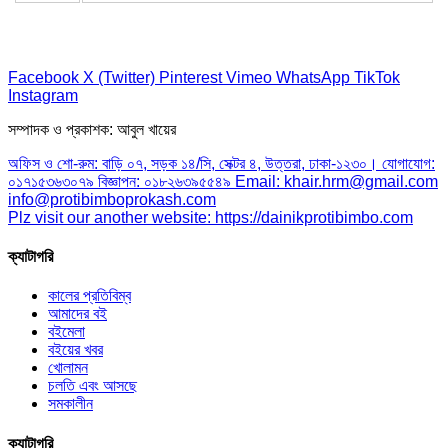
Facebook
X (Twitter)
Pinterest
Vimeo
WhatsApp
TikTok
Instagram
সম্পাদক ও প্রকাশক: আবুল খায়ের
অফিস ও শো-রুম: বাড়ি ০৭, সড়ক ১৪/সি, সেক্টর ৪, উত্তরা, ঢাকা-১২৩০। যোগাযোগ:
০১৭১৫৩৬৩০৭৯ বিজ্ঞাপন: ০১৮২৬৩৯৫৫৪৯ Email: khair.hrm@gmail.com
info@protibimboprokash.com
Plz visit our another website: https://dainikprotibimbo.com
ক্যাটাগরি
কালের প্রতিবিম্ব
আমাদের বই
বইমেলা
বইয়ের খবর
খোলামন
চলতি এবং আসছে
সমকালীন
ক্যাটাগরি