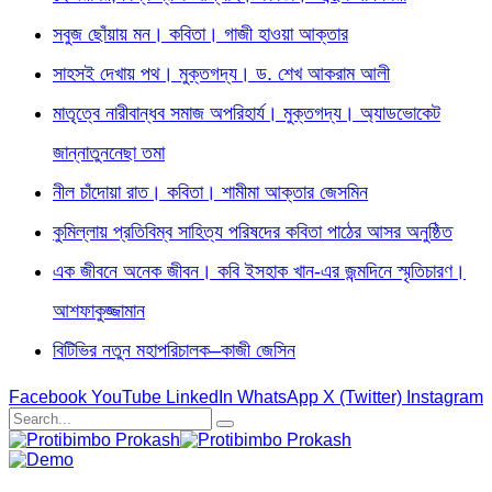
সবুজ ছোঁয়ায় মন। কবিতা। গাজী হাওয়া আক্তার
সাহসই দেখায় পথ। মুক্তগদ্য। ড. শেখ আকরাম আলী
মাতৃত্বে নারীবান্ধব সমাজ অপরিহার্য। মুক্তগদ্য। অ্যাডভোকেট
জান্নাতুননেছা তমা
নীল চাঁদোয়া রাত। কবিতা। শামীমা আক্তার জেসমিন
কুমিল্লায় প্রতিবিম্ব সাহিত্য পরিষদের কবিতা পাঠের আসর অনুষ্ঠিত
এক জীবনে অনেক জীবন। কবি ইসহাক খান-এর জন্মদিনে স্মৃতিচারণ।
আশফাকুজ্জামান
বিটিভির নতুন মহাপরিচালক–কাজী জেসিন
Facebook
YouTube
LinkedIn
WhatsApp
X (Twitter)
Instagram