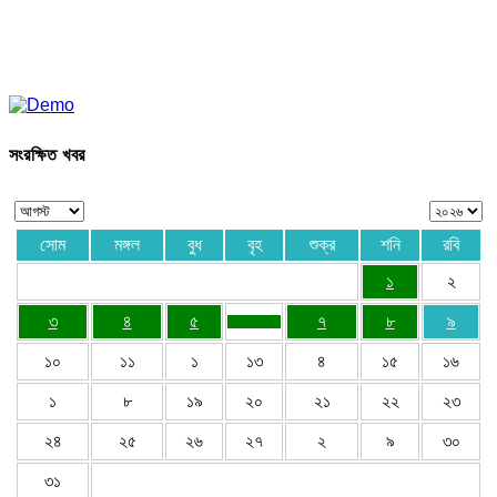
সংরক্ষিত খবর
সোম
মঙ্গল
বুধ
বৃহ
শুক্র
শনি
রবি
১
২
৩
৪
৫
৭
৮
৯
১০
১১
১
১৩
৪
১৫
১৬
১
৮
১৯
২০
২১
২২
২৩
২৪
২৫
২৬
২৭
২
৯
৩০
৩১