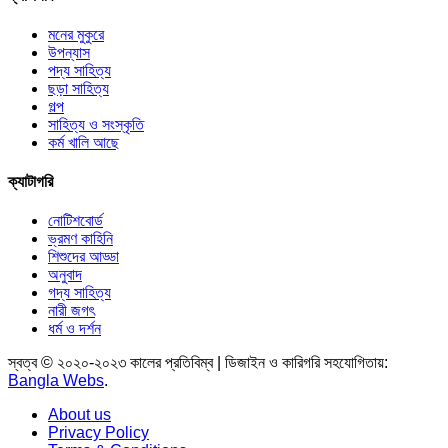
মনের মুকুরে
উপন্যাস
পদ্য সাহিত্য
ছড়া সাহিত্য
গল্প
সাহিত্য ও সংস্কৃতি
কর্ম খালি আছে
ক্যাটাগরি
নোটিশবোর্ড
ভ্রমণ কাহিনি
শিশুদের আড্ডা
অনুবাদ
গদ্য সাহিত্য
নারী জগৎ
ধর্ম ও দর্শন
স্বত্ব © ২০২০-২০২৩ কালের প্রতিবিম্ব | ডিজাইন ও কারিগরি সহযোগিতায়:
Bangla Webs
.
About us
Privacy Policy