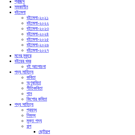
প্রচ্ছদ
সমকালীন
বইমেলা
বইমেলা-২০২১
বইমেলা-২০২২
বইমেলা-২০২৩
বইমেলা-২০২৪
বইমেলা-২০২৫
বইমেলা-২০২৬
বইমেলা-২০২৭
মনের মুকুরে
বইয়ের খবর
বই আলোচনা
পদ্য সাহিত্য
কবিতা
অণুকবিতা
গীতিকবিতা
গান
কিশোর কবিতা
গদ্য সাহিত্য
প্রবন্ধ
নিবন্ধ
মুক্ত গদ্য
গল্প
ছোটগল্প