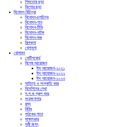
শিশুতোষ ছড়া
কিশোর ছড়া
বিনোদন বিচিত্রা
বিনোদন-চলচিত্র
বিনোদন-গান
বিনোদন-টিভি
বিনোদন-নাটক
বিনোদন-মঞ্চ
শিল্পকলা
খেলাধুলা
খোলামন
নোটিশবোর্ড
বিশেষ আয়োজন
ঈদ আয়োজন-২০২১
ঈদ আয়োজন-২০২২
ঈদ আয়োজন-২০২৩
সাহিত্য ও সংস্কৃতি খবর
বিদেশিদের লেখা
স.প.ক গ্রুপ খবর
সংরক্ষণাগার
রম্য
বিবিধ
পাঠকের পাতা
সাক্ষাৎকার
নারী জগৎ