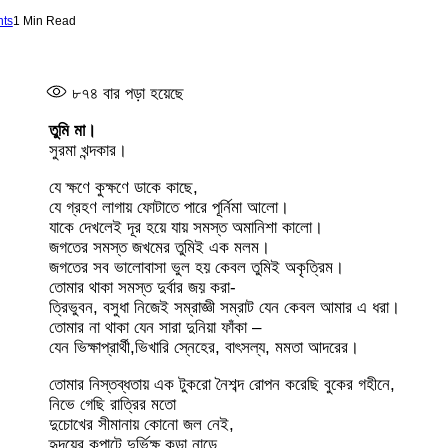
ts
1 Min Read
৮৭৪
বার পড়া হয়েছে
তুমি মা।
সুরমা খন্দকার।
যে ক্ষণে কুক্ষণে ডাকে কাছে,
যে গ্রহণ লাগায় ফোটাতে পারে পূর্নিমা আলো।
যাকে দেখলেই দূর হয়ে যায় সমস্ত অমানিশা কালো।
জগতের সমস্ত জখমের তুমিই এক মলম।
জগতের সব ভালোবাসা ভুল হয় কেবল তুমিই অকৃত্রিম।
তোমার থাকা সমস্ত দুর্বার জয় করা-
ত্রিভুবন, বসুধা নিজেই সম্রাজ্ঞী সম্রাট যেন কেবল আমার এ ধরা।
তোমার না থাকা যেন সারা দুনিয়া ফাঁকা –
যেন ভিক্ষাপ্রার্থী,ভিখারি স্নেহের, বাৎসল্য, মমতা আদরের।
তোমার নিস্তব্ধতায় এক টুকরো নৈশব্দ রোপন করেছি বুকের গহীনে,
নিভে গেছি রাত্রির মতো
দুচোখের সীমানায় কোনো জল নেই,
হৃদয়ের কপাটে দুর্ভিক্ষ কড়া নাড়ে,