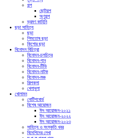
গল্প
ছোটগল্প
অণুগল্প
ভ্রমণ কাহিনি
ছড়া সাহিত্য
ছড়া
শিশুতোষ ছড়া
কিশোর ছড়া
বিনোদন বিচিত্রা
বিনোদন-চলচিত্র
বিনোদন-গান
বিনোদন-টিভি
বিনোদন-নাটক
বিনোদন-মঞ্চ
শিল্পকলা
খেলাধুলা
খোলামন
নোটিশবোর্ড
বিশেষ আয়োজন
ঈদ আয়োজন-২০২১
ঈদ আয়োজন-২০২২
ঈদ আয়োজন-২০২৩
সাহিত্য ও সংস্কৃতি খবর
বিদেশিদের লেখা