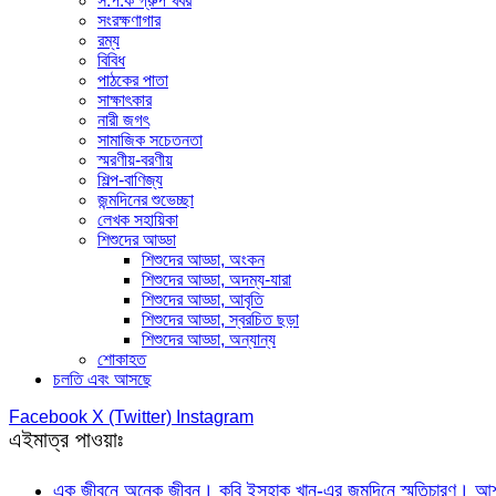
স.প.ক গ্রুপ খবর
সংরক্ষণাগার
রম্য
বিবিধ
পাঠকের পাতা
সাক্ষাৎকার
নারী জগৎ
সামাজিক সচেতনতা
স্মরণীয়-বরণীয়
শিল্প-বাণিজ্য
জন্মদিনের শুভেচ্ছা
লেখক সহায়িকা
শিশুদের আড্ডা
শিশুদের আড্ডা, অংকন
শিশুদের আড্ডা, অদম্য-যারা
শিশুদের আড্ডা, আবৃতি
শিশুদের আড্ডা, স্বরচিত ছড়া
শিশুদের আড্ডা, অন্যান্য
শোকাহত
চলতি এবং আসছে
Facebook
X (Twitter)
Instagram
এইমাত্র পাওয়াঃ
এক জীবনে অনেক জীবন। কবি ইসহাক খান-এর জন্মদিনে স্মৃতিচারণ। আশফ