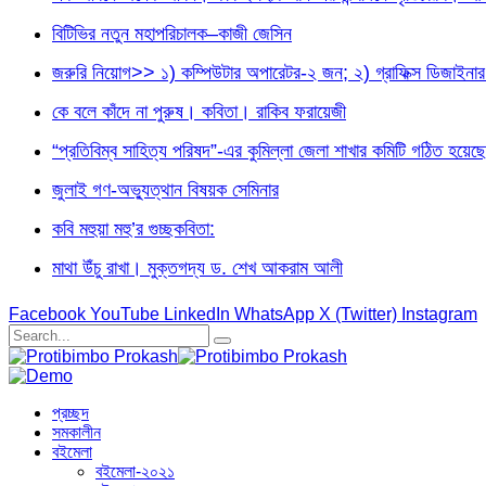
বিটিভির নতুন মহাপরিচালক–কাজী জেসিন
জরুরি নিয়োগ>> ১) কম্পিউটার অপারেটর-২ জন; ২) গ্রাফিক্স ডিজা
কে বলে কাঁদে না পুরুষ। কবিতা। রাকিব ফরায়েজী
“প্রতিবিম্ব সাহিত্য পরিষদ”-এর কুমিল্লা জেলা শাখার কমিটি গঠিত হয়েছে
জুলাই গণ-অভ্যুত্থান বিষয়ক সেমিনার
কবি মহুয়া মহু’র গুচ্ছকবিতা:
মাথা উঁচু রাখা। মুক্তগদ্য ড. শেখ আকরাম আলী
Facebook
YouTube
LinkedIn
WhatsApp
X (Twitter)
Instagram
প্রচ্ছদ
সমকালীন
বইমেলা
বইমেলা-২০২১