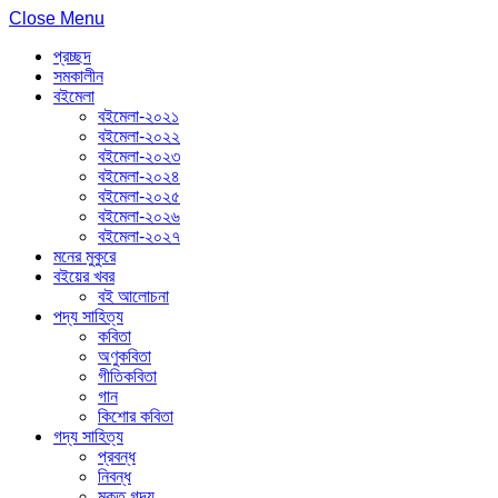
Close Menu
প্রচ্ছদ
সমকালীন
বইমেলা
বইমেলা-২০২১
বইমেলা-২০২২
বইমেলা-২০২৩
বইমেলা-২০২৪
বইমেলা-২০২৫
বইমেলা-২০২৬
বইমেলা-২০২৭
মনের মুকুরে
বইয়ের খবর
বই আলোচনা
পদ্য সাহিত্য
কবিতা
অণুকবিতা
গীতিকবিতা
গান
কিশোর কবিতা
গদ্য সাহিত্য
প্রবন্ধ
নিবন্ধ
মুক্ত গদ্য