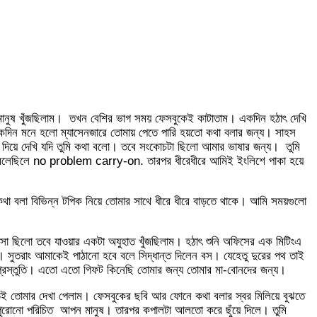
 মানুষ খুঁজছিলাম। তখন বেশির ভাগ সময় ফেসবুকেই কাটাতাম। একদিন হঠাৎ দেখি
কদিন মনে হলো ম্যাসেনজারে তোমায় পেতে পারি হয়তো কথা বলার জন্য। সাহস
ল দিয়ে দেখি যদি তুমি কথা বলো। তবে সংকোচটা ছিলো আমার ভাষার জন্য। তুমি
ি বলেছিলে no problem carry-on. তারপর ধীরেধীরে আমিই ইংলিশে পাকা হয়ে
থা বলা বিভিন্ন টপিক নিয়ে তোমার সাথে ধীরে ধীরে বাড়তে থাকে। আমি সময়গুলো
া ছিলো তবে যাওয়ার একটা অযুহাত খুঁজছিলাম। হঠাৎ শুনি অফিসের এক মিটিংএ
 সুতরাং আমাকেই পাঠানো হবে বলে সিদ্ধান্ত দিলেন বস। যেহেতু দুরের পথ তাই
্রস্তুতি। এতো এতো গিফট কিনেছি তোমার জন্য তোমার মা-বোনদের জন্য।
েই তোমার দেখা পেলাম। ফেসবুকের ছবি আর ফোনে কথা বলার স্বর মিলিয়ে বুঝতে
পুরোনো পরিচিত আপন মানুষ। তারপর কপালটা আলতো করে ছুঁয়ে দিলে। তুমি