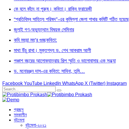
কে বলে কাঁদে না পুরুষ। কবিতা। রাকিব ফরায়েজী
“প্রতিবিম্ব সাহিত্য পরিষদ”-এর কুমিল্লা জেলা শাখার কমিটি গঠিত হয়েছে
জুলাই গণ-অভ্যুত্থান বিষয়ক সেমিনার
কবি মহুয়া মহু’র গুচ্ছকবিতা:
মাথা উঁচু রাখা। মুক্তগদ্য ড. শেখ আকরাম আলী
পঞ্চাশ বছরের আলোকযাত্রায় শিল্প স্মৃতি ও ভালোবাসার এক সন্ধ্যা
ড. মনোরঞ্জন দাস-এর কবিতা: সাবিনা, তুমি…
Facebook
YouTube
LinkedIn
WhatsApp
X (Twitter)
Instagram
প্রচ্ছদ
সমকালীন
বইমেলা
বইমেলা-২০২১