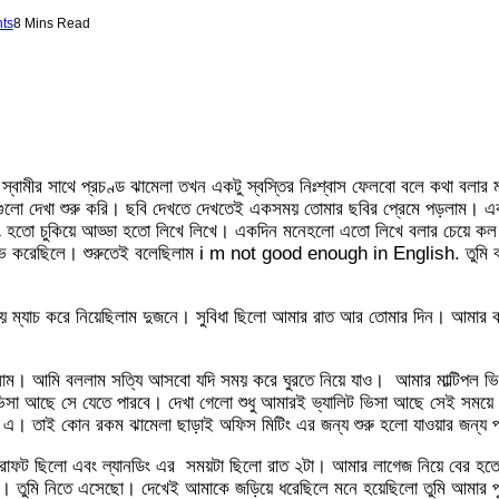
ts
8 Mins Read
্বামীর সাথে প্রচণ্ড ঝামেলা তখন একটু স্বস্তির নিঃশ্বাস ফেলবো বলে কথা বলার
ুলো দেখা শুরু করি। ছবি দেখতে দেখতেই একসময় তোমার ছবির প্রেমে পড়লাম। এ
চেটিং হতো চুকিয়ে আড্ডা হতো লিখে লিখে। একদিন মনেহলো এতো লিখে বলার চেয়ে ক
 রিসিভ করেছিলে। শুরুতেই বলেছিলাম i m not good enough in English. তুম
ময় ম্যাচ করে নিয়েছিলাম দুজনে। সুবিধা ছিলো আমার রাত আর তোমার দিন। আমার ক
ম। আমি বললাম সত্যি আসবো যদি সময় করে ঘুরতে নিয়ে যাও। আমার মাল্টিপল ভিস
ভিসা আছে সে যেতে পারবে। দেখা গেলো শুধু আমারই ভ্যালিট ভিসা আছে সেই সময়ে।
এ। তাই কোন রকম ঝামেলা ছাড়াই অফিস মিটিং এর জন্য শুরু হলো যাওয়ার জন্য প
ক্রাফট ছিলো এবং ল্যানডিং এর সময়টা ছিলো রাত ২টা। আমার লাগেজ নিয়ে বের হত
ছি। তুমি নিতে এসেছো। দেখেই আমাকে জড়িয়ে ধরেছিলে মনে হয়েছিলো তুমি আমার 