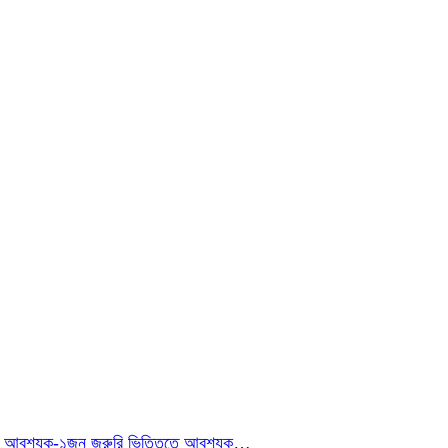
ইনার আবশ্যক-১জন জরুরি ভিত্তিতে আবশ্যক…