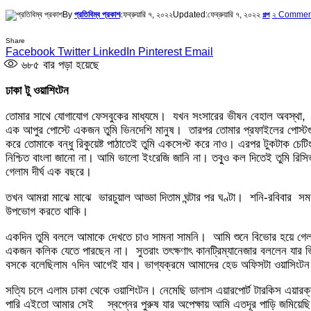
By
প্রতিবিম্ব প্রকাশ
ফেব্রুয়ারি ৭, ২০২২
Updated:
ফেব্রুয়ারি ৭, ২০২২
২ Commen
গল্প
Share
Facebook
Twitter
LinkedIn
Pinterest
Email
৬৮৫
বার পড়া হয়েছে
ঢাকা টু ওয়াশিংটন
তোমার সাথে যোগাযোগ ফেসবুকের মাধ্যমে। যখন সংসারের ভীষন বেহাল অবস্থা, স
এক আপুর পোস্টে একজন তুমি ভিনদেশি মানুষ। তারপর তোমার প্রফাইলের পোস্টগ
করে তোমাকে বন্ধু রিকুয়েষ্ট পাঠাতেই তুমি একসেপ্ট করে নাও। এরপর টুকটাক 
নিশ্চিত বাংলা জানো না। আমি ভালো ইংরেজি জানি না। তবু্ও কল দিতেই তুমি
গেলাম দীর্ঘ এক বছরে।
তখন আমরা মাঝে মাঝে ভারচুয়াল আড্ডা দিতাম ঘন্টার পর ঘণ্টা। শনি-রবিবার স
উপভোগ করতে থাকি।
একদিন তুমি বললে আমাকে দেখতে চাও সামনা সামনি। আমি শুনে বিভোর হয়ে গেলা
একজন কলিক যেতে পারছেন না। সুতরাং তৎক্ষণাৎ কানট্রিম্যানেজার বললেন যার 
বসকে বলেছিলাম ৭দিন আগেই যাব। ভাগ্যক্রমে আমাদের হেড অফিসটা ওয়াসিংটন 
সত্যি চলে এলাম ঢাকা থেকে ওয়াশিংটন। নেমেছি ডালাস এয়ারপোর্ট টারকিস এয়ার
পারি এইতো আমার সেই স্বপ্নের পুরুষ যার অপেক্ষায় আমি এতদূর পাড়ি জমিয়ে