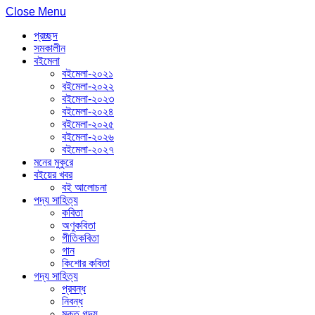
Close Menu
প্রচ্ছদ
সমকালীন
বইমেলা
বইমেলা-২০২১
বইমেলা-২০২২
বইমেলা-২০২৩
বইমেলা-২০২৪
বইমেলা-২০২৫
বইমেলা-২০২৬
বইমেলা-২০২৭
মনের মুকুরে
বইয়ের খবর
বই আলোচনা
পদ্য সাহিত্য
কবিতা
অণুকবিতা
গীতিকবিতা
গান
কিশোর কবিতা
গদ্য সাহিত্য
প্রবন্ধ
নিবন্ধ
মুক্ত গদ্য