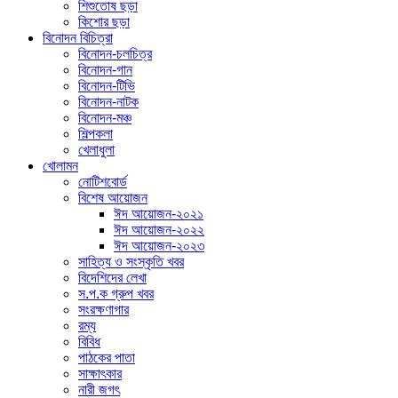
শিশুতোষ ছড়া
কিশোর ছড়া
বিনোদন বিচিত্রা
বিনোদন-চলচিত্র
বিনোদন-গান
বিনোদন-টিভি
বিনোদন-নাটক
বিনোদন-মঞ্চ
শিল্পকলা
খেলাধুলা
খোলামন
নোটিশবোর্ড
বিশেষ আয়োজন
ঈদ আয়োজন-২০২১
ঈদ আয়োজন-২০২২
ঈদ আয়োজন-২০২৩
সাহিত্য ও সংস্কৃতি খবর
বিদেশিদের লেখা
স.প.ক গ্রুপ খবর
সংরক্ষণাগার
রম্য
বিবিধ
পাঠকের পাতা
সাক্ষাৎকার
নারী জগৎ