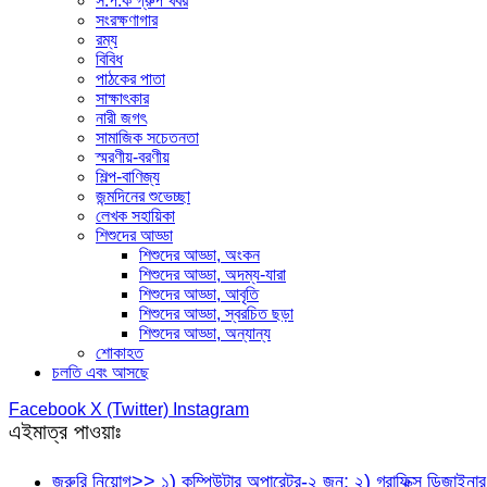
স.প.ক গ্রুপ খবর
সংরক্ষণাগার
রম্য
বিবিধ
পাঠকের পাতা
সাক্ষাৎকার
নারী জগৎ
সামাজিক সচেতনতা
স্মরণীয়-বরণীয়
শিল্প-বাণিজ্য
জন্মদিনের শুভেচ্ছা
লেখক সহায়িকা
শিশুদের আড্ডা
শিশুদের আড্ডা, অংকন
শিশুদের আড্ডা, অদম্য-যারা
শিশুদের আড্ডা, আবৃতি
শিশুদের আড্ডা, স্বরচিত ছড়া
শিশুদের আড্ডা, অন্যান্য
শোকাহত
চলতি এবং আসছে
Facebook
X (Twitter)
Instagram
এইমাত্র পাওয়াঃ
জরুরি নিয়োগ>> ১) কম্পিউটার অপারেটর-২ জন; ২) গ্রাফিক্স ডিজা