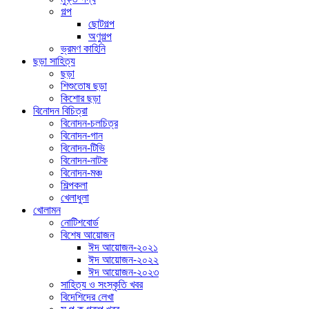
গল্প
ছোটগল্প
অণুগল্প
ভ্রমণ কাহিনি
ছড়া সাহিত্য
ছড়া
শিশুতোষ ছড়া
কিশোর ছড়া
বিনোদন বিচিত্রা
বিনোদন-চলচিত্র
বিনোদন-গান
বিনোদন-টিভি
বিনোদন-নাটক
বিনোদন-মঞ্চ
শিল্পকলা
খেলাধুলা
খোলামন
নোটিশবোর্ড
বিশেষ আয়োজন
ঈদ আয়োজন-২০২১
ঈদ আয়োজন-২০২২
ঈদ আয়োজন-২০২৩
সাহিত্য ও সংস্কৃতি খবর
বিদেশিদের লেখা