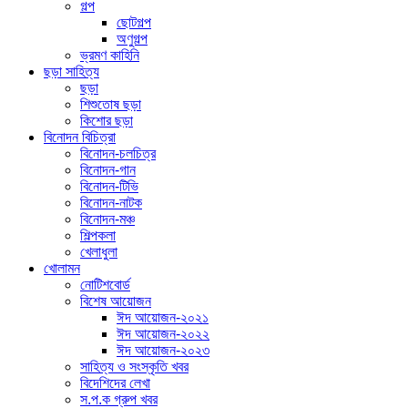
গল্প
ছোটগল্প
অণুগল্প
ভ্রমণ কাহিনি
ছড়া সাহিত্য
ছড়া
শিশুতোষ ছড়া
কিশোর ছড়া
বিনোদন বিচিত্রা
বিনোদন-চলচিত্র
বিনোদন-গান
বিনোদন-টিভি
বিনোদন-নাটক
বিনোদন-মঞ্চ
শিল্পকলা
খেলাধুলা
খোলামন
নোটিশবোর্ড
বিশেষ আয়োজন
ঈদ আয়োজন-২০২১
ঈদ আয়োজন-২০২২
ঈদ আয়োজন-২০২৩
সাহিত্য ও সংস্কৃতি খবর
বিদেশিদের লেখা
স.প.ক গ্রুপ খবর