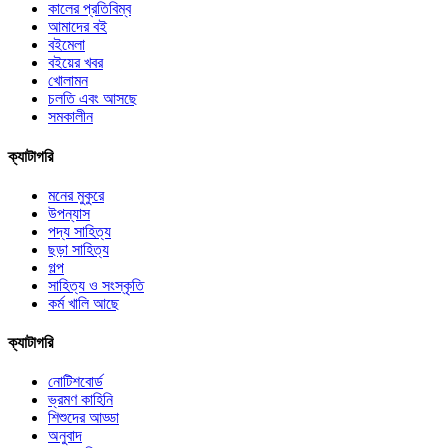
কালের প্রতিবিম্ব
আমাদের বই
বইমেলা
বইয়ের খবর
খোলামন
চলতি এবং আসছে
সমকালীন
ক্যাটাগরি
মনের মুকুরে
উপন্যাস
পদ্য সাহিত্য
ছড়া সাহিত্য
গল্প
সাহিত্য ও সংস্কৃতি
কর্ম খালি আছে
ক্যাটাগরি
নোটিশবোর্ড
ভ্রমণ কাহিনি
শিশুদের আড্ডা
অনুবাদ