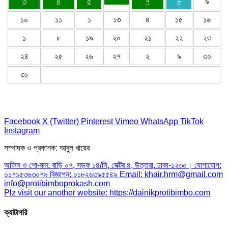
৩
৪
৫
৭
৮
৯
১০
১১
১
১৩
৪
১৫
১৬
১
৮
১৯
২০
২১
২২
২৩
২৪
২৫
২৬
২৭
২
৯
৩০
৩১
Facebook
X (Twitter)
Pinterest
Vimeo
WhatsApp
TikTok
Instagram
সম্পাদক ও প্রকাশক: আবুল খায়ের
অফিস ও শো-রুম: বাড়ি ০৭, সড়ক ১৪/সি, সেক্টর ৪, উত্তরা, ঢাকা-১২৩০। যোগাযোগ:
০১৭১৫৩৬৩০৭৯ বিজ্ঞাপন: ০১৮২৬৩৯৫৫৪৯ Email: khair.hrm@gmail.com
info@protibimboprokash.com
Plz visit our another website: https://dainikprotibimbo.com
ক্যাটাগরি