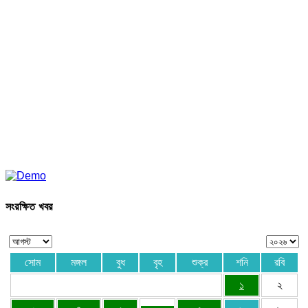
সংরক্ষিত খবর
সোম
মঙ্গল
বুধ
বৃহ
শুক্র
শনি
রবি
১
২