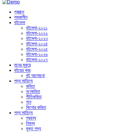
প্রচ্ছদ
সমকালীন
বইমেলা
বইমেলা-২০২১
বইমেলা-২০২২
বইমেলা-২০২৩
বইমেলা-২০২৪
বইমেলা-২০২৫
বইমেলা-২০২৬
বইমেলা-২০২৭
মনের মুকুরে
বইয়ের খবর
বই আলোচনা
পদ্য সাহিত্য
কবিতা
অণুকবিতা
গীতিকবিতা
গান
কিশোর কবিতা
গদ্য সাহিত্য
প্রবন্ধ
নিবন্ধ
মুক্ত গদ্য