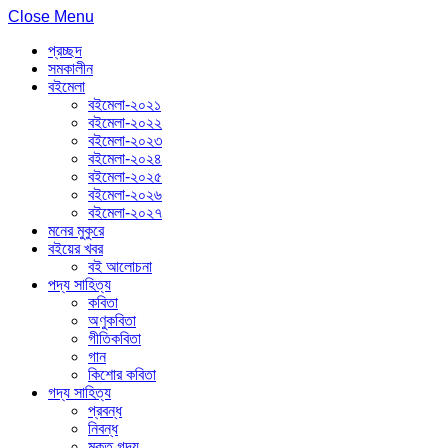
Close Menu
প্রচ্ছদ
সমকালীন
বইমেলা
বইমেলা-২০২১
বইমেলা-২০২২
বইমেলা-২০২৩
বইমেলা-২০২৪
বইমেলা-২০২৫
বইমেলা-২০২৬
বইমেলা-২০২৭
মনের মুকুরে
বইয়ের খবর
বই আলোচনা
পদ্য সাহিত্য
কবিতা
অণুকবিতা
গীতিকবিতা
গান
কিশোর কবিতা
গদ্য সাহিত্য
প্রবন্ধ
নিবন্ধ
মুক্ত গদ্য