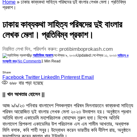
Home
»
ঢাকায় কাব্যকথা সাহিত্য পরিষদের দুই বাংলার লেখক মেলা। প্রতিবিম্ব
প্রকাশ।
ঢাকায় কাব্যকথা সাহিত্য পরিষদের দুই বাংলার
লেখক মেলা। প্রতিবিম্ব প্রকাশ।
নিয়মিত লেখা দিন, পরিদর্শন করুন: protibimboprokash.com
By
প্রতিবিম্ব প্রকাশ
সেপ্টেম্বর ৯, ২০২৩
Updated:
সেপ্টেম্বর ১১, ২০২৩
সাহিত্য ও
No Comments
1 Min Read
সংস্কৃতি খবর
Share
Facebook
Twitter
LinkedIn
Pinterest
Email
৬৯৮
বার পড়া হয়েছে
|| খান আখতার হোসেন ||
আজ ৯/৯/২৩ শনিবার বাংলাদেশ শিশুকল্যান পরিষদ মিলনায়তনে কাব্যকথা সাহিত্য
পরিষদ আয়োজিত দুই বাংলার লেখক মেলা ২০২৩ উদযাপন হয়। অনুষ্ঠানে প্রধান
অতিথি বাংলা একাডেমি মহাপরিচালক মোহাম্মদ নুরুল হুদা। বিশেষ অতিথি
বাংলাদেশ শিল্পকলা একাডেমির উপ পরিচালক এস এম শামীম আখতার, অধ্যাপক
মিলি বসাক, কবি শাহী সবুর। উদ্বোধন করেন ভারতীয় কবি দীলিপ রায়, অনুষ্ঠানে
সভাপতিত্ব করেন জালাল খান ইউসুফি।