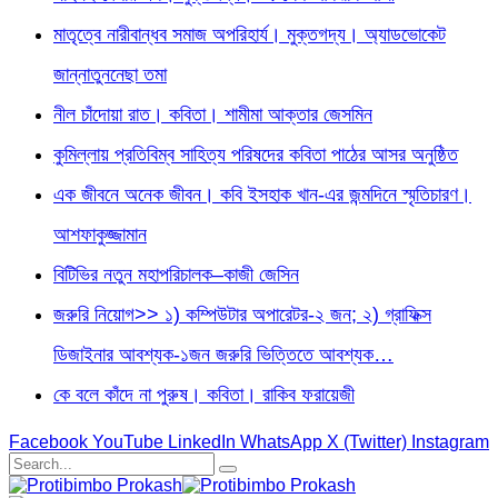
মাতৃত্বে নারীবান্ধব সমাজ অপরিহার্য। মুক্তগদ্য। অ্যাডভোকেট
জান্নাতুননেছা তমা
নীল চাঁদোয়া রাত। কবিতা। শামীমা আক্তার জেসমিন
কুমিল্লায় প্রতিবিম্ব সাহিত্য পরিষদের কবিতা পাঠের আসর অনুষ্ঠিত
এক জীবনে অনেক জীবন। কবি ইসহাক খান-এর জন্মদিনে স্মৃতিচারণ।
আশফাকুজ্জামান
বিটিভির নতুন মহাপরিচালক–কাজী জেসিন
জরুরি নিয়োগ>> ১) কম্পিউটার অপারেটর-২ জন; ২) গ্রাফিক্স
ডিজাইনার আবশ্যক-১জন জরুরি ভিত্তিতে আবশ্যক…
কে বলে কাঁদে না পুরুষ। কবিতা। রাকিব ফরায়েজী
Facebook
YouTube
LinkedIn
WhatsApp
X (Twitter)
Instagram