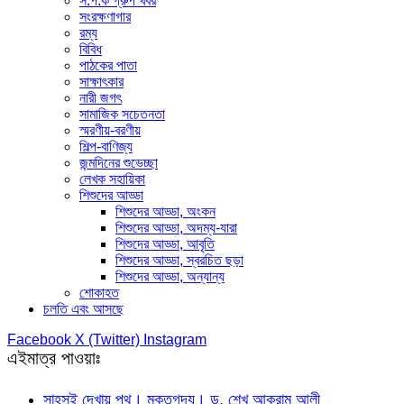
স.প.ক গ্রুপ খবর
সংরক্ষণাগার
রম্য
বিবিধ
পাঠকের পাতা
সাক্ষাৎকার
নারী জগৎ
সামাজিক সচেতনতা
স্মরণীয়-বরণীয়
শিল্প-বাণিজ্য
জন্মদিনের শুভেচ্ছা
লেখক সহায়িকা
শিশুদের আড্ডা
শিশুদের আড্ডা, অংকন
শিশুদের আড্ডা, অদম্য-যারা
শিশুদের আড্ডা, আবৃতি
শিশুদের আড্ডা, স্বরচিত ছড়া
শিশুদের আড্ডা, অন্যান্য
শোকাহত
চলতি এবং আসছে
Facebook
X (Twitter)
Instagram
এইমাত্র পাওয়াঃ
সাহসই দেখায় পথ। মুক্তগদ্য। ড. শেখ আকরাম আলী