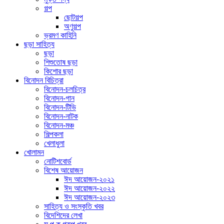
গল্প
ছোটগল্প
অণুগল্প
ভ্রমণ কাহিনি
ছড়া সাহিত্য
ছড়া
শিশুতোষ ছড়া
কিশোর ছড়া
বিনোদন বিচিত্রা
বিনোদন-চলচিত্র
বিনোদন-গান
বিনোদন-টিভি
বিনোদন-নাটক
বিনোদন-মঞ্চ
শিল্পকলা
খেলাধুলা
খোলামন
নোটিশবোর্ড
বিশেষ আয়োজন
ঈদ আয়োজন-২০২১
ঈদ আয়োজন-২০২২
ঈদ আয়োজন-২০২৩
সাহিত্য ও সংস্কৃতি খবর
বিদেশিদের লেখা