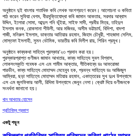
অনুষ্ঠানে দুই বাংলার শতাধিক কবি লেখক অংশগ্রহণ করেন। আলোচনা ও কবিতা
পাঠ করেন সুফিয়া বেগম, বীরমুক্তিযোদ্ধা কবি জামান আকতার, সরদার আব্বাস
উদ্দিন, ইলোরা সোমা, আব্দুল গনি ভূঁইয়া, সাইফ সাদী, প্রবীর মিত্র, তহিদুল
ইসলাম কনক, রোকসানা শীউলী, আর মজিবর, অসীম ভট্টাচার্য, বিদিশা, বাদশা
গাজী, মনিরুল ইসলাম, ডাক্তার আতিয়ার রহমান, জিহাদ চৌধুরী, শাহজাদা সেলিম,
মোস্তফা ইসলাহী, সুমন ভৌমিক, ভারতীয় কবি দিলীপ রায়, শিরিন প্রমুখ।
অনুষ্ঠানে কাব্যকথা সাহিত্য পুরস্কার’২৩ প্রদান করা হয়।
পুরস্কারপ্রাপ্ত গুণীজন জামান আখতার, কাব্য সাহিত্যে সুবল বিশ্বাস,
লোকসংস্কৃতি গবেষক এস এম শামীম আক্তার, গীতিকাব্যে ডঃ আফরোজা
পারভীন, কাব্য সাহিত্যে মোহাম্মদ মেহেবুব হক, প্রবন্ধ সাহিত্যে ডঃ আজিজুল
আম্বিয়া, ছড়া সাহিত্যে মোহাম্মদ মতিয়ার রহমান, একাত্তরের সুখ দুঃখ উপন্যাসে
এস এম জুলফিকার আলী, রিদিমা উপন্যাসে জেবুন নেসা। ক্রেষ্ট দিয়ে গুণীজনকে
সংবর্ধনা জানানো হয়।
খান আখতার হোসেন
প্রতিবিম্ব প্রকাশ
একটু পড়ুন
কুমিল্লায় প্রতিবিম্ব সাহিত্য পরিষদের কবিতা পাঠের আসর