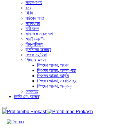
সংরক্ষণাগার
রম্য
বিবিধ
পাঠকের পাতা
সাক্ষাৎকার
নারী জগৎ
সামাজিক সচেতনতা
স্মরণীয়-বরণীয়
শিল্প-বাণিজ্য
জন্মদিনের শুভেচ্ছা
লেখক সহায়িকা
শিশুদের আড্ডা
শিশুদের আড্ডা, অংকন
শিশুদের আড্ডা, অদম্য-যারা
শিশুদের আড্ডা, আবৃতি
শিশুদের আড্ডা, স্বরচিত ছড়া
শিশুদের আড্ডা, অন্যান্য
শোকাহত
চলতি এবং আসছে