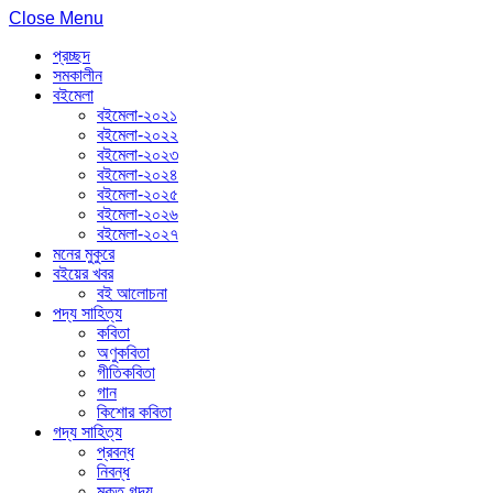
Close Menu
প্রচ্ছদ
সমকালীন
বইমেলা
বইমেলা-২০২১
বইমেলা-২০২২
বইমেলা-২০২৩
বইমেলা-২০২৪
বইমেলা-২০২৫
বইমেলা-২০২৬
বইমেলা-২০২৭
মনের মুকুরে
বইয়ের খবর
বই আলোচনা
পদ্য সাহিত্য
কবিতা
অণুকবিতা
গীতিকবিতা
গান
কিশোর কবিতা
গদ্য সাহিত্য
প্রবন্ধ
নিবন্ধ
মুক্ত গদ্য