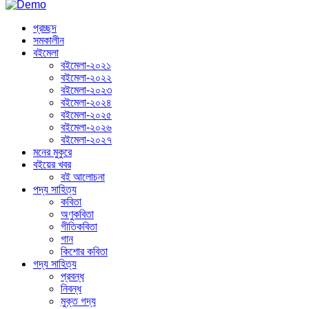
প্রচ্ছদ
সমকালীন
বইমেলা
বইমেলা-২০২১
বইমেলা-২০২২
বইমেলা-২০২৩
বইমেলা-২০২৪
বইমেলা-২০২৫
বইমেলা-২০২৬
বইমেলা-২০২৭
মনের মুকুরে
বইয়ের খবর
বই আলোচনা
পদ্য সাহিত্য
কবিতা
অণুকবিতা
গীতিকবিতা
গান
কিশোর কবিতা
গদ্য সাহিত্য
প্রবন্ধ
নিবন্ধ
মুক্ত গদ্য