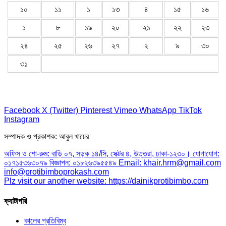
১০
১১
১
১৩
৪
১৫
১৬
১
৮
১৯
২০
২১
২২
২৩
২৪
২৫
২৬
২৭
২
৯
৩০
৩১
Facebook
X (Twitter)
Pinterest
Vimeo
WhatsApp
TikTok
Instagram
সম্পাদক ও প্রকাশক: আবুল খায়ের
অফিস ও শো-রুম: বাড়ি ০৭, সড়ক ১৪/সি, সেক্টর ৪, উত্তরা, ঢাকা-১২৩০। যোগাযোগ:
০১৭১৫৩৬৩০৭৯ বিজ্ঞাপন: ০১৮২৬৩৯৫৫৪৯ Email: khair.hrm@gmail.com
info@protibimboprokash.com
Plz visit our another website: https://dainikprotibimbo.com
ক্যাটাগরি
কালের প্রতিবিম্ব