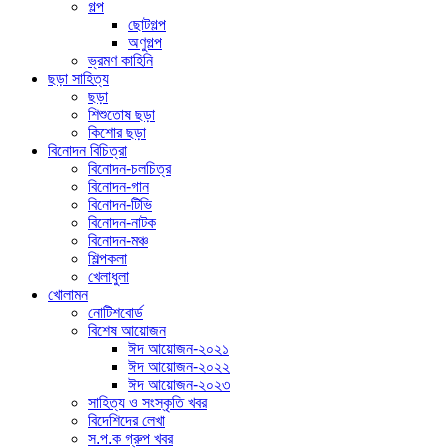
গল্প
ছোটগল্প
অণুগল্প
ভ্রমণ কাহিনি
ছড়া সাহিত্য
ছড়া
শিশুতোষ ছড়া
কিশোর ছড়া
বিনোদন বিচিত্রা
বিনোদন-চলচিত্র
বিনোদন-গান
বিনোদন-টিভি
বিনোদন-নাটক
বিনোদন-মঞ্চ
শিল্পকলা
খেলাধুলা
খোলামন
নোটিশবোর্ড
বিশেষ আয়োজন
ঈদ আয়োজন-২০২১
ঈদ আয়োজন-২০২২
ঈদ আয়োজন-২০২৩
সাহিত্য ও সংস্কৃতি খবর
বিদেশিদের লেখা
স.প.ক গ্রুপ খবর