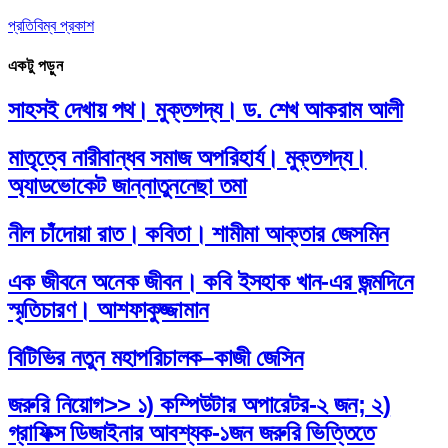
প্রতিবিম্ব প্রকাশ
একটু পড়ুন
সাহসই দেখায় পথ। মুক্তগদ্য। ড. শেখ আকরাম আলী
মাতৃত্বে নারীবান্ধব সমাজ অপরিহার্য। মুক্তগদ্য।
অ্যাডভোকেট জান্নাতুননেছা তমা
নীল চাঁদোয়া রাত। কবিতা। শামীমা আক্তার জেসমিন
এক জীবনে অনেক জীবন। কবি ইসহাক খান-এর জন্মদিনে
স্মৃতিচারণ। আশফাকুজ্জামান
বিটিভির নতুন মহাপরিচালক–কাজী জেসিন
জরুরি নিয়োগ>> ১) কম্পিউটার অপারেটর-২ জন; ২)
গ্রাফিক্স ডিজাইনার আবশ্যক-১জন জরুরি ভিত্তিতে