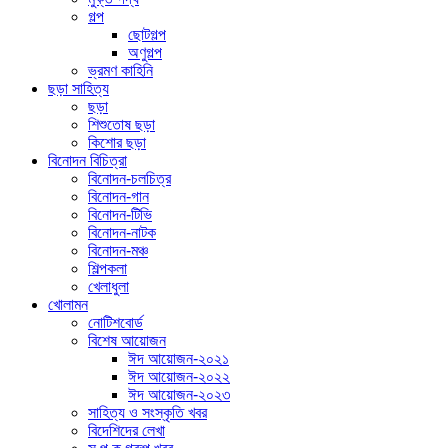
গল্প
ছোটগল্প
অণুগল্প
ভ্রমণ কাহিনি
ছড়া সাহিত্য
ছড়া
শিশুতোষ ছড়া
কিশোর ছড়া
বিনোদন বিচিত্রা
বিনোদন-চলচিত্র
বিনোদন-গান
বিনোদন-টিভি
বিনোদন-নাটক
বিনোদন-মঞ্চ
শিল্পকলা
খেলাধুলা
খোলামন
নোটিশবোর্ড
বিশেষ আয়োজন
ঈদ আয়োজন-২০২১
ঈদ আয়োজন-২০২২
ঈদ আয়োজন-২০২৩
সাহিত্য ও সংস্কৃতি খবর
বিদেশিদের লেখা