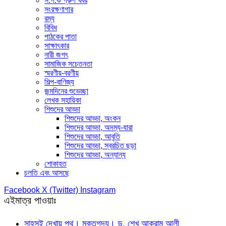
স.প.ক গ্রুপ খবর
সংরক্ষণাগার
রম্য
বিবিধ
পাঠকের পাতা
সাক্ষাৎকার
নারী জগৎ
সামাজিক সচেতনতা
স্মরণীয়-বরণীয়
শিল্প-বাণিজ্য
জন্মদিনের শুভেচ্ছা
লেখক সহায়িকা
শিশুদের আড্ডা
শিশুদের আড্ডা, অংকন
শিশুদের আড্ডা, অদম্য-যারা
শিশুদের আড্ডা, আবৃতি
শিশুদের আড্ডা, স্বরচিত ছড়া
শিশুদের আড্ডা, অন্যান্য
শোকাহত
চলতি এবং আসছে
Facebook
X (Twitter)
Instagram
এইমাত্র পাওয়াঃ
সাহসই দেখায় পথ। মুক্তগদ্য। ড. শেখ আকরাম আলী