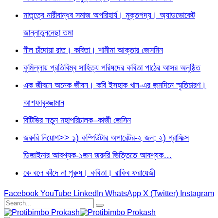
মাতৃত্বে নারীবান্ধব সমাজ অপরিহার্য। মুক্তগদ্য। অ্যাডভোকেট
জান্নাতুননেছা তমা
নীল চাঁদোয়া রাত। কবিতা। শামীমা আক্তার জেসমিন
কুমিল্লায় প্রতিবিম্ব সাহিত্য পরিষদের কবিতা পাঠের আসর অনুষ্ঠিত
এক জীবনে অনেক জীবন। কবি ইসহাক খান-এর জন্মদিনে স্মৃতিচারণ।
আশফাকুজ্জামান
বিটিভির নতুন মহাপরিচালক–কাজী জেসিন
জরুরি নিয়োগ>> ১) কম্পিউটার অপারেটর-২ জন; ২) গ্রাফিক্স
ডিজাইনার আবশ্যক-১জন জরুরি ভিত্তিতে আবশ্যক…
কে বলে কাঁদে না পুরুষ। কবিতা। রাকিব ফরায়েজী
Facebook
YouTube
LinkedIn
WhatsApp
X (Twitter)
Instagram