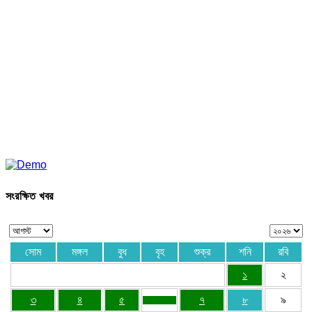
সংরক্ষিত খবর
সোম
মঙ্গল
বুধ
বৃহ
শুক্র
শনি
রবি
১
২
৩
৪
৫
৭
৮
৯