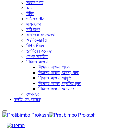
সংরক্ষণাগার
রম্য
বিবিধ
পাঠকের পাতা
সাক্ষাৎকার
নারী জগৎ
সামাজিক সচেতনতা
স্মরণীয়-বরণীয়
শিল্প-বাণিজ্য
জন্মদিনের শুভেচ্ছা
লেখক সহায়িকা
শিশুদের আড্ডা
শিশুদের আড্ডা, অংকন
শিশুদের আড্ডা, অদম্য-যারা
শিশুদের আড্ডা, আবৃতি
শিশুদের আড্ডা, স্বরচিত ছড়া
শিশুদের আড্ডা, অন্যান্য
শোকাহত
চলতি এবং আসছে