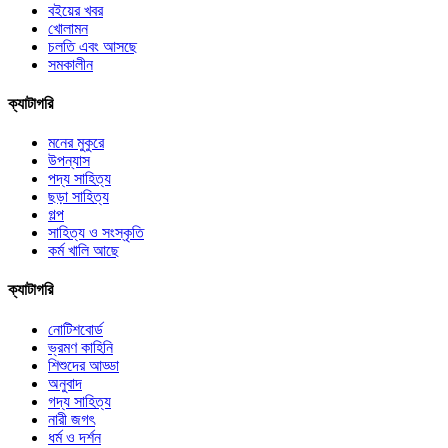
বইয়ের খবর
খোলামন
চলতি এবং আসছে
সমকালীন
ক্যাটাগরি
মনের মুকুরে
উপন্যাস
পদ্য সাহিত্য
ছড়া সাহিত্য
গল্প
সাহিত্য ও সংস্কৃতি
কর্ম খালি আছে
ক্যাটাগরি
নোটিশবোর্ড
ভ্রমণ কাহিনি
শিশুদের আড্ডা
অনুবাদ
গদ্য সাহিত্য
নারী জগৎ
ধর্ম ও দর্শন