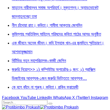
মাতৃত্বে নারীবান্ধব সমাজ অপরিহার্য। মুক্তগদ্য। অ্যাডভোকেট
জান্নাতুননেছা তমা
নীল চাঁদোয়া রাত। কবিতা। শামীমা আক্তার জেসমিন
কুমিল্লায় প্রতিবিম্ব সাহিত্য পরিষদের কবিতা পাঠের আসর অনুষ্ঠিত
এক জীবনে অনেক জীবন। কবি ইসহাক খান-এর জন্মদিনে স্মৃতিচারণ।
আশফাকুজ্জামান
বিটিভির নতুন মহাপরিচালক–কাজী জেসিন
জরুরি নিয়োগ>> ১) কম্পিউটার অপারেটর-২ জন; ২) গ্রাফিক্স
ডিজাইনার আবশ্যক-১জন জরুরি ভিত্তিতে আবশ্যক…
কে বলে কাঁদে না পুরুষ। কবিতা। রাকিব ফরায়েজী
Facebook
YouTube
LinkedIn
WhatsApp
X (Twitter)
Instagram