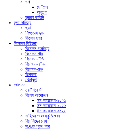
গল্প
ছোটগল্প
অণুগল্প
ভ্রমণ কাহিনি
ছড়া সাহিত্য
ছড়া
শিশুতোষ ছড়া
কিশোর ছড়া
বিনোদন বিচিত্রা
বিনোদন-চলচিত্র
বিনোদন-গান
বিনোদন-টিভি
বিনোদন-নাটক
বিনোদন-মঞ্চ
শিল্পকলা
খেলাধুলা
খোলামন
নোটিশবোর্ড
বিশেষ আয়োজন
ঈদ আয়োজন-২০২১
ঈদ আয়োজন-২০২২
ঈদ আয়োজন-২০২৩
সাহিত্য ও সংস্কৃতি খবর
বিদেশিদের লেখা
স.প.ক গ্রুপ খবর