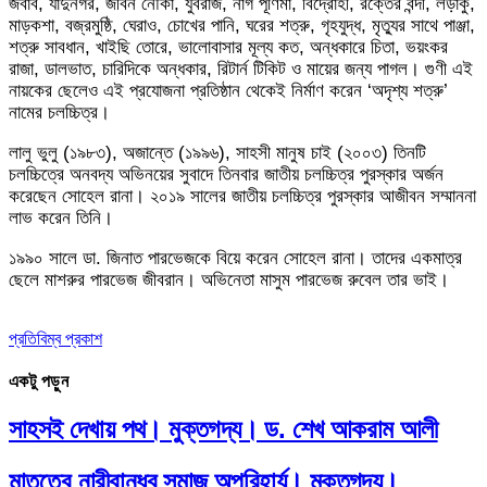
জবাব, যাদুনগর, জীবন নৌকা, যুবরাজ, নাগ পূর্ণিমা, বিদ্রোহী, রক্তের বন্দী, লড়াকু,
মাড়কশা, বজ্রমুষ্ঠি, ঘেরাও, চোখের পানি, ঘরের শত্রু, গৃহযুদ্ধ, মৃত্যুর সাথে পাঞ্জা,
শত্রু সাবধান, খাইছি তোরে, ভালোবাসার মূল্য কত, অন্ধকারে চিতা, ভয়ংকর
রাজা, ডালভাত, চারিদিকে অন্ধকার, রিটার্ন টিকিট ও মায়ের জন্য পাগল। গুণী এই
নায়কের ছেলেও এই প্রযোজনা প্রতিষ্ঠান থেকেই নির্মাণ করেন ‘অদৃশ্য শত্রু’
নামের চলচ্চিত্র।
লালু ভুলু (১৯৮৩), অজান্তে (১৯৯৬), সাহসী মানুষ চাই (২০০৩) তিনটি
চলচ্চিত্রে অনবদ্য অভিনয়ের সুবাদে তিনবার জাতীয় চলচ্চিত্র পুরস্কার অর্জন
করেছেন সোহেল রানা। ২০১৯ সালের জাতীয় চলচ্চিত্র পুরস্কার আজীবন সম্মাননা
লাভ করেন তিনি।
১৯৯০ সালে ডা. জিনাত পারভেজকে বিয়ে করেন সোহেল রানা। তাদের একমাত্র
ছেলে মাশরুর পারভেজ জীবরান। অভিনেতা মাসুম পারভেজ রুবেল তার ভাই।
প্রতিবিম্ব প্রকাশ
একটু পড়ুন
সাহসই দেখায় পথ। মুক্তগদ্য। ড. শেখ আকরাম আলী
মাতৃত্বে নারীবান্ধব সমাজ অপরিহার্য। মুক্তগদ্য।