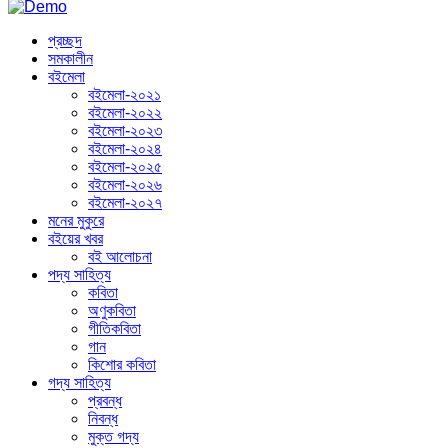
প্রচ্ছদ
সমকালীন
বইমেলা
বইমেলা-২০২১
বইমেলা-২০২২
বইমেলা-২০২৩
বইমেলা-২০২৪
বইমেলা-২০২৫
বইমেলা-২০২৬
বইমেলা-২০২৭
মনের মুকুরে
বইয়ের খবর
বই আলোচনা
পদ্য সাহিত্য
কবিতা
অণুকবিতা
গীতিকবিতা
গান
কিশোর কবিতা
গদ্য সাহিত্য
প্রবন্ধ
নিবন্ধ
মুক্ত গদ্য