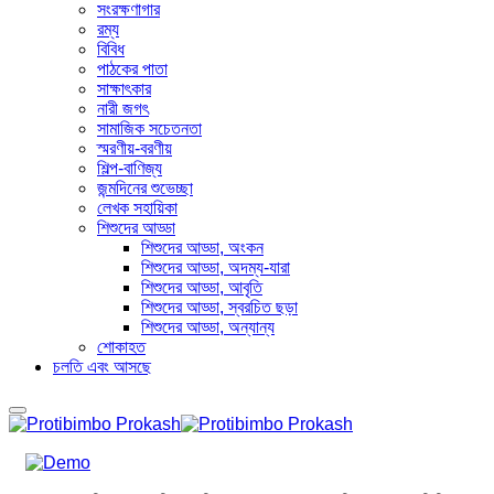
সংরক্ষণাগার
রম্য
বিবিধ
পাঠকের পাতা
সাক্ষাৎকার
নারী জগৎ
সামাজিক সচেতনতা
স্মরণীয়-বরণীয়
শিল্প-বাণিজ্য
জন্মদিনের শুভেচ্ছা
লেখক সহায়িকা
শিশুদের আড্ডা
শিশুদের আড্ডা, অংকন
শিশুদের আড্ডা, অদম্য-যারা
শিশুদের আড্ডা, আবৃতি
শিশুদের আড্ডা, স্বরচিত ছড়া
শিশুদের আড্ডা, অন্যান্য
শোকাহত
চলতি এবং আসছে