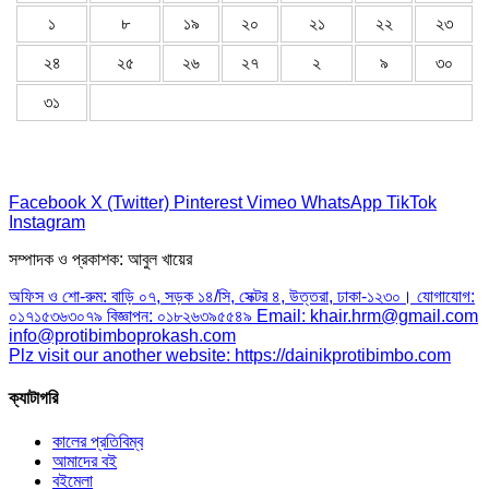
১
৮
১৯
২০
২১
২২
২৩
২৪
২৫
২৬
২৭
২
৯
৩০
৩১
Facebook
X (Twitter)
Pinterest
Vimeo
WhatsApp
TikTok
Instagram
সম্পাদক ও প্রকাশক: আবুল খায়ের
অফিস ও শো-রুম: বাড়ি ০৭, সড়ক ১৪/সি, সেক্টর ৪, উত্তরা, ঢাকা-১২৩০। যোগাযোগ:
০১৭১৫৩৬৩০৭৯ বিজ্ঞাপন: ০১৮২৬৩৯৫৫৪৯ Email: khair.hrm@gmail.com
info@protibimboprokash.com
Plz visit our another website: https://dainikprotibimbo.com
ক্যাটাগরি
কালের প্রতিবিম্ব
আমাদের বই
বইমেলা