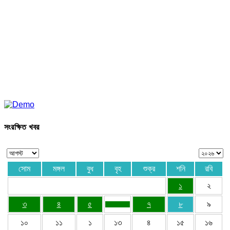
সংরক্ষিত খবর
সোম
মঙ্গল
বুধ
বৃহ
শুক্র
শনি
রবি
১
২
৩
৪
৫
৭
৮
৯
১০
১১
১
১৩
৪
১৫
১৬