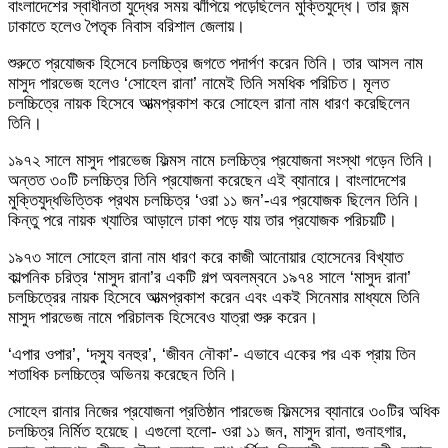
বাংলাদেশের স্বাধীনতা যুদ্ধের সময় ঝাঁপিয়ে পড়েছিলেন মুক্তিযুদ্ধে। তার জন্ম
ঢাকাতে হলেও পৈতৃক নিবাস বরিশাল জেলায়।
শুরুতে প্রযোজক হিসেবে চলচ্চিত্র জগতে পদার্পণ করেন তিনি। তার আসল নাম
মাসুদ পারভেজ হলেও ‘সোহেল রানা’ নামেই তিনি সমধিক পরিচিত। মূলত
চলচ্চিত্রে নায়ক হিসেবে আত্মপ্রকাশ করে সোহেল রানা নাম ধারণ করেছিলেন
তিনি।
১৯৭২ সালে মাসুদ পারভেজ ফিল্মস নামে চলচ্চিত্র প্রযোজনা সংস্থা গড়েন তিনি।
অন্তত ৩০টি চলচ্চিত্র তিনি প্রযোজনা করেছেন এই ব্যানারে। বাংলাদেশের
মুক্তিযুদ্ধভিত্তিক প্রথম চলচ্চিত্র ‘ওরা ১১ জন’-এর প্রযোজক ছিলেন তিনি।
কিন্তু পরে নায়ক খ্যাতির আড়ালে ঢাকা পড়ে যায় তার প্রযোজক পরিচয়টি।
১৯৭৩ সালে সোহেল রানা নাম ধারণ করে কাজী আনোয়ার হোসেনের বিখ্যাত
কাল্পনিক চরিত্র ‘মাসুদ রানা’র একটি গল্প অবলম্বনে ১৯৭৪ সালে ‘মাসুদ রানা’
চলচ্চিত্রের নায়ক হিসেবে আত্মপ্রকাশ করেন এবং একই সিনেমার মাধ্যমে তিনি
মাসুদ পারভেজ নামে পরিচালক হিসেবেও যাত্রা শুরু করেন।
‘এপার ওপার’, ‘দস্যু বনহুর’, ‘জীবন নৌকা’- এভাবে একের পর এক প্রায় তিন
শতাধিক চলচ্চিত্রে অভিনয় করেছেন তিনি।
সোহেল রানার নিজের প্রযোজনা প্রতিষ্ঠান পারভেজ ফিল্মসের ব্যানারে ৩০টির অধিক
চলচ্চিত্র নির্মিত হয়েছে। এগুলো হলো- ওরা ১১ জন, মাসুদ রানা, গুনাহগার,