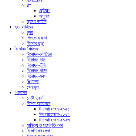
গল্প
ছোটগল্প
অণুগল্প
ভ্রমণ কাহিনি
ছড়া সাহিত্য
ছড়া
শিশুতোষ ছড়া
কিশোর ছড়া
বিনোদন বিচিত্রা
বিনোদন-চলচিত্র
বিনোদন-গান
বিনোদন-টিভি
বিনোদন-নাটক
বিনোদন-মঞ্চ
শিল্পকলা
খেলাধুলা
খোলামন
নোটিশবোর্ড
বিশেষ আয়োজন
ঈদ আয়োজন-২০২১
ঈদ আয়োজন-২০২২
ঈদ আয়োজন-২০২৩
সাহিত্য ও সংস্কৃতি খবর
বিদেশিদের লেখা