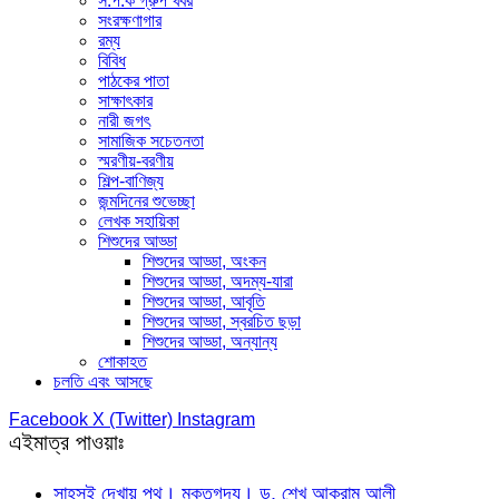
স.প.ক গ্রুপ খবর
সংরক্ষণাগার
রম্য
বিবিধ
পাঠকের পাতা
সাক্ষাৎকার
নারী জগৎ
সামাজিক সচেতনতা
স্মরণীয়-বরণীয়
শিল্প-বাণিজ্য
জন্মদিনের শুভেচ্ছা
লেখক সহায়িকা
শিশুদের আড্ডা
শিশুদের আড্ডা, অংকন
শিশুদের আড্ডা, অদম্য-যারা
শিশুদের আড্ডা, আবৃতি
শিশুদের আড্ডা, স্বরচিত ছড়া
শিশুদের আড্ডা, অন্যান্য
শোকাহত
চলতি এবং আসছে
Facebook
X (Twitter)
Instagram
এইমাত্র পাওয়াঃ
সাহসই দেখায় পথ। মুক্তগদ্য। ড. শেখ আকরাম আলী