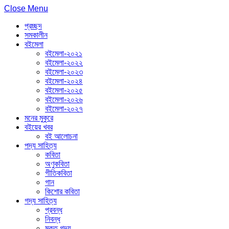
Close Menu
প্রচ্ছদ
সমকালীন
বইমেলা
বইমেলা-২০২১
বইমেলা-২০২২
বইমেলা-২০২৩
বইমেলা-২০২৪
বইমেলা-২০২৫
বইমেলা-২০২৬
বইমেলা-২০২৭
মনের মুকুরে
বইয়ের খবর
বই আলোচনা
পদ্য সাহিত্য
কবিতা
অণুকবিতা
গীতিকবিতা
গান
কিশোর কবিতা
গদ্য সাহিত্য
প্রবন্ধ
নিবন্ধ
মুক্ত গদ্য