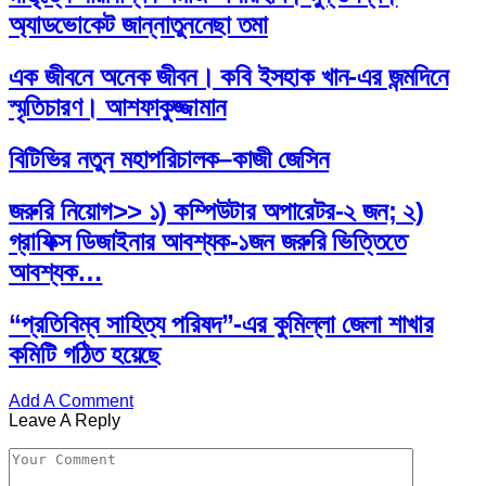
অ্যাডভোকেট জান্নাতুননেছা তমা
এক জীবনে অনেক জীবন। কবি ইসহাক খান-এর জন্মদিনে
স্মৃতিচারণ। আশফাকুজ্জামান
বিটিভির নতুন মহাপরিচালক–কাজী জেসিন
জরুরি নিয়োগ>> ১) কম্পিউটার অপারেটর-২ জন; ২)
গ্রাফিক্স ডিজাইনার আবশ্যক-১জন জরুরি ভিত্তিতে
আবশ্যক…
“প্রতিবিম্ব সাহিত্য পরিষদ”-এর কুমিল্লা জেলা শাখার
কমিটি গঠিত হয়েছে
Add A Comment
Leave A Reply