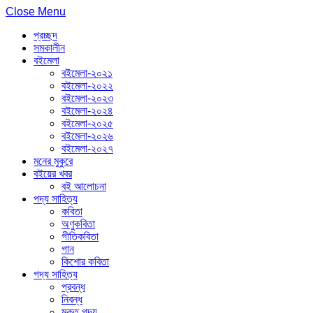
Close Menu
প্রচ্ছদ
সমকালীন
বইমেলা
বইমেলা-২০২১
বইমেলা-২০২২
বইমেলা-২০২৩
বইমেলা-২০২৪
বইমেলা-২০২৫
বইমেলা-২০২৬
বইমেলা-২০২৭
মনের মুকুরে
বইয়ের খবর
বই আলোচনা
পদ্য সাহিত্য
কবিতা
অণুকবিতা
গীতিকবিতা
গান
কিশোর কবিতা
গদ্য সাহিত্য
প্রবন্ধ
নিবন্ধ
মুক্ত গদ্য