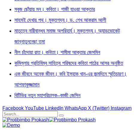
সবুজ ছোঁয়ায় মন। কবিতা। গাজী হাওয়া আক্তার
সাহসই দেখায় পথ। মুক্তগদ্য। ড. শেখ আকরাম আলী
মাতৃত্বে নারীবান্ধব সমাজ অপরিহার্য। মুক্তগদ্য। অ্যাডভোকেট
জান্নাতুননেছা তমা
নীল চাঁদোয়া রাত। কবিতা। শামীমা আক্তার জেসমিন
কুমিল্লায় প্রতিবিম্ব সাহিত্য পরিষদের কবিতা পাঠের আসর অনুষ্ঠিত
এক জীবনে অনেক জীবন। কবি ইসহাক খান-এর জন্মদিনে স্মৃতিচারণ।
আশফাকুজ্জামান
বিটিভির নতুন মহাপরিচালক–কাজী জেসিন
Facebook
YouTube
LinkedIn
WhatsApp
X (Twitter)
Instagram