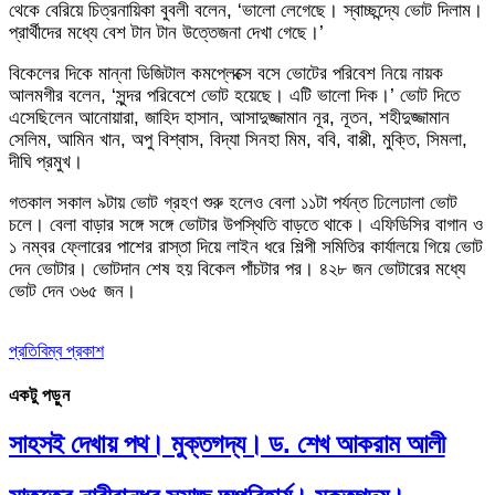
থেকে বেরিয়ে চিত্রনায়িকা বুবলী বলেন, ‘ভালো লেগেছে। স্বাচ্ছন্দ্যে ভোট দিলাম।
প্রার্থীদের মধ্যে বেশ টান টান উত্তেজনা দেখা গেছে।’
বিকেলের দিকে মান্না ডিজিটাল কমপ্লেক্সে বসে ভোটের পরিবেশ নিয়ে নায়ক
আলমগীর বলেন, ‘সুন্দর পরিবেশে ভোট হয়েছে। এটি ভালো দিক।’ ভোট দিতে
এসেছিলেন আনোয়ারা, জাহিদ হাসান, আসাদুজ্জামান নূর, নূতন, শহীদুজ্জামান
সেলিম, আমিন খান, অপু বিশ্বাস, বিদ্যা সিনহা মিম, ববি, বাপ্পী, মুক্তি, সিমলা,
দীঘি প্রমুখ।
গতকাল সকাল ৯টায় ভোট গ্রহণ শুরু হলেও বেলা ১১টা পর্যন্ত ঢিলেঢালা ভোট
চলে। বেলা বাড়ার সঙ্গে সঙ্গে ভোটার উপস্থিতি বাড়তে থাকে। এফিডিসির বাগান ও
১ নম্বর ফ্লোরের পাশের রাস্তা দিয়ে লাইন ধরে শিল্পী সমিতির কার্যালয়ে গিয়ে ভোট
দেন ভোটার। ভোটদান শেষ হয় বিকেল পাঁচটার পর। ৪২৮ জন ভোটারের মধ্যে
ভোট দেন ৩৬৫ জন।
প্রতিবিম্ব প্রকাশ
একটু পড়ুন
সাহসই দেখায় পথ। মুক্তগদ্য। ড. শেখ আকরাম আলী