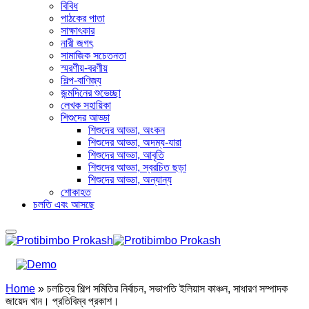
বিবিধ
পাঠকের পাতা
সাক্ষাৎকার
নারী জগৎ
সামাজিক সচেতনতা
স্মরণীয়-বরণীয়
শিল্প-বাণিজ্য
জন্মদিনের শুভেচ্ছা
লেখক সহায়িকা
শিশুদের আড্ডা
শিশুদের আড্ডা, অংকন
শিশুদের আড্ডা, অদম্য-যারা
শিশুদের আড্ডা, আবৃতি
শিশুদের আড্ডা, স্বরচিত ছড়া
শিশুদের আড্ডা, অন্যান্য
শোকাহত
চলতি এবং আসছে
Home
»
চলচিত্র শিল্প সমিতির নির্বাচন, সভাপতি ইলিয়াস কাঞ্চন, সাধারণ সম্পাদক
জায়েদ খান। প্রতিবিম্ব প্রকাশ।