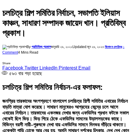
চলচিত্র শিল্প সমিতির নির্বাচন, সভাপতি ইলিয়াস
কাঞ্চন, সাধারণ সম্পাদক জায়েদ খান। প্রতিবিম্ব
প্রকাশ।
By
প্রতিবিম্ব প্রকাশ
জানুয়ারি ২৯, ২০২২
Updated:
জুন ২৬, ২০২৩
১
বিনোদন-চলচিত্র
Comment
4 Mins Read
Share
Facebook
Twitter
LinkedIn
Pinterest
Email
৫৯৩
বার পড়া হয়েছে
চলচিত্র শিল্প সমিতির নির্বাচন-এর ফলাফল:
জনপ্রিয় তারকাদের অংশগ্রহণে বাংলাদেশ চলচ্চিত্র শিল্পী সমিতির এবারের নির্বাচন
বাড়তি মাত্রা যোগ করেছে। সাধারণ মানুষেরও আগ্রহের কেন্দ্রে চলে আসে
এবারের নির্বাচন। তারকাদের একনজর দেখার জন্য এফডিসির প্রধান ফটকে সকাল
থেকেই ছিল ভিড়। ভিড় গিয়ে ঠেকে এফডিসির সামনের উড়ালসড়কের কাছে।
বিভিন্ন বয়সী নারী–পুরুষকে দেখা যায় এফডিসির সামনে দিনভর দাঁড়িয়ে থাকতে।
একেকটা গাড়ি ঢোকে আর বের হয়, অমনি সাধারণ দর্শকের চিৎকার, দেখ দেখ কোন