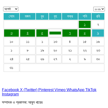
সোম
মঙ্গল
বুধ
বৃহ
শুক্র
শনি
রবি
১
২
৩
৪
৫
৭
৮
৯
১০
১১
১
১৩
৪
১৫
১৬
১
৮
১৯
২০
২১
২২
২৩
২৪
২৫
২৬
২৭
২
৯
৩০
৩১
Facebook
X (Twitter)
Pinterest
Vimeo
WhatsApp
TikTok
Instagram
সম্পাদক ও প্রকাশক: আবুল খায়ের