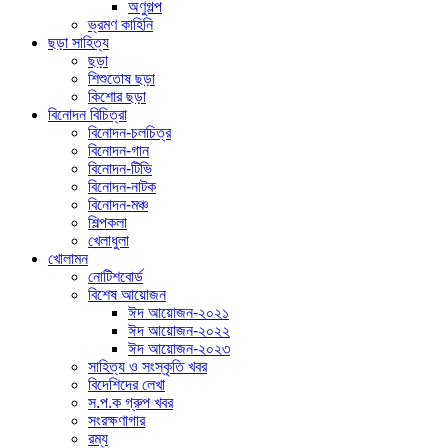
অণুগল্প
ভ্রমণ কাহিনি
ছড়া সাহিত্য
ছড়া
শিশুতোষ ছড়া
কিশোর ছড়া
বিনোদন বিচিত্রা
বিনোদন-চলচিত্র
বিনোদন-গান
বিনোদন-টিভি
বিনোদন-নাটক
বিনোদন-মঞ্চ
শিল্পকলা
খেলাধুলা
খোলামন
নোটিশবোর্ড
বিশেষ আয়োজন
ঈদ আয়োজন-২০২১
ঈদ আয়োজন-২০২২
ঈদ আয়োজন-২০২৩
সাহিত্য ও সংস্কৃতি খবর
বিদেশিদের লেখা
স.প.ক গ্রুপ খবর
সংরক্ষণাগার
রম্য