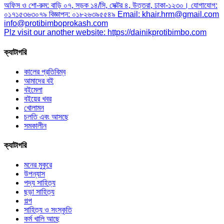
অফিস ও শো-রুম: বাড়ি ০৭, সড়ক ১৪/সি, সেক্টর ৪, উত্তরা, ঢাকা-১২৩০। যোগাযোগ:
০১৭১৫৩৬৩০৭৯ বিজ্ঞাপন: ০১৮২৬৩৯৫৫৪৯ Email: khair.hrm@gmail.com
info@protibimboprokash.com
Plz visit our another website: https://dainikprotibimbo.com
ক্যাটাগরি
কালের প্রতিবিম্ব
আমাদের বই
বইমেলা
বইয়ের খবর
খোলামন
চলতি এবং আসছে
সমকালীন
ক্যাটাগরি
মনের মুকুরে
উপন্যাস
পদ্য সাহিত্য
ছড়া সাহিত্য
গল্প
সাহিত্য ও সংস্কৃতি
কর্ম খালি আছে