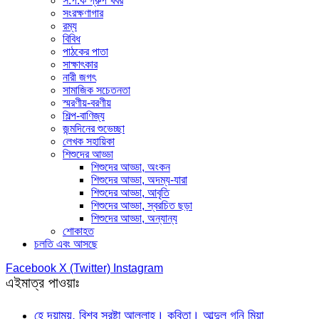
স.প.ক গ্রুপ খবর
সংরক্ষণাগার
রম্য
বিবিধ
পাঠকের পাতা
সাক্ষাৎকার
নারী জগৎ
সামাজিক সচেতনতা
স্মরণীয়-বরণীয়
শিল্প-বাণিজ্য
জন্মদিনের শুভেচ্ছা
লেখক সহায়িকা
শিশুদের আড্ডা
শিশুদের আড্ডা, অংকন
শিশুদের আড্ডা, অদম্য-যারা
শিশুদের আড্ডা, আবৃতি
শিশুদের আড্ডা, স্বরচিত ছড়া
শিশুদের আড্ডা, অন্যান্য
শোকাহত
চলতি এবং আসছে
Facebook
X (Twitter)
Instagram
এইমাত্র পাওয়াঃ
হে দয়াময়, বিশ্ব স্রষ্টা আল্লাহ। কবিতা। আব্দুল গনি মিয়া