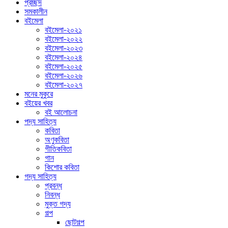
প্রচ্ছদ
সমকালীন
বইমেলা
বইমেলা-২০২১
বইমেলা-২০২২
বইমেলা-২০২৩
বইমেলা-২০২৪
বইমেলা-২০২৫
বইমেলা-২০২৬
বইমেলা-২০২৭
মনের মুকুরে
বইয়ের খবর
বই আলোচনা
পদ্য সাহিত্য
কবিতা
অণুকবিতা
গীতিকবিতা
গান
কিশোর কবিতা
গদ্য সাহিত্য
প্রবন্ধ
নিবন্ধ
মুক্ত গদ্য
গল্প
ছোটগল্প