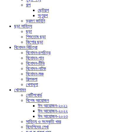
গল্প
ছোটগল্প
অণুগল্প
ভ্রমণ কাহিনি
ছড়া সাহিত্য
ছড়া
শিশুতোষ ছড়া
কিশোর ছড়া
বিনোদন বিচিত্রা
বিনোদন-চলচিত্র
বিনোদন-গান
বিনোদন-টিভি
বিনোদন-নাটক
বিনোদন-মঞ্চ
শিল্পকলা
খেলাধুলা
খোলামন
নোটিশবোর্ড
বিশেষ আয়োজন
ঈদ আয়োজন-২০২১
ঈদ আয়োজন-২০২২
ঈদ আয়োজন-২০২৩
সাহিত্য ও সংস্কৃতি খবর
বিদেশিদের লেখা