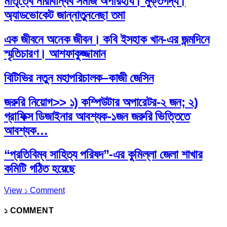
মাতৃত্বে নারীবান্ধব সমাজ অপরিহার্য। মুক্তগদ্য।
অ্যাডভোকেট জান্নাতুননেছা তমা
এক জীবনে অনেক জীবন। কবি ইসহাক খান-এর জন্মদিনে
স্মৃতিচারণ। আশফাকুজ্জামান
বিটিভির নতুন মহাপরিচালক–কাজী জেসিন
জরুরি নিয়োগ>> ১) কম্পিউটার অপারেটর-২ জন; ২)
গ্রাফিক্স ডিজাইনার আবশ্যক-১জন জরুরি ভিত্তিতে
আবশ্যক…
“প্রতিবিম্ব সাহিত্য পরিষদ”-এর কুমিল্লা জেলা শাখার
কমিটি গঠিত হয়েছে
View ১ Comment
১ COMMENT