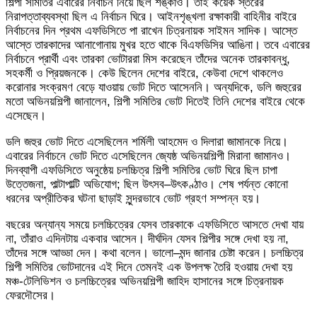
শিল্পী সমিতির এবারের নির্বাচন নিয়ে ছিল শঙ্কাও। তাই কয়েক স্তরের
নিরাপত্তাব্যবস্থা ছিল এ নির্বাচন ঘিরে। আইনশৃঙ্খলা রক্ষাকারী বাহিনীর বাইরে
নির্বাচনের দিন প্রথম এফডিসিতে পা রাখেন চিত্রনায়ক সাইমন সাদিক। আস্তে
আস্তে তারকাদের আনাগোনায় মুখর হতে থাকে বিএফডিসির আঙিনা। তবে এবারের
নির্বাচনে প্রার্থী এবং তারকা ভোটাররা মিস করেছেন তাঁদের অনেক তারকাবন্ধু,
সহকর্মী ও প্রিয়জনকে। কেউ ছিলেন দেশের বাইরে, কেউবা দেশে থাকলেও
করোনার সংক্রমণ বেড়ে যাওয়ায় ভোট দিতে আসেননি। অন্যদিকে, ডলি জহুরের
মতো অভিনয়শিল্পী জানালেন, শিল্পী সমিতির ভোট দিতেই তিনি দেশের বাইরে থেকে
এসেছেন।
ডলি জহুর ভোট দিতে এসেছিলেন শর্মিলী আহমেদ ও দিলারা জামানকে নিয়ে।
এবারের নির্বাচনে ভোট দিতে এসেছিলেন জ্যেষ্ঠ অভিনয়শিল্পী মিরানা জামানও।
দিনব্যাপী এফডিসিতে অনুষ্ঠেয় চলচ্চিত্র শিল্পী সমিতির ভোট ঘিরে ছিল চাপা
উত্তেজনা, পাল্টাপাল্টি অভিযোগ; ছিল উৎসব–উৎকণ্ঠাও। শেষ পর্যন্ত কোনো
ধরনের অপ্রীতিকর ঘটনা ছাড়াই সুন্দরভাবে ভোট গ্রহণ সম্পন্ন হয়।
বছরের অন্যান্য সময়ে চলচ্চিত্রের যেসব তারকাকে এফডিসিতে আসতে দেখা যায়
না, তাঁরাও এদিনটায় একবার আসেন। দীর্ঘদিন যেসব শিল্পীর সঙ্গে দেখা হয় না,
তাঁদের সঙ্গে আড্ডা দেন। কথা বলেন। ভালো–মন্দ জানার চেষ্টা করেন। চলচ্চিত্র
শিল্পী সমিতির ভোটদানের এই দিনে তেমনই এক উপলক্ষ তৈরি হওয়ায় দেখা হয়
মঞ্চ-টেলিভিশন ও চলচ্চিত্রের অভিনয়শিল্পী জাহিদ হাসানের সঙ্গে চিত্রনায়ক
ফেরদৌসের।