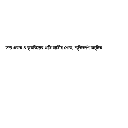
সদ্য প্রয়াত ৪ কৃতবিদ্যের প্রতি জাতীয় শোক, স্মৃতিতর্পণ অনুষ্ঠিত