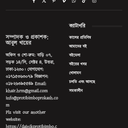
Facebook
X
Pinterest
Vimeo
WhatsApp
TikTok
Instagram
(Twitter)
ক্যাটাগরি
সম্পাদক ও প্রকাশক:
কালের প্রতিবিম্ব
আবুল খায়ের
আমাদের বই
অফিস ও শো-রুম: বাড়ি ০৭,
বইমেলা
সড়ক ১৪/সি, সেক্টর ৪, উত্তরা,
বইয়ের খবর
ঢাকা-১২৩০। যোগাযোগ:
খোলামন
০১৭১৫৩৬৩০৭৯ বিজ্ঞাপন:
চলতি এবং আসছে
০১৮২৬৩৯৫৫৪৯ Email:
khair.hrm@gmail.com
সমকালীন
info@protibimboprokash.co
m
Plz visit our another
website:
https://dainikprotibimbo.c