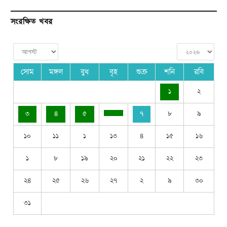
সংরক্ষিত খবর
সোম
মঙ্গল
বুধ
বৃহ
শুক্র
শনি
রবি
১
২
৩
৪
৫
৭
৮
৯
১০
১১
১
১৩
৪
১৫
১৬
১
৮
১৯
২০
২১
২২
২৩
২৪
২৫
২৬
২৭
২
৯
৩০
৩১