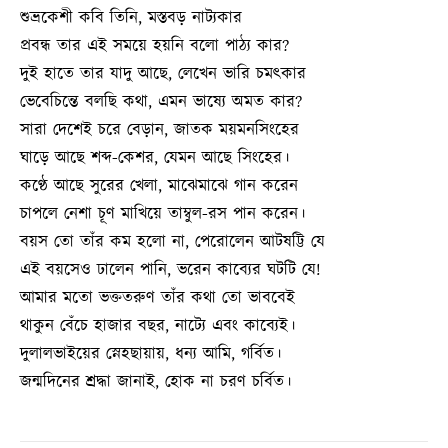
শুভ্রকেশী কবি তিনি, মস্তবড় নাট্যকার
প্রবন্ধ তার এই সময়ে হয়নি বলো পাঠ্য কার?
দুই হাতে তার যাদু আছে, লেখেন ভারি চমৎকার
ভেবেচিন্তে বলছি কথা, এমন ভাষ্যে অমত কার?
সারা দেশেই চরে বেড়ান, জাতক ময়মনসিংহের
ঘাড়ে আছে শব্দ-কেশর, যেমন আছে সিংহের।
কণ্ঠে আছে সুরের খেলা, মাঝেমাঝে গান করেন
চাপলে নেশা চূণ মাখিয়ে তাম্বুল-রস পান করেন।
বয়স তো তাঁর কম হলো না, পেরোলেন আটষট্টি যে
এই বয়সেও ঢালেন পানি, ভরেন কাব্যের ঘটটি যে!
আমার মতো ভক্ততরুণ তাঁর কথা তো ভাববেই
থাকুন বেঁচে হাজার বছর, নাট্যে এবং কাব্যেই।
দুলালভাইয়ের স্নেহছায়ায়, ধন্য আমি, গর্বিত।
জন্মদিনের শ্রদ্ধা জানাই, হোক না চরণ চর্বিত।