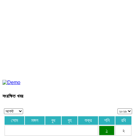
সংরক্ষিত খবর
সোম
মঙ্গল
বুধ
বৃহ
শুক্র
শনি
রবি
১
২