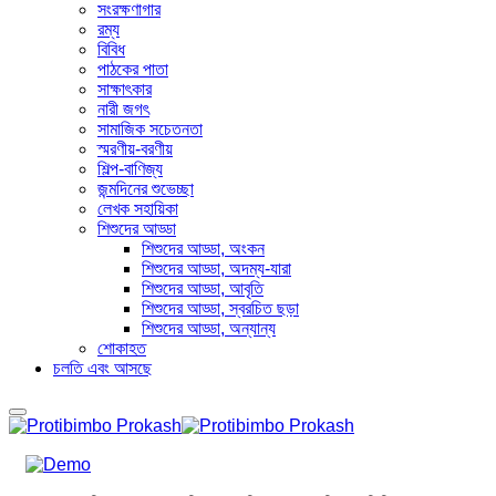
সংরক্ষণাগার
রম্য
বিবিধ
পাঠকের পাতা
সাক্ষাৎকার
নারী জগৎ
সামাজিক সচেতনতা
স্মরণীয়-বরণীয়
শিল্প-বাণিজ্য
জন্মদিনের শুভেচ্ছা
লেখক সহায়িকা
শিশুদের আড্ডা
শিশুদের আড্ডা, অংকন
শিশুদের আড্ডা, অদম্য-যারা
শিশুদের আড্ডা, আবৃতি
শিশুদের আড্ডা, স্বরচিত ছড়া
শিশুদের আড্ডা, অন্যান্য
শোকাহত
চলতি এবং আসছে