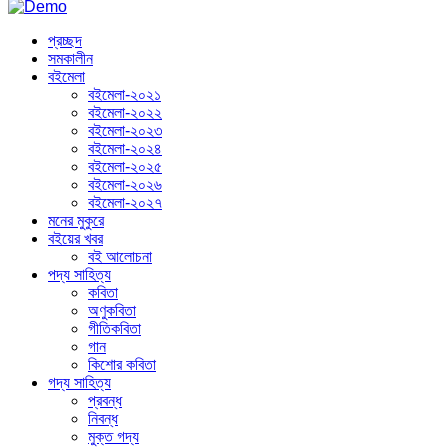
প্রচ্ছদ
সমকালীন
বইমেলা
বইমেলা-২০২১
বইমেলা-২০২২
বইমেলা-২০২৩
বইমেলা-২০২৪
বইমেলা-২০২৫
বইমেলা-২০২৬
বইমেলা-২০২৭
মনের মুকুরে
বইয়ের খবর
বই আলোচনা
পদ্য সাহিত্য
কবিতা
অণুকবিতা
গীতিকবিতা
গান
কিশোর কবিতা
গদ্য সাহিত্য
প্রবন্ধ
নিবন্ধ
মুক্ত গদ্য