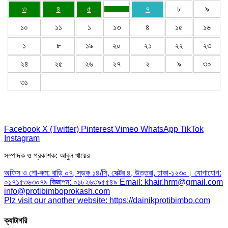
৩
৪
৫
৭
৮
৯
১০
১১
১
১৩
৪
১৫
১৬
১
৮
১৯
২০
২১
২২
২৩
২৪
২৫
২৬
২৭
২
৯
৩০
৩১
Facebook
X (Twitter)
Pinterest
Vimeo
WhatsApp
TikTok
Instagram
সম্পাদক ও প্রকাশক: আবুল খায়ের
অফিস ও শো-রুম: বাড়ি ০৭, সড়ক ১৪/সি, সেক্টর ৪, উত্তরা, ঢাকা-১২৩০। যোগাযোগ:
০১৭১৫৩৬৩০৭৯ বিজ্ঞাপন: ০১৮২৬৩৯৫৫৪৯ Email: khair.hrm@gmail.com
info@protibimboprokash.com
Plz visit our another website: https://dainikprotibimbo.com
ক্যাটাগরি