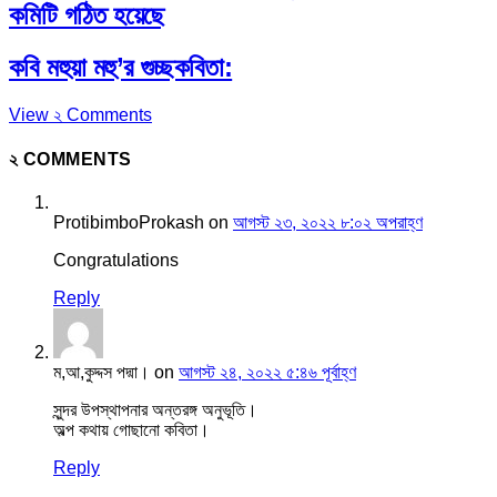
কমিটি গঠিত হয়েছে
কবি মহুয়া মহু’র গুচ্ছকবিতা:
View ২ Comments
২ COMMENTS
ProtibimboProkash
on
আগস্ট ২৩, ২০২২ ৮:০২ অপরাহ্ণ
Congratulations
Reply
ম,আ,কুদ্দস পদ্মা।
on
আগস্ট ২৪, ২০২২ ৫:৪৬ পূর্বাহ্ণ
সুন্দর উপস্থাপনার অন্তরঙ্গ অনুভূতি।
অল্প কথায় গোছানো কবিতা।
Reply