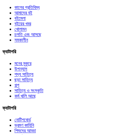
কালের প্রতিবিম্ব
আমাদের বই
বইমেলা
বইয়ের খবর
খোলামন
চলতি এবং আসছে
সমকালীন
ক্যাটাগরি
মনের মুকুরে
উপন্যাস
পদ্য সাহিত্য
ছড়া সাহিত্য
গল্প
সাহিত্য ও সংস্কৃতি
কর্ম খালি আছে
ক্যাটাগরি
নোটিশবোর্ড
ভ্রমণ কাহিনি
শিশুদের আড্ডা