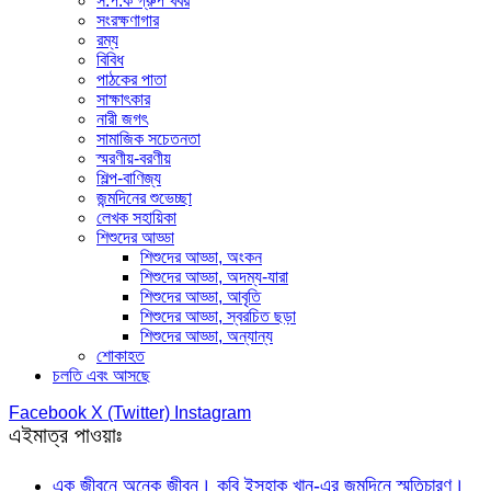
স.প.ক গ্রুপ খবর
সংরক্ষণাগার
রম্য
বিবিধ
পাঠকের পাতা
সাক্ষাৎকার
নারী জগৎ
সামাজিক সচেতনতা
স্মরণীয়-বরণীয়
শিল্প-বাণিজ্য
জন্মদিনের শুভেচ্ছা
লেখক সহায়িকা
শিশুদের আড্ডা
শিশুদের আড্ডা, অংকন
শিশুদের আড্ডা, অদম্য-যারা
শিশুদের আড্ডা, আবৃতি
শিশুদের আড্ডা, স্বরচিত ছড়া
শিশুদের আড্ডা, অন্যান্য
শোকাহত
চলতি এবং আসছে
Facebook
X (Twitter)
Instagram
এইমাত্র পাওয়াঃ
এক জীবনে অনেক জীবন। কবি ইসহাক খান-এর জন্মদিনে স্মৃতিচারণ।