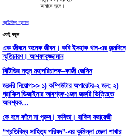
আমাকে ভুলে।
প্রতিবিম্ব প্রকাশ
একটু পড়ুন
এক জীবনে অনেক জীবন। কবি ইসহাক খান-এর জন্মদিনে
স্মৃতিচারণ। আশফাকুজ্জামান
বিটিভির নতুন মহাপরিচালক–কাজী জেসিন
জরুরি নিয়োগ>> ১) কম্পিউটার অপারেটর-২ জন; ২)
গ্রাফিক্স ডিজাইনার আবশ্যক-১জন জরুরি ভিত্তিতে
আবশ্যক…
কে বলে কাঁদে না পুরুষ। কবিতা। রাকিব ফরায়েজী
“প্রতিবিম্ব সাহিত্য পরিষদ”-এর কুমিল্লা জেলা শাখার