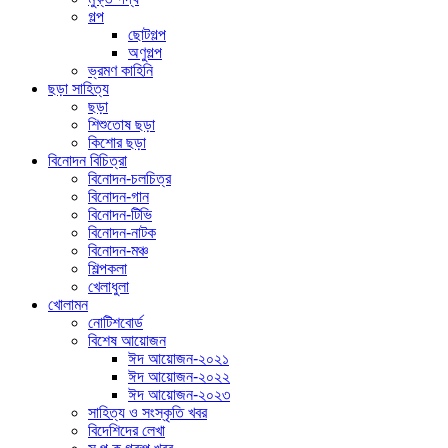
গল্প
ছোটগল্প
অণুগল্প
ভ্রমণ কাহিনি
ছড়া সাহিত্য
ছড়া
শিশুতোষ ছড়া
কিশোর ছড়া
বিনোদন বিচিত্রা
বিনোদন-চলচিত্র
বিনোদন-গান
বিনোদন-টিভি
বিনোদন-নাটক
বিনোদন-মঞ্চ
শিল্পকলা
খেলাধুলা
খোলামন
নোটিশবোর্ড
বিশেষ আয়োজন
ঈদ আয়োজন-২০২১
ঈদ আয়োজন-২০২২
ঈদ আয়োজন-২০২৩
সাহিত্য ও সংস্কৃতি খবর
বিদেশিদের লেখা