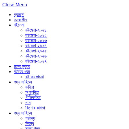
Close Menu
প্রচ্ছদ
সমকালীন
বইমেলা
বইমেলা-২০২১
বইমেলা-২০২২
বইমেলা-২০২৩
বইমেলা-২০২৪
বইমেলা-২০২৫
বইমেলা-২০২৬
বইমেলা-২০২৭
মনের মুকুরে
বইয়ের খবর
বই আলোচনা
পদ্য সাহিত্য
কবিতা
অণুকবিতা
গীতিকবিতা
গান
কিশোর কবিতা
গদ্য সাহিত্য
প্রবন্ধ
নিবন্ধ
মুক্ত গদ্য