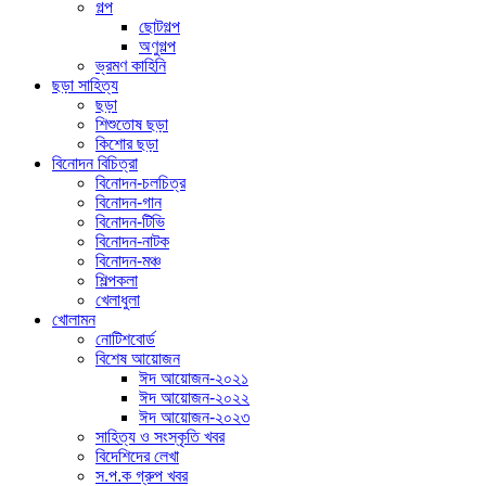
গল্প
ছোটগল্প
অণুগল্প
ভ্রমণ কাহিনি
ছড়া সাহিত্য
ছড়া
শিশুতোষ ছড়া
কিশোর ছড়া
বিনোদন বিচিত্রা
বিনোদন-চলচিত্র
বিনোদন-গান
বিনোদন-টিভি
বিনোদন-নাটক
বিনোদন-মঞ্চ
শিল্পকলা
খেলাধুলা
খোলামন
নোটিশবোর্ড
বিশেষ আয়োজন
ঈদ আয়োজন-২০২১
ঈদ আয়োজন-২০২২
ঈদ আয়োজন-২০২৩
সাহিত্য ও সংস্কৃতি খবর
বিদেশিদের লেখা
স.প.ক গ্রুপ খবর