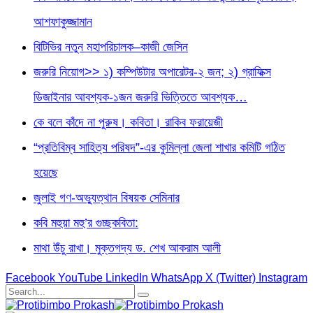
আশফাকুজ্জামান
বিটিভির নতুন মহাপরিচালক–কাজী জেসিন
জরুরি নিয়োগ>> ১) কম্পিউটার অপারেটর-২ জন; ২) গ্রাফিক্স
ডিজাইনার আবশ্যক-১জন জরুরি ভিত্তিতে আবশ্যক…
কে বলে কাঁদে না পুরুষ। কবিতা। রাকিব ফরায়েজী
“প্রতিবিম্ব সাহিত্য পরিষদ”-এর কুমিল্লা জেলা শাখার কমিটি গঠিত
হয়েছে
জুলাই গণ-অভ্যুত্থান বিষয়ক সেমিনার
কবি মহুয়া মহু’র গুচ্ছকবিতা:
মাথা উঁচু রাখা। মুক্তগদ্য ড. শেখ আকরাম আলী
Facebook
YouTube
LinkedIn
WhatsApp
X (Twitter)
Instagram