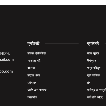
ক্যাটাগরি
ক্যাটাগরি
কালের প্রতিবিম্ব
মনের মুকুরে
যোগাযোগ:
mail.com
আমাদের বই
উপন্যাস
বইমেলা
পদ্য সাহিত্য
imbo.com
বইয়ের খবর
ছড়া সাহিত্য
খোলামন
গল্প
চলতি এবং আসছে
সাহিত্য ও সংস্কৃ
সমকালীন
কর্ম খালি আছে