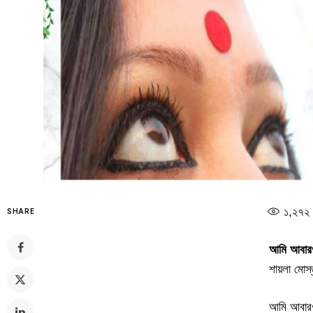
১,২৭২
SHARE
আমি আবারও 
শায়লা মোস্ত
আমি আবারও