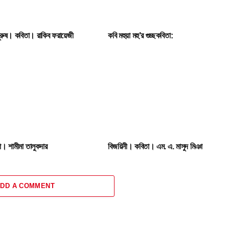
পুরুষ। কবিতা। রাকিব ফরায়েজী
কবি মহুয়া মহু’র গুচ্ছকবিতা:
। শামীমা তালুকদার
বিজয়িনী। কবিতা। এম. এ. মাসুদ মিঞা
DD A COMMENT