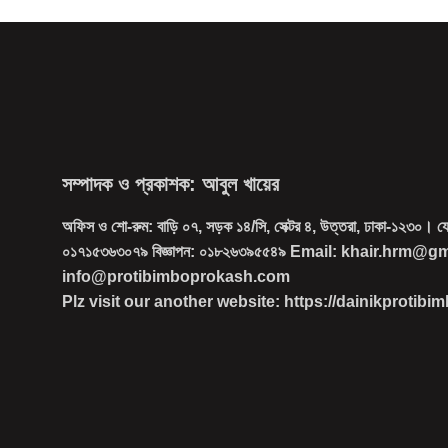
সম্পাদক ও প্রকাশক: আবুল খায়ের
অফিস ও শো-রুম: বাড়ি ০৭, সড়ক ১৪/সি, সেক্টর ৪, উত্তরা, ঢাকা-১২৩০। 
০১৭১৫৩৬৩০৭৯ বিজ্ঞাপন: ০১৮২৬৩৯৫৫৪৯ Email: khair.hrm@g
info@protibimboprokash.com
Plz visit our another website: https://dainikprotib