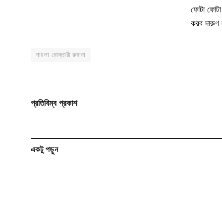
ফোটা ফোটা 
করব দারুণ ল
শায়লা মোস্তারী রুমানা
প্রতিবিম্ব প্রকাশ
একটু পড়ুন