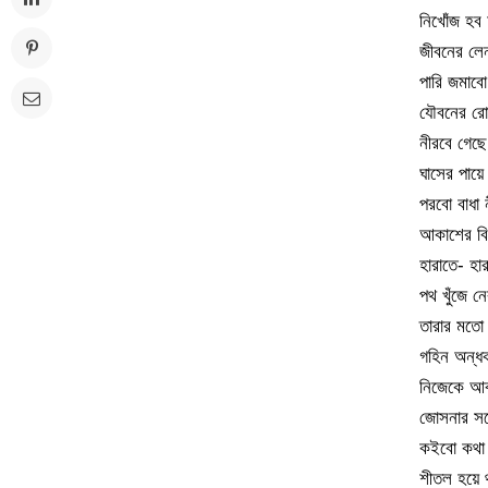
নিখোঁজ হব
জীবনের লেন
পারি জমাব
যৌবনের রোদ্
নীরবে গেছে
ঘাসের পায়ে
পরবো বাধা
আকাশের বি
হারাতে- হা
পথ খুঁজে নে
তারার মতো
গহিন অন্ধক
নিজেকে আবা
জোসনার সঙ্
কইবো কথা ঝ
শীতল হয়ে 