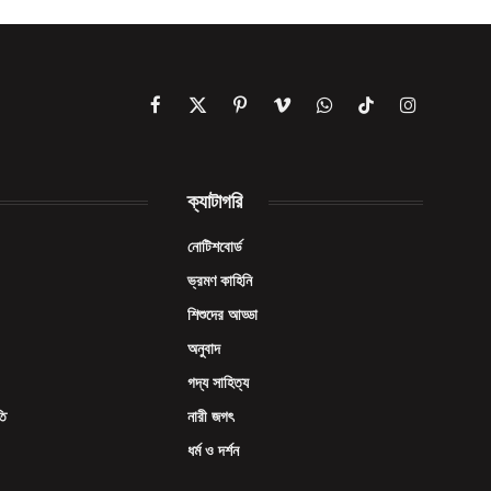
Facebook
X
Pinterest
Vimeo
WhatsApp
TikTok
Instagram
(Twitter)
ক্যাটাগরি
নোটিশবোর্ড
ভ্রমণ কাহিনি
শিশুদের আড্ডা
অনুবাদ
গদ্য সাহিত্য
তি
নারী জগৎ
ধর্ম ও দর্শন