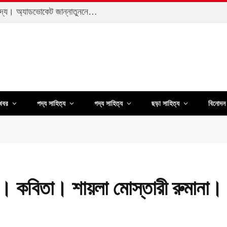
মাতৃত্বে নারীবান্ধব সমাজ অপরিহার্য। মুক্তগদ্য। অ্যাডভোকেট জান্নাতুননেছা তমা
খবর
পদ্য সাহিত্য
গদ্য সাহিত্য
ছড়া সাহিত্য
বিনোদন 
।
। কবিতা। শায়লা মোস্তারী রুমানা। প