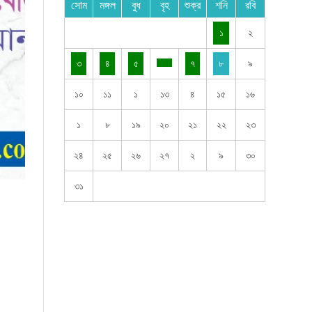
সোম
মঙ্গল
বুধ
বৃহ
শুক্র
শনি
রবি
১
২
৩
৪
৫
৭
৮
৯
১০
১১
১
১৩
৪
১৫
১৬
১
৮
১৯
২০
২১
২২
২৩
২৪
২৫
২৬
২৭
২
৯
৩০
৩১