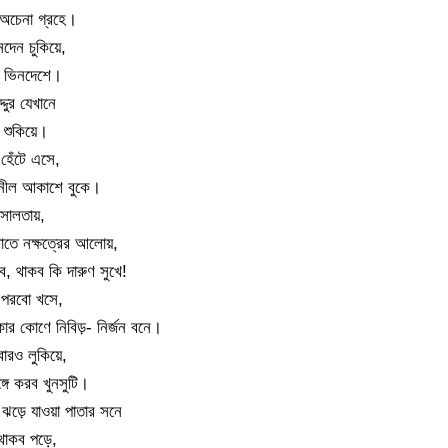
 অচেনা গ্রহে।
দেন চুকিয়ে,
ো ভিনদেশে।
দুর যেখানে
 শুকিয়ে।
 হেঁটে এসে,
 নীল আকাশে বুকে।
সালতায়,
রাতে নক্ষত্রের আলোয়,
ব, থাকব কি দারুণ সুখে!
 পরবো খসে,
ার কোণে নিবিড়- নির্জন বনে।
রও লুকিয়ে,
গে করব খুনসুটি।
ড়ে যাওয়া পাতার সনে
থাকব পড়ে,